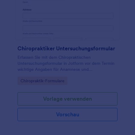
Chiropraktiker Untersuchungsformular
Erfassen Sie mit dem Chiropraktischen
Untersuchungsformular in Jotform vor dem Termin
wichtige Angaben für Anamnese und
Datenerfassung, ideal für Chiropraktikerpraxen und
Go to Category:
Chiropraktik-Formulare
Behandlungszentren.
Vorlage verwenden
Vorschau