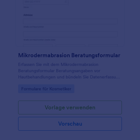
Mikrodermabrasion Beratungsformular
Erfassen Sie mit dem Mikrodermabrasion
Beratungsformular Beratungsangaben vor
Hautbehandlungen und bündeln Sie Datenerfassung
und Formularantworten in Jotform für
Go to Category:
Formulare für Kosmetiker
Kosmetikstudios und Hautpflegepraxen.
Vorlage verwenden
Vorschau