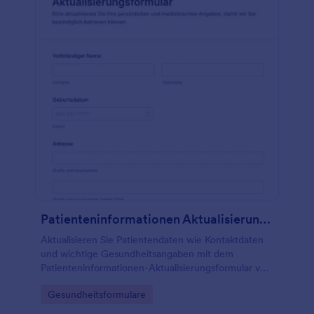
Patienteninformationen Aktualisierungsformular
Aktualisieren Sie Patientendaten wie Kontaktdaten
und wichtige Gesundheitsangaben mit dem
Patienteninformationen-Aktualisierungsformular von
Jotform für eine zuverlässige Datenerfassung in
Go to Category:
Gesundheitsformulare
Praxis und Klinik.