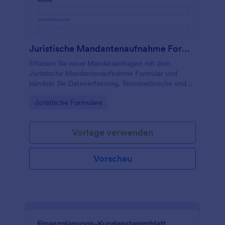
Juristische Mandantenaufnahme Formular
Erfassen Sie neue Mandatsanfragen mit dem
Juristische Mandantenaufnahme Formular und
bündeln Sie Datenerfassung, Terminwünsche und
Kontaktaufnahme in einer zentralen Lösung für
Go to Category:
Juristische Formulare
Kanzleien und juristische Beratungsstellen.
Vorlage verwenden
Vorschau