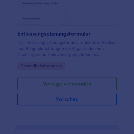
Entlassungsplanungsformular
Das Entlassungsplanungsformular erleichtert Kliniken
und Pflegeeinrichtungen die Organisation von
Nachsorge und Heimversorgung, indem es
Entlassungsabläufe digital koordiniert und Daten
Go to Category:
Gesundheitsformulare
sicher für die weitere Bearbeitung bereitstellt.
Vorlage verwenden
Vorschau