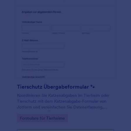
Tierschutz Übergabeformular 🐾
Koordinieren Sie Katzenabgaben im Tierheim oder
Tierschutz mit dem Katzenabgabe-Formular von
Jotform und vereinfachen Sie Datenerfassung,
Rückfragen und Übergabeplanung über ein Online-
Go to Category:
Formulare für Tierheime
Formular aus Formularvorlagen.