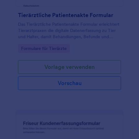
Tierärztliche Patientenakte Formular
Das Tierärztliche Patientenakte Formular erleichtert
Tierarztpraxen die digitale Datenerfassung zu Tier
und Halter, damit Behandlungen, Befunde und
Nachsorge über Jotform klar dokumentiert und als
Go to Category:
Formulare für Tierärzte
Formularantwort verwaltet werden können.
Vorlage verwenden
Vorschau