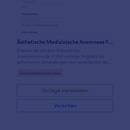
Ästhetische Medizinische Anamnese Fragebogen
Erfassen Sie mit dem Ästhetisches
Anamnesefomular FORM wichtige Angaben vor
ästhetischen Behandlungen und vereinfachen Sie
die Datenerfassung für Praxen und Kosmetikstudios
Go to Category:
Gesundheitsformulare
mit einer Jotform Formularvorlage.
Vorlage verwenden
Vorschau