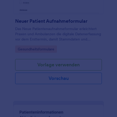
Neuer Patient Aufnahmeformular
Das Neue Patientenaufnahmeformular erleichtert
Praxen und Ambulanzen die digitale Datenerfassung
vor dem Ersttermin, damit Stammdaten und
wichtige Gesundheitsangaben frühzeitig vorliegen
Go to Category:
Gesundheitsformulare
und Formularantworten zentral verwaltet werden
können.
Vorlage verwenden
Vorschau