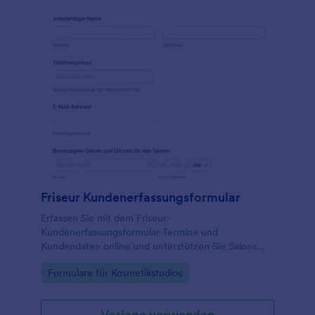
Friseur Kundenerfassungsformular
Erfassen Sie mit dem Friseur-
Kundenerfassungsformular Termine und
Kundendaten online und unterstützen Sie Salons
dabei, Behandlungen besser vorzubereiten und die
Go to Category:
Formulare für Kosmetikstudios
Datenerfassung sowie jede Formulareinreichung in
Jotform zentral zu verwalten.
Vorlage verwenden