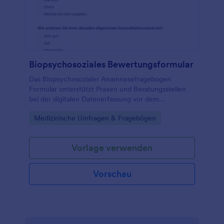
Biopsychosoziales Bewertungsformular
Das Biopsychosozialer Anamnesefragebogen
Formular unterstützt Praxen und Beratungsstellen
bei der digitalen Datenerfassung vor dem
Erstgespräch, damit Anliegen, Belastungen und
Go to Category:
Medizinische Umfragen & Fragebögen
Ressourcen frühzeitig sichtbar werden.
Vorlage verwenden
Vorschau