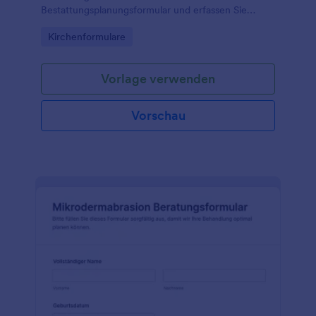
Bestattungsplanungsformular und erfassen Sie
Daten zur Organisation, Abstimmung und weiteren
Go to Category:
Kirchenformulare
Schritten als digitale Formularantwort.
Vorlage verwenden
Vorschau