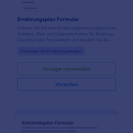
Ernährungsplan Formular
Erfassen Sie mit dem Ernährungsbetreuungsformular
Anliegen, Ziele und Essgewohnheiten für Beratung,
Coaching oder Praxisabläufe und bündeln Sie die
Datenerfassung in Jotform für eine schnelle
Go to Category:
Formulare für Ernährungsberater
Auswertung jeder Formularantwort.
Vorlage verwenden
Vorschau