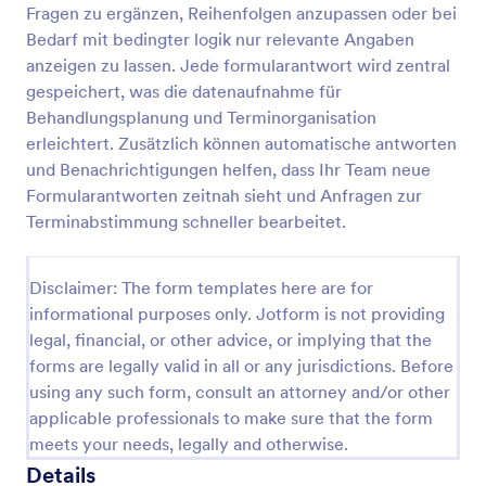
Fragen zu ergänzen, Reihenfolgen anzupassen oder bei
Reiki Anamneseformular
Bedarf mit bedingter logik nur relevante Angaben
anzeigen zu lassen. Jede formularantwort wird zentral
Erfassen Sie mit dem Reiki-Anamneseformular von
Jotform vor Reiki-Sitzungen wichtige Angaben und
gespeichert, was die datenaufnahme für
Einwilligungen, um Vorgespräche vorzubereiten und
Behandlungsplanung und Terminorganisation
die Datenerfassung in Praxis, Studio oder
erleichtert. Zusätzlich können automatische antworten
Go to Category:
Vorlagen für Fragebögen
Einzelpraxis zu organisieren.
und Benachrichtigungen helfen, dass Ihr Team neue
Formularantworten zeitnah sieht und Anfragen zur
Vorlage verwenden
Terminabstimmung schneller bearbeitet.
Vorschau
Disclaimer: The form templates here are for
informational purposes only. Jotform is not providing
legal, financial, or other advice, or implying that the
forms are legally valid in all or any jurisdictions. Before
using any such form, consult an attorney and/or other
applicable professionals to make sure that the form
meets your needs, legally and otherwise.
Details