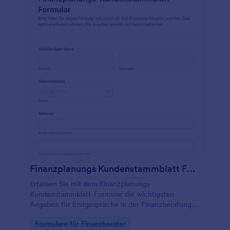
Finanzplanungs Kundenstammblatt Formular
Erfassen Sie mit dem Finanzplanungs-
Kundenstammblatt-Formular die wichtigsten
Angaben für Erstgespräche in der Finanzberatung
und organisieren Sie die Datenerfassung sowie jede
Go to Category:
Formulare für Finanzberater
Formularantwort zentral mit Jotform.