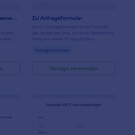
Antragsformular Für Klassenwechsel
DJ Anfrageformular
Ein DJ-Anfrageformular ist ein Formular,
erenden
das verwendet wird, um einen bestimmten
e eine
Song von einem DJ anzufordern.
gnis
Go to Category:
Anfrageformulare
n
Vorlage verwenden