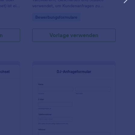
t) ist ein
verwendet, um Kundenanfragen zu
e
erfassen und zu verwalten.
Go to Category:
Bewerbungsformulare
s
 der
inen
n
Vorlage verwenden
ss .
ntragsformular Für Klassenwechsel
: DJ Anfrageformular
Vorschau