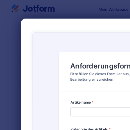
Dialog Start
Mein Workspace
Formularvo
Anfr
SORTIEREN NACH
Beliebt
722 Vorlag
FORMULARLAYOUT
Klassisch
KATEGORIEN
Bestellformulare
719
Anmeldeformulare
676