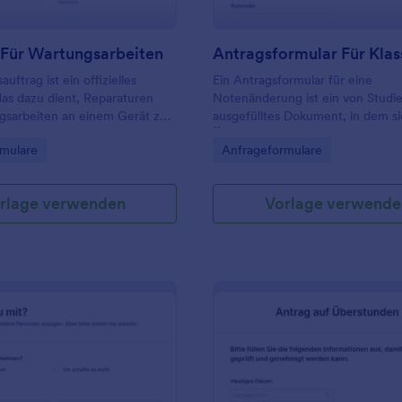
 Für Wartungsarbeiten
uftrag ist ein offizielles
Ein Antragsformular für eine
as dazu dient, Reparaturen
Notenänderung ist ein von Studi
gsarbeiten an einem Gerät zu
ausgefülltes Dokument, in dem si
en. Verwalten Sie
Änderung der Note in ihrem Zeu
gory:
Go to Category:
mulare
Anfrageformulare
aturen effektiv mit einer
beantragen.
Vorlage für einen
rag! Passen Sie das Formular
rlage verwenden
Vorlage verwende
hre Bedürfnisse an, fügen Sie
go hinzu und betten Sie es in
 ein. Diese Vorlage eignet sich
Unternehmen, die ihre
eiten selbst durchführen oder
mer damit beauftragen.
e den Status Ihrer
träge mit Jotform Berichte
Tabellen. Wählen Sie einfach
us, die Sie verfolgen möchten,
Ihre bevorzugte Datumsoption