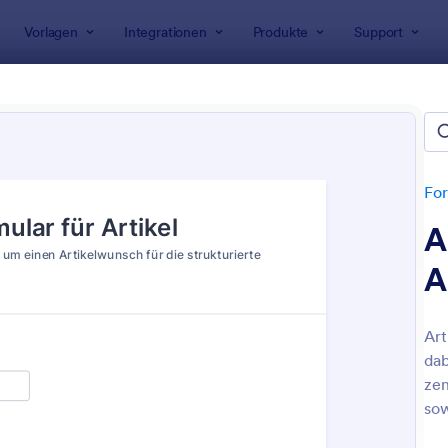
Vorlagen
Integrationen
Produkte
Support
rlagen
Anfrageformulare
ageformulare
en
For
A
A
Art
dab
: Post Nachsendeauftrag Formular
: V
Vorschau
Vorschau
zen
sow