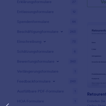
Vo
Erklärungsformulare
27
Auftragnehm
Sie die Form
Dienstleister
Drop in das 
Entlassungsformulare
12
Apartmentge
Logo hinzuf
professionel
Spendenformulare
44
Effizienz mu
Integrieren 
Beschäftigungformulare
Homeoffice e
263
100 Apps, u
Online-Konte
Einschreibung
73
Unternehmen 
Google Drive
Schätzungsformulare
6
Mit Ihrem On
Homeoffice 
Bewertungsformulare
343
Heimarbeitsr
besser verwa
Verlängerungsformulare
1
Anfrage eine
Vorgesetzten
Feedbackformulare
243
Ausfüllbare PDF-Formulare
1
Retouren
HOA Formulare
1
Erstellen Si
Online Shop