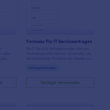
ntrag Auf Überstunden
: Formular Für IT Ser
Vorschau
Formular Für IT Serviceanfragen
n
Ein IT-Service-Anfrageformular wird von
r oder
Technologieunternehmen verwendet, um
 zur
die technischen Probleme der Kunden zu
ragen
priorisieren und zu lösen.
Go to Category:
Anfrageformulare
um über
n
Vorlage verwenden
, die mehr
 und alle
he
n Formular
llen.
nline-