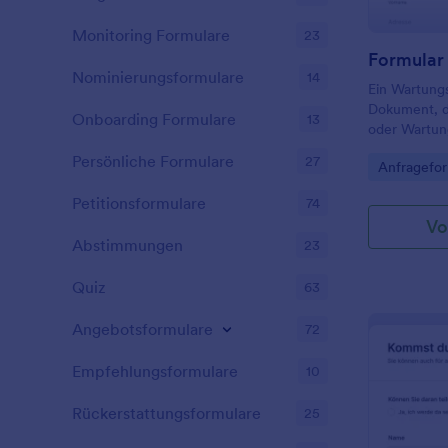
Monitoring Formulare
23
Formular
Nominierungsformulare
14
Ein Wartungsa
Dokument, d
Onboarding Formulare
13
oder Wartun
dokumentier
Persönliche Formulare
27
Go to Cate
Anfragefor
Routinerepar
kostenlosen 
Petitionsformulare
74
Wartungsauft
Vo
einfach an I
Abstimmungen
23
Ihr Firmenlo
Ihre Website
Quiz
63
perfekt für 
Wartungsarb
Angebotsformulare
Subunterneh
72
Verfolgen Si
Wartungsauf
Empfehlungsformulare
10
und Jotform 
die Felder a
Rückerstattungsformulare
25
wählen Sie 