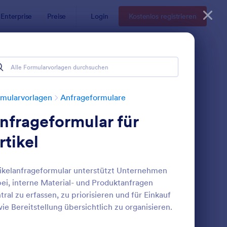
Enterprise
Preise
Login
Kostenlos registrieren
mularvorlagen
Anfrageformulare
nfrageformular für
rtikel
ikelanfrageformular unterstützt Unternehmen
ei, interne Material- und Produktanfragen
orlage: Anfrage Zur Autovermietung
: Kostenübernahme F
Vorschau
tral zu erfassen, zu priorisieren und für Einkauf
ie Bereitstellung übersichtlich zu organisieren.