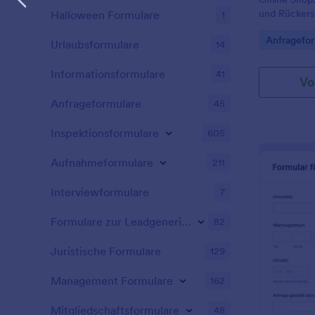
und Rückerst
Halloween Formulare
1
verwalten — 
Go to Cate
Anfragefor
Jotform.
Urlaubsformulare
14
Informationsformulare
41
Vo
Anfrageformulare
45
Inspektionsformulare
605
Aufnahmeformulare
211
Interviewformulare
7
Formulare zur Leadgenerierung
82
Juristische Formulare
129
Management Formulare
162
Mitgliedschaftsformulare
48