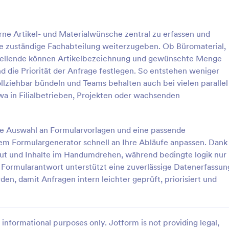
: Anfrageformular Für Homeoffice
: A
Vorschau
Vorschau
erne Artikel- und Materialwünsche zentral zu erfassen und
e zuständige Fachabteilung weiterzugeben. Ob Büromaterial,
tellende können Artikelbezeichnung und gewünschte Menge
d die Priorität der Anfrage festlegen. So entstehen weniger
llziehbar bündeln und Teams behalten auch bei vielen parallel
ormular Für Homeoffice
a in Filialbetrieben, Projekten oder wachsenden
formular für Homeoffice
Dieser Antrag auf Erstausstattu
s Mitarbeitern, Anträge auf
kann von den zuständigen Behör
u Hause aus online zu stellen.
Institutionen gestellt und an Bedü
ße Auswahl an Formularvorlagen und eine passende
 ein Arbeitgeber oder ein
angepasst werden.
iem Formulargenerator schnell an Ihre Abläufe anpassen. Dank
gory:
Go to Category:
s Antwortformulare
Anfrageformulare
, der für die Zeitplanung
t und Inhalte im Handumdrehen, während bedingte logik nur
ch ist, unser kostenloses
e Formularantwort unterstützt eine zuverlässige Datenerfassun
r Homeofficeanträge wird es
rlage verwenden
Vorlage verwende
htern, den Überblick über die
den, damit Anfragen intern leichter geprüft, priorisiert und
zu behalten, die nicht ins Büro
en, um zu arbeiten. Alles,
müssen, ist dieses Formular an
isse Ihres Unternehmens
informational purposes only. Jotform is not providing legal,