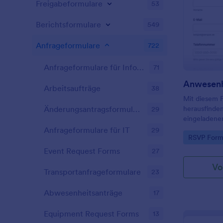
und laden Si
Freigabeformulare
53
herunter. Si
herunterlade
Berichtsformulare
549
automatisch
Drive oder ü
Anfrageformulare
722
hochladen.
Anfrageformulare für Informationen
71
Anwesenh
Arbeitsaufträge
38
Mit diesem 
herausfinden
Änderungsantragsformulare
29
eingeladene
Veranstaltu
Anfrageformulare für IT
29
Go to Cate
RSVP Form
Event Request Forms
27
Vo
Transportanfrageformulare
23
Abwesenheitsanträge
17
Equipment Request Forms
13