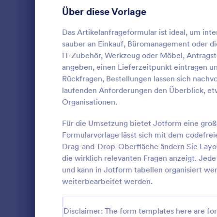
Anmeldeformulare
Über diese Vorlage
85
Abstimmung
35
Das Artikelanfrageformular ist ideal, um int
sauber an Einkauf, Büromanagement oder di
Abstract-Formulare
11
IT-Zubehör, Werkzeug oder Möbel, Antrags
angeben, einen Lieferzeitpunkt eintragen un
Genehmigungsformulare
91
Rückfragen, Bestellungen lassen sich nachvo
Anfragef
laufenden Anforderungen den Überblick, etw
Bewertungsformulare
74
Ein Anfrage
Organisationen.
ermöglicht e
Anwesenheitsformulare
11
Arbeit von z
Für die Umsetzung bietet Jotform eine gro
Egal, ob Sie
Audit Formulare
63
Formularvorlage lässt sich mit dem codefre
Go to Cate
Coronaviru
Manager sind
Drag-and-Drop-Oberfläche ändern Sie Layou
verantwortli
Autorisierungsformulare
79
die wirklich relevanten Fragen anzeigt. Jed
Formular fü
Vo
Ihnen erleic
und kann in Jotform tabellen organisiert wer
Award-Formulare
16
Mitarbeiter 
weiterbearbeitet werden.
kommen werd
Black Friday Formulare
32
was Sie tun 
die Bedürfn
Disclaimer: The form templates here are for 
Formulare für Berechnungen
17