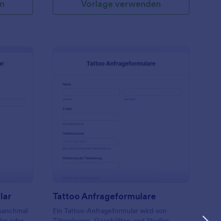
n
Vorlage verwenden
ahrzeugrückgabe Formular
: Tattoo Anfrageformu
Vorschau
lar
Tattoo Anfrageformulare
(manchmal
Ein Tattoo-Anfrageformular wird von
lar oder
Tätowierern, Geschäften und Studios