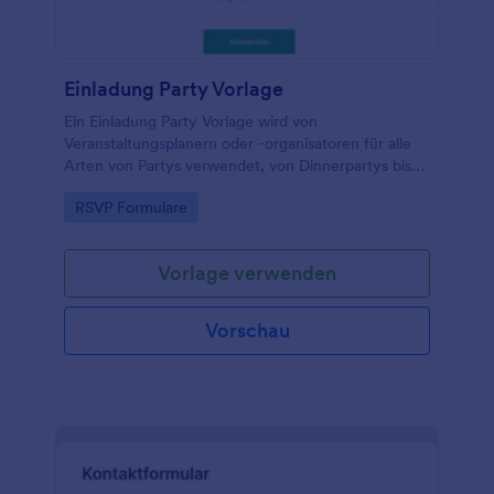
Einladung Party Vorlage
Ein Einladung Party Vorlage wird von
Veranstaltungsplanern oder -organisatoren für alle
Arten von Partys verwendet, von Dinnerpartys bis
zu Poolpartys, von Babypartys bis zu
Go to Category:
RSVP Formulare
Einweihungspartys und mehr.
Vorlage verwenden
Vorschau