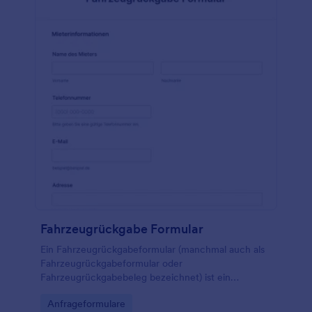
Fahrzeugrückgabe Formular
Ein Fahrzeugrückgabeformular (manchmal auch als
Fahrzeugrückgabeformular oder
Fahrzeugrückgabebeleg bezeichnet) ist ein
Dokument, das ein Autohaus, eine Autovermietung
Go to Category:
Anfrageformulare
oder ein anderes autobezogenes Unternehmen bei