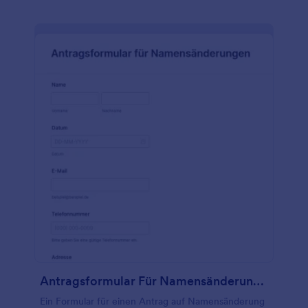
können. Möchten Sie das Aussehen dieser
Formularvorlage anpassen? Fügen Sie per Drag &
Drop Ihr persönliches Logo hinzu, ändern Sie das
Layout, wählen Sie eine neue Schriftart und vieles
mehr - ganz ohne Programmierkenntnisse! Wenn
Sie andere Konten wie Google Drive, Airtable,
Hubspot oder Salesforce (auch auf Salesforce
AppExchange verfügbar) verwenden, können Sie
mit unseren kostenlosen Formularintegrationen
Übermittlungen automatisch mit diesen Konten
synchronisieren. Sparen Sie Zeit und arbeiten Sie
effizienter mit einem Online-Formular für
Arbeitsaufträge von Subunternehmern.
Antragsformular Für Namensänderungen
Ein Formular für einen Antrag auf Namensänderung