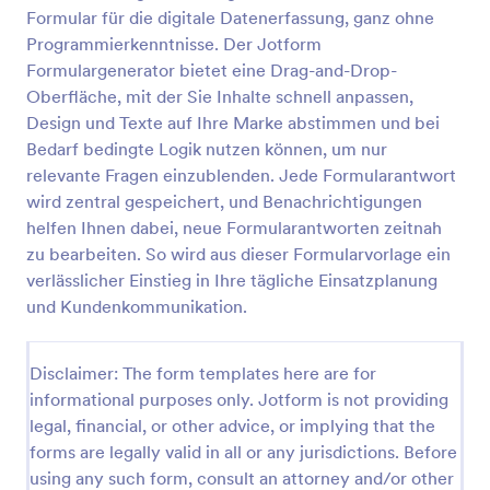
Formular für die digitale Datenerfassung, ganz ohne
Vorlage: Anfrage Zur Autovermietung
Programmierkenntnisse. Der Jotform
Bei dieser Vorlage: Anfrage zur Autovermietungen
Formulargenerator bietet eine Drag-and-Drop-
handelt es sich um ein Musterformular, das
Oberfläche, mit der Sie Inhalte schnell anpassen,
Mietdaten wie Abholort, Abholdatum, Fahrzeugtyp,
Design und Texte auf Ihre Marke abstimmen und bei
zusätzliche Anfragen und persönliche Informationen
Bedarf bedingte Logik nutzen können, um nur
Go to Category:
Mieterselbstauskünfte
wie Name, E-Mail, Telefonnummer, Geburtsdatum
relevante Fragen einzublenden. Jede Formularantwort
erfasst. Mit vielen weiteren anpassbaren Feldern
und Widgets können Sie Ihr eigenes Formular
wird zentral gespeichert, und Benachrichtigungen
Vorlage verwenden
erstellen, Ihr Logo, Schriftarten und Farben
helfen Ihnen dabei, neue Formularantworten zeitnah
hinzufügen und es entweder in Ihre Website
zu bearbeiten. So wird aus dieser Formularvorlage ein
einbetten oder als eigenständiges Formular
Vorschau
verlässlicher Einstieg in Ihre tägliche Einsatzplanung
verwenden.
und Kundenkommunikation.
Disclaimer: The form templates here are for
informational purposes only. Jotform is not providing
legal, financial, or other advice, or implying that the
forms are legally valid in all or any jurisdictions. Before
using any such form, consult an attorney and/or other