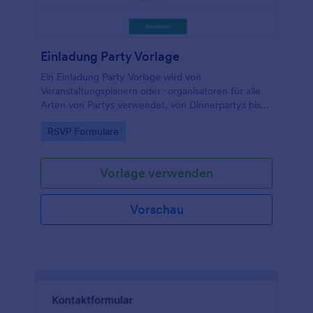
Einladung Party Vorlage
Ein Einladung Party Vorlage wird von
Veranstaltungsplanern oder -organisatoren für alle
Arten von Partys verwendet, von Dinnerpartys bis
zu Poolpartys, von Babypartys bis zu
Go to Category:
RSVP Formulare
Einweihungspartys und mehr.
Vorlage verwenden
Vorschau