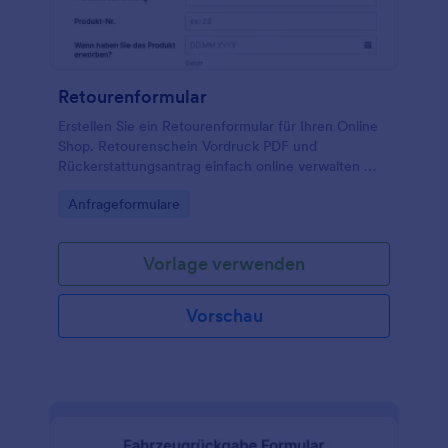
Retourenformular
Erstellen Sie ein Retourenformular für Ihren Online
Shop. Retourenschein Vordruck PDF und
Rückerstattungsantrag einfach online verwalten —
effizient und sicher mit Jotform.
Go to Category:
Anfrageformulare
Vorlage verwenden
Vorschau