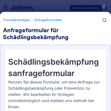
Dialog Start
Kostenlos registrieren
Formularvorlagen
Anfrageformulare
Anfrageformular für
Schädlingsbekämpfung
Formularvorlagen Kategorien
Formularvorlagen
Anfrageformulare
Anfrageformulare
722 Vorlagen