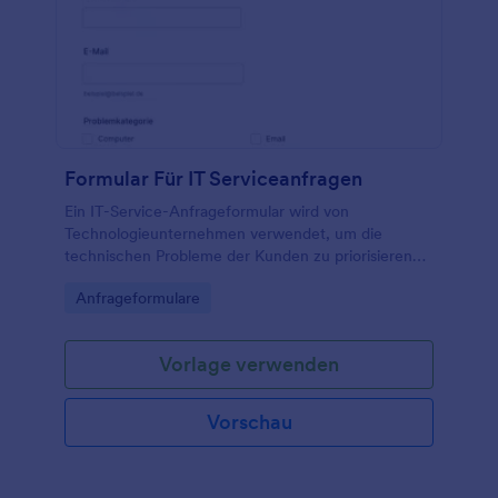
Überstundenanträge an einem Ort zu speichern.
Schicken Sie Ihren Überstundenantrag an Ihren
Chef, lassen Sie sich die Überstunden genehmigen
und gehen Sie wieder an die Arbeit!
Formular Für IT Serviceanfragen
Ein IT-Service-Anfrageformular wird von
Technologieunternehmen verwendet, um die
technischen Probleme der Kunden zu priorisieren
und zu lösen.
Go to Category:
Anfrageformulare
Vorlage verwenden
Vorschau