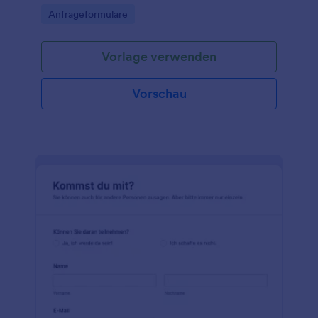
Go to Category:
Anfrageformulare
Vorlage verwenden
Vorschau