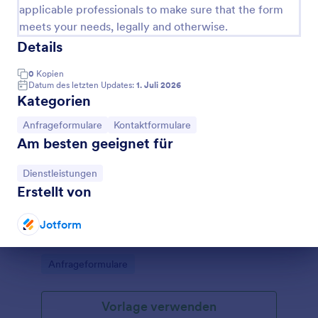
applicable professionals to make sure that the form
meets your needs, legally and otherwise.
Details
0
Kopien
Datum des letzten Updates:
1. Juli 2026
Kategorien
Zur Kategorie:
Zur Kategorie:
Anfrageformulare
Kontaktformulare
Am besten geeignet für
Zur Kategorie:
Dienstleistungen
Kostenübernahme Formular
Erstellt von
Erfassen und melden Sie Ausgaben online mit
diesem kostenlosen Kostenerstattungsformular.
Jotform
Einfach anzupassen und einzubetten. Mit über 100
Apps synchronisieren. Funktioniert auf jedem Gerät.
Dialog Ende
Go to Category:
Anfrageformulare
Keine Codierung.
Vorlage verwenden