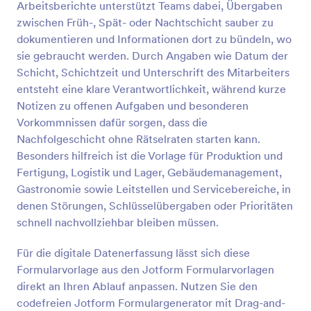
Arbeitsberichte unterstützt Teams dabei, Übergaben
den täglichen Schichtbericht, um den Überblick
Vorschau
über die Schichten und den Tagesplan Ihrer
zwischen Früh-, Spät- oder Nachtschicht sauber zu
Mitarbeiter zu behalten. Erstellen Sie eine
dokumentieren und Informationen dort zu bündeln, wo
Schichtplanvorlage und teilen Sie diese mit Ihren
sie gebraucht werden. Durch Angaben wie Datum der
Mitarbeitern über unseren benutzerfreundlichen
Schicht, Schichtzeit und Unterschrift des Mitarbeiters
Formulargenerator. Wenn Sie die Mobile App von
entsteht eine klare Verantwortlichkeit, während kurze
Jotform verwenden, können Sie die täglichen
Schichtberichte auch von unterwegs aus verfolgen!
Notizen zu offenen Aufgaben und besonderen
Wählen Sie einfach dieses kostenlose Formular für
Vorkommnissen dafür sorgen, dass die
den täglichen Schichtplan aus und passen Sie es an
Nachfolgeschicht ohne Rätselraten starten kann.
die Anforderungen Ihres Arbeitsplatzes an - dann
Besonders hilfreich ist die Vorlage für Produktion und
verwenden Sie Ihr kostenloses Online-Formular für
Fertigung, Logistik und Lager, Gebäudemanagement,
die Planung, um die Arbeitszeiten und den
Schichtdienst zu verfolgen. Und wenn Sie Ihre
Gastronomie sowie Leitstellen und Servicebereiche, in
Datenbank über mehrere Konten hinweg nutzen
denen Störungen, Schlüsselübergaben oder Prioritäten
möchten, können Sie mit über 100 Integrationen
schnell nachvollziehbar bleiben müssen.
Antworten und Berichte mit der CRM-, Speicher-
oder Projektmanagement-Plattform Ihrer Wahl
Für die digitale Datenerfassung lässt sich diese
synchronisieren.
Formularvorlage aus den Jotform Formularvorlagen
direkt an Ihren Ablauf anpassen. Nutzen Sie den
codefreien Jotform Formulargenerator mit Drag-and-