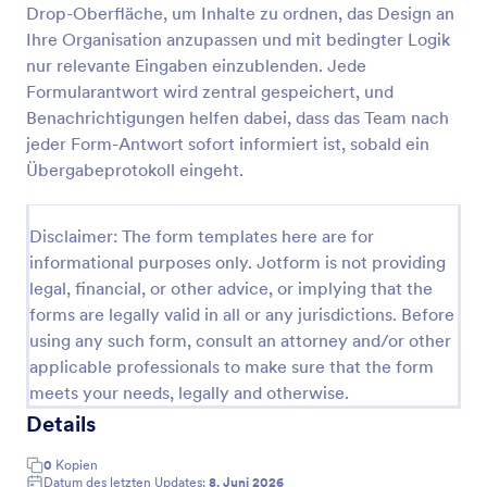
Drop-Oberfläche, um Inhalte zu ordnen, das Design an
Sicherheitsdienst Schichtprotokoll Formular
Ihre Organisation anzupassen und mit bedingter Logik
nur relevante Eingaben einzublenden. Jede
Dokumentieren Sie Einsätze, Kontrollgänge und
Übergaben im Sicherheitsdienst mit dem
Formularantwort wird zentral gespeichert, und
Sicherheitsdienst-Schichtprotokoll Formular und
Benachrichtigungen helfen dabei, dass das Team nach
vereinfachen Sie die Datenerfassung für
jeder Form-Antwort sofort informiert ist, sobald ein
Go to Category:
Formulare für Schichtberichte
Werkschutz, Revierdienst und Objektbetreuung.
Übergabeprotokoll eingeht.
Vorlage verwenden
Disclaimer: The form templates here are for
informational purposes only. Jotform is not providing
Vorschau
legal, financial, or other advice, or implying that the
forms are legally valid in all or any jurisdictions. Before
using any such form, consult an attorney and/or other
applicable professionals to make sure that the form
meets your needs, legally and otherwise.
Details
0
Kopien
Datum des letzten Updates:
8. Juni 2026