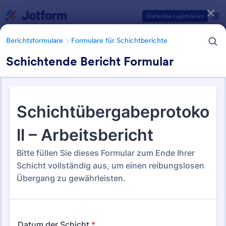
Dialog Start
Kostenlos registrieren
Berichtsformulare
Formulare für Schichtberichte
Schichtende Bericht Formular
Formularvorlagen Kategorien
Berichtsformulare
Formulare für Schichtberichte
Formulare für Schichtberichte
37 Vorlagen