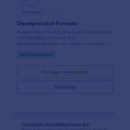
Dienstprotokoll Formular
Dokumentieren Sie Schichtverläufe, Vorkommnisse
und Übergaben zentral mit dem
Dienstprotokollformular von Jotform und nutzen Sie
es für zuverlässige Datenerfassung in Teams, die
Go to Category:
Berichtsformulare
regelmäßig Dienste oder Einsätze koordinieren.
Vorlage verwenden
Vorschau