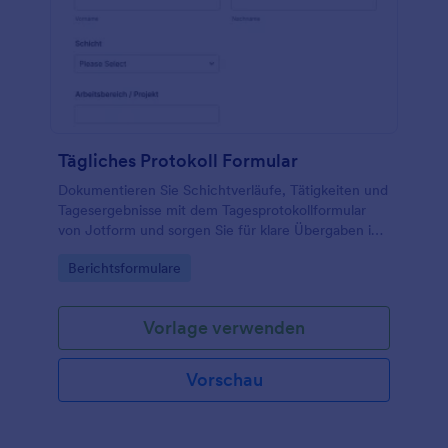
Tägliches Protokoll Formular
Dokumentieren Sie Schichtverläufe, Tätigkeiten und
Tagesergebnisse mit dem Tagesprotokollformular
von Jotform und sorgen Sie für klare Übergaben in
Betrieb, Projekten oder Service-Teams.
Go to Category:
Berichtsformulare
Vorlage verwenden
Vorschau