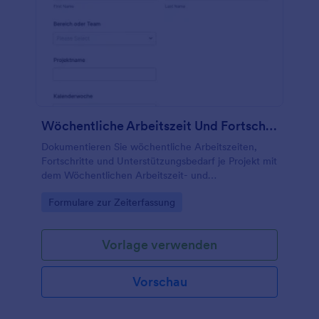
Wöchentliche Arbeitszeit Und Fortschrittsbericht Fragebogen
Dokumentieren Sie wöchentliche Arbeitszeiten,
Fortschritte und Unterstützungsbedarf je Projekt mit
dem Wöchentlichen Arbeitszeit- und
Fortschrittsformular und erleichtern Sie
Go to Category:
Formulare zur Zeiterfassung
Abstimmung, Freigaben und Datenerfassung in
Teams.
Vorlage verwenden
Vorschau