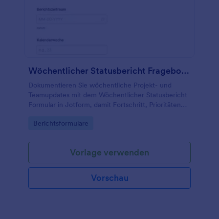
Wöchentlicher Statusbericht Fragebogen
Dokumentieren Sie wöchentliche Projekt- und
Teamupdates mit dem Wöchentlicher Statusbericht
Formular in Jotform, damit Fortschritt, Prioritäten
und Unterstützungsbedarf einheitlich erfasst und als
Go to Category:
Berichtsformulare
Formularantworten zentral ausgewertet werden
können.
Vorlage verwenden
Vorschau