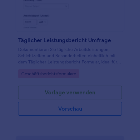
Täglicher Leistungsbericht Umfrage
Dokumentieren Sie tägliche Arbeitsleistungen,
Schichtzeiten und Besonderheiten einheitlich mit
dem Täglicher Leistungsbericht Formular, ideal für
Teamleitungen, Schichtbetriebe und
Go to Category:
Geschäftsberichtsformulare
Projektverantwortliche in verschiedenen
Abteilungen.
Vorlage verwenden
Vorschau