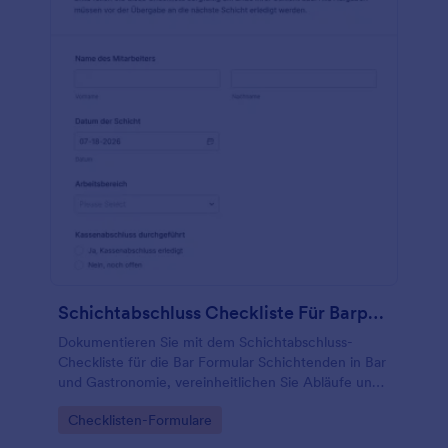
Schichtabschluss Checkliste Für Barpersonal
Dokumentieren Sie mit dem Schichtabschluss-
Checkliste für die Bar Formular Schichtenden in Bar
und Gastronomie, vereinheitlichen Sie Abläufe und
sammeln Sie Rückmeldungen zentral mit Jotform.
Go to Category:
Checklisten-Formulare