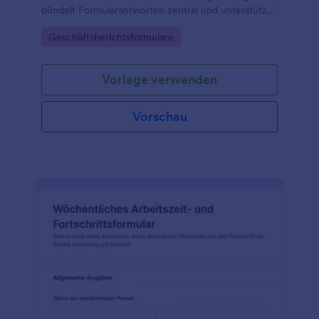
bündelt Formularantworten zentral und unterstützt
Führungskräfte bei Auswertung, Priorisierung und
Go to Category:
Geschäftsberichtsformulare
Abstimmung zwischen Region und Zentrale.
Vorlage verwenden
Vorschau