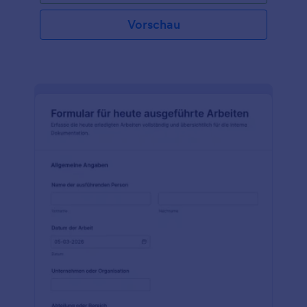
Sicherheitsunternehmens hinzu, passen Sie die
Felder an, und sammeln Sie Informationen über Ihre
Vorschau
täglichen Aktivitäten. Wenn Sie ein Unternehmen
mit mehreren Standorten sind oder mehr als einen
Mitarbeiter haben, können Sie mit Jotform die
Arbeitszeiten Ihrer Mitarbeiter automatisch erfassen
und einzelne Schichten zwischen den Abteilungen
austauschen. Oder verwenden Sie unsere
kostenlose Mobile App, um die täglichen
Schichtdaten auch unterwegs zu erfassen!
Integrieren Sie Jotform in über 100 Konten wie
Google Sheets, Google Drive oder Dropbox, um die
benötigten Informationen automatisch zu erfassen.
Wenn Sie ein Wachmann, ein Privatdetektiv oder ein
Concierge sind, laden Sie noch heute ein
kostenloses Tagesschichtformular für
Sicherheitsmitarbeiter herunter - und bleiben Sie
organisiert, während Sie im Einsatz sind.