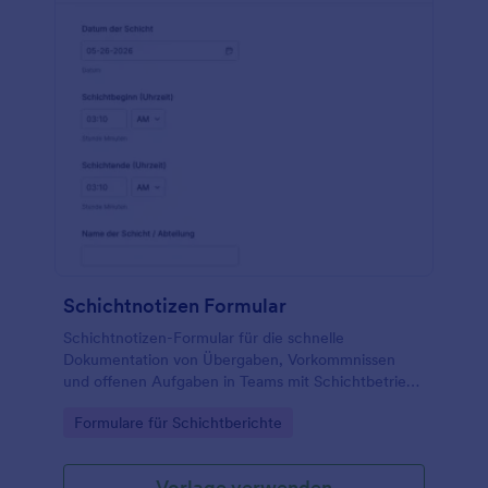
Schichtnotizen Formular
Schichtnotizen-Formular für die schnelle
Dokumentation von Übergaben, Vorkommnissen
und offenen Aufgaben in Teams mit Schichtbetrieb,
ideal für Gastronomie, Logistik, Produktion, Pflege
Go to Category:
Formulare für Schichtberichte
und Sicherheitsdienste.
Vorlage verwenden