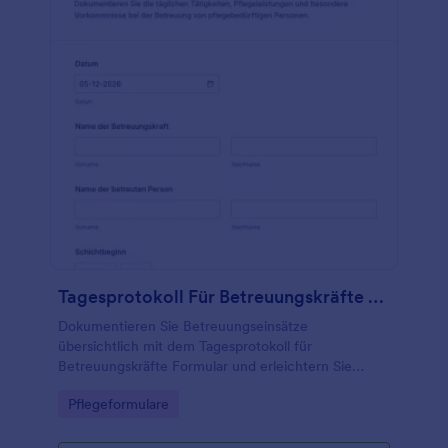
Tagesprotokoll Für Betreuungskräfte Formular
Dokumentieren Sie Betreuungseinsätze
übersichtlich mit dem Tagesprotokoll für
Betreuungskräfte Formular und erleichtern Sie
Teams in Pflege, Betreuung und Tagespflege die
Go to Category:
Pflegeformulare
tägliche Datenerfassung und Übergabe per digitaler
Formular-Antwort.