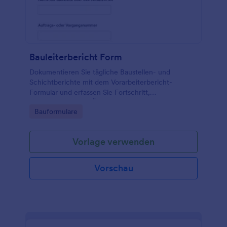
Bauleiterbericht Form
Dokumentieren Sie tägliche Baustellen- und
Schichtberichte mit dem Vorarbeiterbericht-
Formular und erfassen Sie Fortschritt,
Vorkommnisse und Übergaben für Bauleitung,
Go to Category:
Bauformulare
Projektteams und Dienstleister mit Jotform.
Vorlage verwenden
Vorschau