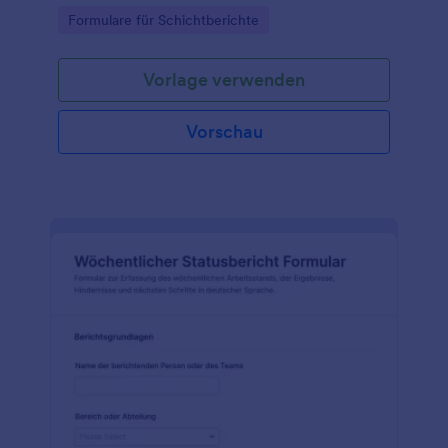
Vorkommnisse und Prioritäten fest und unterstützt
Go to Category:
Formulare für Schichtberichte
eine verlässliche Datenerfassung mit Jotform.
Vorlage verwenden
Vorschau