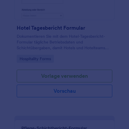
Hotel Tagesbericht Formular
Dokumentieren Sie mit dem Hotel-Tagesbericht-
Formular tägliche Betriebsdaten und
Schichtübergaben, damit Hotels und Hotelteams
Belegung, Vorkommnisse und Gästeservice
Go to Category:
Hospitality Forms
einheitlich erfassen und auswerten können.
Vorlage verwenden
Vorschau