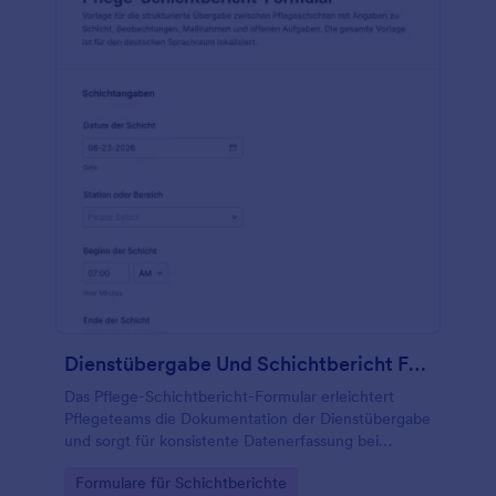
Dienstübergabe Und Schichtbericht Form
Das Pflege-Schichtbericht-Formular erleichtert
Pflegeteams die Dokumentation der Dienstübergabe
und sorgt für konsistente Datenerfassung bei
Schichtwechseln in stationären und ambulanten
Go to Category:
Formulare für Schichtberichte
Bereichen.