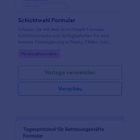
Schichtwahl Formular
Erfassen Sie mit dem Schichtwahl-Formular
Schichtwünsche und Verfügbarkeiten für eine
bessere Einsatzplanung in Teams, Filialen oder
Projekten und sammeln Sie Formulareinsendungen
Go to Category:
Personalformulare
zentral mit Jotform.
Vorlage verwenden
Vorschau