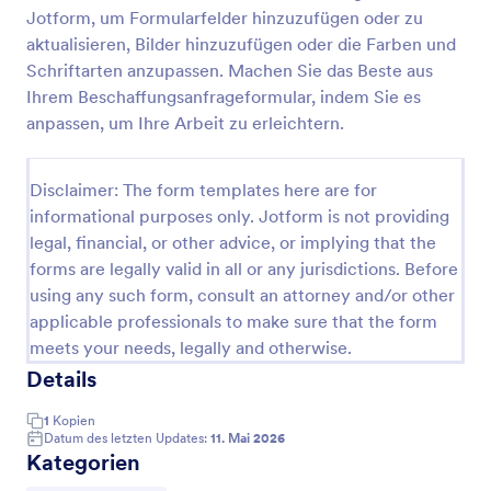
Jotform, um Formularfelder hinzuzufügen oder zu
Vorlage: Anfrage Zur Autovermietung
aktualisieren, Bilder hinzuzufügen oder die Farben und
Bei dieser Vorlage: Anfrage zur Autovermietungen
Schriftarten anzupassen. Machen Sie das Beste aus
handelt es sich um ein Musterformular, das
Ihrem Beschaffungsanfrageformular, indem Sie es
Mietdaten wie Abholort, Abholdatum, Fahrzeugtyp,
anpassen, um Ihre Arbeit zu erleichtern.
zusätzliche Anfragen und persönliche Informationen
Go to Category:
Mieterselbstauskünfte
wie Name, E-Mail, Telefonnummer, Geburtsdatum
erfasst. Mit vielen weiteren anpassbaren Feldern
Disclaimer: The form templates here are for
und Widgets können Sie Ihr eigenes Formular
informational purposes only. Jotform is not providing
Vorlage verwenden
erstellen, Ihr Logo, Schriftarten und Farben
legal, financial, or other advice, or implying that the
hinzufügen und es entweder in Ihre Website
einbetten oder als eigenständiges Formular
forms are legally valid in all or any jurisdictions. Before
Vorschau
verwenden.
using any such form, consult an attorney and/or other
applicable professionals to make sure that the form
meets your needs, legally and otherwise.
Details
1
Kopien
Datum des letzten Updates:
11. Mai 2026
Kategorien