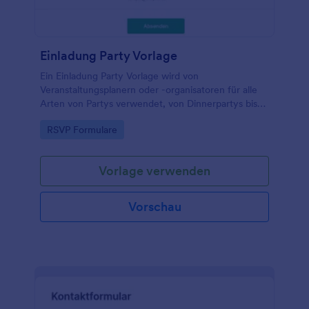
Einladung Party Vorlage
Ein Einladung Party Vorlage wird von
Veranstaltungsplanern oder -organisatoren für alle
Arten von Partys verwendet, von Dinnerpartys bis
zu Poolpartys, von Babypartys bis zu
Go to Category:
RSVP Formulare
Einweihungspartys und mehr.
Vorlage verwenden
Vorschau