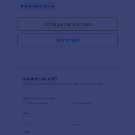
Go to Category:
Anfrageformulare
Vorlage verwenden
Vorschau