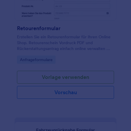
Retourenformular
Erstellen Sie ein Retourenformular für Ihren Online
Shop. Retourenschein Vordruck PDF und
Rückerstattungsantrag einfach online verwalten —
effizient und sicher mit Jotform.
Go to Category:
Anfrageformulare
Vorlage verwenden
Vorschau