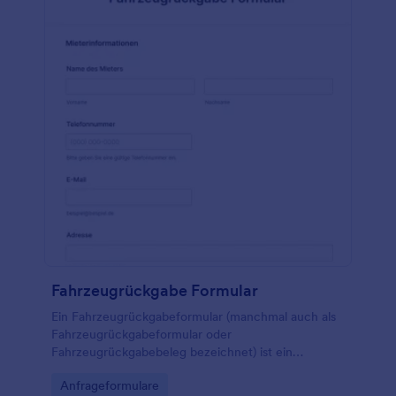
Fahrzeugrückgabe Formular
Ein Fahrzeugrückgabeformular (manchmal auch als
Fahrzeugrückgabeformular oder
Fahrzeugrückgabebeleg bezeichnet) ist ein
Dokument, das ein Autohaus, eine Autovermietung
Go to Category:
Anfrageformulare
oder ein anderes autobezogenes Unternehmen bei