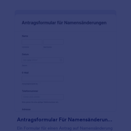
können. Möchten Sie das Aussehen dieser
Formularvorlage anpassen? Fügen Sie per Drag &
Drop Ihr persönliches Logo hinzu, ändern Sie das
Layout, wählen Sie eine neue Schriftart und vieles
mehr - ganz ohne Programmierkenntnisse! Wenn
Sie andere Konten wie Google Drive, Airtable,
Hubspot oder Salesforce (auch auf Salesforce
AppExchange verfügbar) verwenden, können Sie
mit unseren kostenlosen Formularintegrationen
Übermittlungen automatisch mit diesen Konten
synchronisieren. Sparen Sie Zeit und arbeiten Sie
effizienter mit einem Online-Formular für
Arbeitsaufträge von Subunternehmern.
Antragsformular Für Namensänderungen
Ein Formular für einen Antrag auf Namensänderung