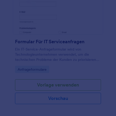
Überstundenanträge an einem Ort zu speichern.
Schicken Sie Ihren Überstundenantrag an Ihren
Chef, lassen Sie sich die Überstunden genehmigen
und gehen Sie wieder an die Arbeit!
Formular Für IT Serviceanfragen
Ein IT-Service-Anfrageformular wird von
Technologieunternehmen verwendet, um die
technischen Probleme der Kunden zu priorisieren
und zu lösen.
Go to Category:
Anfrageformulare
Vorlage verwenden
Vorschau