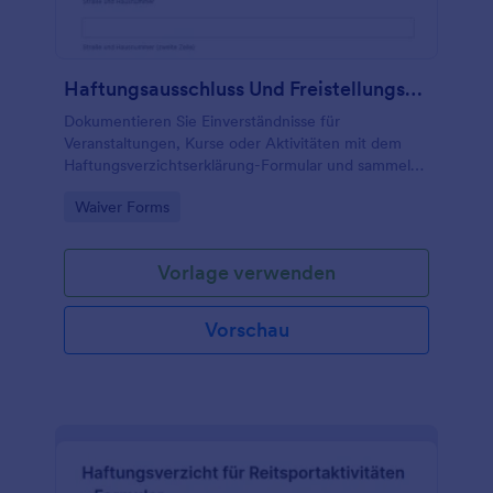
Haftungsausschluss Und Freistellungsformular
Dokumentieren Sie Einverständnisse für
Veranstaltungen, Kurse oder Aktivitäten mit dem
Haftungsverzichtserklärung-Formular und sammeln
Sie Angaben zentral per Jotform, inklusive
Go to Category:
Waiver Forms
Formularantworten für eine sichere Datenerfassung.
Vorlage verwenden
Vorschau