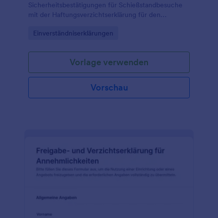
Sicherheitsbestätigungen für Schießstandbesuche
mit der Haftungsverzichtserklärung für den
Schießstand Formular von Jotform und
Go to Category:
Einverständniserklärungen
vereinfachen Sie die Datenerfassung für Vereine,
Betreiber und Trainingsangebote.
Vorlage verwenden
Vorschau