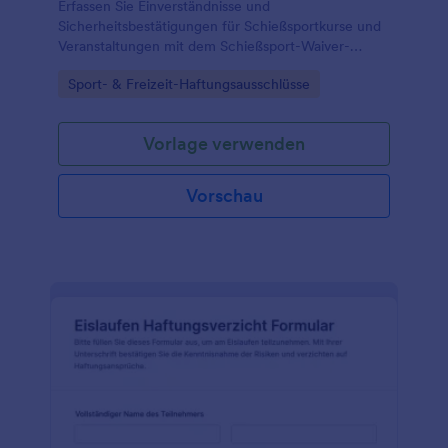
Erfassen Sie Einverständnisse und
Sicherheitsbestätigungen für Schießsportkurse und
Veranstaltungen mit dem Schießsport-Waiver-
Formular von Jotform und verwalten Sie
Go to Category:
Sport- & Freizeit-Haftungsausschlüsse
Formularantworten zur sicheren Organisation der
Teilnahme.
Vorlage verwenden
Vorschau