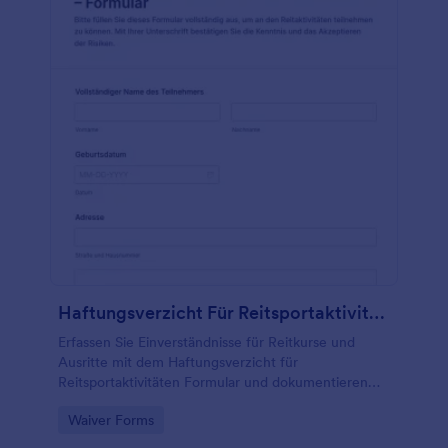
Haftungsverzicht Für Reitsportaktivitäten – Formular
Erfassen Sie Einverständnisse für Reitkurse und
Ausritte mit dem Haftungsverzicht für
Reitsportaktivitäten Formular und dokumentieren
Sie Risikoaufklärung, Sicherheitsregeln und
Go to Category:
Waiver Forms
Unterschriften zentral mit Jotform.