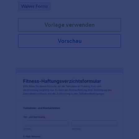
digitaler Formularantwort in Jotform für Vereine,
Go to Category:
Waiver Forms
Kursanbieter und Organisatoren.
Vorlage verwenden
Vorschau