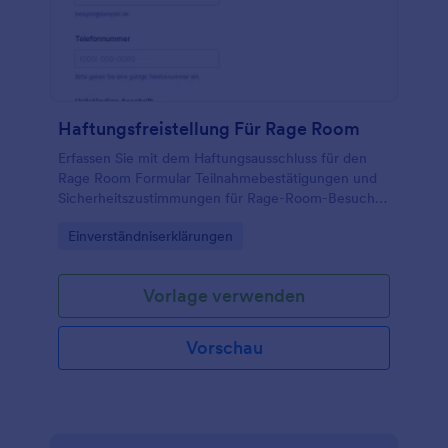
Haftungsfreistellung Für Rage Room
Erfassen Sie mit dem Haftungsausschluss für den
Rage Room Formular Teilnahmebestätigungen und
Sicherheitszustimmungen für Rage-Room-Besuche,
ideal für Freizeit- und Erlebnisanbieter, die digitale
Go to Category:
Einverständniserklärungen
Datenerfassung und klare Abläufe vor dem Termin
benötigen.
Vorlage verwenden
Vorschau