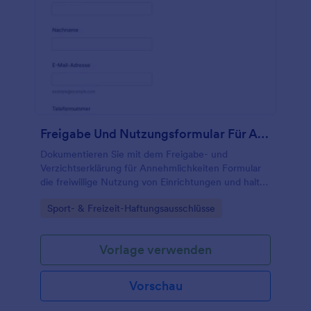
Freigabe Und Nutzungsformular Für Annehmlichkeiten
Dokumentieren Sie mit dem Freigabe- und
Verzichtserklärung für Annehmlichkeiten Formular
die freiwillige Nutzung von Einrichtungen und halten
Sie Einverständnisse digital fest, ideal für Vereine,
Go to Category:
Sport- & Freizeit-Haftungsausschlüsse
Unternehmen, Veranstalter und Betreiber von
Standorten.
Vorlage verwenden
Vorschau