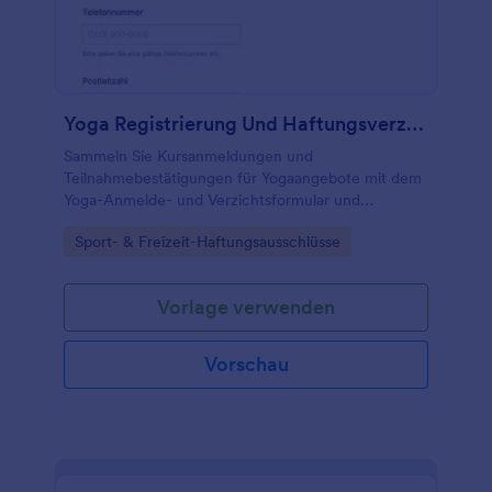
Yoga Registrierung Und Haftungsverzichtsformular
Sammeln Sie Kursanmeldungen und
Teilnahmebestätigungen für Yogaangebote mit dem
Yoga-Anmelde- und Verzichtsformular und
organisieren Sie Termine, Gruppen und
Go to Category:
Sport- & Freizeit-Haftungsausschlüsse
Kommunikation für Studios und Kursleitungen in
Jotform.
Vorlage verwenden
Vorschau