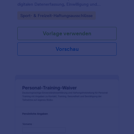
digitalen Datenerfassung, Einwilligung und
Verwaltung jeder Formularantwort über Jotform und
Go to Category:
Sport- & Freizeit-Haftungsausschlüsse
passende Formularvorlagen.
Vorlage verwenden
Vorschau