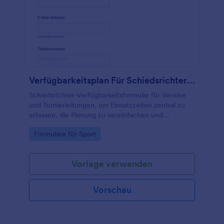
Verfügbarkeitsplan Für Schiedsrichter Formular
Schiedsrichter-Verfügbarkeitsformular für Vereine
und Turnierleitungen, um Einsatzzeiten zentral zu
erfassen, die Planung zu vereinfachen und
Verfügbarkeiten für Spieltage und Turniere schnell
Go to Category:
Formulare für Sport
abzugleichen.
Vorlage verwenden
Vorschau