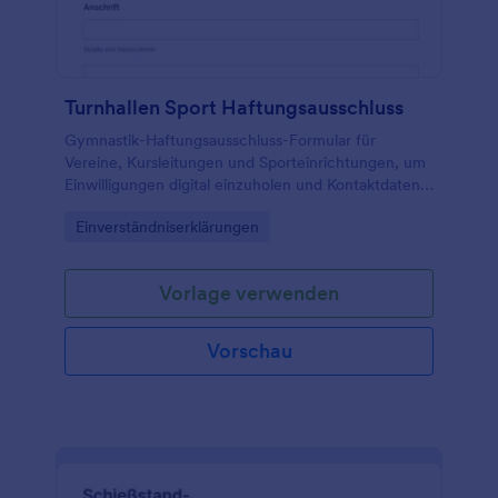
Turnhallen Sport Haftungsausschluss
Gymnastik-Haftungsausschluss-Formular für
Vereine, Kursleitungen und Sporteinrichtungen, um
Einwilligungen digital einzuholen und Kontaktdaten
für die Datenerhebung bei Trainings und Kursen zu
Go to Category:
Einverständniserklärungen
sammeln und auszuwerten.
Vorlage verwenden
Vorschau