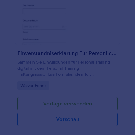
Einverständniserklärung Für Persönliches Training
Sammeln Sie Einwilligungen für Personal Training
digital mit dem Personal-Training-
Haftungsausschluss Formular, ideal für
Fitnessstudios und Trainer, inklusive Unterschrift und
Go to Category:
Waiver Forms
zentraler Datenerfassung in Jotform.
Vorlage verwenden
Vorschau