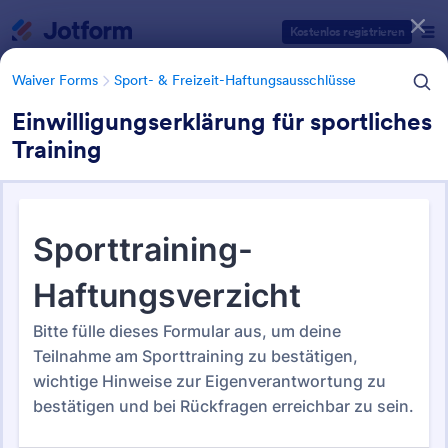
Dialog Start
Kostenlos registrieren
Waiver Forms
Sport- & Freizeit-Haftungsausschlüsse
Einwilligungserklärung für sportliches
Training
Formularvorlagen Kategorien
Waiver Forms
Sport- & Freizeit-Haftungsausschlüsse
Sport- & Freizeit-
Haftungsausschlüsse
30 Vorlagen