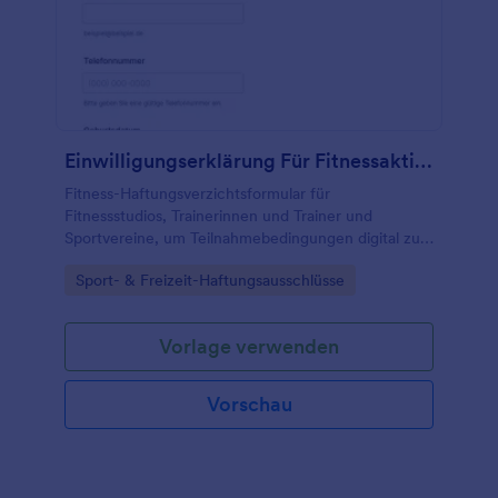
Einwilligungserklärung Für Fitnessaktivitäten
Fitness-Haftungsverzichtsformular für
Fitnessstudios, Trainerinnen und Trainer und
Sportvereine, um Teilnahmebedingungen digital zu
dokumentieren, Einwilligungen einzuholen und die
Go to Category:
Sport- & Freizeit-Haftungsausschlüsse
Datenerfassung vor Kursen und Trainings zu
organisieren.
Vorlage verwenden
Vorschau