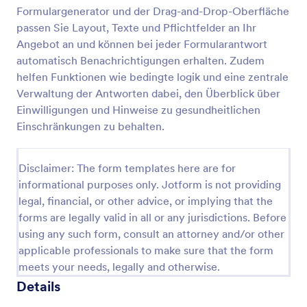
Formulargenerator und der Drag-and-Drop-Oberfläche
passen Sie Layout, Texte und Pflichtfelder an Ihr
Schwimmberechtigung Formular
Angebot an und können bei jeder Formularantwort
automatisch Benachrichtigungen erhalten. Zudem
Erfassen Sie Einwilligungen zur Teilnahme am
helfen Funktionen wie bedingte logik und eine zentrale
Schwimmen sowie wichtige Sicherheitsangaben für
Schulen, Vereine und Feriencamps mit dieser
Verwaltung der Antworten dabei, den Überblick über
Schwimmerlaubnisformular Formularvorlage von
Einwilligungen und Hinweise zu gesundheitlichen
Go to Category:
Einverständniserklärungen
Jotform.
Einschränkungen zu behalten.
Vorlage verwenden
Disclaimer: The form templates here are for
informational purposes only. Jotform is not providing
Vorschau
legal, financial, or other advice, or implying that the
forms are legally valid in all or any jurisdictions. Before
using any such form, consult an attorney and/or other
applicable professionals to make sure that the form
meets your needs, legally and otherwise.
Details