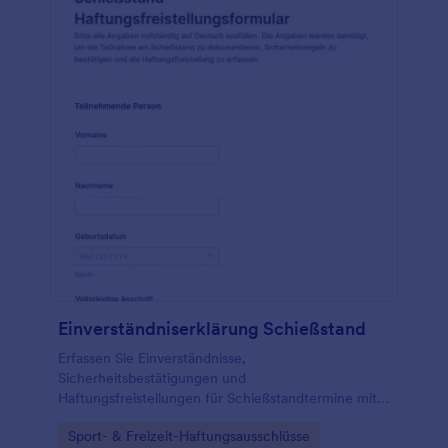
Einverständniserklärung Schießstand
Erfassen Sie Einverständnisse,
Sicherheitsbestätigungen und
Haftungsfreistellungen für Schießstandtermine mit
dem Schießstand-Haftungsfreistellungsformular von
Go to Category:
Sport- & Freizeit-Haftungsausschlüsse
Jotform, ideal für Vereine, Betreiber und