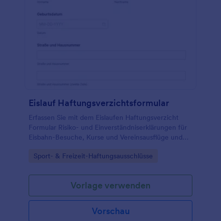
Eislauf Haftungsverzichtsformular
Erfassen Sie mit dem Eislaufen Haftungsverzicht
Formular Risiko- und Einverständniserklärungen für
Eisbahn-Besuche, Kurse und Vereinsausflüge und
verwalten Sie die Formularantworten zentral mit
Go to Category:
Sport- & Freizeit-Haftungsausschlüsse
Jotform.
Vorlage verwenden
Vorschau