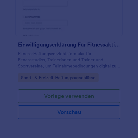
Einwilligungserklärung Für Fitnessaktivitäten
Fitness-Haftungsverzichtsformular für
Fitnessstudios, Trainerinnen und Trainer und
Sportvereine, um Teilnahmebedingungen digital zu
dokumentieren, Einwilligungen einzuholen und die
Go to Category:
Sport- & Freizeit-Haftungsausschlüsse
Datenerfassung vor Kursen und Trainings zu
organisieren.
Vorlage verwenden
Vorschau