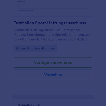
Turnhallen Sport Haftungsausschluss
Gymnastik-Haftungsausschluss-Formular für
Vereine, Kursleitungen und Sporteinrichtungen, um
Einwilligungen digital einzuholen und Kontaktdaten
für die Datenerhebung bei Trainings und Kursen zu
Go to Category:
Einverständniserklärungen
sammeln und auszuwerten.
Vorlage verwenden
Vorschau