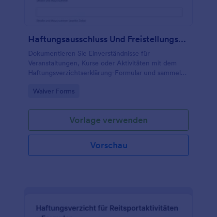
Haftungsausschluss Und Freistellungsformular
Dokumentieren Sie Einverständnisse für
Veranstaltungen, Kurse oder Aktivitäten mit dem
Haftungsverzichtserklärung-Formular und sammeln
Sie Angaben zentral per Jotform, inklusive
Go to Category:
Waiver Forms
Formularantworten für eine sichere Datenerfassung.
Vorlage verwenden
Vorschau