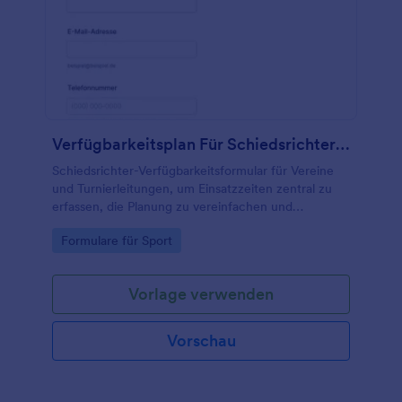
Verfügbarkeitsplan Für Schiedsrichter Formular
Schiedsrichter-Verfügbarkeitsformular für Vereine
und Turnierleitungen, um Einsatzzeiten zentral zu
erfassen, die Planung zu vereinfachen und
Verfügbarkeiten für Spieltage und Turniere schnell
Go to Category:
Formulare für Sport
abzugleichen.
Vorlage verwenden
Vorschau