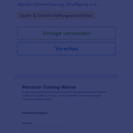
digitalen Datenerfassung, Einwilligung und
Verwaltung jeder Formularantwort über Jotform und
Go to Category:
Sport- & Freizeit-Haftungsausschlüsse
passende Formularvorlagen.
Vorlage verwenden
Vorschau