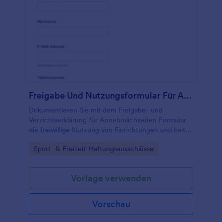
Freigabe Und Nutzungsformular Für Annehmlichkeiten
Dokumentieren Sie mit dem Freigabe- und
Verzichtserklärung für Annehmlichkeiten Formular
die freiwillige Nutzung von Einrichtungen und halten
Sie Einverständnisse digital fest, ideal für Vereine,
Go to Category:
Sport- & Freizeit-Haftungsausschlüsse
Unternehmen, Veranstalter und Betreiber von
Standorten.
Vorlage verwenden
Vorschau