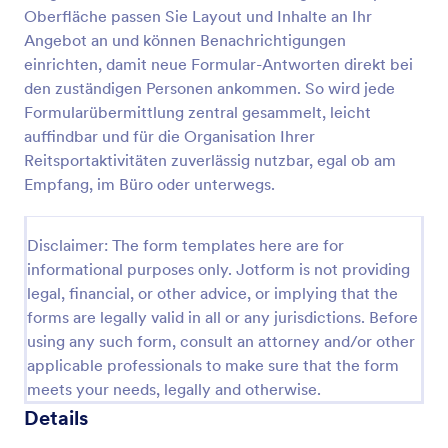
Oberfläche passen Sie Layout und Inhalte an Ihr
Angebot an und können Benachrichtigungen
Schwimmberechtigung Formular
einrichten, damit neue Formular-Antworten direkt bei
den zuständigen Personen ankommen. So wird jede
Erfassen Sie Einwilligungen zur Teilnahme am
Formularübermittlung zentral gesammelt, leicht
Schwimmen sowie wichtige Sicherheitsangaben für
Schulen, Vereine und Feriencamps mit dieser
auffindbar und für die Organisation Ihrer
Schwimmerlaubnisformular Formularvorlage von
Reitsportaktivitäten zuverlässig nutzbar, egal ob am
Go to Category:
Einverständniserklärungen
Jotform.
Empfang, im Büro oder unterwegs.
Vorlage verwenden
Disclaimer: The form templates here are for
informational purposes only. Jotform is not providing
Vorschau
legal, financial, or other advice, or implying that the
forms are legally valid in all or any jurisdictions. Before
using any such form, consult an attorney and/or other
applicable professionals to make sure that the form
meets your needs, legally and otherwise.
Details