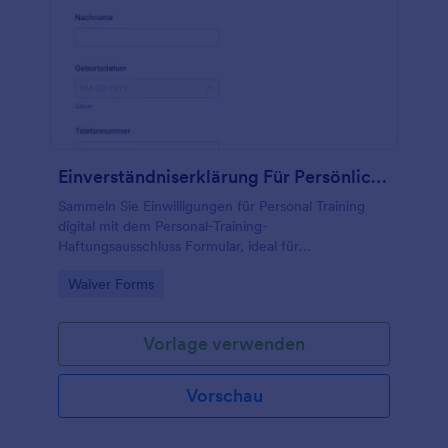
Einverständniserklärung Für Persönliches Training
Sammeln Sie Einwilligungen für Personal Training
digital mit dem Personal-Training-
Haftungsausschluss Formular, ideal für
Fitnessstudios und Trainer, inklusive Unterschrift und
Go to Category:
Waiver Forms
zentraler Datenerfassung in Jotform.
Vorlage verwenden
Vorschau