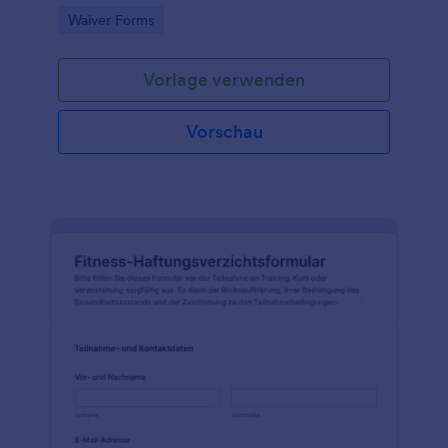
digitaler Formularantwort in Jotform für Vereine,
Go to Category:
Waiver Forms
Kursanbieter und Organisatoren.
Vorlage verwenden
Vorschau