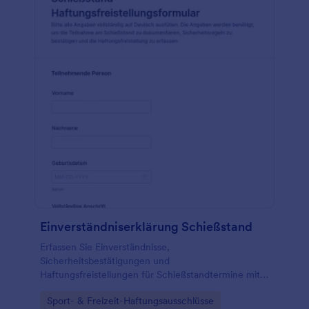
Einverständniserklärung Schießstand
Erfassen Sie Einverständnisse,
Sicherheitsbestätigungen und
Haftungsfreistellungen für Schießstandtermine mit
dem Schießstand-Haftungsfreistellungsformular von
Go to Category:
Sport- & Freizeit-Haftungsausschlüsse
Jotform, ideal für Vereine, Betreiber und