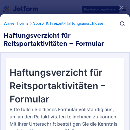
Dialog Start
Kostenlos registrieren
Waiver Forms
Sport- & Freizeit-Haftungsausschlüsse
Haftungsverzicht für
Reitsportaktivitäten – Formular
Formularvorlagen Kategorien
Waiver Forms
Sport- & Freizeit-Haftungsausschlüsse
Sport- & Freizeit-
Haftungsausschlüsse
30 Vorlagen