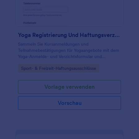
Yoga Registrierung Und Haftungsverzichtsformular
Sammeln Sie Kursanmeldungen und
Teilnahmebestätigungen für Yogaangebote mit dem
Yoga-Anmelde- und Verzichtsformular und
organisieren Sie Termine, Gruppen und
Go to Category:
Sport- & Freizeit-Haftungsausschlüsse
Kommunikation für Studios und Kursleitungen in
Jotform.
Vorlage verwenden
Vorschau