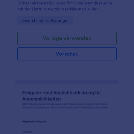
Sicherheitsbestätigungen für Schießstandbesuche
mit der Haftungsverzichtserklärung für den
Schießstand Formular von Jotform und
Go to Category:
Einverständniserklärungen
vereinfachen Sie die Datenerfassung für Vereine,
Betreiber und Trainingsangebote.
Vorlage verwenden
Vorschau