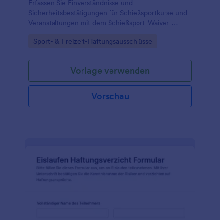
Erfassen Sie Einverständnisse und
Sicherheitsbestätigungen für Schießsportkurse und
Veranstaltungen mit dem Schießsport-Waiver-
Formular von Jotform und verwalten Sie
Go to Category:
Sport- & Freizeit-Haftungsausschlüsse
Formularantworten zur sicheren Organisation der
Teilnahme.
Vorlage verwenden
Vorschau