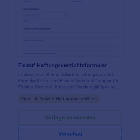
Eislauf Haftungsverzichtsformular
Erfassen Sie mit dem Eislaufen Haftungsverzicht
Formular Risiko- und Einverständniserklärungen für
Eisbahn-Besuche, Kurse und Vereinsausflüge und
verwalten Sie die Formularantworten zentral mit
Go to Category:
Sport- & Freizeit-Haftungsausschlüsse
Jotform.
Vorlage verwenden
Vorschau