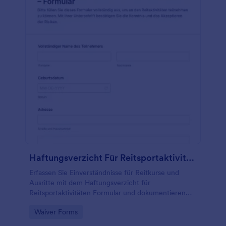
Haftungsverzicht Für Reitsportaktivitäten – Formular
Erfassen Sie Einverständnisse für Reitkurse und
Ausritte mit dem Haftungsverzicht für
Reitsportaktivitäten Formular und dokumentieren
Sie Risikoaufklärung, Sicherheitsregeln und
Go to Category:
Waiver Forms
Unterschriften zentral mit Jotform.