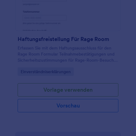
Haftungsfreistellung Für Rage Room
Erfassen Sie mit dem Haftungsausschluss für den
Rage Room Formular Teilnahmebestätigungen und
Sicherheitszustimmungen für Rage-Room-Besuche,
ideal für Freizeit- und Erlebnisanbieter, die digitale
Go to Category:
Einverständniserklärungen
Datenerfassung und klare Abläufe vor dem Termin
benötigen.
Vorlage verwenden
Vorschau