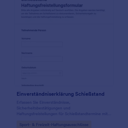
Einverständniserklärung Schießstand
Erfassen Sie Einverständnisse,
Sicherheitsbestätigungen und
Haftungsfreistellungen für Schießstandtermine mit
dem Schießstand-Haftungsfreistellungsformular von
Go to Category:
Sport- & Freizeit-Haftungsausschlüsse
Jotform, ideal für Vereine, Betreiber und