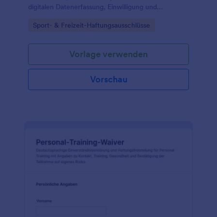
digitalen Datenerfassung, Einwilligung und
Verwaltung jeder Formularantwort über Jotform und
Go to Category:
Sport- & Freizeit-Haftungsausschlüsse
passende Formularvorlagen.
Vorlage verwenden
Vorschau