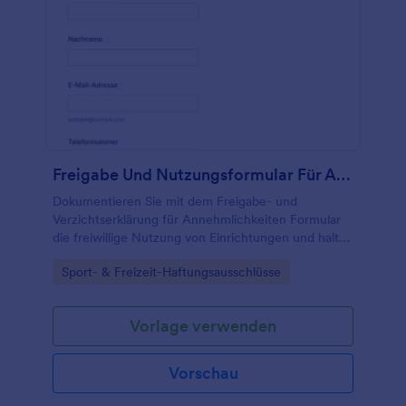
Freigabe Und Nutzungsformular Für Annehmlichkeiten
Dokumentieren Sie mit dem Freigabe- und
Verzichtserklärung für Annehmlichkeiten Formular
die freiwillige Nutzung von Einrichtungen und halten
Sie Einverständnisse digital fest, ideal für Vereine,
Go to Category:
Sport- & Freizeit-Haftungsausschlüsse
Unternehmen, Veranstalter und Betreiber von
Standorten.
Vorlage verwenden
Vorschau