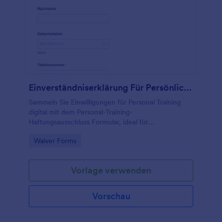
Einverständniserklärung Für Persönliches Training
Sammeln Sie Einwilligungen für Personal Training
digital mit dem Personal-Training-
Haftungsausschluss Formular, ideal für
Fitnessstudios und Trainer, inklusive Unterschrift und
Go to Category:
Waiver Forms
zentraler Datenerfassung in Jotform.
Vorlage verwenden
Vorschau