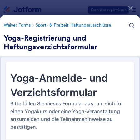
Dialog Start
Kostenlos registrieren
Waiver Forms
Sport- & Freizeit-Haftungsausschlüsse
Yoga-Registrierung und
Haftungsverzichtsformular
Formularvorlagen Kategorien
Waiver Forms
Sport- & Freizeit-Haftungsausschlüsse
Sport- & Freizeit-
Haftungsausschlüsse
30 Vorlagen