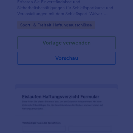
Erfassen Sie Einverständnisse und
Sicherheitsbestätigungen für Schießsportkurse und
Veranstaltungen mit dem Schießsport-Waiver-
Formular von Jotform und verwalten Sie
Go to Category:
Sport- & Freizeit-Haftungsausschlüsse
Formularantworten zur sicheren Organisation der
Teilnahme.
Vorlage verwenden
Vorschau