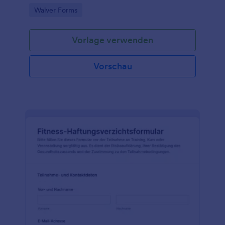
digitaler Formularantwort in Jotform für Vereine,
Go to Category:
Waiver Forms
Kursanbieter und Organisatoren.
Vorlage verwenden
Vorschau