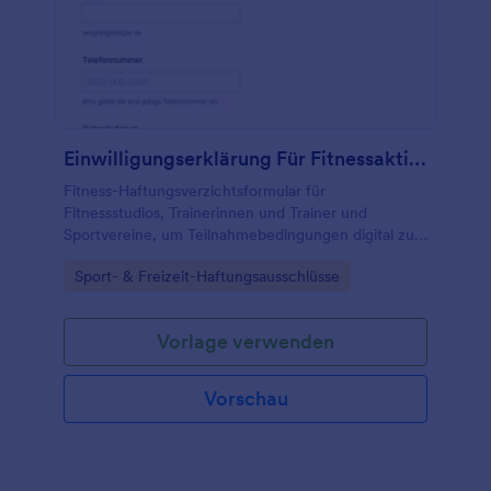
Einwilligungserklärung Für Fitnessaktivitäten
Fitness-Haftungsverzichtsformular für
Fitnessstudios, Trainerinnen und Trainer und
Sportvereine, um Teilnahmebedingungen digital zu
dokumentieren, Einwilligungen einzuholen und die
Go to Category:
Sport- & Freizeit-Haftungsausschlüsse
Datenerfassung vor Kursen und Trainings zu
organisieren.
Vorlage verwenden
Vorschau