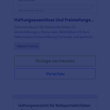
Haftungsausschluss Und Freistellungsformular
Dokumentieren Sie Einverständnisse für
Veranstaltungen, Kurse oder Aktivitäten mit dem
Haftungsverzichtserklärung-Formular und sammeln
Sie Angaben zentral per Jotform, inklusive
Go to Category:
Waiver Forms
Formularantworten für eine sichere Datenerfassung.
Vorlage verwenden
Vorschau