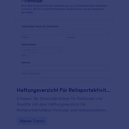
Haftungsverzicht Für Reitsportaktivitäten – Formular
Erfassen Sie Einverständnisse für Reitkurse und
Ausritte mit dem Haftungsverzicht für
Reitsportaktivitäten Formular und dokumentieren
Sie Risikoaufklärung, Sicherheitsregeln und
Go to Category:
Waiver Forms
Unterschriften zentral mit Jotform.