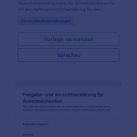
Sicherheitsbestätigungen für Schießstandbesuche
mit der Haftungsverzichtserklärung für den
Schießstand Formular von Jotform und
Go to Category:
Einverständniserklärungen
vereinfachen Sie die Datenerfassung für Vereine,
Betreiber und Trainingsangebote.
Vorlage verwenden
Vorschau