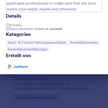
applicable professionals to make sure that the form
meets your needs, legally and otherwise.
Details
0
Kopien
Datum des letzten Updates:
5. Juli 2026
Kategorien
Zur Kategorie:
Zur Kategorie:
Sport- & Freizeit-Haftungsausschlüsse
Anmeldeformulare
Zur Kategorie:
Einverständniserklärungen
Erstellt von
Jotform
Pfadfinder Erlaubnisformular
Dialog Ende
Sammeln Sie mit dem
Teilnahmegenehmigungsformular für
Jugendgruppenaktivitäten Einverständnisse und
wichtige Angaben für Ausflüge und
Go to Category:
Einverständniserklärungen
Gruppenangebote, ideal für Vereine, Schulen und
Jugendzentren, die datenerfassung mit Jotform
bündeln möchten.