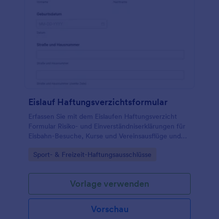
Eislauf Haftungsverzichtsformular
Erfassen Sie mit dem Eislaufen Haftungsverzicht
Formular Risiko- und Einverständniserklärungen für
Eisbahn-Besuche, Kurse und Vereinsausflüge und
verwalten Sie die Formularantworten zentral mit
Go to Category:
Sport- & Freizeit-Haftungsausschlüsse
Jotform.
Vorlage verwenden
Vorschau