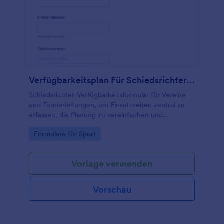
Verfügbarkeitsplan Für Schiedsrichter Formular
Schiedsrichter-Verfügbarkeitsformular für Vereine
und Turnierleitungen, um Einsatzzeiten zentral zu
erfassen, die Planung zu vereinfachen und
Verfügbarkeiten für Spieltage und Turniere schnell
Go to Category:
Formulare für Sport
abzugleichen.
Vorlage verwenden
Vorschau