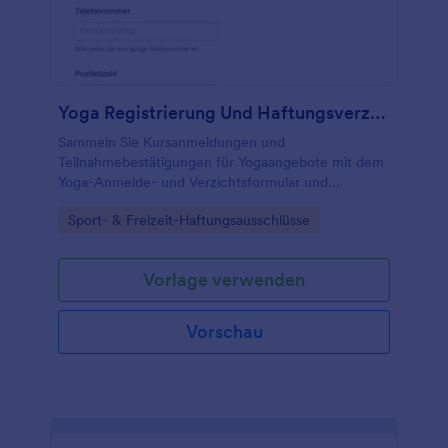
Yoga Registrierung Und Haftungsverzichtsformular
Sammeln Sie Kursanmeldungen und
Teilnahmebestätigungen für Yogaangebote mit dem
Yoga-Anmelde- und Verzichtsformular und
organisieren Sie Termine, Gruppen und
Go to Category:
Sport- & Freizeit-Haftungsausschlüsse
Kommunikation für Studios und Kursleitungen in
Jotform.
Vorlage verwenden
Vorschau