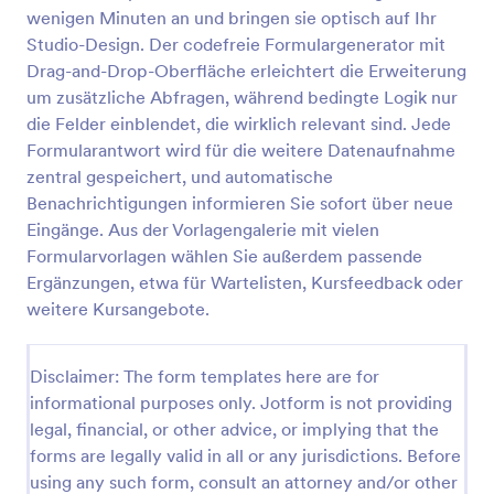
wenigen Minuten an und bringen sie optisch auf Ihr
Studio-Design. Der codefreie Formulargenerator mit
Schwimmberechtigung Formular
Drag-and-Drop-Oberfläche erleichtert die Erweiterung
um zusätzliche Abfragen, während bedingte Logik nur
Erfassen Sie Einwilligungen zur Teilnahme am
die Felder einblendet, die wirklich relevant sind. Jede
Schwimmen sowie wichtige Sicherheitsangaben für
Schulen, Vereine und Feriencamps mit dieser
Formularantwort wird für die weitere Datenaufnahme
Schwimmerlaubnisformular Formularvorlage von
zentral gespeichert, und automatische
Go to Category:
Einverständniserklärungen
Jotform.
Benachrichtigungen informieren Sie sofort über neue
Eingänge. Aus der Vorlagengalerie mit vielen
Vorlage verwenden
Formularvorlagen wählen Sie außerdem passende
Ergänzungen, etwa für Wartelisten, Kursfeedback oder
weitere Kursangebote.
Vorschau
Disclaimer: The form templates here are for
informational purposes only. Jotform is not providing
legal, financial, or other advice, or implying that the
forms are legally valid in all or any jurisdictions. Before
using any such form, consult an attorney and/or other