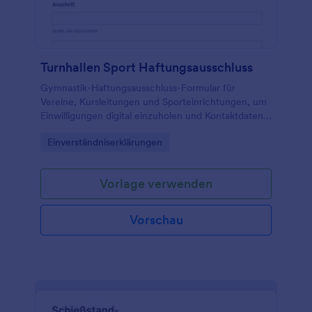
Turnhallen Sport Haftungsausschluss
Gymnastik-Haftungsausschluss-Formular für
Vereine, Kursleitungen und Sporteinrichtungen, um
Einwilligungen digital einzuholen und Kontaktdaten
für die Datenerhebung bei Trainings und Kursen zu
Go to Category:
Einverständniserklärungen
sammeln und auszuwerten.
Vorlage verwenden
Vorschau