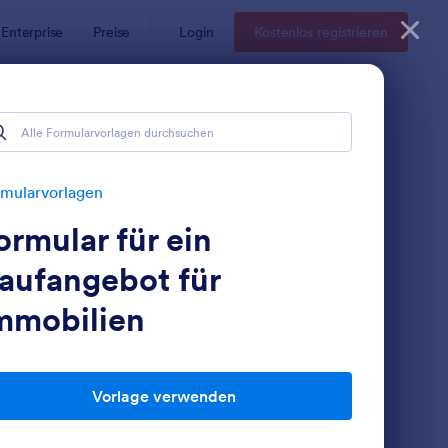
Enterprise
Preise
Login
Kostenlos registrieren
mularvorlagen
ormular für ein
aufangebot für
mmobilien
chlüsselübergabe Muster
: Checkliste Erste W
Vorschau
Vorlage verwenden