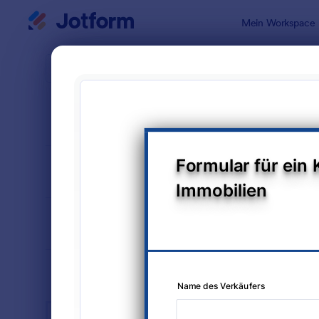
Dialog Start
Mein Workspace
Formularvo
Immo
SORTIEREN NACH
Beliebt
297 Vorlag
FORMULARLAYOUT
Klassisch
KATEGORIEN
BRANCHEN
Werbeformulare
31