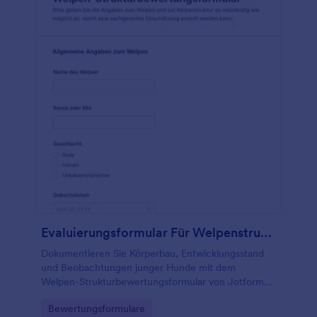
Evaluierungsformular Für Welpenstruktur
Dokumentieren Sie Körperbau, Entwicklungsstand
und Beobachtungen junger Hunde mit dem
Welpen-Strukturbewertungsformular von Jotform
für Zucht, Praxis, Hundeschule oder Beratung
Go to Category:
Bewertungsformulare
inklusive digitaler Datenaufnahme und Auswertung.