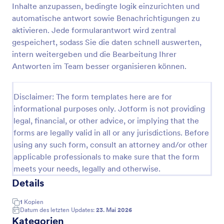
Inhalte anzupassen, bedingte logik einzurichten und
Tierärztliche Patientenakte Formular
automatische antwort sowie Benachrichtigungen zu
aktivieren. Jede formularantwort wird zentral
Das Tierärztliche Patientenakte Formular erleichtert
Tierarztpraxen die digitale Datenerfassung zu Tier
gespeichert, sodass Sie die daten schnell auswerten,
und Halter, damit Behandlungen, Befunde und
intern weitergeben und die Bearbeitung Ihrer
Nachsorge über Jotform klar dokumentiert und als
Antworten im Team besser organisieren können.
Go to Category:
Formulare für Tierärzte
Formularantwort verwaltet werden können.
Disclaimer: The form templates here are for
Vorlage verwenden
informational purposes only. Jotform is not providing
legal, financial, or other advice, or implying that the
Vorschau
forms are legally valid in all or any jurisdictions. Before
using any such form, consult an attorney and/or other
applicable professionals to make sure that the form
meets your needs, legally and otherwise.
Details
1
Kopien
Datum des letzten Updates:
23. Mai 2026
Kategorien