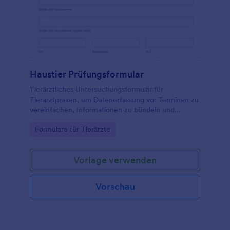
Haustier Prüfungsformular
Tierärztliches Untersuchungsformular für
Tierarztpraxen, um Datenerfassung vor Terminen zu
vereinfachen, Informationen zu bündeln und
Formularantworten für eine bessere Vorbereitung in
Go to Category:
Formulare für Tierärzte
Jotform zentral zu verwalten.
Vorlage verwenden
Vorschau