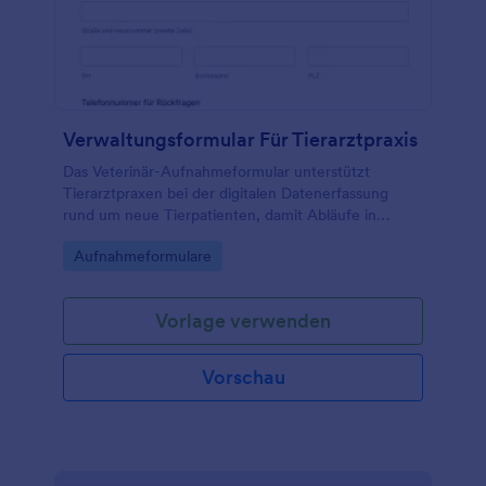
Verwaltungsformular Für Tierarztpraxis
Das Veterinär-Aufnahmeformular unterstützt
Tierarztpraxen bei der digitalen Datenerfassung
rund um neue Tierpatienten, damit Abläufe in
Anmeldung und Sprechstunde vorbereitet und
Go to Category:
Aufnahmeformulare
Kontaktwege für Rückfragen klar organisiert sind.
Vorlage verwenden
Vorschau