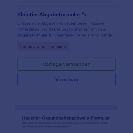
Kleintier Abgabeformular 🐾
Erfassen Sie Abgaben von Kleintieren inklusive
Halterdaten und Betreuungswünschen mit dem
Abgabeformular für Kleintiere Formular und bündeln
Sie die Datenerfassung in Jotform für Tierheim,
Go to Category:
Formulare für Tierheime
Praxis oder Tierschutzverein.
Vorlage verwenden
Vorschau