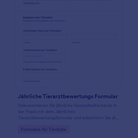
Jährliche Tierarztbewertungs Formular
Dokumentieren Sie jährliche Gesundheitschecks in
der Praxis mit dem Jährlichen
Tierarztbewertungsformular und erleichtern Sie die
Datenerfassung für Tierhalter und Tierarztteam über
Go to Category:
Formulare für Tierärzte
eine anpassbare Formularvorlage in Jotform.