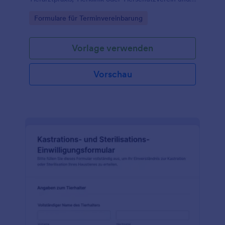
bündeln Sie Datenerfassung und Formularantworten
Go to Category:
Formulare für Terminvereinbarung
mit Jotform in einer passenden Formularvorlage.
Vorlage verwenden
Vorschau