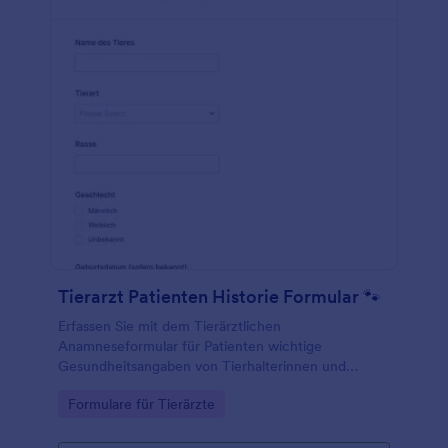
Tierarzt Patienten Historie Formular 🐾
Erfassen Sie mit dem Tierärztlichen
Anamneseformular für Patienten wichtige
Gesundheitsangaben von Tierhalterinnen und
Tierhaltern vor dem Praxisbesuch und vereinfachen
Go to Category:
Formulare für Tierärzte
Sie die digitale Datenerfassung in der Tierarztpraxis
mit Jotform.