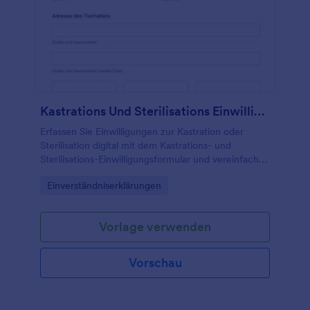
Kastrations Und Sterilisations Einwilligungsformular
Erfassen Sie Einwilligungen zur Kastration oder
Sterilisation digital mit dem Kastrations- und
Sterilisations-Einwilligungsformular und vereinfachen
Sie die Datenerfassung für Tierarztpraxis, Tierklinik
Go to Category:
Einverständniserklärungen
oder Tierschutzorganisation.
Vorlage verwenden
Vorschau