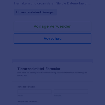
Tierhaltern und organisieren Sie die Datenerfassung
für Impfungen in Tierarztpraxen, Tierkliniken und
Go to Category:
Einverständniserklärungen
bei mobilen Terminen mit Jotform.
Vorlage verwenden
Vorschau