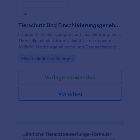
Tierschutz Und Einschläferungsgenehmigung Formular 🐾
Erfassen Sie Einwilligungen zur Einschläferung eines
Tieres digital mit Jotform, damit Tierarztpraxen
Abläufe, Nachsorgewünsche und Datenerfassung in
einem Online-Formular gebündelt dokumentieren
Go to Category:
Einverständniserklärungen
können.
Vorlage verwenden
Vorschau