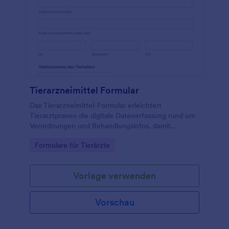
Tierarzneimittel Formular
Das Tierarzneimittel-Formular erleichtert
Tierarztpraxen die digitale Datenerfassung rund um
Verordnungen und Behandlungsinfos, damit
Tierhalter klare Anweisungen erhalten und
Go to Category:
Formulare für Tierärzte
Informationen zentral als Formularantworten in
Jotform vorliegen.
Vorlage verwenden
Vorschau