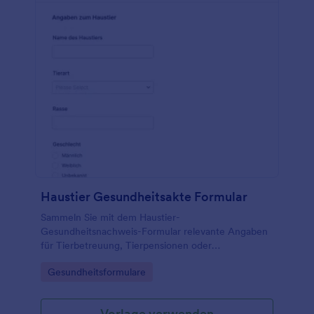
Haustier Gesundheitsakte Formular
Sammeln Sie mit dem Haustier-
Gesundheitsnachweis-Formular relevante Angaben
für Tierbetreuung, Tierpensionen oder
Tierarztpraxen und vereinfachen Sie die
Go to Category:
Gesundheitsformulare
datenerhebung sowie die Auswertung jeder
formularantwort in Jotform.
Vorlage verwenden