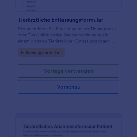
Tierärztliche Entlassungsformular
Dokumentieren Sie Entlassungen aus Tierarztpraxis
oder Tierklinik inklusive Nachsorgehinweisen in
einem digitalen Tierärztlicher Entlassungsbogen-
Formular und vereinfachen Sie die Datenerfassung
Go to Category:
Entlassungsformulare
und Übergabe an Tierhalterinnen und Tierhalter.
Vorlage verwenden
Vorschau