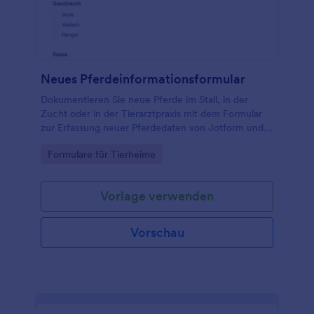
Neues Pferdeinformationsformular
Dokumentieren Sie neue Pferde im Stall, in der
Zucht oder in der Tierarztpraxis mit dem Formular
zur Erfassung neuer Pferdedaten von Jotform und
sorgen Sie für einheitliche Datenerhebung, zentrale
Go to Category:
Formulare für Tierheime
Ablage und schnelle Weitergabe im Team.
Vorlage verwenden
Vorschau