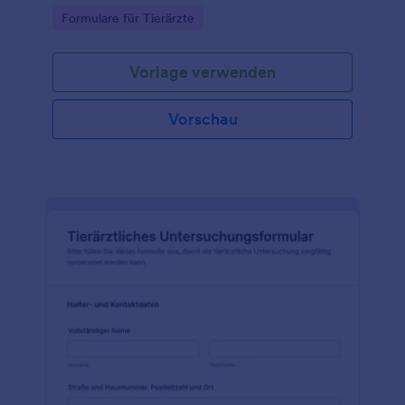
Daten­erfassung, Unterlagenübergabe und eine
Go to Category:
Formulare für Tierärzte
schnelle Rückmeldung per Jotform.
Vorlage verwenden
Vorschau