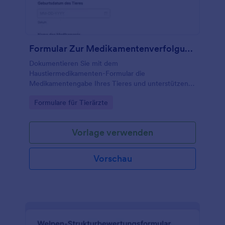
Formular Zur Medikamentenverfolgung Für Haustiere
Dokumentieren Sie mit dem
Haustiermedikamenten-Formular die
Medikamentengabe Ihres Tieres und unterstützen
Sie Tierhalter, Pflegestellen und Tierarztpraxen bei
Go to Category:
Formulare für Tierärzte
verlässlicher Datenerfassung und Auswertung der
Formularantwort.
Vorlage verwenden
Vorschau