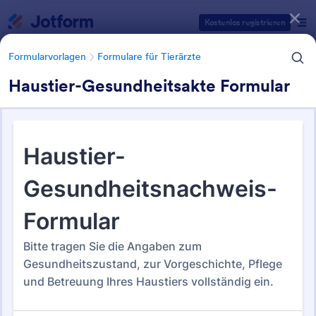
Dialog Start
Kostenlos registrieren
Formularvorlagen
Formulare für Tierärzte
Haustier-Gesundheitsakte Formular
Formularvorlagen Kategorien
Formularvorlagen
Formulare für Tierärzte
Formulare für Tierärzte
21 Vorlagen