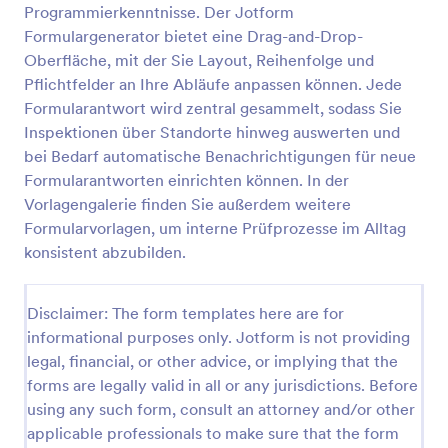
Programmierkenntnisse. Der Jotform
Lebensmittelabfallprotokoll
Formulargenerator bietet eine Drag-and-Drop-
Oberfläche, mit der Sie Layout, Reihenfolge und
Ein Lebensmittelabfallprotokoll ist eine
Formularvorlage, die dazu dient, Informationen über
Pflichtfelder an Ihre Abläufe anpassen können. Jede
die Entsorgung von Lebensmitteln in verschiedenen
Formularantwort wird zentral gesammelt, sodass Sie
Bereichen zu erfassen und aufzuzeichnen. Es bietet
Inspektionen über Standorte hinweg auswerten und
Go to Category:
Inspektionsformulare
eine einfache und effiziente Möglichkeit, die
bei Bedarf automatische Benachrichtigungen für neue
Entsorgung von Lebensmittelabfällen zu
Formularantworten einrichten können. In der
dokumentieren und hilft Unternehmen und
Vorlage verwenden
Organisationen dabei, ihre Umweltauswirkungen
Vorlagengalerie finden Sie außerdem weitere
besser zu kontrollieren und nachhaltigere
Formularvorlagen, um interne Prüfprozesse im Alltag
Entscheidungen zu treffen. Ganz gleich, ob Sie ein
Vorschau
konsistent abzubilden.
Restaurant, eine Schulkantine oder eine andere
Einrichtung sind, die mit Lebensmitteln zu tun hat,
mit dieser Formularvorlage können Sie ganz einfach
Disclaimer: The form templates here are for
Details wie die Art der Lebensmittel, die Menge und
informational purposes only. Jotform is not providing
die Art der Entsorgung festhalten. Mithilfe des
legal, financial, or other advice, or implying that the
Lebensmittelabfallprotokolls können Sie Einblicke in
Ihr Abfallverhalten gewinnen, verbesserungswürdige
forms are legally valid in all or any jurisdictions. Before
Bereiche identifizieren und Schritte zur
using any such form, consult an attorney and/or other
Reduzierung von Lebensmittelabfällen und zur
applicable professionals to make sure that the form
Förderung der Nachhaltigkeit unternehmen.Jotform