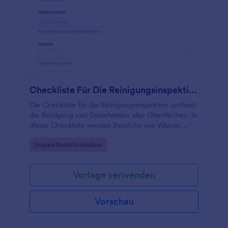
Checkliste Für Die Reinigungsinspektion
Die Checkliste für die Reinigungsinspektion umfasst
die Reinigung und Desinfektion aller Oberflächen. In
dieser Checkliste werden Bereiche wie Wände,
Fenster, Schränke, Abluftventilatoren, Luftstaub,
Go to Category:
Inspektionsformulare
Lebensmittelkontaktflächen und vieles mehr
hervorgehoben. Sie können das Formular auf jedem
Computer, Tablet oder Smartphone ausfüllen und
Vorlage verwenden
alle Einsendungen werden sicher in Ihrem Online-
Jotform-Konto gespeichert – und können von Ihnen
und Ihrem Team problemlos überprüft werden.
Vorschau