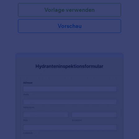
Gebäudeinspektion erstellen, um sicherzustellen,
Vorlage verwenden
dass das Gebäude sicher ist, den Vorschriften
entspricht und effizient arbeitet. Diese kostenlose
Vorlage für eine Checkliste für die
Vorschau
Gebäudeinspektion ist eine anpassbare Checkliste,
die Sie für die Erstellung einer Checkliste für die
Gebäudeinspektion von Wohnungen, Häusern,
Bürogebäuden oder anderen gewerblichen oder
Wohngebäuden verwenden können. Diese
Checklistenvorlage für Gebäudeinspektionen kann
heruntergeladen, am Computer ausgefüllt und
ausgedruckt werden.Mit dem benutzerfreundlichen
Formulargenerator von Jotform können Sie dieses
kostenlose Formular für eine Gebäude-Checkliste
ganz einfach anpassen, indem Sie ein Logo, neue
Felder, Fragen sowie neue Schriftarten und Farben
hinzufügen. Erfassen Sie die Informationen, die Sie
benötigen und integrieren Sie Ihr Formular in über
100 beliebte Plattformen, darunter Google Drive
und Dropbox. Beschleunigen Sie den Fortschritt mit
den Programmierkenntnissen von Jotform. Es wird
keine unordentlichen Papiere mehr geben!