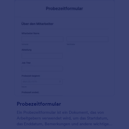
Minuten haben Sie ein professionell aussehendes
Schweißerprüfungsformular, das Ihre Kunden und
Auftraggeber beeindrucken wird und die Qualität
Ihrer Schweißnähte auf hohem Niveau hält. Sobald
Sie dieses Schweißerprüfungsformular nach Ihren
Wünschen gestaltet haben, fügen Sie es zu Ihrer
Website hinzu. Mit unserem benutzerfreundlichen
Formular Embed Tool können Sie Ihr neues
Formular in wenigen Minuten einrichten. Kopieren
Sie einfach den von uns generierten HTML-Code
und fügen Sie ihn in den Quellcode Ihrer Website
ein, und schon erscheint Ihr neues Formular. Wenn
Sie keine Website haben, können Sie dieses
Formular einfach über einen Link weitergeben oder
unsere mobile App verwenden, um Ihre Formulare
für Schweißerprüfungen zu erfassen.
Probezeitformular
Ein Probezeitformular ist ein Dokument, das von
Arbeitgebern verwendet wird, um das Startdatum,
das Enddatum, Bemerkungen und andere wichtige