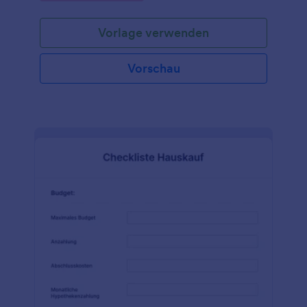
eines Fahrzeugs vor dem Kauf oder der Anmietung
zu überprüfen. Passen Sie es einfach an die
Vorlage verwenden
Bedürfnisse Ihres Unternehmens an und versenden
Sie es über einen Link oder per E-Mail oder laden
Sie es unterwegs mit unserer mobilen App herunter.
Vorschau
Dieses Online-Formular zur Fahrzeuginspektion ist
ideal für Autohändler, Autovermieter und
Autoverkäufer. Sie möchten dieses Formular nicht
so verwenden, wie es ist? Kein Problem! Fügen Sie
einfach mit unserem kostenlosen Formulargenerator
Ihr Logo hinzu, passen Sie die Formularfelder an,
fügen Sie Widgets und Integrationen hinzu und
ändern Sie die Schriftarten, Farben und das Layout
Ihres Mehrpunkt-Fahrzeuginspektion-Formulars, um
es nach Ihren Vorstellungen zu gestalten. Wenn Sie
Antworten in Ihren anderen Konten - wie Google
Drive, Dropbox, Box oder E-Mail - erfassen
möchten, können Sie dies mit den über 100 App-
Integrationen von Jotform automatisch tun. Und
wenn Sie nicht nur Unterschriften, sondern auch
Zahlungen von Ihren Kunden einholen möchten,
integrieren Sie sich mit einem Zahlungsanbieter wie