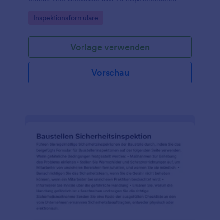
Elemente wie Fenster, Räder und mehr.
Go to Category:
Inspektionsformulare
Vorlage verwenden
Vorschau