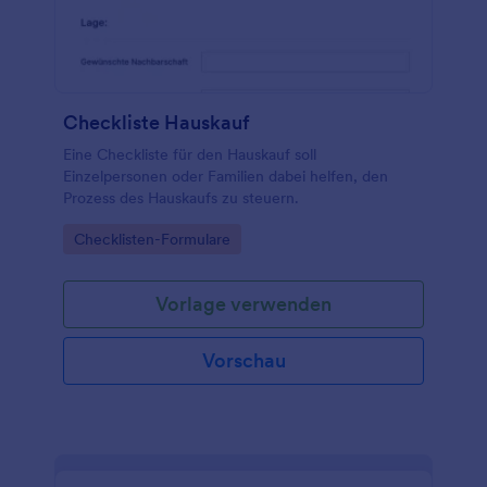
Stripe, PayPal oder Square. Laden Sie die App auf
jedem Gerät herunter, ziehen Sie Antworten ein
und sehen Sie sie in der App an - oder senden Sie
sie direkt an Ihre E-Mail und teilen Sie sie mit Ihrem
Team.
Checkliste Hauskauf
Eine Checkliste für den Hauskauf soll
Einzelpersonen oder Familien dabei helfen, den
Prozess des Hauskaufs zu steuern.
Go to Category:
Checklisten-Formulare
Vorlage verwenden
Vorschau