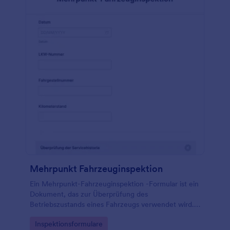
synchronisieren. Keine Programmierkenntnisse
notwendig!
Mehrpunkt Fahrzeuginspektion
Ein Mehrpunkt-Fahrzeuginspektion -Formular ist ein
Dokument, das zur Überprüfung des
Betriebszustands eines Fahrzeugs verwendet wird.
Verwenden Sie dieses kostenlose Formular für eine
Go to Category:
Inspektionsformulare
Mehrpunkt-Fahrzeuginspektion, um den Zustand