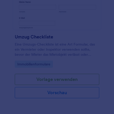
papierlos zu werden!
Umzug Checkliste
Eine Umzugs-Checkliste ist eine Art Formular, das
ein Vermieter oder Inspektor verwenden sollte,
bevor der Mieter das Mietobjekt verlässt oder
auszieht.
Go to Category:
Immobilienformulare
Vorlage verwenden
Vorschau