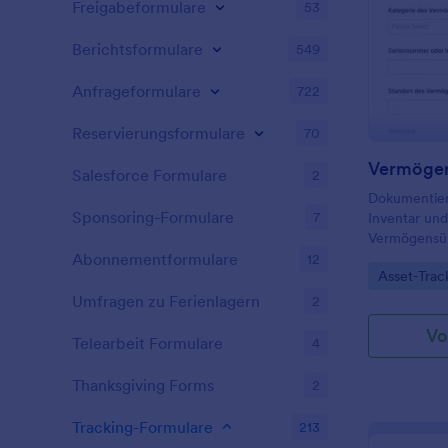
Freigabeformulare
53
Berichtsformulare
549
Anfrageformulare
722
Reservierungsformulare
70
Vermögen
Salesforce Formulare
2
Dokumentier
Sponsoring-Formulare
7
Inventar un
Vermögensüb
inklusive na
Abonnementformulare
12
Go to Cate
Asset-Trac
Verantwortli
Verwaltung 
Umfragen zu Ferienlagern
2
Vo
Telearbeit Formulare
4
Thanksgiving Forms
2
Tracking-Formulare
213