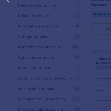
Eigentumsüb
Halloween Formulare
1
Jotform für
Go to Cate
Asset-Trac
zentrale Übe
Urlaubsformulare
14
Verwaltung 
Formularvor
Informationsformulare
41
Vo
Anfrageformulare
45
Inspektionsformulare
605
Aufnahmeformulare
211
Interviewformulare
7
Formulare zur Leadgenerierung
82
Juristische Formulare
129
Management Formulare
162
Mitgliedschaftsformulare
48