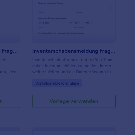
unst Inventarverzeichnis Fragebogen
: Inventarschadensme
Vorschau
Kunst Inventarverzeichnis Fragebogen
Inventarschadensmeldung Fragebogen 🎯
und
Inventarschadenformular unterstützt Teams
dabei, Inventarschäden zu melden, intern
rm, ideal
weiterzuleiten und die Datenerfassung für
Lager, Büro oder Betrieb digital zu
Go to Category:
Vorfallsmeldeformulare
erfassung
organisieren.
g.
n
Vorlage verwenden