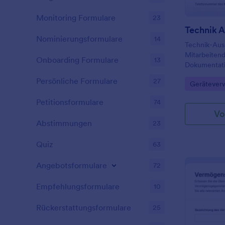
Monitoring Formulare
23
Nominierungsformulare
14
Technik-Aus
Mitarbeitend
Onboarding Formulare
13
Dokumentati
Rückgabe in
Persönliche Formulare
27
Go to Cate
Geräteverw
Verwaltung 
und Verantwo
Petitionsformulare
74
nachverfolg
Vo
Abstimmungen
23
Quiz
63
Angebotsformulare
72
Empfehlungsformulare
10
Rückerstattungsformulare
25