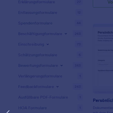
Vo
Erklärungsformulare
27
Entlassungsformulare
12
Spendenformulare
44
Beschäftigungformulare
263
Einschreibung
73
Schätzungsformulare
6
Bewertungsformulare
343
Verlängerungsformulare
1
Feedbackformulare
243
Ausfüllbare PDF-Formulare
1
HOA Formulare
1
Dokumentier
mit dem For