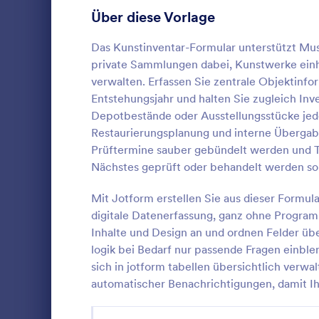
Anmeldeformulare
Über diese Vorlage
85
Abstimmung
35
Das Kunstinventar-Formular unterstützt Muse
private Sammlungen dabei, Kunstwerke einhe
Abstract-Formulare
11
verwalten. Erfassen Sie zentrale Objektin
Entstehungsjahr und halten Sie zugleich In
Genehmigungsformulare
91
Depotbestände oder Ausstellungsstücke jede
Lagerinv
Restaurierungsplanung und interne Übergabe
Bewertungsformulare
74
Die Verfolg
Prüftermine sauber gebündelt werden und T
schwierig se
Anwesenheitsformulare
11
Nächstes geprüft oder behandelt werden sol
nimmt mit d
Ladens, des 
Audit Formulare
63
Mit Jotform erstellen Sie aus dieser Formul
Go to Cate
Asset-Trac
Menschen ve
digitale Datenerfassung, ganz ohne Progra
sich gezeigt
Autorisierungsformulare
79
Inhalte und Design an und ordnen Felder ü
Weg ist, um
Vo
erfassen. Da
logik bei Bedarf nur passende Fragen einbl
Award-Formulare
16
Lagerinventa
sich in jotform tabellen übersichtlich verwa
Bestände er
automatischer Benachrichtigungen, damit Ihr
Black Friday Formulare
32
diesem Formu
Arten von U
Formulare für Berechnungen
17