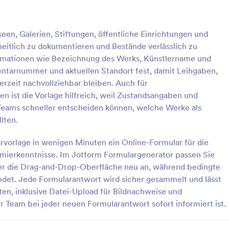
: Lagerinventarformular
: I
Vorschau
Vorschau
en, Galerien, Stiftungen, öffentliche Einrichtungen und
itlich zu dokumentieren und Bestände verlässlich zu
formationen wie Bezeichnung des Werks, Künstlername und
ventarnummer und aktuellen Standort fest, damit Leihgaben,
rzeit nachvollziehbar bleiben. Auch für
entarformular
Inventarverwaltungsform
n ist die Vorlage hilfreich, weil Zustandsangaben und
ung des Lagerbestands kann
Ein Inventarverwaltungsformular 
eams schneller entscheiden können, welche Werke als
in, und diese Schwierigkeit
einem Angestellten eines
lten.
er Größe des Geschäfts, des
Einzelhandelsunternehmens ausge
Supermarkts usw. zu. Viele
den Überblick über den Bestand 
arvorlage in wenigen Minuten ein Online-Formular für die
gory:
Go to Category:
king-Formulare
Asset-Tracking-Formulare
rwenden Papier, aber es hat
Geschäfts zu behalten. Wenn Sie
mmierkenntnisse. Im Jotform Formulargenerator passen Sie
, dass dies ein sehr unsicherer
Einzelhandelsgeschäft betreiben, 
ber die Drag-and-Drop-Oberfläche neu an, während bedingte
 solche Aufzeichnungen zu
wichtig, dass Sie jederzeit den Ü
rlage verwenden
Vorlage verwende
her brauchen Sie dieses
über Ihren Bestand behalten. Stel
endet. Jede Formularantwort wird sicher gesammelt und lässt
rformular, mit dem Sie alle Ihre
sicher, dass Sie nicht zu viele Arti
lten, inklusive Datei-Upload für Bildnachweise und
fassen können. Das Gute an
bestellen, indem Sie ein Formular
 Team bei jeder neuen Formularantwort sofort informiert ist.
lar ist, dass es für die meisten
Bestandsverwaltung verwenden, 
nternehmen geeignet ist.
Ihre Einkäufe zu erfassen. Passen