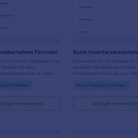
: Vermögensübernahme Formular
: K
Vorschau
Vorschau
sübernahme Formular
en Sie interne Übergaben von
Dokumentieren Sie Kunstwerke 
d Geräten mit dem
verwalten Sie Bestände mit dem
ernahmeformular in Jotform,
Kunstinventar-Formular von Jotfo
chvollziehbarer
für Museen, Galerien und private
gory:
Go to Category:
king-Formulare
Asset-Tracking-Formulare
chkeiten für Teams in IT,
Sammlungen zur digitalen Daten
und Facility Management.
und zuverlässigen Nachverfolgun
rlage verwenden
Vorlage verwende