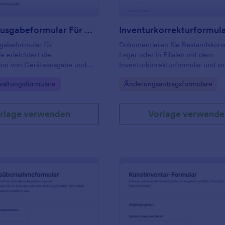
Technik Ausgabeformular Für Mitarbeitende
Inventurkorrekturformul
gabeformular für
Dokumentieren Sie Bestandskorr
e erleichtert die
Lager oder in Filialen mit dem
on von Geräteausgabe und
Inventurkorrekturformular und so
 Unternehmen, damit IT und
für nachvollziehbare Datenerfas
gory:
Go to Category:
altungsformulare
Änderungsantragsformulare
Übergaben, Rückgabetermine
klare interne Freigaben in Jotfor
rtlichkeiten zentral
en können.
rlage verwenden
Vorlage verwende