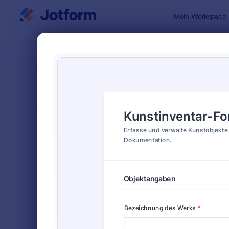
Dialog Start
Mein Workspace
Formularvo
Asse
SORTIEREN NACH
Beliebt
43 Vorlage
FORMULARLAYOUT
Klassisch
KATEGORIEN
Bestellformulare
719
Anmeldeformulare
676