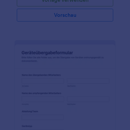
Artikel bestellen, indem Sie ein Formular zur
Bestandsverwaltung verwenden, um alle Ihre
Einkäufe zu erfassen. Passen Sie dieses Formular
Vorschau
einfach an Ihre Bedürfnisse an und verwenden Sie
es, um den Überblick über Ihren Warenbestand zu
behalten. Mit dem Jotform-
Bestandsverwaltungsformular können Sie von jedem
beliebigen Gerät auf alle Daten zugreifen. Sie
können es sogar an die Bedürfnisse Ihres Geschäfts
anpassen! Mit unserem Inventarverwaltungsformular
können Sie die zum Verkauf stehenden Artikel
verfolgen, den Lagerbestand zählen oder sogar
herausfinden, wie viele Produkte Sie nicht auf Lager
haben. Sie können dieses
Inventarverwaltungsformular an Ihre Bedürfnisse
anpassen, indem Sie weitere Felder hinzufügen, die
Formularfelder anpassen oder ein Formulardesign
auswählen. Wenn Sie das Formular in die Konten
Ihres Unternehmens integrieren möchten, laden Sie
die Mobile App von Jotform herunter oder
verbinden Sie es mit mehr als 100 anderen Apps, um
automatisch Antworten auf Ihren anderen
Plattformen zu erfassen. Sparen Sie Zeit und Geld,