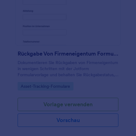
Rückgabe Von Firmeneigentum Formular
Dokumentieren Sie Rückgaben von Firmeneigentum
in wenigen Schritten mit der Jotform
Formularvorlage und behalten Sie Rückgabestatus,
Zustände und Bestätigungen für Personalabteilung,
Go to Category:
Asset-Tracking-Formulare
IT und Führungskräfte im Blick.
Vorlage verwenden
Vorschau