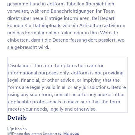
gesammelt und in Jotform Tabellen übersichtlich
Geräteausgabeformular
verwaltet, während Benachrichtigungen Ihr Team
direkt über neue Einträge informieren. Bei Bedarf
Dokumentieren Sie Geräteausgaben im
Unternehmen mit dem Geräteausgabeformular von
können Sie Dateiuploads wie ein Artikelfoto aktivieren
Jotform, inklusive digitaler Datenerfassung,
und das Formular online teilen oder in Ihre Website
Unterschriften und zentral verwalteter Formular-
einbetten, damit die Datenerfassung dort passiert, wo
Go to Category:
IT-Formulare
Antworten für IT, Büromanagement und
sie gebraucht wird.
Personalabteilung.
Vorlage verwenden
Disclaimer: The form templates here are for
informational purposes only. Jotform is not providing
Vorschau
legal, financial, or other advice, or implying that the
forms are legally valid in all or any jurisdictions. Before
using any such form, consult an attorney and/or other
applicable professionals to make sure that the form
meets your needs, legally and otherwise.
Details
2
Kopien
Datum des letzten Updates:
12. Mai 2026