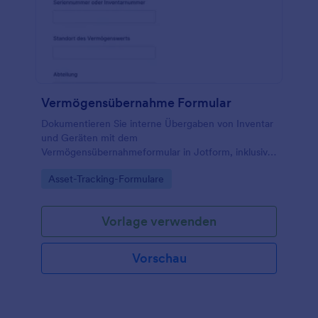
Vermögensübernahme Formular
Dokumentieren Sie interne Übergaben von Inventar
und Geräten mit dem
Vermögensübernahmeformular in Jotform, inklusive
nachvollziehbarer Verantwortlichkeiten für Teams in
Go to Category:
Asset-Tracking-Formulare
IT, Verwaltung und Facility Management.
Vorlage verwenden
Vorschau