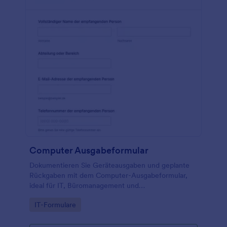
Computer Ausgabeformular
Dokumentieren Sie Geräteausgaben und geplante
Rückgaben mit dem Computer-Ausgabeformular,
ideal für IT, Büromanagement und
Bildungseinrichtungen, die eine klare
Go to Category:
IT-Formulare
Datenerfassung und nachvollziehbare Übergaben
benötigen.