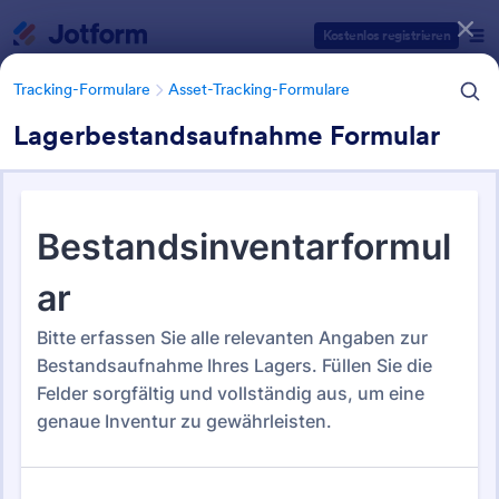
Dialog Start
Kostenlos registrieren
Tracking-Formulare
Asset-Tracking-Formulare
Lagerbestandsaufnahme Formular
Formularvorlagen Kategorien
Tracking-Formulare
Asset-Tracking-Formulare
Asset-Tracking-Formulare
43 Vorlagen