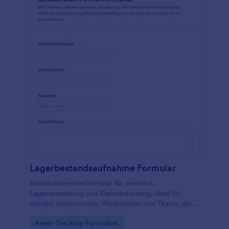
Lagerbestandsaufnahme Formular
Bestandsinventarformular für Inventur,
Lagerverwaltung und Datenerfassung, ideal für
Handel, Gastronomie, Werkstätten und Teams, die
Bestände digital prüfen, dokumentieren und als
Go to Category:
Asset-Tracking-Formulare
Formularantworten in Jotform sammeln möchten.