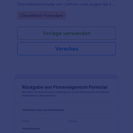
Checklistenformular von Jotform und sorgen Sie für
klare Zuordnung, aktuelle Bestände und
Go to Category:
Checklisten-Formulare
nachvollziehbare Dokumentation in Büro, Werkstatt
oder Einrichtung.
Vorlage verwenden
Vorschau