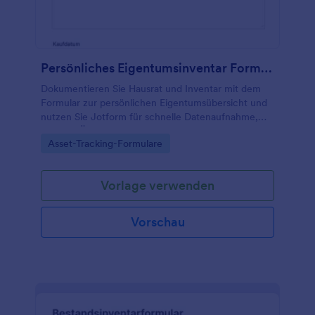
Persönliches Eigentumsinventar Formular
Dokumentieren Sie Hausrat und Inventar mit dem
Formular zur persönlichen Eigentumsübersicht und
nutzen Sie Jotform für schnelle Datenaufnahme,
zentrale Übersicht und einfache Verwaltung jeder
Go to Category:
Asset-Tracking-Formulare
Formularantwort aus Formularvorlagen.
Vorlage verwenden
Vorschau