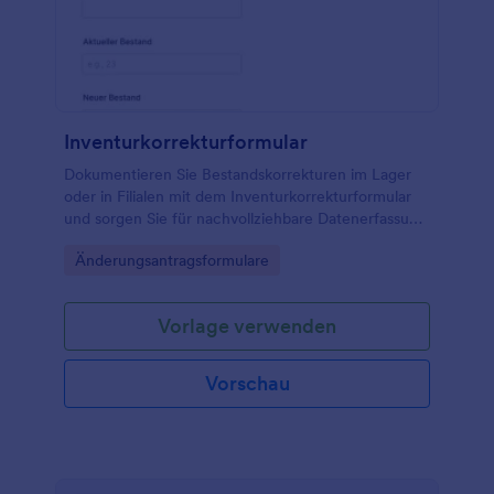
Inventurkorrekturformular
Dokumentieren Sie Bestandskorrekturen im Lager
oder in Filialen mit dem Inventurkorrekturformular
und sorgen Sie für nachvollziehbare Datenerfassung
und klare interne Freigaben in Jotform.
Go to Category:
Änderungsantragsformulare
Vorlage verwenden
Vorschau