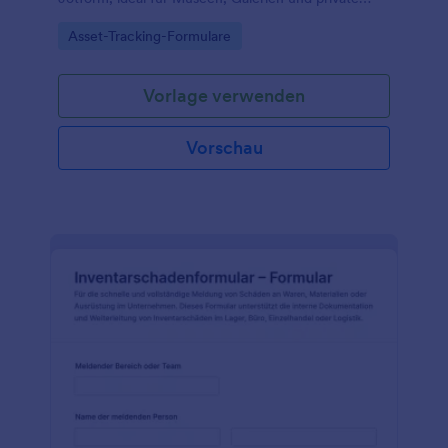
Sammlungen zur digitalen Datenerfassung und
Go to Category:
Asset-Tracking-Formulare
zuverlässigen Nachverfolgung.
Vorlage verwenden
Vorschau