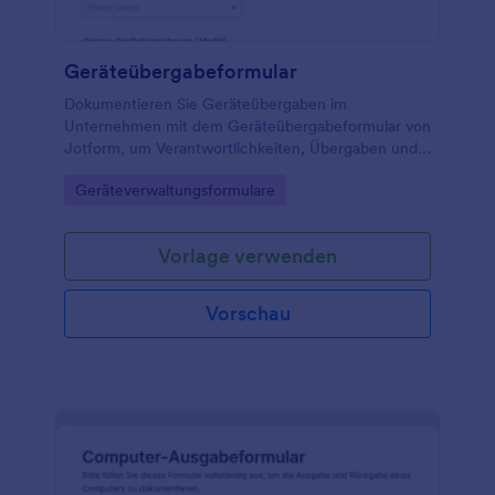
indem Sie Ihr Inventar mit einem kostenlosen
Inventarverwaltungsformular verfolgen.
Geräteübergabeformular
Dokumentieren Sie Geräteübergaben im
Unternehmen mit dem Geräteübergabeformular von
Jotform, um Verantwortlichkeiten, Übergaben und
interne Abläufe bei Ausstattung, Teamwechseln
Go to Category:
Geräteverwaltungsformulare
oder Rückgaben nachvollziehbar zu halten.
Vorlage verwenden
Vorschau