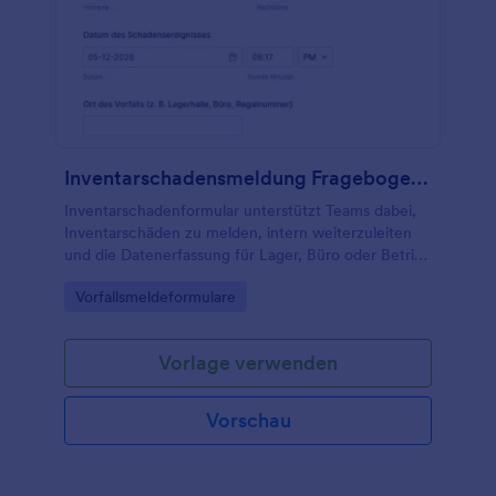
Inventarschadensmeldung Fragebogen 🎯
Inventarschadenformular unterstützt Teams dabei,
Inventarschäden zu melden, intern weiterzuleiten
und die Datenerfassung für Lager, Büro oder Betrieb
digital zu organisieren.
Go to Category:
Vorfallsmeldeformulare
Vorlage verwenden
Vorschau