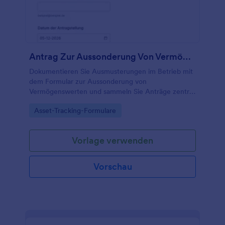
Antrag Zur Aussonderung Von Vermögenswerten Formular
Dokumentieren Sie Ausmusterungen im Betrieb mit
dem Formular zur Aussonderung von
Vermögenswerten und sammeln Sie Anträge zentral
für Verwaltung, Technik oder Lager, inklusive
Go to Category:
Asset-Tracking-Formulare
nachvollziehbarer Prüfung und Freigabe in Jotform.
Vorlage verwenden
Vorschau