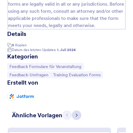
Hintergrund, die Farben, die Schriftarten und das
forms are legally valid in all or any jurisdictions. Before
Layout ändern, ohne dass Programmierkenntnisse
using any such form, consult an attorney and/or other
erforderlich sind. Sie können es entweder in Ihre
applicable professionals to make sure that the form
Website einbetten oder als eigenständiges Formular
meets your needs, legally and otherwise.
verwenden.
Details
0
Kopien
Datum des letzten Updates:
1. Juli 2026
Kategorien
Zur Kategorie:
Feedback Formulare für Veranstaltung
Zur Kategorie:
Zur Kategorie:
Feedback-Umfragen
Training Evaluation Forms
Erstellt von
PhotoSCHWEIZ Seminare Und Workshops
Jotform
Form for Workshops and Seminars for photoEVENT
Ähnliche Vorlagen
Zurück
Weiter
Go to Category:
Feedback Formulare für Veranstaltung