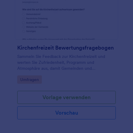
Kirchenfreizeit Bewertungsfragebogen
Sammeln Sie Feedback zur Kirchenfreizeit und
werten Sie Zufriedenheit, Programm und
Atmosphäre aus, damit Gemeinden und
Leitungsteams zukünftige Freizeiten gezielt
Go to Category:
Umfragen
verbessern können.
Vorlage verwenden
Vorschau