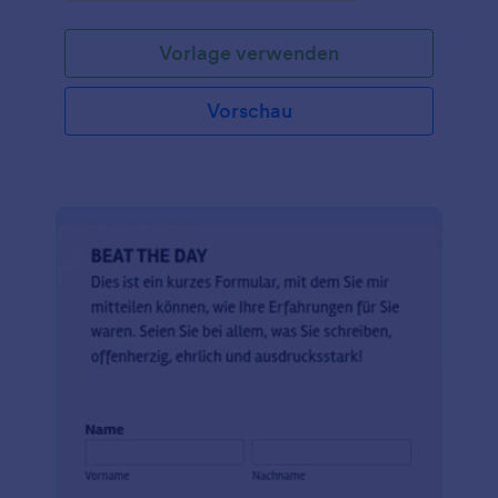
kostenlose Party Feedback Formular, um online
Feedback von Ihren Gästen zu sammeln! Passen Sie
Vorlage verwenden
das Formular einfach an Ihre Party an und betten
Sie es auf Ihrer Website ein oder teilen Sie es mit
einem Link - Sie können die Antworten sogar auf
Vorschau
Ihren Computer oder Ihr Tablet herunterladen, um
alle Informationen griffbereit zu haben. Sie können
auch das Design und die Schriftarten in unserem
kostenlosen Formulargenerator an Ihre Party
anpassen, und wenn Sie die Antworten in Ihren
anderen Konten nachverfolgen, in Ihren anderen
Konten speichern, Fotos einbinden oder das
Formular einfach nur so gestalten möchten, dass es
mehr wie Ihr eigenes aussieht, können Sie unseren
kostenlosen Formulargenerator verwenden, um dies
zu ermöglichen. Sie können sogar unsere
leistungsstarken Integrationen nutzen, um Ihre
Antworten mit anderen Geschäftsanwendungen für
Statistiken oder die Planung zu synchronisieren.
Nehmen Sie den Stress aus der Partyplanung, indem
Sie mit einem kostenlosen Party Feedback Formular
online Feedback sammeln.