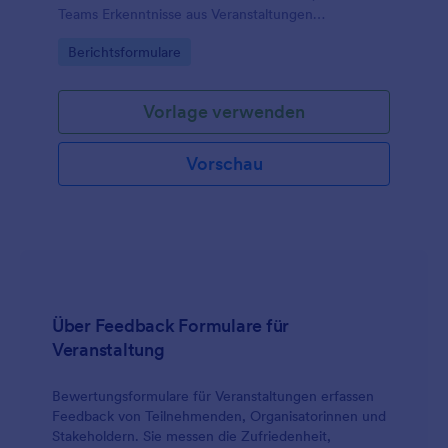
Teams Erkenntnisse aus Veranstaltungen
dokumentieren, intern teilen und für die weitere
Go to Category:
Berichtsformulare
Planung nutzbar machen können.
Vorlage verwenden
Vorschau
Über Feedback Formulare für
Veranstaltung
Bewertungsformulare für Veranstaltungen erfassen
Feedback von Teilnehmenden, Organisatorinnen und
Stakeholdern. Sie messen die Zufriedenheit,