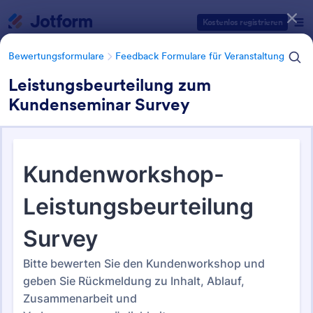
Dialog Start
Kostenlos registrieren
Bewertungsformulare
Feedback Formulare für Veranstaltung
Leistungsbeurteilung zum
Kundenseminar Survey
Formularvorlagen Kategorien
Bewertungsformulare
Feedback Formulare für Veranstaltung
Feedback Formulare für
Veranstaltung
15 Vorlagen