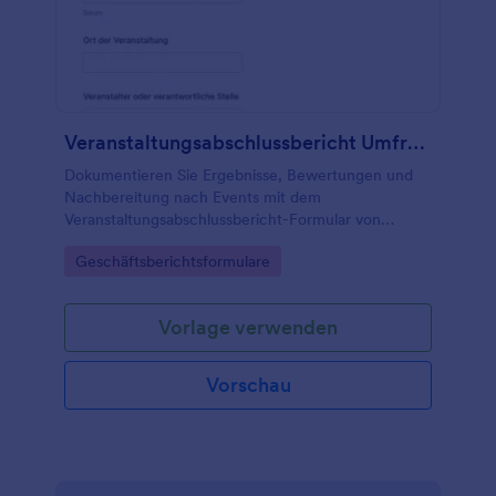
Veranstaltungsabschlussbericht Umfrage
Dokumentieren Sie Ergebnisse, Bewertungen und
Nachbereitung nach Events mit dem
Veranstaltungsabschlussbericht-Formular von
Jotform, ideal für Vereine, Schulen, Unternehmen
Go to Category:
Geschäftsberichtsformulare
und Veranstalter, die Erkenntnisse festhalten und
nächste Schritte planen möchten.
Vorlage verwenden
Vorschau