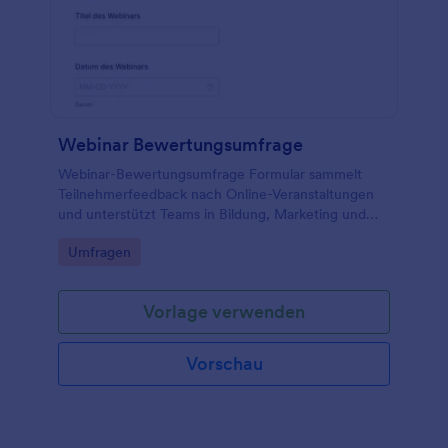
Webinar Bewertungsumfrage
Webinar-Bewertungsumfrage Formular sammelt
Teilnehmerfeedback nach Online-Veranstaltungen
und unterstützt Teams in Bildung, Marketing und
Veranstaltungsmanagement bei der Verbesserung
Go to Category:
Umfragen
von Inhalten, Vortrag und Technik mit Jotform.
Vorlage verwenden
Vorschau