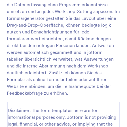
die Datenerfassung ohne Programmierkenntnisse
umsetzen und an jedes Workshop-Setting anpassen. Im
Event Feedback Formular
formulargenerator gestalten Sie das Layout über eine
Drag-and-Drop-Oberfläche, können bedingte logik
Mit dem Event-Feedback-Formular können Sie die
nutzen und Benachrichtigungen für jede
Gesamtzufriedenheit Ihrer Teilnehmer bewerten,
indem Sie sie fragen, wie unterhaltsam und
formularantwort einrichten, damit Rückmeldungen
inspirierend die Veranstaltung war. Fragen Sie sie
direkt bei den richtigen Personen landen. Antworten
Go to Category:
Feedback Formulare für Veranstaltung
nach ihrer Meinung über den Gesamtwert der
werden automatisch gesammelt und in jotform
Veranstaltung, erfahren Sie, welcher Teil der
tabellen übersichtlich verwaltet, was Auswertungen
Veranstaltung der beste war, fragen Sie, ob Ihre
Vorlage verwenden
und die interne Abstimmung nach dem Workshop
Teilnehmer ihren Freunden/Kollegen die Teilnahme
an der Veranstaltung empfehlen würden, bewerten
deutlich erleichtert. Zusätzlich können Sie das
Sie die Vortragenden. Mit dem Formular können Sie
Formular als online-formular teilen oder auf Ihrer
Vorschau
auch die Gesamtzufriedenheit Ihrer Teilnehmer mit
Website einbinden, um die Teilnahmequote bei der
dem Veranstaltungsort und den Dienstleistungen
Feedbackabfrage zu erhöhen.
ermitteln, nach Kommentaren und Vorschlägen
fragen und einen optionalen Bereich zur Erfassung
ihrer Kontaktinformationen für künftige
Disclaimer: The form templates here are for
Veranstaltungen einrichten. Die Vorlage ist
informational purposes only. Jotform is not providing
vollständig anpassbar. Sie können Felder per Drag &
Drop hinzufügen, entfernen oder ändern, den
legal, financial, or other advice, or implying that the