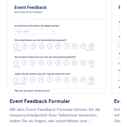
Vorlage verwenden
Vorschau
Event Feedback Formular
Evalu
Mit dem Event-Feedback-Formular können Sie die
Entwer
Gesamtzufriedenheit Ihrer Teilnehmer bewerten,
mit der
indem Sie sie fragen, wie unterhaltsam und
Genaui
inspirierend die Veranstaltung war. Fragen Sie sie