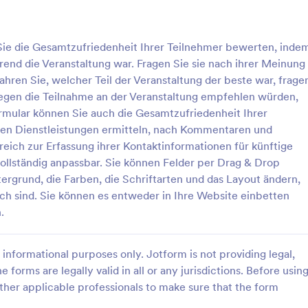
ihrer Kontaktinformationen für kü
Veranstaltungen einrichten. Die V
: Veranstaltungsfeedback Formular
: U
Vorschau
Vorschau
vollständig anpassbar. Sie können
e die Gesamtzufriedenheit Ihrer Teilnehmer bewerten, inde
per Drag & Drop hinzufügen, ent
erend die Veranstaltung war. Fragen Sie sie nach ihrer Meinung
oder ändern, den Hintergrund, di
die Schriftarten und das Layout 
hren Sie, welcher Teil der Veranstaltung der beste war, frage
ohne dass Programmierkenntniss
legen die Teilnahme an der Veranstaltung empfehlen würden,
erforderlich sind. Sie können es
rmular können Sie auch die Gesamtzufriedenheit Ihrer
in Ihre Website einbetten oder al
Veranstaltungsfeedback Formular
Umfrage Nach Der Präsen
den Dienstleistungen ermitteln, nach Kommentaren und
eigenständiges Formular verwen
anstaltungsfeedback-Formular
Eine Umfrage nach der Präsentati
eich zur Erfassung ihrer Kontaktinformationen für künftige
ie allgemeine Zufriedenheit
Fragebogen, der nach einer Präs
vollständig anpassbar. Sie können Felder per Drag & Drop
hmer bewerten, indem Sie sie
verwendet wird. Ganz gleich, ob 
ergrund, die Farben, die Schriftarten und das Layout ändern,
unterhaltsam und inspirierend
Professor oder Redner sind: Ver
ch sind. Sie können es entweder in Ihre Website einbetten
gory:
Go to Category:
ormulare für Veranstaltung
Feedback Formulare für Verans
ltung war. Fragen Sie sie nach
diese kostenlose Vorlage für ein
.
ng über den Gesamtwert der
nach einer Präsentation, um Fee
g, erfahren Sie, welcher Teil
Ihrem Publikum einzuholen! Pass
rlage verwenden
Vorlage verwende
ltung der beste war, fragen Sie,
einfach die Fragen an, betten Sie
informational purposes only. Jotform is not providing legal,
nehmer ihren
Formular auf Ihrer Website ein od
llegen die Teilnahme an der
Sie es mit einem Link und beginn
e forms are legally valid in all or any jurisdictions. Before usin
ng empfehlen würden,
sofort mit dem Sammeln von Ant
ther applicable professionals to make sure that the form
e die Referenten. Mit dem