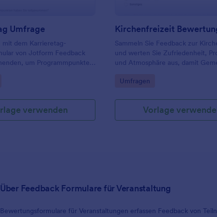
tag Umfrage
 mit dem Karrieretag-
Sammeln Sie Feedback zur Kirche
ular von Jotform Feedback
und werten Sie Zufriedenheit, 
hmenden, um Programmpunkte
und Atmosphäre aus, damit Gem
, die Eventplanung zu
und Leitungsteams zukünftige Fr
gory:
Go to Category:
Umfragen
und die Datenerfassung nach
gezielt verbessern können.
tag zentral zu organisieren.
rlage verwenden
Vorlage verwende
Über Feedback Formulare für Veranstaltung
Bewertungsformulare für Veranstaltungen erfassen Feedback von Teil