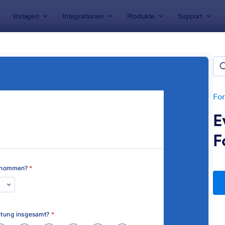
Vorlagen
Integrationen
Produkte
Support
rlagen
Bewertungsformulare
ack Formulare für Veranstalt
For
E
F
: Evaluationsbogen Vorlage
: E
Vorschau
Vorschau