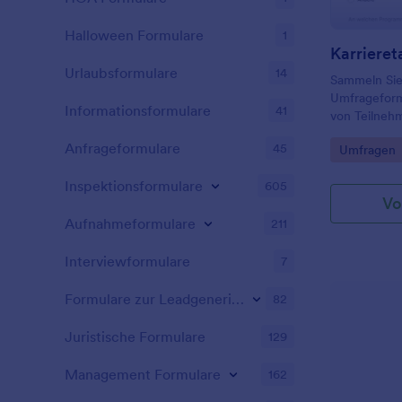
Halloween Formulare
1
Karriere
Urlaubsformulare
14
Sammeln Sie
Umfrageform
Informationsformulare
41
von Teilne
auszuwerten
Anfrageformulare
45
Go to Cate
Umfragen
verbessern 
dem Karriere
Inspektionsformulare
605
Vo
Aufnahmeformulare
211
Interviewformulare
7
Formulare zur Leadgenerierung
82
Juristische Formulare
129
Management Formulare
162