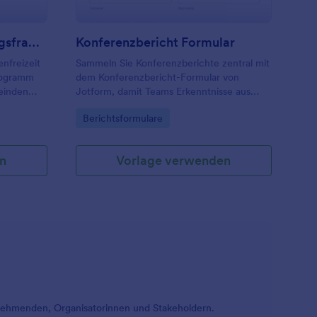
Kirchenfreizeit Bewertungsfragebogen
Konferenzbericht Formular
nfreizeit
Sammeln Sie Konferenzberichte zentral mit
Programm
dem Konferenzbericht-Formular von
einden
Jotform, damit Teams Erkenntnisse aus
eizeiten
Veranstaltungen dokumentieren, intern
Go to Category:
Berichtsformulare
teilen und für die weitere Planung nutzbar
machen können.
n
Vorlage verwenden
nehmenden, Organisatorinnen und Stakeholdern.