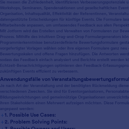
Sie messen die Zufriedenheit, identifizieren Verbesserungspotenziale
Workshops, Seminaren, Spendenaktionen und gesellschaftlichen Event
Organisation, Inhaltsqualität, Effektivität der Referentinnen, Veranstal
datengestützte Entscheidungen für künftige Events. Die Formulare lass
Mitarbeitende anpassen, um umfassendes Feedback aus allen Perspekt
Mit Jotform wird das Erstellen und Verwalten von Formularen zur Bew
Prozess. Mithilfe des intuitiven Drag-and-Drop Formulargenerators kö
Programmierkenntnisse benutzerdefinierte Bewertungsformulare gestal
vorgefertigter Vorlagen wählen oder ihre eigenen Formulare ganz neu 
Bewertungsskalen und offene Fragen hinzufügen. Die Antworten werden
sodass das Feedback einfach analysiert und Berichte erstellt werden k
Echtzeit-Benachrichtigungen optimieren den Feedback-Erfassungsproze
zukünftigen Events effizient zu verbessern.
Anwendungsfälle von Veranstaltungsbewertungsformu
Je nach Art der Veranstaltung und der benötigten Rückmeldung dien
verschiedenen Zwecken. Sie sind für Eventorganisatoren, Personalabt
Bildungseinrichtungen und gemeinnützige Organisationen unverzichtbar
ihren Stakeholdern einen Mehrwert aufzeigen möchten. Diese Formula
angepasst werden:
+
1. Possible Use Cases:
+
2. Problem Solving Points:
+
3. Possible Owners and Users: