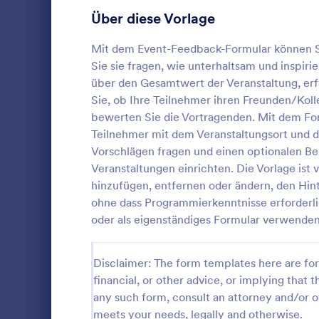
Anmeldeformulare
85
Über diese Vorlage
Abstimmung
35
Mit dem Event-Feedback-Formular können Si
Sie sie fragen, wie unterhaltsam und inspiri
Abstract-Formulare
11
über den Gesamtwert der Veranstaltung, erfa
Sie, ob Ihre Teilnehmer ihren Freunden/Kol
Genehmigungsformulare
91
bewerten Sie die Vortragenden. Mit dem Fo
Teilnehmer mit dem Veranstaltungsort und 
Bewertungsformulare
74
Mit dem Ver
Vorschlägen fragen und einen optionalen Ber
können Sie d
Anwesenheitsformulare
11
Veranstaltungen einrichten. Die Vorlage ist 
Ihrer Teilne
hinzufügen, entfernen oder ändern, den Hint
fragen, wie 
Audit Formulare
63
ohne dass Programmierkenntnisse erforderli
Go to Cate
Feedback F
die Veransta
oder als eigenständiges Formular verwenden
ihrer Meinu
Autorisierungsformulare
79
Veranstaltun
Vo
der Veransta
Award-Formulare
16
Disclaimer: The form templates here are for 
ob Ihre Teil
Freunden/Ko
financial, or other advice, or implying that th
Black Friday Formulare
32
Veranstaltu
any such form, consult an attorney and/or o
bewerten Si
Formulare für Berechnungen
meets your needs, legally and otherwise.
17