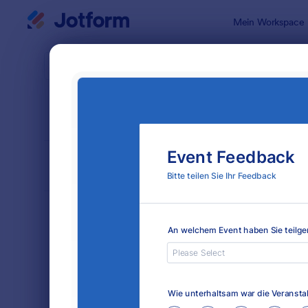
Dialog Start
Mein Workspace
Formularvo
Feedb
SORTIEREN NACH
Beliebt
15 Vorlagen
FORMULARLAYOUT
Klassisch
KATEGORIEN
Bestellformulare
718
Anmeldeformulare
676