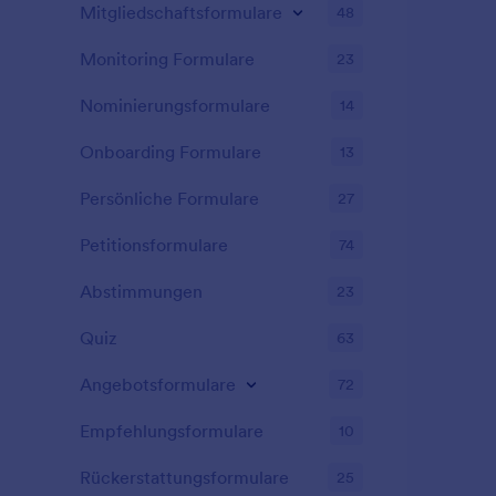
Mitgliedschaftsformulare
48
Monitoring Formulare
23
Nominierungsformulare
14
Onboarding Formulare
13
Persönliche Formulare
27
Petitionsformulare
74
Abstimmungen
23
Quiz
63
Angebotsformulare
72
Empfehlungsformulare
10
Rückerstattungsformulare
25