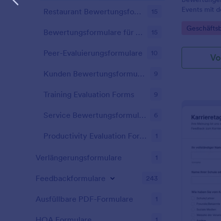
oder die Pla
Events mit 
Nehmen Sie 
Restaurant Bewertungsformulare
15
Veranstaltun
Partyplanung
Go to Cate
Geschäftsb
von Jotform,
kostenlosen
Bewertungsformulare für Lehrkräfte
15
Unternehmen
online Feed
Erkenntnisse
Peer-Evaluierungsformulare
10
Vo
Schritte pl
Kunden Bewertungsformulare
9
Training Evaluation Forms
9
Service Bewertungsformulare
6
Productivity Evaluation Forms
1
Verlängerungsformulare
1
Feedbackformulare
243
Ausfüllbare PDF-Formulare
1
HOA Formulare
1