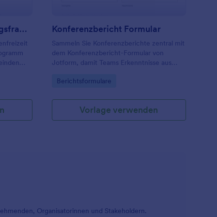
Kirchenfreizeit Bewertungsfragebogen
Konferenzbericht Formular
nfreizeit
Sammeln Sie Konferenzberichte zentral mit
Programm
dem Konferenzbericht-Formular von
einden
Jotform, damit Teams Erkenntnisse aus
eizeiten
Veranstaltungen dokumentieren, intern
Go to Category:
Berichtsformulare
teilen und für die weitere Planung nutzbar
machen können.
n
Vorlage verwenden
nehmenden, Organisatorinnen und Stakeholdern.