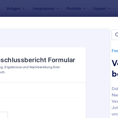
Vorlagen
Integrationen
Produkte
Support
rlagen
Bewertungsformulare
Feedback Formulare für Vera
ack Formulare für Veranstalt
Fee
V
b
Dok
Nac
: Evaluationsbogen Vorlage
: E
Vorschau
Vorschau
Ver
Jot
und