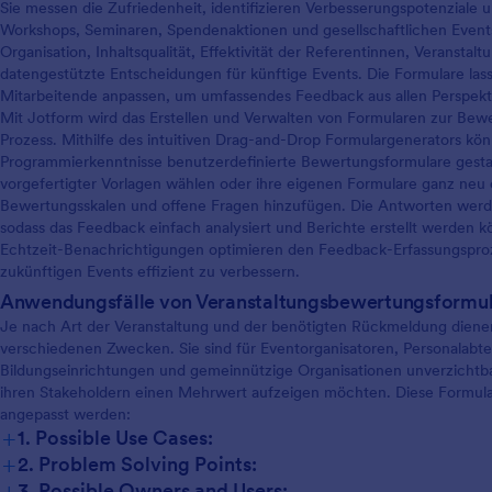
Sie messen die Zufriedenheit, identifizieren Verbesserungspotenziale
Workshops, Seminaren, Spendenaktionen und gesellschaftlichen Event
Organisation, Inhaltsqualität, Effektivität der Referentinnen, Veranstal
datengestützte Entscheidungen für künftige Events. Die Formulare lass
Mitarbeitende anpassen, um umfassendes Feedback aus allen Perspekt
Mit Jotform wird das Erstellen und Verwalten von Formularen zur Bew
Prozess. Mithilfe des intuitiven Drag-and-Drop Formulargenerators kö
Programmierkenntnisse benutzerdefinierte Bewertungsformulare gestal
vorgefertigter Vorlagen wählen oder ihre eigenen Formulare ganz neu 
Bewertungsskalen und offene Fragen hinzufügen. Die Antworten werden
sodass das Feedback einfach analysiert und Berichte erstellt werden k
Echtzeit-Benachrichtigungen optimieren den Feedback-Erfassungsproze
zukünftigen Events effizient zu verbessern.
Anwendungsfälle von Veranstaltungsbewertungsformu
Je nach Art der Veranstaltung und der benötigten Rückmeldung dien
verschiedenen Zwecken. Sie sind für Eventorganisatoren, Personalabt
Bildungseinrichtungen und gemeinnützige Organisationen unverzichtbar
ihren Stakeholdern einen Mehrwert aufzeigen möchten. Diese Formula
angepasst werden:
+
1. Possible Use Cases:
+
2. Problem Solving Points:
+
3. Possible Owners and Users: