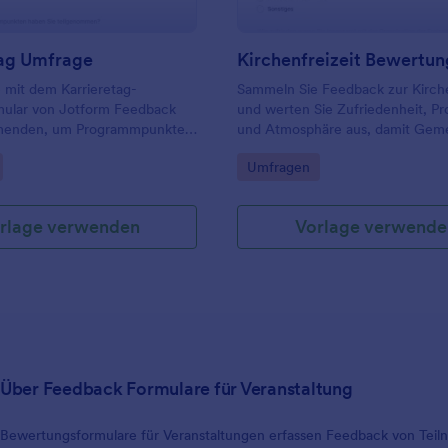
tag Umfrage
 mit dem Karrieretag-
Sammeln Sie Feedback zur Kirche
ular von Jotform Feedback
und werten Sie Zufriedenheit, 
hmenden, um Programmpunkte
und Atmosphäre aus, damit Gem
, die Eventplanung zu
und Leitungsteams zukünftige Fr
gory:
Go to Category:
Umfragen
und die Datenerfassung nach
gezielt verbessern können.
tag zentral zu organisieren.
rlage verwenden
Vorlage verwende
Über Feedback Formulare für Veranstaltung
Bewertungsformulare für Veranstaltungen erfassen Feedback von Teil