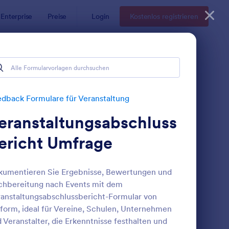
Enterprise
Preise
Login
Kostenlos registrieren
nstaltung
ung
dback Formulare für Veranstaltung
eranstaltungsabschluss
ericht Umfrage
umentieren Sie Ergebnisse, Bewertungen und
hbereitung nach Events mit dem
vent Feedback Formular
: PhotoSCHWEIZ Sem
Vorschau
anstaltungsabschlussbericht-Formular von
form, ideal für Vereine, Schulen, Unternehmen
 Veranstalter, die Erkenntnisse festhalten und