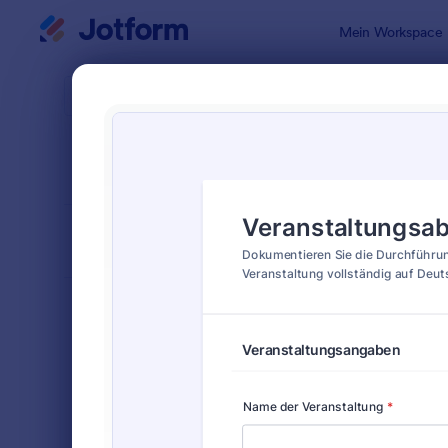
Dialog Start
Mein Workspace
Formularvo
Feedb
SORTIEREN NACH
Beliebt
15 Vorlagen
FORMULARLAYOUT
Klassisch
KATEGORIEN
Bestellformulare
719
Anmeldeformulare
676