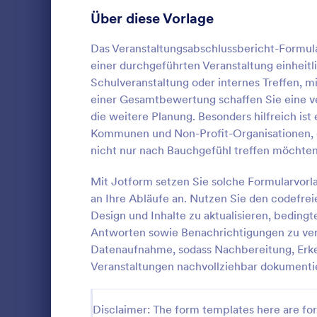
Anmeldeformulare
85
Über diese Vorlage
Abstimmung
35
Das Veranstaltungsabschlussbericht-Formula
einer durchgeführten Veranstaltung einheitl
Abstract-Formulare
11
Schulveranstaltung oder internes Treffen, 
einer Gesamtbewertung schaffen Sie eine v
Genehmigungsformulare
91
die weitere Planung. Besonders hilfreich is
Kommunen und Non-Profit-Organisationen, 
Bewertungsformulare
74
Mit dem Ver
nicht nur nach Bauchgefühl treffen möchten
können Sie d
Anwesenheitsformulare
11
Ihrer Teilne
Mit Jotform setzen Sie solche Formularvor
fragen, wie 
Audit Formulare
63
an Ihre Abläufe an. Nutzen Sie den codefr
Go to Cate
Feedback F
die Veransta
Design und Inhalte zu aktualisieren, bedin
ihrer Meinu
Autorisierungsformulare
79
Antworten sowie Benachrichtigungen zu vers
Veranstaltun
Vo
der Veransta
Datenaufnahme, sodass Nachbereitung, Erke
Award-Formulare
16
ob Ihre Teil
Veranstaltungen nachvollziehbar dokumentie
Freunden/Ko
Black Friday Formulare
32
Veranstaltu
bewerten Si
Disclaimer: The form templates here are for 
Formulare für Berechnungen
17