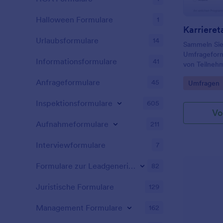
Halloween Formulare
1
Karriere
Urlaubsformulare
14
Sammeln Sie
Umfrageform
Informationsformulare
41
von Teilne
auszuwerten
Anfrageformulare
45
Go to Cate
Umfragen
verbessern 
dem Karriere
Inspektionsformulare
605
Vo
Aufnahmeformulare
211
Interviewformulare
7
Formulare zur Leadgenerierung
82
Juristische Formulare
129
Management Formulare
162