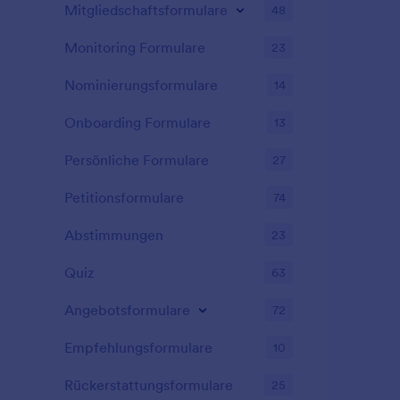
Mitgliedschaftsformulare
48
Monitoring Formulare
23
Nominierungsformulare
14
Onboarding Formulare
13
Persönliche Formulare
27
Petitionsformulare
74
Abstimmungen
23
Quiz
63
Angebotsformulare
72
Empfehlungsformulare
10
Rückerstattungsformulare
25