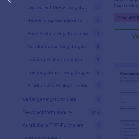
oder die Pla
für k
Events mit 
Nehmen Sie 
Restaurant Bewertungsformulare
15
einric
Veranstaltun
Partyplanung
anpas
Go to Cate
Geschäftsb
von Jotform,
kostenlosen
Bewertungsformulare für Lehrkräfte
15
& Dro
Unternehmen
online Feed
änder
Erkenntnisse
Peer-Evaluierungsformulare
10
die S
Vo
Schritte pl
änder
Kundenbewertungsbögen
9
Progr
sind.
Training Evaluation Forms
9
Websi
eigen
Leistungsbewertungsbögen
6
Productivity Evaluation Forms
1
Verlängerungsformulare
1
Feedbackformulare
243
Ausfüllbare PDF-Formulare
1
HOA Formulare
1