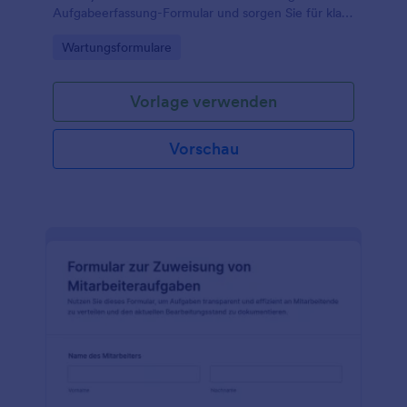
Aufgabeerfassung-Formular und sorgen Sie für klare
Zuständigkeiten, Priorisierung und zuverlässige
Go to Category:
Wartungsformulare
Datenerfassung in Teams und Abteilungen.
Vorlage verwenden
Vorschau