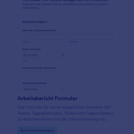
Arbeitsbericht Formular
Das Formular für heute ausgeführte Arbeiten hilft
Teams, Tagesleistungen, Status und Folgeaufgaben
zu dokumentieren und die Datenerfassung mit
Jotform für interne Abläufe und Projektarbeit zu
Go to Category:
Berichtsformulare
vereinfachen.