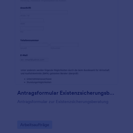
Antragsformular Existenzsicherungsberatung
Antragsformular zur Existenzsicherungsberatung
Go to Category:
Arbeitsaufträge