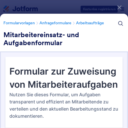
Dialog Start
Kostenlos registrieren
Formularvorlagen
Anfrageformulare
Arbeitsaufträge
Mitarbeitereinsatz- und
Aufgabenformular
Formularvorlagen Kategorien
Formularvorlagen
Anfrageformulare
Arbeitsaufträge
Arbeitsaufträge
38 Vorlagen