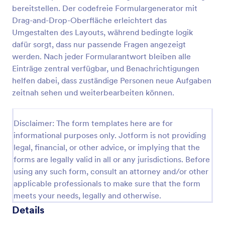
bereitstellen. Der codefreie Formulargenerator mit
Abnahmeformular PC
Drag-and-Drop-Oberfläche erleichtert das
Abnahme-Formular für einem PC
Umgestalten des Layouts, während bedingte logik
dafür sorgt, dass nur passende Fragen angezeigt
werden. Nach jeder Formularantwort bleiben alle
Einträge zentral verfügbar, und Benachrichtigungen
Go to Category:
Arbeitsaufträge
helfen dabei, dass zuständige Personen neue Aufgaben
zeitnah sehen und weiterbearbeiten können.
Vorlage verwenden
Disclaimer: The form templates here are for
Vorschau
informational purposes only. Jotform is not providing
legal, financial, or other advice, or implying that the
forms are legally valid in all or any jurisdictions. Before
using any such form, consult an attorney and/or other
applicable professionals to make sure that the form
meets your needs, legally and otherwise.
Details