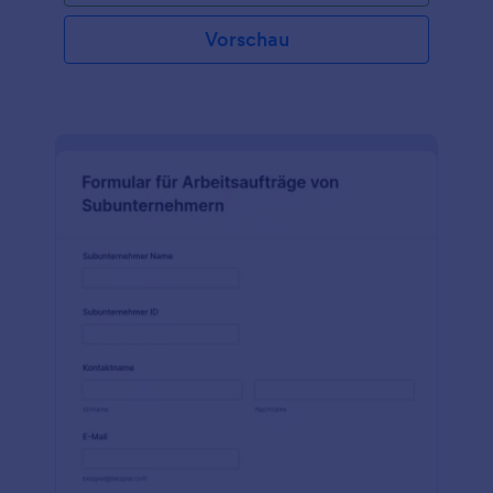
Unternehmen, die ihre Wartungsarbeiten selbst
durchführen oder Subunternehmer damit
Vorschau
beauftragen. Verfolgen Sie den Status Ihrer
Wartungsaufträge mit Jotform Berichte und
Jotform Tabellen. Wählen Sie einfach die Felder aus,
die Sie verfolgen möchten, wählen Sie Ihre
bevorzugte Datumsoption und laden Sie die PDFs
automatisch herunter. Sie können auch alle Ihre
PDFs herunterladen und speichern oder sie
automatisch auf Dropbox, Box, Google Drive oder
über 100 andere Plattformen hochladen.