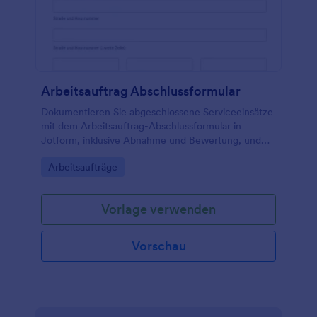
Arbeitsauftrag Abschlussformular
Dokumentieren Sie abgeschlossene Serviceeinsätze
mit dem Arbeitsauftrag-Abschlussformular in
Jotform, inklusive Abnahme und Bewertung, und
nutzen Sie es für Handwerk, Wartungsteams und
Go to Category:
Arbeitsaufträge
Außendienst zur schnellen Datensammlung.
Vorlage verwenden
Vorschau