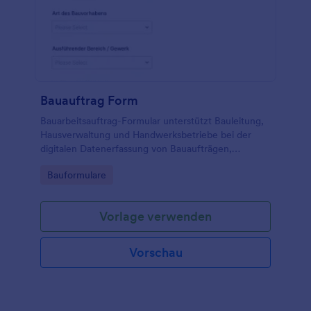
Bauauftrag Form
Bauarbeitsauftrag-Formular unterstützt Bauleitung,
Hausverwaltung und Handwerksbetriebe bei der
digitalen Datenerfassung von Bauaufträgen,
Terminwünschen und Abschlussbestätigungen,
Go to Category:
Bauformulare
damit Aufträge klar dokumentiert und zuverlässig
koordiniert werden können.
Vorlage verwenden
Vorschau