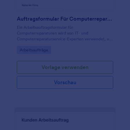
Auftragsformular Für Computerreparaturen
Ein Arbeitsauftragsformular für
Computerreparaturen wird von IT- und
Computerreparaturservice-Experten verwendet, um
Arbeitsauftragsanfragen für Computerreparaturen
Go to Category:
Arbeitsaufträge
nahtlos online anzunehmen.
Vorlage verwenden
Vorschau