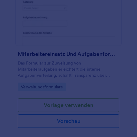
Mitarbeitereinsatz Und Aufgabenformular
Das Formular zur Zuweisung von
Mitarbeiteraufgaben erleichtert die interne
Aufgabenverteilung, schafft Transparenz über
Zuständigkeiten und Bearbeitungsstand und
Go to Category:
Verwaltungsformulare
unterstützt Teams bei der digitalen Datenerfassung
mit Jotform.
Vorlage verwenden
Vorschau