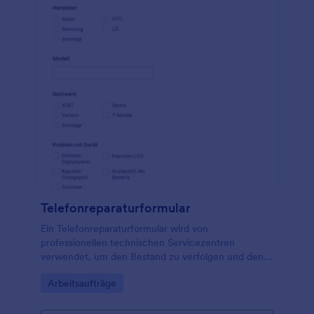
Telefonreparaturformular
Ein Telefonreparaturformular wird von
professionellen technischen Servicezentren
verwendet, um den Bestand zu verfolgen und den
Kundendienst zu überwachen. Es ist für die
Go to Category:
Arbeitsaufträge
technischen Servicezentren unerlässlich, um
Kundenprobleme zu verwalten. Diese kostenlose
Vorlage für ein Telefonreparaturformular ist mit allen