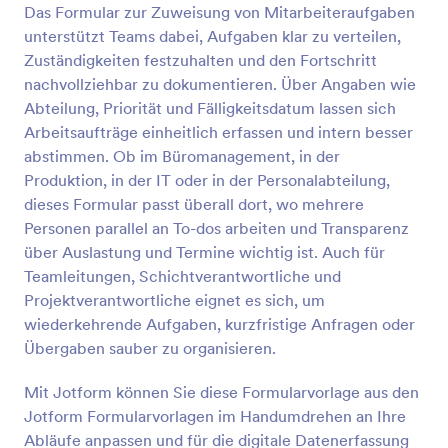
Wartungsprozess zu optimieren! Mit unserem
Das Formular zur Zuweisung von Mitarbeiteraufgaben
Vorschau
kostenlosen Formular für Reparaturaufträge können
unterstützt Teams dabei, Aufgaben klar zu verteilen,
Sie Arbeitsaufträge mit nur wenigen Klicks erstellen.
Zuständigkeiten festzuhalten und den Fortschritt
Geben Sie einfach die benötigten Informationen
nachvollziehbar zu dokumentieren. Über Angaben wie
ein, wählen Sie den gewünschten Dateityp und
Abteilung, Priorität und Fälligkeitsdatum lassen sich
senden Sie das Formular an Ihren Bürodrucker! Mit
unserer unglaublich leistungsstarken
Arbeitsaufträge einheitlich erfassen und intern besser
Formulargenerator App können Sie auch die
abstimmen. Ob im Büromanagement, in der
Formularvorlage bearbeiten, Felder hinzufügen oder
Produktion, in der IT oder in der Personalabteilung,
das Hintergrundbild ändern, um es an Ihr Branding
dieses Formular passt überall dort, wo mehrere
anzupassen. Wir verfügen außerdem über mehr als
Personen parallel an To-dos arbeiten und Transparenz
100 Integrationen, um Ihr Formular mit Ihren
anderen Konten zu verbinden, darunter Google
über Auslastung und Termine wichtig ist. Auch für
Drive, Dropbox, Google Sheets und Box. Mit einem
Teamleitungen, Schichtverantwortliche und
kostenlosen Formular für Wartungsreparaturen
Projektverantwortliche eignet es sich, um
können Sie sicher sein, dass Ihre Arbeitsaufträge
wiederkehrende Aufgaben, kurzfristige Anfragen oder
ordnungsgemäß bearbeitet werden.
Übergaben sauber zu organisieren.
Mit Jotform können Sie diese Formularvorlage aus den
Jotform Formularvorlagen im Handumdrehen an Ihre
Abläufe anpassen und für die digitale Datenerfassung