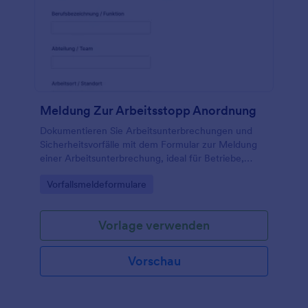
Meldung Zur Arbeitsstopp Anordnung
Dokumentieren Sie Arbeitsunterbrechungen und
Sicherheitsvorfälle mit dem Formular zur Meldung
einer Arbeitsunterbrechung, ideal für Betriebe,
Baustellen und Einsatzteams, um Datenerfassung
Go to Category:
Vorfallsmeldeformulare
und Formularantworten zentral zu verwalten.
Vorlage verwenden
Vorschau