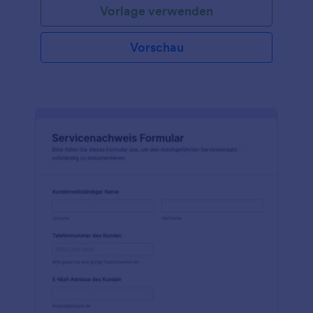
Vorlage verwenden
notwendigen Feldern ausgestattet, um Ihren
Bestand zu erfassen, Serviceleistungen zu erbringen
und sogar Erinnerungen an Ihre Kunden zu senden,
Vorschau
um Termine zu vereinbaren. Passen Sie das Formular
einfach an, fügen Sie Ihr Logo hinzu, ändern Sie die
Farben, und schon können Sie dieses Formular für
Ihr technisches Servicecenter verwenden. Mit Hilfe
des in Jotform verfügbaren Formulargenerators
können Sie Felder hinzufügen oder entfernen,
Farben ändern oder Widgets hinzufügen, um
relevante Informationen zu erfassen und das
Aussehen Ihres Telefonreparaturformulars zu
verbessern. Wenn Sie die Jotform Mobile App
verwenden, können Sie die Eingaben auf jedem
Gerät anzeigen! Selbst wenn Ihre Techniker
unterwegs sind, können Sie den Fortschritt von
Kundenanfragen problemlos verfolgen. Sie können
auch den Verlauf jeder eingereichten
Formularantwort nachverfolgen, so dass Sie Ihre
technischen Servicevorgänge besser analysieren
können. Sie können die Antworten auf Formulare
sogar automatisch in PDF-Dateien umwandeln, die