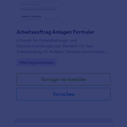
Arbeitsauftrag Anlagen Formular
Erfassen Sie Instandhaltungs- und
Reparaturmeldungen pro Standort mit dem
Arbeitsauftrag für Anlagen Formular und bündeln
Sie die Datenaufnahme in Jotform, damit Facility-
Go to Category:
Wartungsformulare
Management und Verwaltung Arbeitsaufträge
schneller priorisieren und nachverfolgen können.
Vorlage verwenden
Vorschau