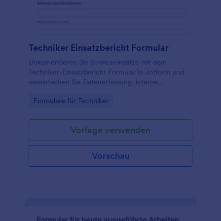
Techniker Einsatzbericht Formular
Dokumentieren Sie Serviceeinsätze mit dem
Techniker-Einsatzbericht Formular in Jotform und
vereinfachen Sie Datenerfassung, interne
Nachverfolgung und Abrechnung für Außendienst,
Go to Category:
Formulare für Techniker
Handwerk und Kundendienstteams.
Vorlage verwenden
Vorschau