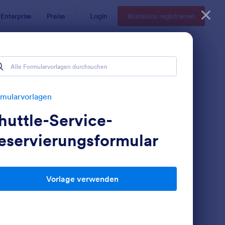
Enterprise
Preise
Login
Kostenlos registrieren
mularvorlagen
huttle-Service-
eservierungsformular
Vorlage verwenden
ugreservierungsformular
: Ticket Reservierung
Vorschau