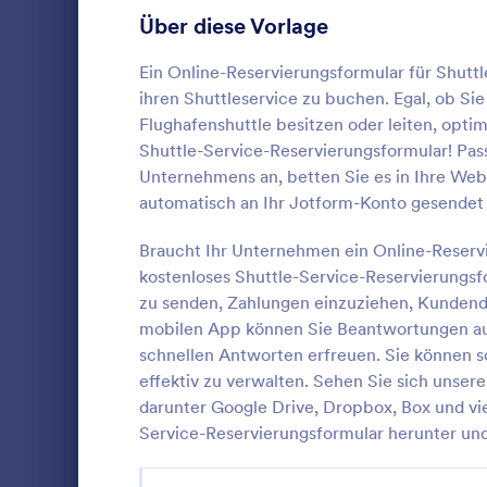
Anmeldeformulare
Über diese Vorlage
85
Abstimmung
35
Ein Online-Reservierungsformular für Shut
ihren Shuttleservice zu buchen. Egal, ob Si
Abstract-Formulare
11
Flughafenshuttle besitzen oder leiten, opt
Shuttle-Service-Reservierungsformular! Pass
Genehmigungsformulare
91
Unternehmens an, betten Sie es in Ihre We
Party Pak
automatisch an Ihr Jotform-Konto gesendet
Bewertungsformulare
74
Reservation
request for 
Braucht Ihr Unternehmen ein Online-Reservie
Anwesenheitsformulare
11
kostenloses Shuttle-Service-Reservierungs
Audit Formulare
63
zu senden, Zahlungen einzuziehen, Kundenda
Go to Cate
Buchungsf
mobilen App können Sie Beantwortungen auf
Autorisierungsformulare
79
schnellen Antworten erfreuen. Sie können s
Vo
effektiv zu verwalten. Sehen Sie sich unser
Award-Formulare
16
darunter Google Drive, Dropbox, Box und vie
Service-Reservierungsformular herunter und
Black Friday Formulare
32
Formulare für Berechnungen
17