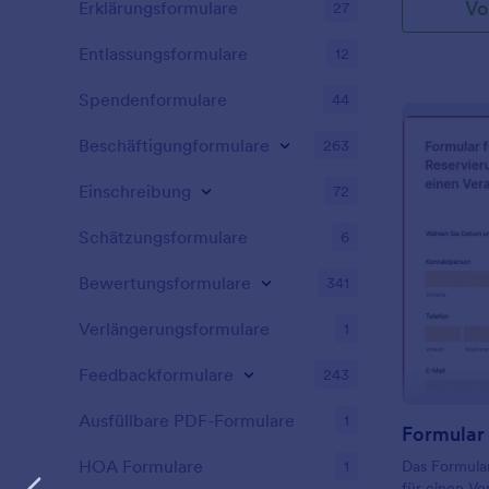
Vo
Erklärungsformulare
27
Ankunftszei
Tisch frei wi
Entlassungsformulare
12
entsprechend
Person auf d
Mail-Adresse
Spendenformulare
44
Anmeldung a
Warteliste i
Beschäftigungformulare
263
für Restaura
Kundenservi
Einschreibung
72
den Kunden 
bieten, bena
Schätzungsformulare
6
ein Tisch fr
die Felder u
Bewertungsformulare
341
anpassen, so
Vorlage aktua
Verlängerungsformulare
1
vollständig 
benutzerfreu
Feedbackformulare
243
der das Änd
Entfernen vo
Ausfüllbare PDF-Formulare
1
Drop-Funkti
Farben, Schr
HOA Formulare
1
Das Formular
Programmier
für einen Ver