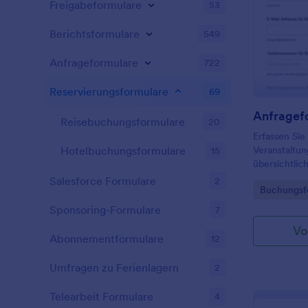
anpassen? M
Freigabeformulare
53
Formulargen
Sekundenschn
Berichtsformulare
549
Ihr eigenes 
Formularfel
Anfrageformulare
722
aktualisiere
sind, Ihre Re
Reservierungsformulare
69
unterzeichne
vorgesorgt. 
Reisebuchungsformulare
20
Reparaturan
Erfassen Sie
benachrichti
Veranstaltu
Hotelbuchungsformulare
15
zugewiesen w
übersichtlic
Benutzerober
Gemeinden u
Reparaturen,
Salesforce Formulare
2
Go to Cate
Buchungsf
prüfen und 
dem kostenl
koordiniere
Reparaturau
Sponsoring-Formulare
7
Vo
Abonnementformulare
12
Umfragen zu Ferienlagern
2
Telearbeit Formulare
4