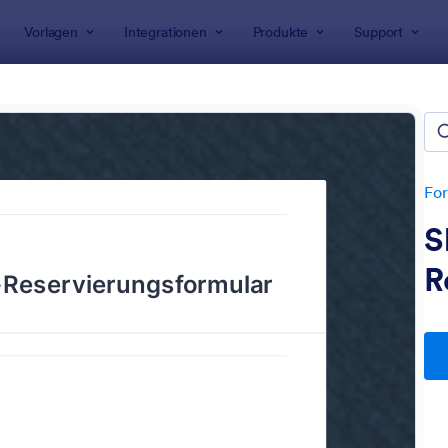
Vorlagen
Integrationen
Produkte
Support
rlagen
rvierungsformulare
n
For
S
R
: Reservierungsformular
: Fl
Vorschau
Vorschau