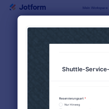
Dialog Start
Mein Workspace
Formularvo
Rese
SORTIEREN NACH
Beliebt
34 Vorlage
FORMULARLAYOUT
Klassisch
KATEGORIEN
Bestellformulare
718
Anmeldeformulare
675