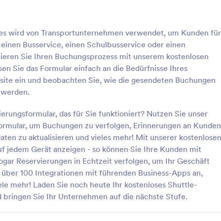
: Party Paket Bestellen
: G
Vorschau
Vorschau
tles wird von Transportunternehmen verwendet, um Kunden für
e einen Busservice, einen Schulbusservice oder einen
imieren Sie Ihren Buchungsprozess mit unserem kostenlosen
en Sie das Formular einfach an die Bedürfnisse Ihres
bsite ein und beobachten Sie, wie die gesendeten Buchungen
et Bestellen
 werden.
 form where user can book and
Ein Reservierungsformular für
party package extras
Geburtstagsfeiern wird von
rungsformular, das für Sie funktioniert? Nutzen Sie unser
Partyveranstaltern verwendet, u
formular, um Buchungen zu verfolgen, Erinnerungen an Kunden
Veranstaltungsdetails für Geburts
ten zu aktualisieren und vieles mehr! Mit unserer kostenlose
gory:
Go to Category:
ormulare
Reservierungsformulare
zu erfassen. Benötigen Sie eine
 jedem Gerät anzeigen - so können Sie Ihre Kunden mit
Möglichkeit, die Reservierungen 
ogar Reservierungen in Echtzeit verfolgen, um Ihr Geschäft
Lokal zu steigern? Passen Sie ein
rlage verwenden
Vorlage verwende
dieses kostenlose Reservierungsf
e über 100 Integrationen mit führenden Business-Apps an,
für Geburtstagsfeiern an und bin
le mehr! Laden Sie noch heute Ihr kostenloses Shuttle-
in Ihre Website ein, um Reservie
 bringen Sie Ihr Unternehmen auf die nächste Stufe.
online zu sammeln! Sammeln Sie
Kontaktdaten, Partyinformationen