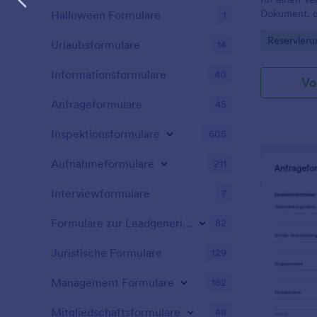
Sie dieses F
Dokument, d
Halloween Formulare
1
Website ein
verwendet w
weiter. Und 
Go to Cate
Reservieru
Veranstaltun
Programmier
Urlaubsformulare
14
Veranstaltun
möchte. Die
Informationsformulare
40
Vo
um Anfragen
so dass der 
Anfrageformulare
45
muss, um ei
Um auch mob
Inspektionsformulare
605
kann dieses
Gerät mit e
Aufnahmeformulare
211
ausgefüllt w
Reservierung
Interviewformulare
7
Veranstaltun
denen nach 
Formulare zur Leadgenerierung
82
Unternehmen
Veranstaltu
Juristische Formulare
129
wichtigen De
gefragt wird
Management Formulare
162
Sie gefragt,
benötigen, z
Besprechung
Mitgliedschaftsformulare
48