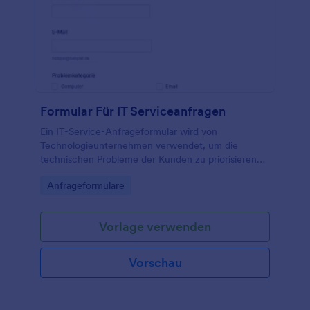
Überstundenanträge an einem Ort zu speichern.
Schicken Sie Ihren Überstundenantrag an Ihren
Chef, lassen Sie sich die Überstunden genehmigen
und gehen Sie wieder an die Arbeit!
Formular Für IT Serviceanfragen
Ein IT-Service-Anfrageformular wird von
Technologieunternehmen verwendet, um die
technischen Probleme der Kunden zu priorisieren
und zu lösen.
Go to Category:
Anfrageformulare
Vorlage verwenden
Vorschau