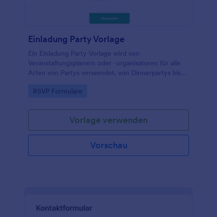
Einladung Party Vorlage
Ein Einladung Party Vorlage wird von
Veranstaltungsplanern oder -organisatoren für alle
Arten von Partys verwendet, von Dinnerpartys bis
zu Poolpartys, von Babypartys bis zu
Go to Category:
RSVP Formulare
Einweihungspartys und mehr.
Vorlage verwenden
Vorschau