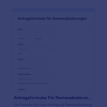
können. Möchten Sie das Aussehen dieser
Formularvorlage anpassen? Fügen Sie per Drag &
Drop Ihr persönliches Logo hinzu, ändern Sie das
Layout, wählen Sie eine neue Schriftart und vieles
mehr - ganz ohne Programmierkenntnisse! Wenn
Sie andere Konten wie Google Drive, Airtable,
Hubspot oder Salesforce (auch auf Salesforce
AppExchange verfügbar) verwenden, können Sie
mit unseren kostenlosen Formularintegrationen
Übermittlungen automatisch mit diesen Konten
synchronisieren. Sparen Sie Zeit und arbeiten Sie
effizienter mit einem Online-Formular für
Arbeitsaufträge von Subunternehmern.
Antragsformular Für Namensänderungen
Ein Formular für einen Antrag auf Namensänderung