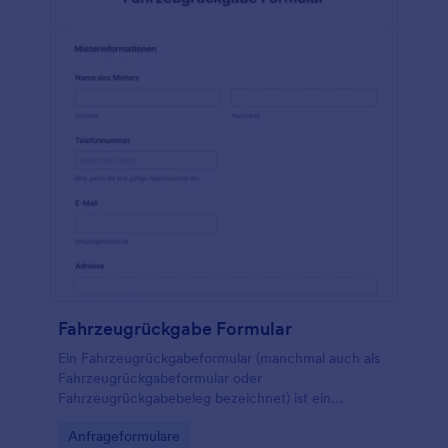
Fahrzeugrückgabe Formular
Ein Fahrzeugrückgabeformular (manchmal auch als
Fahrzeugrückgabeformular oder
Fahrzeugrückgabebeleg bezeichnet) ist ein
Dokument, das ein Autohaus, eine Autovermietung
Go to Category:
Anfrageformulare
oder ein anderes autobezogenes Unternehmen bei