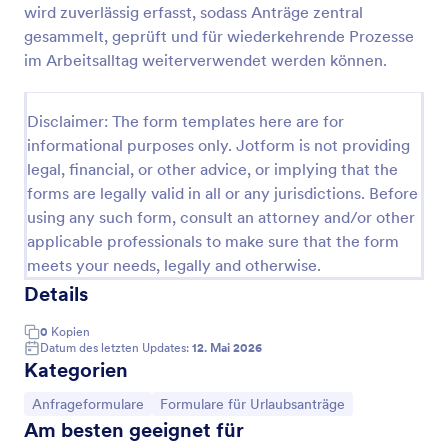
wird zuverlässig erfasst, sodass Anträge zentral
Vorlage: Anfrage Zur Autovermietung
gesammelt, geprüft und für wiederkehrende Prozesse
im Arbeitsalltag weiterverwendet werden können.
Bei dieser Vorlage: Anfrage zur Autovermietungen
handelt es sich um ein Musterformular, das
Mietdaten wie Abholort, Abholdatum, Fahrzeugtyp,
Disclaimer: The form templates here are for
zusätzliche Anfragen und persönliche Informationen
Go to Category:
Mieterselbstauskünfte
wie Name, E-Mail, Telefonnummer, Geburtsdatum
informational purposes only. Jotform is not providing
erfasst. Mit vielen weiteren anpassbaren Feldern
legal, financial, or other advice, or implying that the
und Widgets können Sie Ihr eigenes Formular
forms are legally valid in all or any jurisdictions. Before
Vorlage verwenden
erstellen, Ihr Logo, Schriftarten und Farben
using any such form, consult an attorney and/or other
hinzufügen und es entweder in Ihre Website
applicable professionals to make sure that the form
einbetten oder als eigenständiges Formular
Vorschau
verwenden.
meets your needs, legally and otherwise.
Details
0
Kopien
Datum des letzten Updates:
12. Mai 2026
Kategorien
Zur Kategorie:
Zur Kategorie:
Anfrageformulare
Formulare für Urlaubsanträge
Am besten geeignet für