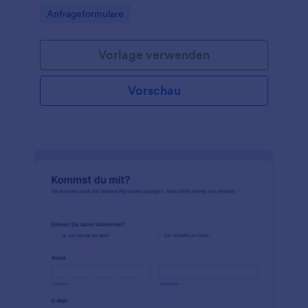
Go to Category:
Anfrageformulare
Vorlage verwenden
Vorschau