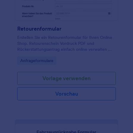
Retourenformular
Erstellen Sie ein Retourenformular für Ihren Online
Shop. Retourenschein Vordruck PDF und
Rückerstattungsantrag einfach online verwalten —
effizient und sicher mit Jotform.
Go to Category:
Anfrageformulare
Vorlage verwenden
Vorschau