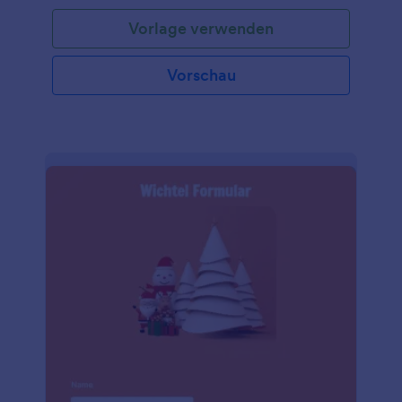
die Kinder mit Geschenken überrascht und Spaß
Vorlage verwenden
hat. Dieses Anmeldeformular für den Besuch des
Weihnachtsmanns enthält Formularfelder, in denen
die Eltern oder Erziehungsberechtigten nach
Vorschau
Informationen wie Name, E-Mail, Telefonnummer
und Adresse des Besuchsortes gefragt werden.
Diese Formularvorlage verwendet das
Eingabetabellen-Tool, um Informationen über das
Kind/die Kinder zu sammeln, wobei nach dem
Namen, dem Alter, dem Geschlecht und dem
Geburtsdatum gefragt wird. In dieser
Formularvorlage wird auch gefragt, ob das Kind ein
Foto mit dem Weihnachtsmann machen möchte
und wann die beste Zeit und der beste Tag für den
Besuch ist. Diese Formularvorlage verwendet auch
das Produktlisten-Tool, mit dem Sie die Liste der
vom Unternehmen angebotenen Dienstleistungen
und den Preis für den Besuch des Weihnachtsmanns
anzeigen können. Dieses Tool kann in einen
Zahlungsprozessor integriert werden, falls Sie
Online-Zahlungen erhalten möchten.