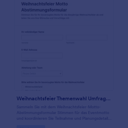
werden. Diese Formularvorlage enthält auch
Formularfelder, die nach dem Namen des gekauften
Produkts, der Bestellnummer, dem Gesamtbetrag
des Einkaufs und dem Feld für den Datei-Upload
fragen. Diese Vorlage verwendet das Einzigartige ID
Widget, das automatisch einen eindeutigen Wert für
jede Eingabe zuweist. Dies ist ideal für
Eingabeformulare wie diese Vorlage. Diese
Formularvorlage verwendet auch das Datei-Upload-
Tool, mit dem der Teilnehmer ein Foto des
Kassenbons hochladen kann.
Weihnachtsfeier Themenwahl Umfrage 🎄✨🎉
Sammeln Sie mit dem Weihnachtsfeier-Motto-
Abstimmungsformular Stimmen für das Eventmotto
und koordinieren Sie Teilnahme und Planungsdetails
im Team über Jotform, inklusive einfacher