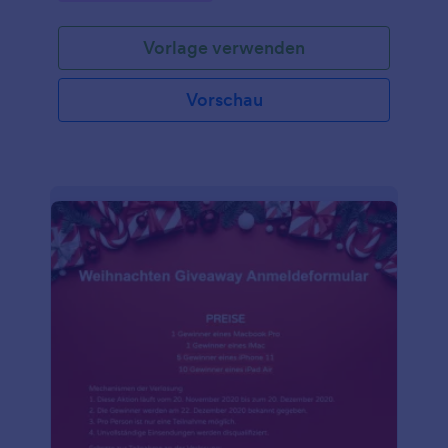
einfach mit den Daten Ihres Unternehmens an,
fügen Sie die Einladungsliste hinzu und betten Sie
Vorlage verwenden
das Formular auf Ihrer Website ein oder versenden
Sie Einladungen mit einem Link, um Antworten zu
sammeln. Sie können die Antworten sogar mit
Vorschau
einem Klick in eine bearbeitbare Tabelle umwandeln,
so dass Sie die Antworten leicht an die Partygäste
zurücksenden können. Wenn Sie das Formular an
Ihre Marke anpassen möchten, fügen Sie Ihr Logo
ein, ändern Sie die Farben oder fügen Sie das Logo
Ihres Unternehmens hinzu. Sie können die
Antworten sogar privat halten, indem Sie Ihr
kostenloses Jotform Konto aufrüsten! Halten Sie die
Namen Ihrer Partygäste geheim, indem Sie ihre
Daten in einem kostenlosen Formular für
Weihnachtspläne erfassen.