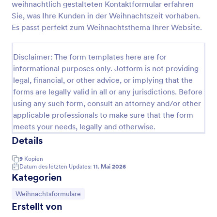
weihnachtlich gestalteten Kontaktformular erfahren
Veröffentlichungsmethoden in eine Webseite
Vorschau
eingebettet oder über einen direkten Link
Sie, was Ihre Kunden in der Weihnachtszeit vorhaben.
aufgerufen werden. Dieses RSVP-Formular für die
Es passt perfekt zum Weihnachtsthema Ihrer Website.
Weihnachtsfeier enthält Formularfelder, die nach
dem Namen, der E-Mail-Adresse, der
Telefonnummer und der Teilnahmebestätigung
Disclaimer: The form templates here are for
fragen. Diese Formularvorlage verwendet das
informational purposes only. Jotform is not providing
Widget "Konfigurierbare Liste", sodass der
legal, financial, or other advice, or implying that the
Eingeladene Gäste mitbringen kann, indem er sie
forms are legally valid in all or any jurisdictions. Before
einträgt. Dieses Widget ist nützlich, wenn Sie nicht
wissen, wie viele Gäste der Eingeladene mitbringen
using any such form, consult an attorney and/or other
wird, da dieses Widget dem Befragten erlaubt,
applicable professionals to make sure that the form
ähnliche Felder dynamisch hinzuzufügen. Diese
meets your needs, legally and otherwise.
Formularvorlage verwendet das Absatz-Tool, um
Details
statische Inhalte oder Text anzuzeigen, der meist für
die Bereitstellung wichtiger Informationen oder
9
Kopien
Anweisungen verwendet wird. Sie können weitere
Datum des letzten Updates:
11. Mai 2026
Bilder einfügen oder das Layout des Formulars mit
Kategorien
dem Formulargenerator und dem Formulardesigner
anpassen.
Zur Kategorie:
Weihnachtsformulare
Erstellt von