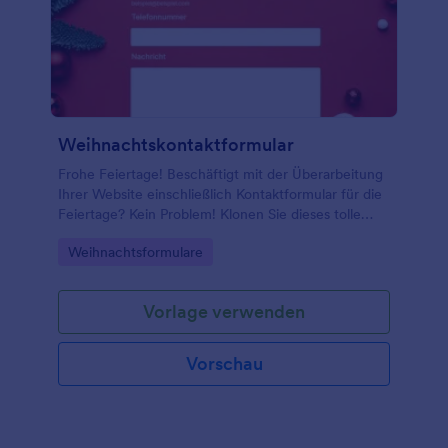
Weihnachtskontaktformular
Frohe Feiertage! Beschäftigt mit der Überarbeitung
Ihrer Website einschließlich Kontaktformular für die
Feiertage? Kein Problem! Klonen Sie dieses tolle
Weihnachts-Kontaktformular. Binden Sie es in Ihre
Go to Category:
Weihnachtsformulare
Website ein und Sie sind startklar!
Vorlage verwenden
Vorschau