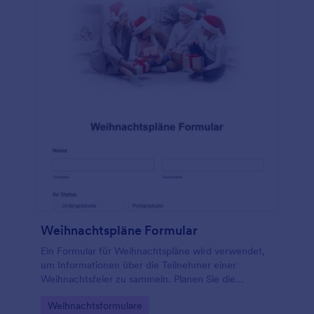
Fernsehsendungen, Büchern, Künstlern/Bands,
Schauspielern/Schauspielerinnen, Snacks,
Lebensmitteln, Getränken, Süßigkeiten und
Restaurants gefragt wird. Es gibt auch einen
Abschnitt, in dem der Empfänger seine Hobbys,
Sammlungen und Vorlieben auflisten kann.
Weihnachtspläne Formular
Ein Formular für Weihnachtspläne wird verwendet,
um Informationen über die Teilnehmer einer
Weihnachtsfeier zu sammeln. Planen Sie die
perfekte Weihnachtsfeier mit einem kostenlosen
Go to Category:
Weihnachtsformulare
Weihnachtsplanformular! Passen Sie das Formular