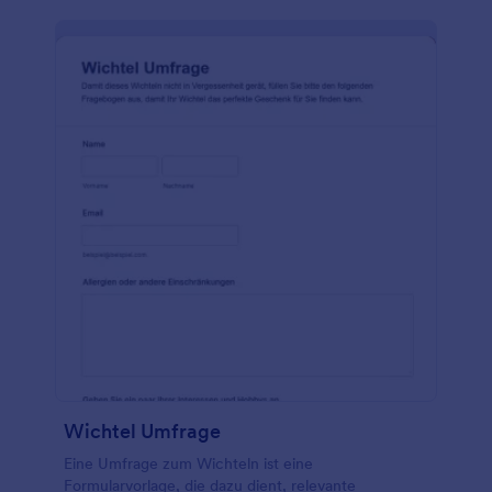
benutzerfreundlichen Formulargenerator von
Jotform können Sie Ihr Weihnachtsbaum-
Bestellformular so gestalten, wie Sie es möchten -
ohne einen Designer bezahlen zu müssen. Möchten
Sie Zeit oder Geld sparen? Integrieren Sie mehr als
100 kostenlose Anwendungen, darunter Google
Drive und Dropbox, und akzeptieren Sie Online-
Zahlungen mit Stripe oder PayPal! Halten Sie Ihre
Kunden Jahr für Jahr mit einem kostenlosen Online-
Weihnachtsbaum-Bestellformular bei Laune.
Wichtel Umfrage
Eine Umfrage zum Wichteln ist eine
Formularvorlage, die dazu dient, relevante