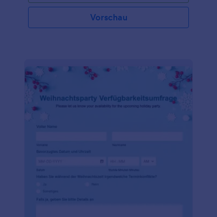
Kriterien an, fügen Sie dem Formular Ihr Logo hinzu,
und betten Sie es online ein, um mit der Sammlung
Vorschau
von Einsendungen zu beginnen. Wenn Sie den
Überblick über die eingereichten Beiträge behalten
möchten, können Sie die Antworten auf das
Formular mit Ihren anderen Konten synchronisieren,
sie mit einem Klick als PDF exportieren oder die
Beiträge zu einem Speicherdienst Ihrer Wahl
hinzufügen. Nutzen Sie einfach unsere über 100
Integrationen, um dies zu ermöglichen. Und wenn
Sie das Formular so gestalten möchten, wie Sie es
wünschen, verwenden Sie unseren kostenlosen
Formulargenerator, der auf jedem Gerät verwendet
werden kann! Halten Sie Ihre Kunden mit einer
einfachen Anmeldemethode für Ihren nächsten
jährlichen Christbaumwettbewerb bei der Stange.
Veranstalten Sie einen Wettbewerb und finden Sie
den besten Baum mit einem kostenlosen Online-
Formular.