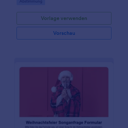
Go to Category:
Abstimmung
Datenerfassung und übersichtlicher
Formularantworten.
Vorlage verwenden
Vorschau