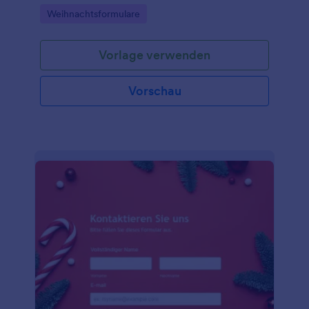
Weihnachtsstimmung hervorrufen.
Go to Category:
Weihnachtsformulare
Vorlage verwenden
Vorschau