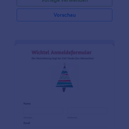
mehrere Tage erstreckt oder Übernachtungen
vorgesehen sind. Mit Hilfe dieses Formulars können
Organisatoren von Veranstaltungen und das
Vorschau
Management von Veranstaltungsorten
Zimmerbuchungen effizient zuweisen und
verwalten, um einen reibungslosen und
angenehmen Ablauf für alle Teilnehmer zu
gewährleisten. Jotform, der führende
Formulargenerator, bietet Ihnen die Werkzeuge, die
Sie benötigen, um das perfekte Anmeldeformular
für Weihnachtsfeiern zu erstellen. Mit dem
benutzerfreundlichen Drag & Drop-Interface
können Sie das Formular ganz einfach an Ihre
speziellen Anforderungen anpassen. Und mit
Jotform Tabellen, einer Tabelle zum Organisieren
und Analysieren von Formulardaten, können Sie die
von Ihren Gästen erfassten Informationen effizient
verwalten und visualisieren. Außerdem lässt sich
Jotform nahtlos mit anderen beliebten
Anwendungen und Diensten integrieren, was eine
nahtlose Datenübertragung und Automatisierung
ermöglicht. Mit Jotform können Sie einen
problemlosen Registrierungsprozess erstellen und