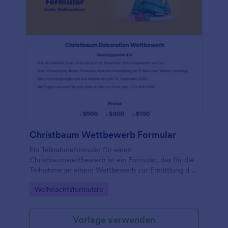
Integrationen von Jotform automatisch tun.
Christbaum Wettbewerb Formular
Ein Teilnahmeformular für einen
Christbaumwettbewerb ist ein Formular, das für die
Teilnahme an einem Wettbewerb zur Ermittlung des
besten Christbaums verwendet wird. Verwenden Sie
Go to Category:
Weihnachtsformulare
ein kostenloses Online-Formular für
Christbaumwettbewerbe, um Beiträge für Ihren
jährlichen Christbaumwettbewerb zu sammeln!
Vorlage verwenden
Passen Sie die Fragen an die von Ihnen festgelegten