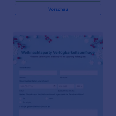
Kriterien an, fügen Sie dem Formular Ihr Logo hinzu,
und betten Sie es online ein, um mit der Sammlung
Vorschau
von Einsendungen zu beginnen. Wenn Sie den
Überblick über die eingereichten Beiträge behalten
möchten, können Sie die Antworten auf das
Formular mit Ihren anderen Konten synchronisieren,
sie mit einem Klick als PDF exportieren oder die
Beiträge zu einem Speicherdienst Ihrer Wahl
hinzufügen. Nutzen Sie einfach unsere über 100
Integrationen, um dies zu ermöglichen. Und wenn
Sie das Formular so gestalten möchten, wie Sie es
wünschen, verwenden Sie unseren kostenlosen
Formulargenerator, der auf jedem Gerät verwendet
werden kann! Halten Sie Ihre Kunden mit einer
einfachen Anmeldemethode für Ihren nächsten
jährlichen Christbaumwettbewerb bei der Stange.
Veranstalten Sie einen Wettbewerb und finden Sie
den besten Baum mit einem kostenlosen Online-
Formular.