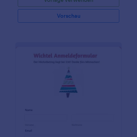
mehrere Tage erstreckt oder Übernachtungen
vorgesehen sind. Mit Hilfe dieses Formulars können
Organisatoren von Veranstaltungen und das
Vorschau
Management von Veranstaltungsorten
Zimmerbuchungen effizient zuweisen und
verwalten, um einen reibungslosen und
angenehmen Ablauf für alle Teilnehmer zu
gewährleisten. Jotform, der führende
Formulargenerator, bietet Ihnen die Werkzeuge, die
Sie benötigen, um das perfekte Anmeldeformular
für Weihnachtsfeiern zu erstellen. Mit dem
benutzerfreundlichen Drag & Drop-Interface
können Sie das Formular ganz einfach an Ihre
speziellen Anforderungen anpassen. Und mit
Jotform Tabellen, einer Tabelle zum Organisieren
und Analysieren von Formulardaten, können Sie die
von Ihren Gästen erfassten Informationen effizient
verwalten und visualisieren. Außerdem lässt sich
Jotform nahtlos mit anderen beliebten
Anwendungen und Diensten integrieren, was eine
nahtlose Datenübertragung und Automatisierung
ermöglicht. Mit Jotform können Sie einen
problemlosen Registrierungsprozess erstellen und