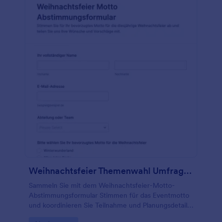
werden. Diese Formularvorlage enthält auch
Formularfelder, die nach dem Namen des gekauften
Produkts, der Bestellnummer, dem Gesamtbetrag
des Einkaufs und dem Feld für den Datei-Upload
fragen. Diese Vorlage verwendet das Einzigartige ID
Widget, das automatisch einen eindeutigen Wert für
jede Eingabe zuweist. Dies ist ideal für
Eingabeformulare wie diese Vorlage. Diese
Formularvorlage verwendet auch das Datei-Upload-
Tool, mit dem der Teilnehmer ein Foto des
Kassenbons hochladen kann.
Weihnachtsfeier Themenwahl Umfrage 🎄✨🎉
Sammeln Sie mit dem Weihnachtsfeier-Motto-
Abstimmungsformular Stimmen für das Eventmotto
und koordinieren Sie Teilnahme und Planungsdetails
im Team über Jotform, inklusive einfacher