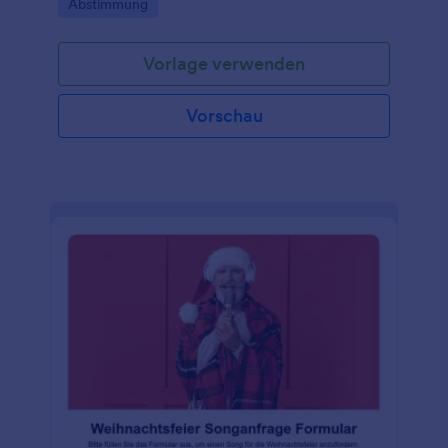
Go to Category:
Abstimmung
Datenerfassung und übersichtlicher
Formularantworten.
Vorlage verwenden
Vorschau