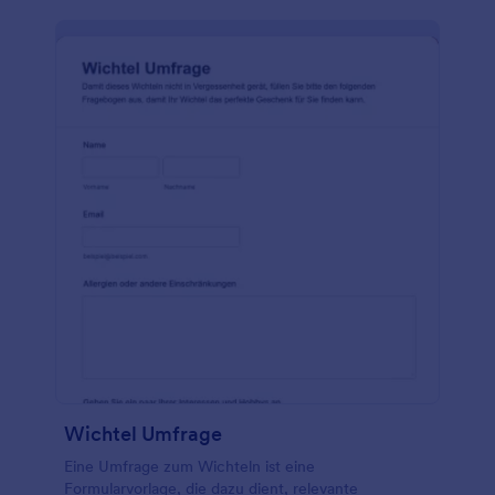
benutzerfreundlichen Formulargenerator von
Jotform können Sie Ihr Weihnachtsbaum-
Bestellformular so gestalten, wie Sie es möchten -
ohne einen Designer bezahlen zu müssen. Möchten
Sie Zeit oder Geld sparen? Integrieren Sie mehr als
100 kostenlose Anwendungen, darunter Google
Drive und Dropbox, und akzeptieren Sie Online-
Zahlungen mit Stripe oder PayPal! Halten Sie Ihre
Kunden Jahr für Jahr mit einem kostenlosen Online-
Weihnachtsbaum-Bestellformular bei Laune.
Wichtel Umfrage
Eine Umfrage zum Wichteln ist eine
Formularvorlage, die dazu dient, relevante