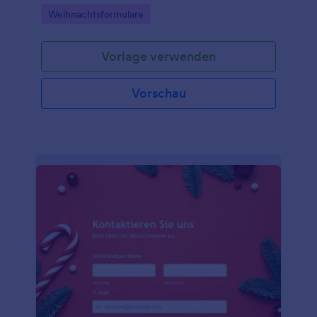
Weihnachtsstimmung hervorrufen.
Go to Category:
Weihnachtsformulare
Vorlage verwenden
Vorschau