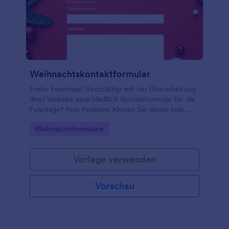
Weihnachtskontaktformular
Frohe Feiertage! Beschäftigt mit der Überarbeitung
Ihrer Website einschließlich Kontaktformular für die
Feiertage? Kein Problem! Klonen Sie dieses tolle
Weihnachts-Kontaktformular. Binden Sie es in Ihre
Go to Category:
Weihnachtsformulare
Website ein und Sie sind startklar!
Vorlage verwenden
Vorschau