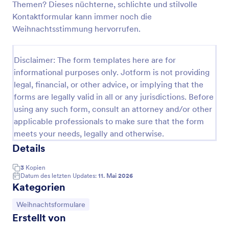
Themen? Dieses nüchterne, schlichte und stilvolle
Veröffentlichungsmethoden in eine Webseite
Vorschau
eingebettet oder über einen direkten Link
Kontaktformular kann immer noch die
aufgerufen werden. Dieses RSVP-Formular für die
Weihnachtsstimmung hervorrufen.
Weihnachtsfeier enthält Formularfelder, die nach
dem Namen, der E-Mail-Adresse, der
Telefonnummer und der Teilnahmebestätigung
Disclaimer: The form templates here are for
fragen. Diese Formularvorlage verwendet das
informational purposes only. Jotform is not providing
Widget "Konfigurierbare Liste", sodass der
legal, financial, or other advice, or implying that the
Eingeladene Gäste mitbringen kann, indem er sie
forms are legally valid in all or any jurisdictions. Before
einträgt. Dieses Widget ist nützlich, wenn Sie nicht
wissen, wie viele Gäste der Eingeladene mitbringen
using any such form, consult an attorney and/or other
wird, da dieses Widget dem Befragten erlaubt,
applicable professionals to make sure that the form
ähnliche Felder dynamisch hinzuzufügen. Diese
meets your needs, legally and otherwise.
Formularvorlage verwendet das Absatz-Tool, um
Details
statische Inhalte oder Text anzuzeigen, der meist für
die Bereitstellung wichtiger Informationen oder
3
Kopien
Anweisungen verwendet wird. Sie können weitere
Datum des letzten Updates:
11. Mai 2026
Bilder einfügen oder das Layout des Formulars mit
Kategorien
dem Formulargenerator und dem Formulardesigner
anpassen.
Zur Kategorie:
Weihnachtsformulare
Erstellt von