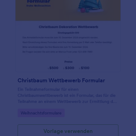
Integrationen von Jotform automatisch tun.
Christbaum Wettbewerb Formular
Ein Teilnahmeformular für einen
Christbaumwettbewerb ist ein Formular, das für die
Teilnahme an einem Wettbewerb zur Ermittlung des
besten Christbaums verwendet wird. Verwenden Sie
Go to Category:
Weihnachtsformulare
ein kostenloses Online-Formular für
Christbaumwettbewerbe, um Beiträge für Ihren
jährlichen Christbaumwettbewerb zu sammeln!
Vorlage verwenden
Passen Sie die Fragen an die von Ihnen festgelegten