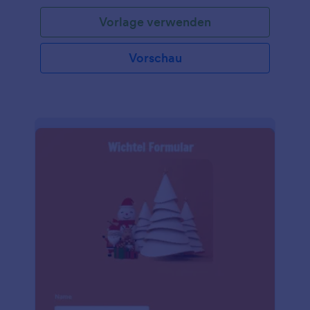
die Kinder mit Geschenken überrascht und Spaß
Vorlage verwenden
hat. Dieses Anmeldeformular für den Besuch des
Weihnachtsmanns enthält Formularfelder, in denen
die Eltern oder Erziehungsberechtigten nach
Vorschau
Informationen wie Name, E-Mail, Telefonnummer
und Adresse des Besuchsortes gefragt werden.
Diese Formularvorlage verwendet das
Eingabetabellen-Tool, um Informationen über das
Kind/die Kinder zu sammeln, wobei nach dem
Namen, dem Alter, dem Geschlecht und dem
Geburtsdatum gefragt wird. In dieser
Formularvorlage wird auch gefragt, ob das Kind ein
Foto mit dem Weihnachtsmann machen möchte
und wann die beste Zeit und der beste Tag für den
Besuch ist. Diese Formularvorlage verwendet auch
das Produktlisten-Tool, mit dem Sie die Liste der
vom Unternehmen angebotenen Dienstleistungen
und den Preis für den Besuch des Weihnachtsmanns
anzeigen können. Dieses Tool kann in einen
Zahlungsprozessor integriert werden, falls Sie
Online-Zahlungen erhalten möchten.