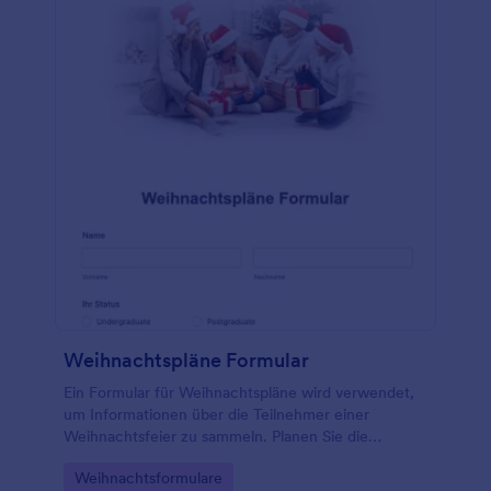
Fernsehsendungen, Büchern, Künstlern/Bands,
Schauspielern/Schauspielerinnen, Snacks,
Lebensmitteln, Getränken, Süßigkeiten und
Restaurants gefragt wird. Es gibt auch einen
Abschnitt, in dem der Empfänger seine Hobbys,
Sammlungen und Vorlieben auflisten kann.
Weihnachtspläne Formular
Ein Formular für Weihnachtspläne wird verwendet,
um Informationen über die Teilnehmer einer
Weihnachtsfeier zu sammeln. Planen Sie die
perfekte Weihnachtsfeier mit einem kostenlosen
Go to Category:
Weihnachtsformulare
Weihnachtsplanformular! Passen Sie das Formular