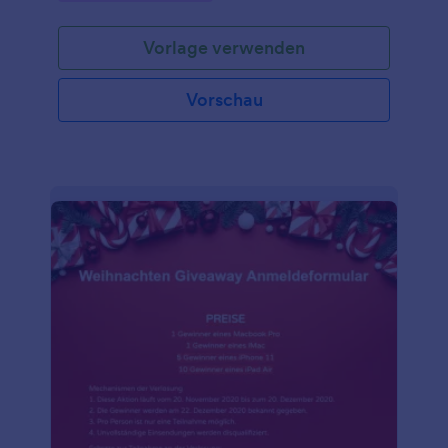
einfach mit den Daten Ihres Unternehmens an,
fügen Sie die Einladungsliste hinzu und betten Sie
Vorlage verwenden
das Formular auf Ihrer Website ein oder versenden
Sie Einladungen mit einem Link, um Antworten zu
sammeln. Sie können die Antworten sogar mit
Vorschau
einem Klick in eine bearbeitbare Tabelle umwandeln,
so dass Sie die Antworten leicht an die Partygäste
zurücksenden können. Wenn Sie das Formular an
Ihre Marke anpassen möchten, fügen Sie Ihr Logo
ein, ändern Sie die Farben oder fügen Sie das Logo
Ihres Unternehmens hinzu. Sie können die
Antworten sogar privat halten, indem Sie Ihr
kostenloses Jotform Konto aufrüsten! Halten Sie die
Namen Ihrer Partygäste geheim, indem Sie ihre
Daten in einem kostenlosen Formular für
Weihnachtspläne erfassen.