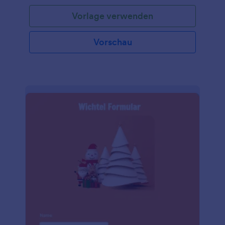
die Kinder mit Geschenken überrascht und Spaß
Vorlage verwenden
hat. Dieses Anmeldeformular für den Besuch des
Weihnachtsmanns enthält Formularfelder, in denen
die Eltern oder Erziehungsberechtigten nach
Vorschau
Informationen wie Name, E-Mail, Telefonnummer
und Adresse des Besuchsortes gefragt werden.
Diese Formularvorlage verwendet das
Eingabetabellen-Tool, um Informationen über das
Kind/die Kinder zu sammeln, wobei nach dem
Namen, dem Alter, dem Geschlecht und dem
Geburtsdatum gefragt wird. In dieser
Formularvorlage wird auch gefragt, ob das Kind ein
Foto mit dem Weihnachtsmann machen möchte
und wann die beste Zeit und der beste Tag für den
Besuch ist. Diese Formularvorlage verwendet auch
das Produktlisten-Tool, mit dem Sie die Liste der
vom Unternehmen angebotenen Dienstleistungen
und den Preis für den Besuch des Weihnachtsmanns
anzeigen können. Dieses Tool kann in einen
Zahlungsprozessor integriert werden, falls Sie
Online-Zahlungen erhalten möchten.