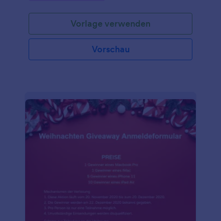
einfach mit den Daten Ihres Unternehmens an,
fügen Sie die Einladungsliste hinzu und betten Sie
Vorlage verwenden
das Formular auf Ihrer Website ein oder versenden
Sie Einladungen mit einem Link, um Antworten zu
sammeln. Sie können die Antworten sogar mit
Vorschau
einem Klick in eine bearbeitbare Tabelle umwandeln,
so dass Sie die Antworten leicht an die Partygäste
zurücksenden können. Wenn Sie das Formular an
Ihre Marke anpassen möchten, fügen Sie Ihr Logo
ein, ändern Sie die Farben oder fügen Sie das Logo
Ihres Unternehmens hinzu. Sie können die
Antworten sogar privat halten, indem Sie Ihr
kostenloses Jotform Konto aufrüsten! Halten Sie die
Namen Ihrer Partygäste geheim, indem Sie ihre
Daten in einem kostenlosen Formular für
Weihnachtspläne erfassen.