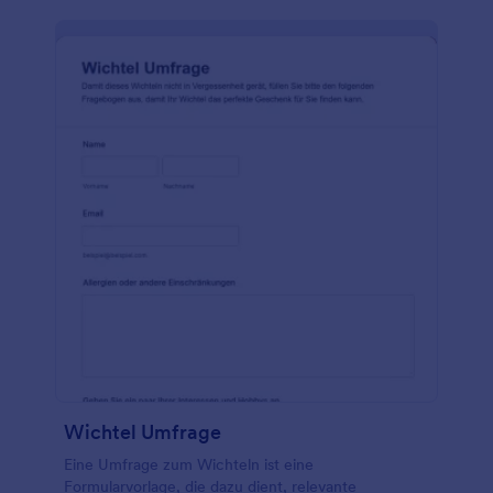
benutzerfreundlichen Formulargenerator von
Jotform können Sie Ihr Weihnachtsbaum-
Bestellformular so gestalten, wie Sie es möchten -
ohne einen Designer bezahlen zu müssen. Möchten
Sie Zeit oder Geld sparen? Integrieren Sie mehr als
100 kostenlose Anwendungen, darunter Google
Drive und Dropbox, und akzeptieren Sie Online-
Zahlungen mit Stripe oder PayPal! Halten Sie Ihre
Kunden Jahr für Jahr mit einem kostenlosen Online-
Weihnachtsbaum-Bestellformular bei Laune.
Wichtel Umfrage
Eine Umfrage zum Wichteln ist eine
Formularvorlage, die dazu dient, relevante