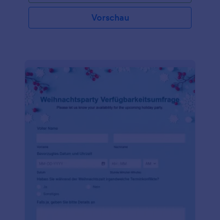
Kriterien an, fügen Sie dem Formular Ihr Logo hinzu,
und betten Sie es online ein, um mit der Sammlung
Vorschau
von Einsendungen zu beginnen. Wenn Sie den
Überblick über die eingereichten Beiträge behalten
möchten, können Sie die Antworten auf das
Formular mit Ihren anderen Konten synchronisieren,
sie mit einem Klick als PDF exportieren oder die
Beiträge zu einem Speicherdienst Ihrer Wahl
hinzufügen. Nutzen Sie einfach unsere über 100
Integrationen, um dies zu ermöglichen. Und wenn
Sie das Formular so gestalten möchten, wie Sie es
wünschen, verwenden Sie unseren kostenlosen
Formulargenerator, der auf jedem Gerät verwendet
werden kann! Halten Sie Ihre Kunden mit einer
einfachen Anmeldemethode für Ihren nächsten
jährlichen Christbaumwettbewerb bei der Stange.
Veranstalten Sie einen Wettbewerb und finden Sie
den besten Baum mit einem kostenlosen Online-
Formular.