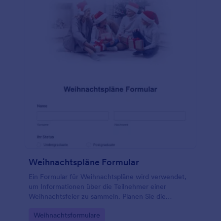
Fernsehsendungen, Büchern, Künstlern/Bands,
Schauspielern/Schauspielerinnen, Snacks,
Lebensmitteln, Getränken, Süßigkeiten und
Restaurants gefragt wird. Es gibt auch einen
Abschnitt, in dem der Empfänger seine Hobbys,
Sammlungen und Vorlieben auflisten kann.
Weihnachtspläne Formular
Ein Formular für Weihnachtspläne wird verwendet,
um Informationen über die Teilnehmer einer
Weihnachtsfeier zu sammeln. Planen Sie die
perfekte Weihnachtsfeier mit einem kostenlosen
Go to Category:
Weihnachtsformulare
Weihnachtsplanformular! Passen Sie das Formular