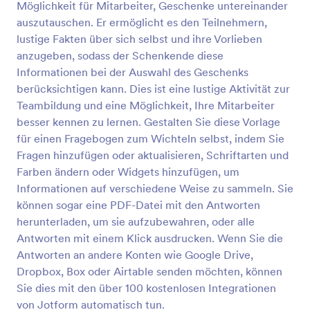
Möglichkeit für Mitarbeiter, Geschenke untereinander
Veröffentlichungsmethoden in eine Webseite
Vorschau
eingebettet oder über einen direkten Link
auszutauschen. Er ermöglicht es den Teilnehmern,
aufgerufen werden. Dieses RSVP-Formular für die
lustige Fakten über sich selbst und ihre Vorlieben
Weihnachtsfeier enthält Formularfelder, die nach
anzugeben, sodass der Schenkende diese
dem Namen, der E-Mail-Adresse, der
Informationen bei der Auswahl des Geschenks
Telefonnummer und der Teilnahmebestätigung
berücksichtigen kann. Dies ist eine lustige Aktivität zur
fragen. Diese Formularvorlage verwendet das
Widget "Konfigurierbare Liste", sodass der
Teambildung und eine Möglichkeit, Ihre Mitarbeiter
Eingeladene Gäste mitbringen kann, indem er sie
besser kennen zu lernen. Gestalten Sie diese Vorlage
einträgt. Dieses Widget ist nützlich, wenn Sie nicht
für einen Fragebogen zum Wichteln selbst, indem Sie
wissen, wie viele Gäste der Eingeladene mitbringen
Fragen hinzufügen oder aktualisieren, Schriftarten und
wird, da dieses Widget dem Befragten erlaubt,
Farben ändern oder Widgets hinzufügen, um
ähnliche Felder dynamisch hinzuzufügen. Diese
Formularvorlage verwendet das Absatz-Tool, um
Informationen auf verschiedene Weise zu sammeln. Sie
statische Inhalte oder Text anzuzeigen, der meist für
können sogar eine PDF-Datei mit den Antworten
die Bereitstellung wichtiger Informationen oder
herunterladen, um sie aufzubewahren, oder alle
Anweisungen verwendet wird. Sie können weitere
Antworten mit einem Klick ausdrucken. Wenn Sie die
Bilder einfügen oder das Layout des Formulars mit
Antworten an andere Konten wie Google Drive,
dem Formulargenerator und dem Formulardesigner
anpassen.
Dropbox, Box oder Airtable senden möchten, können
Sie dies mit den über 100 kostenlosen Integrationen
von Jotform automatisch tun.