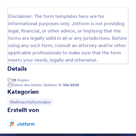
Wichtel Fragebogen
Disclaimer: The form templates here are for
Ein Fragebogen zum Wichteln ist eine
informational purposes only. Jotform is not providing
unterhaltsame Möglichkeit für Mitarbeiter,
legal, financial, or other advice, or implying that the
Geschenke untereinander auszutauschen. Er
ermöglicht es den Teilnehmern, lustige Fakten über
forms are legally valid in all or any jurisdictions. Before
Go to Category:
Weihnachtsformulare
sich selbst und ihre Vorlieben anzugeben, sodass der
using any such form, consult an attorney and/or other
Schenkende diese Informationen bei der Auswahl
applicable professionals to make sure that the form
des Geschenks berücksichtigen kann. Dies ist eine
meets your needs, legally and otherwise.
Vorlage verwenden
lustige Aktivität zur Teambildung und eine
Details
Möglichkeit, Ihre Mitarbeiter besser kennen zu
lernen. Gestalten Sie diese Vorlage für einen
Vorschau
Fragebogen zum Wichteln selbst, indem Sie Fragen
35
Kopien
Datum des letzten Updates:
11. Mai 2026
hinzufügen oder aktualisieren, Schriftarten und
Kategorien
Farben ändern oder Widgets hinzufügen, um
Informationen auf verschiedene Weise zu sammeln.
Zur Kategorie:
Weihnachtsformulare
Sie können sogar eine PDF-Datei mit den Antworten
Erstellt von
herunterladen, um sie aufzubewahren, oder alle
Antworten mit einem Klick ausdrucken. Wenn Sie
die Antworten an andere Konten wie Google Drive,
Jotform
Dropbox, Box oder Airtable senden möchten,
können Sie dies mit den über 100 kostenlosen