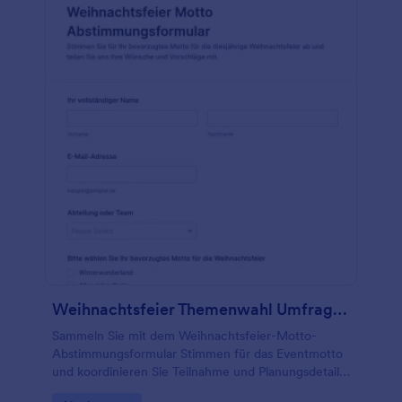
werden. Diese Formularvorlage enthält auch
Formularfelder, die nach dem Namen des gekauften
Produkts, der Bestellnummer, dem Gesamtbetrag
des Einkaufs und dem Feld für den Datei-Upload
fragen. Diese Vorlage verwendet das Einzigartige ID
Widget, das automatisch einen eindeutigen Wert für
jede Eingabe zuweist. Dies ist ideal für
Eingabeformulare wie diese Vorlage. Diese
Formularvorlage verwendet auch das Datei-Upload-
Tool, mit dem der Teilnehmer ein Foto des
Kassenbons hochladen kann.
Weihnachtsfeier Themenwahl Umfrage 🎄✨🎉
Sammeln Sie mit dem Weihnachtsfeier-Motto-
Abstimmungsformular Stimmen für das Eventmotto
und koordinieren Sie Teilnahme und Planungsdetails
im Team über Jotform, inklusive einfacher