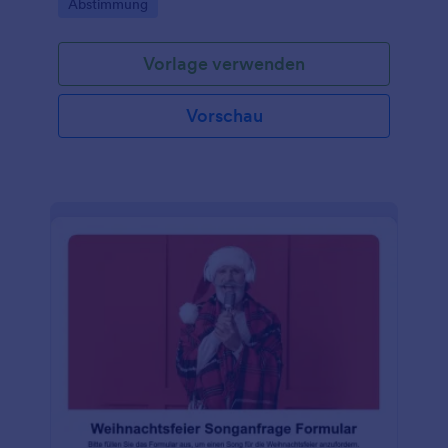
Go to Category:
Abstimmung
Datenerfassung und übersichtlicher
Formularantworten.
Vorlage verwenden
Vorschau