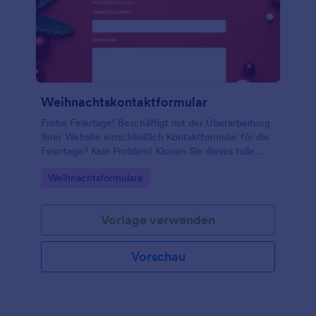
Weihnachtskontaktformular
Frohe Feiertage! Beschäftigt mit der Überarbeitung
Ihrer Website einschließlich Kontaktformular für die
Feiertage? Kein Problem! Klonen Sie dieses tolle
Weihnachts-Kontaktformular. Binden Sie es in Ihre
Go to Category:
Weihnachtsformulare
Website ein und Sie sind startklar!
Vorlage verwenden
Vorschau