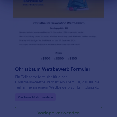
Dialog Ende
Integrationen von Jotform automatisch tun.
Christbaum Wettbewerb Formular
Ein Teilnahmeformular für einen
Christbaumwettbewerb ist ein Formular, das für die
Teilnahme an einem Wettbewerb zur Ermittlung des
besten Christbaums verwendet wird. Verwenden Sie
Go to Category:
Weihnachtsformulare
ein kostenloses Online-Formular für
Christbaumwettbewerbe, um Beiträge für Ihren
jährlichen Christbaumwettbewerb zu sammeln!
Vorlage verwenden
Passen Sie die Fragen an die von Ihnen festgelegten