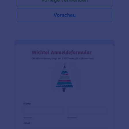
mehrere Tage erstreckt oder Übernachtungen
vorgesehen sind. Mit Hilfe dieses Formulars können
Organisatoren von Veranstaltungen und das
Vorschau
Management von Veranstaltungsorten
Zimmerbuchungen effizient zuweisen und
verwalten, um einen reibungslosen und
angenehmen Ablauf für alle Teilnehmer zu
gewährleisten. Jotform, der führende
Formulargenerator, bietet Ihnen die Werkzeuge, die
Sie benötigen, um das perfekte Anmeldeformular
für Weihnachtsfeiern zu erstellen. Mit dem
benutzerfreundlichen Drag & Drop-Interface
können Sie das Formular ganz einfach an Ihre
speziellen Anforderungen anpassen. Und mit
Jotform Tabellen, einer Tabelle zum Organisieren
und Analysieren von Formulardaten, können Sie die
von Ihren Gästen erfassten Informationen effizient
verwalten und visualisieren. Außerdem lässt sich
Jotform nahtlos mit anderen beliebten
Anwendungen und Diensten integrieren, was eine
nahtlose Datenübertragung und Automatisierung
ermöglicht. Mit Jotform können Sie einen
problemlosen Registrierungsprozess erstellen und