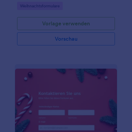
Weihnachtsstimmung hervorrufen.
Go to Category:
Weihnachtsformulare
Vorlage verwenden
Vorschau