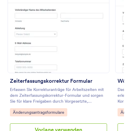
Vorschau
Zeiterfassungskorrektur Formular
Erfassen Sie Korrekturanträge für Arbeitszeiten mit
Das Wö
dem Zeiterfassungskorrektur-Formular und sorgen
erleich
Sie für klare Freigaben durch Vorgesetzte,
Korrek
nachvollziehbare Datenerfassung und saubere
bei der
Go to Category:
Go to
Änderungsantragsformulare
Änder
Dokumentation in Jotform.
Arbeits
Vorlage verwenden