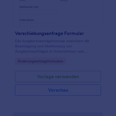
Verschiebungsanfrage Formular
Das Ausgleichsantragsformular erleichtert die
Beantragung und Abstimmung von
Ausgleichsaufträgen in Unternehmen und
Organisationen, damit Anfragen schneller geprüft,
Go to Category:
Änderungsantragsformulare
priorisiert und bearbeitet werden können.
Vorlage verwenden
Vorschau