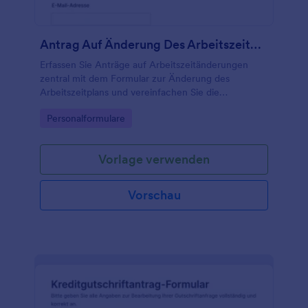
Antrag Auf Änderung Des Arbeitszeitplans Formular
Erfassen Sie Anträge auf Arbeitszeitänderungen
zentral mit dem Formular zur Änderung des
Arbeitszeitplans und vereinfachen Sie die
Datenerfassung und Weiterleitung in Teams,
Go to Category:
Personalformulare
Personalabteilung und Führungskräften mit Jotform.
Vorlage verwenden
Vorschau