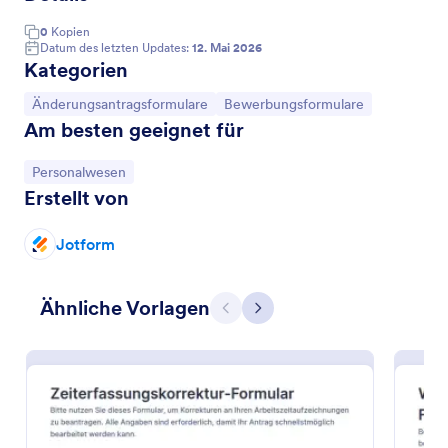
0
Kopien
Datum des letzten Updates:
12. Mai 2026
Kategorien
Zur Kategorie:
Zur Kategorie:
Änderungsantragsformulare
Bewerbungsformulare
Am besten geeignet für
Zur Kategorie:
Personalwesen
Erstellt von
Jotform
Wöchentliche Arbeitszeitkorrektur Formular
Das Wöchentliche Arbeitszeitkorrektur Formular
Ähnliche Vorlagen
erleichtert Teams die digitale Datenerfassung von
Zurück
Weiter
Korrekturanträgen und unterstützt Führungskräfte
bei der schnellen Prüfung und Freigabe von
Go to Category:
Änderungsantragsformulare
Arbeitszeiten.
Vorlage verwenden