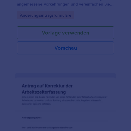
angemessene Vorkehrungen und vereinfachen Sie
Kommunikation, Priorisierung und Datenaufnahme in
Go to Category:
Änderungsantragsformulare
Teams und Organisationen.
Vorlage verwenden
Vorschau