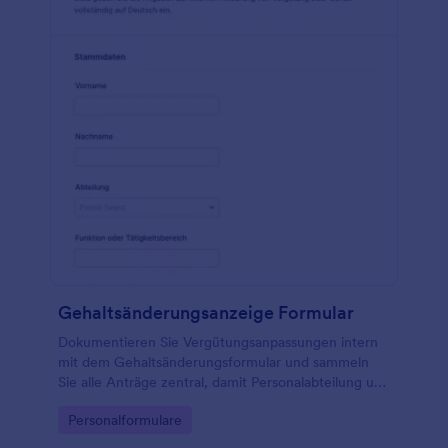
Gehaltsänderungsanzeige Formular
Dokumentieren Sie Vergütungsanpassungen intern
mit dem Gehaltsänderungsformular und sammeln
Sie alle Anträge zentral, damit Personalabteilung und
Führungskräfte Entscheidungen schneller prüfen
Go to Category:
Personalformulare
und rückmelden können.