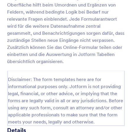
Oberfläche hilft beim Umordnen und Ergänzen von
Zeiterfassungskorrektur Formular
Feldern, während bedingte Logik bei Bedarf nur
Erfassen Sie Korrekturanträge für Arbeitszeiten mit
relevante Fragen einblendet. Jede Formularantwort
dem Zeiterfassungskorrektur-Formular und sorgen
wird für die weitere Datenaufnahme zentral
Sie für klare Freigaben durch Vorgesetzte,
gesammelt, und Benachrichtigungen sorgen dafür, dass
nachvollziehbare Datenerfassung und saubere
zuständige Stellen neue Eingänge nicht verpassen.
Go to Category:
Änderungsantragsformulare
Dokumentation in Jotform.
Zusätzlich können Sie das Online-Formular teilen oder
einbetten und die Auswertung in Jotform Tabellen
Vorlage verwenden
übersichtlich organisieren.
Vorschau
Disclaimer: The form templates here are for
informational purposes only. Jotform is not providing
legal, financial, or other advice, or implying that the
forms are legally valid in all or any jurisdictions. Before
using any such form, consult an attorney and/or other
applicable professionals to make sure that the form
meets your needs, legally and otherwise.
Details