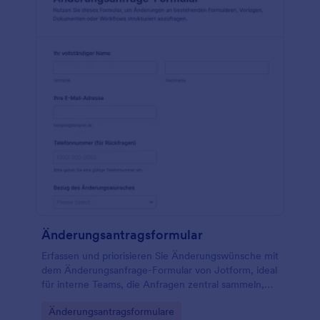
Änderungsantragsformular
Erfassen und priorisieren Sie Änderungswünsche mit
dem Änderungsanfrage-Formular von Jotform, ideal
für interne Teams, die Anfragen zentral sammeln,
Zuständigkeiten klären und Umsetzungen planbar
Go to Category:
Änderungsantragsformulare
machen möchten.