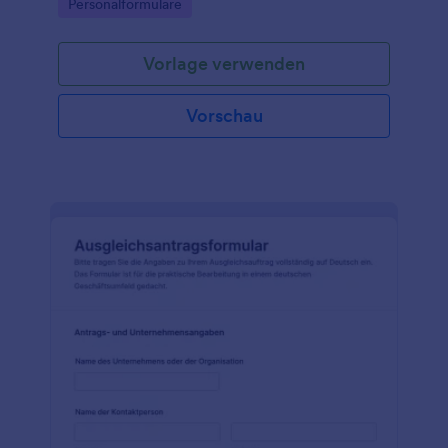
Go to Category:
Personalformulare
Abteilung konsistent prüfen und dokumentieren
können.
Vorlage verwenden
Vorschau