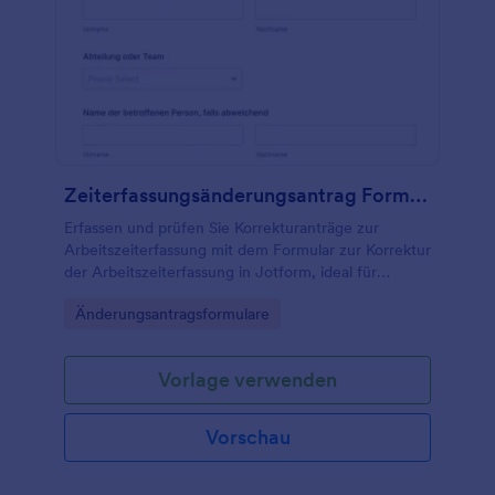
Zeiterfassungsänderungsantrag Formular
Erfassen und prüfen Sie Korrekturanträge zur
Arbeitszeiterfassung mit dem Formular zur Korrektur
der Arbeitszeiterfassung in Jotform, ideal für
Personalabteilung, Teamleitungen und
Go to Category:
Änderungsantragsformulare
Schichtbetriebe zur digitalen Datenerfassung.
Vorlage verwenden
Vorschau