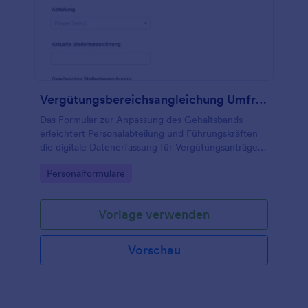
Vergütungsbereichsangleichung Umfrage
Das Formular zur Anpassung des Gehaltsbands
erleichtert Personalabteilung und Führungskräften
die digitale Datenerfassung für Vergütungsanträge,
inklusive einheitlicher Formularantworten und klarer
Go to Category:
Personalformulare
Weiterleitung im internen Prozess.
Vorlage verwenden
Vorschau