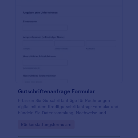
Gutschriftenanfrage Formular
Erfassen Sie Gutschriftanträge für Rechnungen
digital mit dem Kreditgutschriftantrag-Formular und
bündeln Sie Datensammlung, Nachweise und
Formularantworten für Buchhaltung, Kundenservice
Go to Category:
Rückerstattungsformulare
und Vertrieb in einem klaren Prozess mit Jotform.