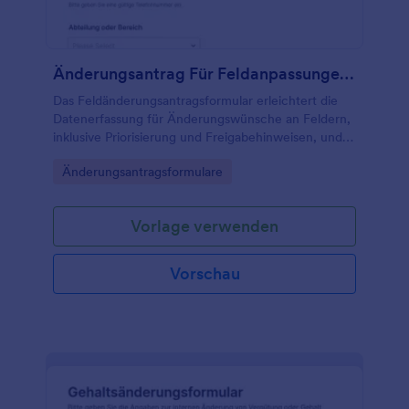
Änderungsantrag Für Feldanpassungen Formular
Das Feldänderungsantragsformular erleichtert die
Datenerfassung für Änderungswünsche an Feldern,
inklusive Priorisierung und Freigabehinweisen, und
eignet sich für Fachabteilungen, Verwaltung sowie
Go to Category:
Änderungsantragsformulare
Prozessverantwortliche in Organisationen.
Vorlage verwenden
Vorschau