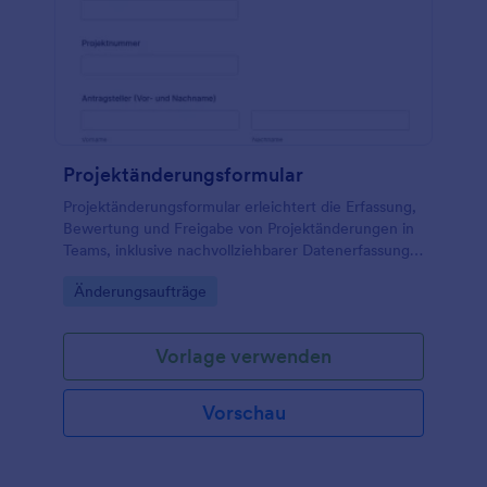
Projektänderungsformular
Projektänderungsformular erleichtert die Erfassung,
Bewertung und Freigabe von Projektänderungen in
Teams, inklusive nachvollziehbarer Datenerfassung
und zentraler Verwaltung der Formularantworten
Go to Category:
Änderungsaufträge
mit Jotform.
Vorlage verwenden
Vorschau