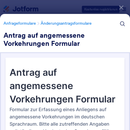
Dialog Start
Kostenlos registrieren
Anfrageformulare
Änderungsantragsformulare
Antrag auf angemessene
Vorkehrungen Formular
Formularvorlagen Kategorien
Anfrageformulare
Änderungsantragsformulare
Änderungsantragsformulare
29 Vorlagen