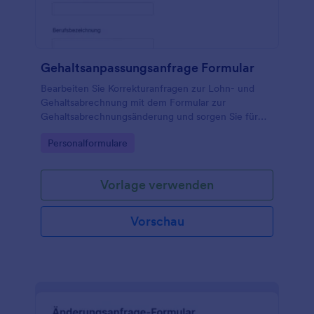
Gehaltsanpassungsanfrage Formular
Bearbeiten Sie Korrekturanfragen zur Lohn- und
Gehaltsabrechnung mit dem Formular zur
Gehaltsabrechnungsänderung und sorgen Sie für
klare Datenerfassung, interne Abstimmung und
Go to Category:
Personalformulare
nachvollziehbare Formularantworten in Jotform.
Vorlage verwenden
Vorschau