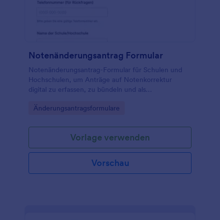
Notenänderungsantrag Formular
Notenänderungsantrag-Formular für Schulen und
Hochschulen, um Anträge auf Notenkorrektur
digital zu erfassen, zu bündeln und als
Formularantworten in Jotform für die weitere
Go to Category:
Änderungsantragsformulare
Bearbeitung bereitzuhalten.
Vorlage verwenden
Vorschau