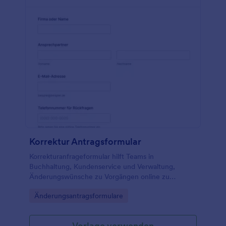
Korrektur Antragsformular
Korrekturanfrageformular hilft Teams in
Buchhaltung, Kundenservice und Verwaltung,
Änderungswünsche zu Vorgängen online zu
erfassen und die Datenerfassung mit Jotform für
Go to Category:
Änderungsantragsformulare
eine schnelle interne Bearbeitung zu bündeln.
Vorlage verwenden