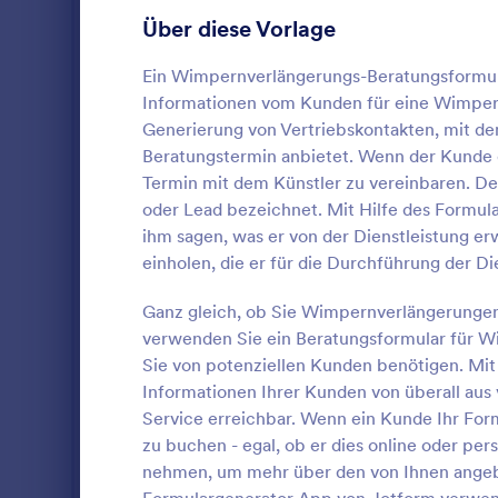
stellen kann,
Gaming Formulare
22
Über diese Vorlage
verschaffen 
dieser tollen
Gesundheitsformulare
965
Ein Wimpernverlängerungs-Beratungsformu
Einwilligung
Informationen vom Kunden für eine Wimpernv
können Sie d
Personalformulare
781
Einwilligung
Generierung von Vertriebskontakten, mit 
verbessern.D
IT-Formulare
Beratungstermin anbietet. Wenn der Kunde da
129
Formularfeld
Termin mit dem Künstler zu vereinbaren. Der
über den Kun
Formulare für Versicherungen
65
oder Lead bezeichnet. Mit Hilfe des Formula
für die Zeit 
Das Aufnahm
ihm sagen, was er von der Dienstleistung e
medizinisch
Produktionsformulare
10
ist ein Doku
Krankengesch
einholen, die er für die Durchführung der Di
oder der Kli
die Verzicht
Marketing Formulare
54
Informatione
Dieses Form
Ganz gleich, ob Sie Wimpernverlängerungen 
Go to Cate
Spa Formul
Präferenzen
Widget, um d
verwenden Sie ein Beratungsformular für W
Fotografieformulare
77
kosmetische
digital zu er
Sie von potenziellen Kunden benötigen. Mi
erfassen. Die
Bedingungen 
Vo
Öffentliche Verwaltungsformulare
da die Kosmet
42
Informationen Ihrer Kunden von überall aus 
im Voraus w
Service erreichbar. Wenn ein Kunde Ihr Formu
Dienstleist
Immobilienformulare
298
zu buchen - egal, ob er dies online oder persö
empfehlen w
nehmen, um mehr über den von Ihnen angebo
Kundenaufna
SEO Formulare
4