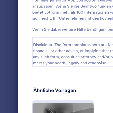
Formulargenerator App von Jotform verwend
Formularfeld
Daten des K
anzupassen. Wenn Sie die Beantwortungen v
Formulare für Kosmetikstudios
181
Kontaktdaten
bietet Jotform mehr als 100 Integrationen 
Außerdem wi
Einverständniserklärungen
sich leicht, Ihr Unternehmen mit den koste
76
gesundheitl
oder nach d
Spa Formulare
44
Wenn Sie dabei weitere Hilfe benötigen, be
Hautbehandl
Formularvorl
Faltenunterspritzungen Formulare
6
ein Gerät tr
Disclaimer: The form templates here are for 
Behandlungs
Make-up Formulare
6
financial, or other advice, or implying that th
könnte. Es w
der Kunde sc
any such form, consult an attorney and/or o
Botulinumtoxin Einverständnis- und Behandlungsformulare
6
oder koffein
meets your needs, legally and otherwise.
Diese Vorla
für die Allg
Dienstleistungsformulare
573
Spa Einwi
Geschäftsbe
Ein Spa-Einw
des Kunden 
Formulare für Sport
184
verwendet, 
diese Formul
Ähnliche Vorlagen
Kunden zu er
Unterschrift
Ferienlager
37
Spa-Salons 
Formular dig
Go to Cate
Spa Formul
Vor der Beh
können dies
Veterinärformulare
26
unterzeichne
den Formula
erforderlich
Sie Felder h