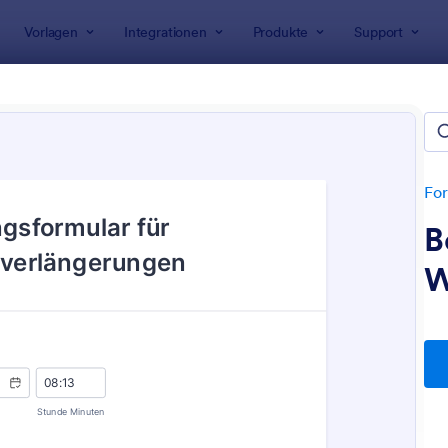
Vorlagen
Integrationen
Produkte
Support
rlagen
Formulare für Kosmetikstudios
Formulare
n
For
B
W
: Einverständniserklärung Für Tätowierungen
: B
Vorschau
Vorschau