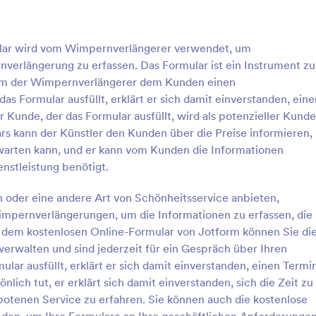
 um sich Klarheit zu
leistungsfähig, denn es deaktivie
und um sich zu beruhigen. Mit
Termin automatisch, wenn er ber
: Kosmetikerin Kundenaufnahmeformular
: E
Vorschau
Vorschau
 Vorlage für ein
vergeben ist oder der vorherige 
lar wird vom Wimpernverlängerer verwendet, um
sformular für Tätowierungen
ausgewählt und gesendet hat. Di
erlängerung zu erfassen. Das Formular ist ein Instrument zu
en Prozess der Einholung der
Formularvorlage fragt auch nac
 des Kunden definitiv
Zustand der Haare wie Kopfhaut,
dem der Wimpernverlängerer dem Kunden einen
iese Formularvorlage enthält
Länge. Diese Formularvorlage v
s Formular ausfüllt, erklärt er sich damit einverstanden, eine
er, in denen Informationen
auch das Foto-Widget, mit dem d
 Kunde, der das Formular ausfüllt, wird als potenzieller Kunde
den, eine wichtige Checkliste
die das Formular ausfüllt, direkt 
Kosmetikerin Kundenaufnahmeformular
rs kann der Künstler den Kunden über die Preise informieren,
vor dem Eingriff, die
der integrierten Kamera des Gerä
eformular für Kosmetikerinnen
Erfassen Sie Einwilligungen für 
rwarten kann, und er kann vom Kunden die Informationen
en Bedingungen, die
aufnehmen kann.
ment, das von der Kosmetikerin
Behandlungen inklusive digitaler
ichte, die Einwilligung und
enstleistung benötigt.
nik verwendet wird, um
Datenerfassung und Unterschrift,
serklärung abgefragt werden.
n über die Bedürfnisse und
Studios, Spas und Praxen Zusti
ular verwendet das E-Signatur-
oder eine andere Art von Schönheitsservice anbieten,
gory:
Go to Category:
are
Einverständniserklärungen
 des Kunden in Bezug auf eine
vor dem Termin sicher dokument
ie Unterschrift des Patienten
impernverlängerungen, um die Informationen zu erfassen, die
 oder Hautbehandlung zu
Formular-Antworten zentral verw
fassen, wenn er mit allen
t dem kostenlosen Online-Formular von Jotform können Sie di
ses Formular ist sehr hilfreich,
können.
einverstanden ist.
rlage verwenden
Vorlage verwende
ikerin oder die Klinik bereits
verwalten und sind jederzeit für ein Gespräch über Ihren
issen kann, welche
lar ausfüllt, erklärt er sich damit einverstanden, einen Termi
ungen und Behandlungen sie
nlich tut, er erklärt sich damit einverstanden, sich die Zeit zu
erden.Dieses Kosmetikerin-
tenen Service zu erfahren. Sie können auch die kostenlose
hmeformular enthält