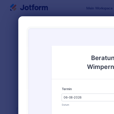
Dialog Start
Mein Workspace
Formularvo
Spa 
SORTIEREN NACH
Beliebt
44 Vorlage
FORMULARLAYOUT
Klassisch
KATEGORIEN
BRANCHEN
Werbeformulare
32