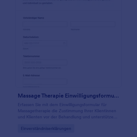
Massage Therapie Einwilligungsformular
Erfassen Sie mit dem Einwilligungsformular für
Massagetherapie die Zustimmung Ihrer Klientinnen
und Klienten vor der Behandlung und unterstützen
Sie eine verlässliche Datenerfassung in Praxis, Studio
Go to Category:
Einverständniserklärungen
oder bei Hausbesuchen mit Jotform.