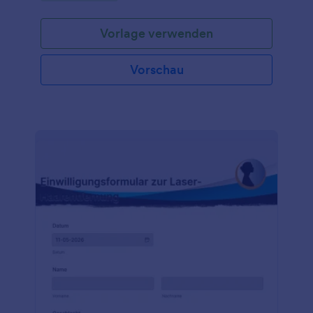
Kunden hilft, die Bedingungen und Richtlinien des
Salons zu verstehen.Dieses Einverständnisformular
Vorlage verwenden
für Neukunden eines Friseursalons enthält
Formularfelder, in denen nach dem Namen, der
Telefonnummer, der E-Mail-Adresse, dem
Vorschau
Geburtsdatum, dem bevorzugten Friseur und der
Art der Dienstleistung gefragt wird. Diese Vorlage
verwendet das Unterschriftstool, um die digitale
Unterschrift des Kunden zu erfassen, mit der er
bestätigt, dass er die Informationen in diesem
Dokument verstanden hat und sie akzeptiert. Diese
Formularvorlage enthält auch einen Abschnitt zur
Zustimmung, in dem die Geschäftsbedingungen des
Salons für neue Kunden aufgeführt sind. Dazu
gehören Regeln, Richtlinien, Vereinbarungen und
Bestätigungen sowohl des Salons als auch des
Kunden. Sie können dieses Formular mit Hilfe
unseres Formulargenerators noch weiter an das
Branding Ihres Salons anpassen.