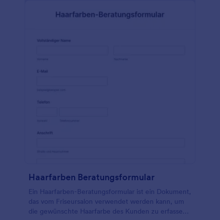
Haarprodukte zu erfassen, die der Kunde
verwendet. Dieses Widget fügt bei Bedarf
dynamisch ähnliche Felder ein, damit der Kunde
weitere Informationen hinzufügen kann. In diesem
Formular wird auch das Unterschriftstool
verwendet, um die digitale Unterschrift des Kunden
zu erfassen, nachdem er die Allgemeinen
Geschäftsbedingungen des Salons gelesen und
akzeptiert hat. Sie können diese Vorlage weiter
anpassen, indem Sie das Schriftformat und das
Layout ändern und mit dem Formulargenerator
Bilder hinzufügen.
Haarfarben Beratungsformular
Ein Haarfarben-Beratungsformular ist ein Dokument,
das vom Friseursalon verwendet werden kann, um
die gewünschte Haarfarbe des Kunden zu erfassen.