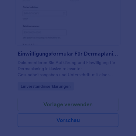
Einwilligungsformular Für Dermaplaning
Dokumentieren Sie Aufklärung und Einwilligung für
Dermaplaning inklusive relevanter
Gesundheitsangaben und Unterschrift mit einer
anpassbaren Formularvorlage in Jotform für digitale
Go to Category:
Einverständniserklärungen
Datenerfassung.
Vorlage verwenden
Vorschau