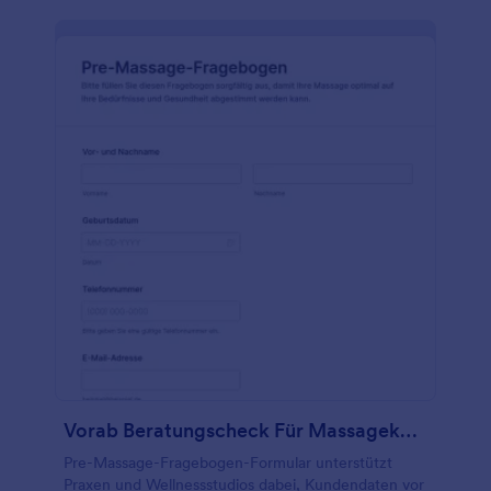
Beratungsformular verwenden, um Ihre Kunden
über Ihre Dienstleistungen zu informieren, ihre
Anliegen anzusprechen und Kontaktinformationen
zu sammeln. Laden Sie einfach unsere kostenlose
App für mobile Formulare herunter, damit Sie auch
unterwegs den Überblick behalten - und
konvertieren Sie die Antworten in eine PDF-Datei,
um sie sicher aufzubewahren. Wenn Sie ein
medizinisches oder Wellness-Zentrum sind,
verwenden Sie dieses Formular, um Ihre Kunden
über die von Ihnen angebotenen
Behandlungsmöglichkeiten zu informieren und
weitere Informationen von ihnen zu erfassen.
Wählen Sie eines unserer schönen Formulardesigns,
um es nach Ihren Wünschen zu gestalten - und
wenn Sie Ihre Meinung ändern, können Sie das
Formular mit unserem kostenlosen
Formulargenerator ganz einfach anpassen!
Vorab Beratungscheck Für Massagekunden Form
Pre-Massage-Fragebogen-Formular unterstützt
Praxen und Wellnessstudios dabei, Kundendaten vor