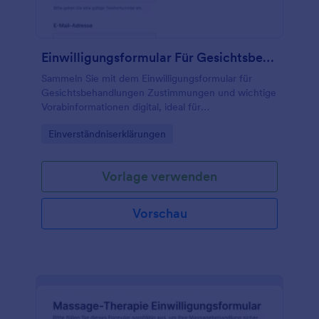
Einwilligungsformular Für Gesichtsbehandlungen
Sammeln Sie mit dem Einwilligungsformular für
Gesichtsbehandlungen Zustimmungen und wichtige
Vorabinformationen digital, ideal für
Kosmetikstudios, Spas und Praxen, die
Go to Category:
Einverständniserklärungen
Datenerfassung und Formular-Antworten mit
Jotform zentral verwalten möchten.
Vorlage verwenden
Vorschau