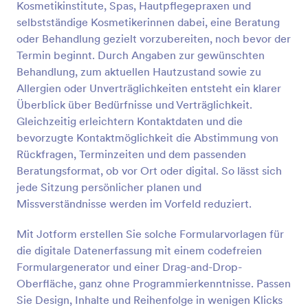
Kosmetikinstitute, Spas, Hautpflegepraxen und
wie z.B. die Farbe und die Platzierung auf dem
Vorschau
Körper.Der Hauptzweck einer
selbstständige Kosmetikerinnen dabei, eine Beratung
Einverständniserklärung besteht darin, den Patienten
oder Behandlung gezielt vorzubereiten, noch bevor der
oder Kunden umfassend über das Verfahren
Termin beginnt. Durch Angaben zur gewünschten
aufzuklären, dem er sich unterziehen wird. Dies ist
Behandlung, zum aktuellen Hautzustand sowie zu
auch die Phase, in der der Kunde viele Fragen
Allergien oder Unverträglichkeiten entsteht ein klarer
stellen kann, um sich Klarheit zu verschaffen und
um sich zu beruhigen. Mit dieser tollen Vorlage für
Überblick über Bedürfnisse und Verträglichkeit.
ein Einwilligungsformular für Tätowierungen können
Gleichzeitig erleichtern Kontaktdaten und die
Sie den Prozess der Einholung der Einwilligung des
bevorzugte Kontaktmöglichkeit die Abstimmung von
Kunden definitiv verbessern.Diese Formularvorlage
Rückfragen, Terminzeiten und dem passenden
enthält Formularfelder, in denen Informationen über
Beratungsformat, ob vor Ort oder digital. So lässt sich
den Kunden, eine wichtige Checkliste für die Zeit
vor dem Eingriff, die medizinischen Bedingungen,
jede Sitzung persönlicher planen und
die Krankengeschichte, die Einwilligung und die
Missverständnisse werden im Vorfeld reduziert.
Verzichtserklärung abgefragt werden. Dieses
Formular verwendet das E-Signatur-Widget, um die
Mit Jotform erstellen Sie solche Formularvorlagen für
Unterschrift des Patienten digital zu erfassen, wenn
die digitale Datenerfassung mit einem codefreien
er mit allen Bedingungen einverstanden ist.
Formulargenerator und einer Drag-and-Drop-
Oberfläche, ganz ohne Programmierkenntnisse. Passen
Sie Design, Inhalte und Reihenfolge in wenigen Klicks