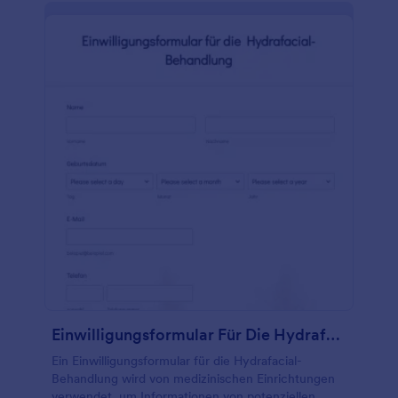
Beispiel für ein automatisch erstelltes, einfaches
Einwilligungsformular, das grundlegende Richtlinien
darüber enthält, was ein Einwilligungsformular im
Allgemeinen enthalten sollte. Sie können den Inhalt
des Formulars ändern, um eine gezieltere oder
detailliertere Einverständniserklärung zu erstellen,
indem Sie diese Vorlage in Ihr Jotform-Konto
kopieren. Sie können auch die Feldbezeichnungen
ändern, Felder hinzufügen oder die Farbe des
Formulars ändern. Sie können das Formular ganz
einfach in eine beliebige Seite einbetten oder als
eigenständiges Webformular auf ein mobiles oder
tragbares Gerät laden. Beginnen Sie mit der
Erstellung Ihres Einverständniserklärungsformulars
mit dieser Vorlage. Holen Sie sich diese Vorlage
kostenlos!
Einwilligungsformular Für Die Hydrafacial Behandlung
Ein Einwilligungsformular für die Hydrafacial-
Behandlung wird von medizinischen Einrichtungen
verwendet, um Informationen von potenziellen