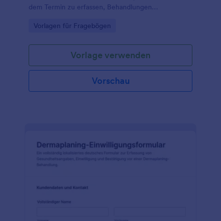
dem Termin zu erfassen, Behandlungen
vorzubereiten und formularantworten für eine
Go to Category:
Vorlagen für Fragebögen
reibungslose Kundenbetreuung in Jotform zu
verwalten.
Vorlage verwenden
Vorschau