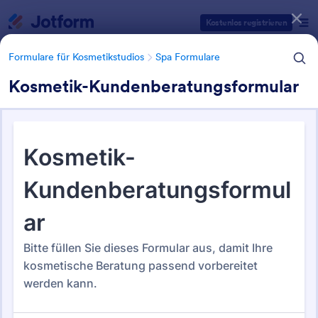
Dialog Start
Kostenlos registrieren
Formulare für Kosmetikstudios
Spa Formulare
Kosmetik-Kundenberatungsformular
Formularvorlagen Kategorien
Formulare für Kosmetikstudios
Spa Formulare
Spa Formulare
44 Vorlagen