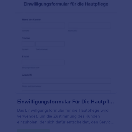
liegt, indem Sie auf die Verwendung von
Papierformularen verzichten. Dieses Formular ist
außerdem einfach zu verwalten, da Sie die
Datensätze auf Ihrer Seite für die Beantwortung
leicht suchen und sortieren können. Mit nur
wenigen Tastenanschlägen erhalten Sie die
benötigten Informationen und Ihre Ergebnisse fast
sofort. Nutzen Sie viele der anderen verfügbaren
Funktionen, die Jotform bietet. Kopieren Sie diese
Vorlage einfach in Ihr Konto und fangen Sie sofort
an, sie zu verwenden, oder nutzen Sie diese Vorlage
als Leitfaden für die Erstellung Ihres idealen
Einverständnisformulars für die Laser-
Haarentfernung.
Einwilligungsformular Für Die Hautpflege
Das Einwilligungsformular für die Hautpflege wird
verwendet, um die Zustimmung des Kunden
einzuholen, der sich dafür entscheidet, den Service
der Dermatologieklinik in Anspruch zu nehmen. In