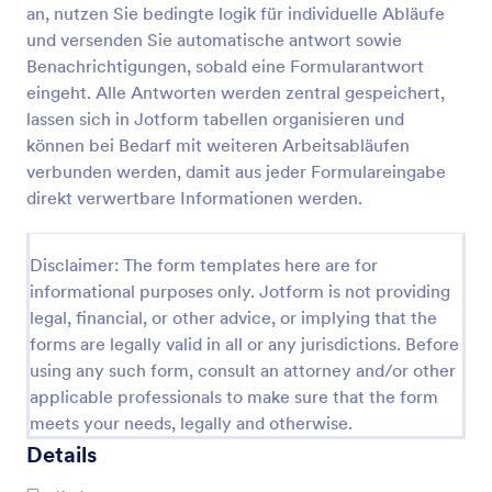
an, nutzen Sie bedingte logik für individuelle Abläufe
Beratungsformular Für Haarverlängerungen
und versenden Sie automatische antwort sowie
Benachrichtigungen, sobald eine Formularantwort
Das Beratungsformular für Haarverlängerungen ist
ein Dokument, das ausgefüllt wird, bevor der Kunde
eingeht. Alle Antworten werden zentral gespeichert,
eine Haarverlängerung erhält. Anhand des Formulars
lassen sich in Jotform tabellen organisieren und
wird festgelegt, welche Art von Dienstleistung oder
können bei Bedarf mit weiteren Arbeitsabläufen
Go to Category:
Spa Formulare
Haarpflege dem Kunden angeboten werden soll.
verbunden werden, damit aus jeder Formulareingabe
Auf diese Weise lassen sich Komplikationen, die
direkt verwertbare Informationen werden.
während oder nach der Behandlung auftreten
Vorlage verwenden
können, minimieren oder verhindern.Dieses
Haarverlängerungs-Beratungsformular enthält
Disclaimer: The form templates here are for
Formularfelder, in denen die Daten des Kunden wie
Vorschau
Name, Alter, Geburtsdatum, Kontaktdaten und
informational purposes only. Jotform is not providing
Adresse abgefragt werden. Es verwendet auch das
legal, financial, or other advice, or implying that the
Termin-Tool, mit dem der Kunde ein verfügbares
forms are legally valid in all or any jurisdictions. Before
Datum und eine Uhrzeit auswählen kann. Dieses
using any such form, consult an attorney and/or other
Tool ist sehr leistungsfähig, denn es deaktiviert den
applicable professionals to make sure that the form
Termin automatisch, wenn er bereits vergeben ist
oder der vorherige Kunde ihn ausgewählt und
meets your needs, legally and otherwise.
gesendet hat. Diese Formularvorlage fragt auch
Details
nach dem Zustand der Haare wie Kopfhaut, Farbe
und Länge. Diese Formularvorlage verwendet auch