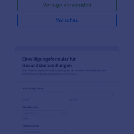
Vorlage verwenden
Zweck, die Risiken und die Vorteile der Spa-
Behandlung. Außerdem sichert es dem Kunden zu,
die Behandlung vertraulich zu behandeln. Diese
Vorschau
Formularvorlage enthält mehrere Ankreuzoptionen,
denen der Kunde zustimmen muss, um mit der
Behandlung fortzufahren. Darüber hinaus muss der
Kunde das Formular digital unterschreiben, d.h. er
erkennt die im Formular genannten Bedingungen
an. Mit dem Tool Absatz können Sie statische
Inhalte wie Anweisungen und andere wichtige
Informationen im Formular anzeigen. Diese
Formularvorlage verwendet das Tool Signatur, mit
dem der Formulareigentümer eine digitale
Unterschrift des Kunden erfassen kann. Sie können
dieses Formular über den Formulargenerator weiter
anpassen, indem Sie weitere Begriffe hinzufügen
und das Farbthema bearbeiten.