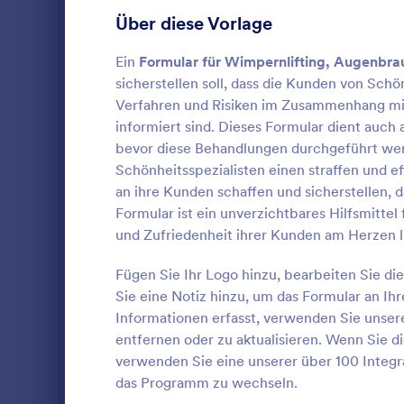
stellen kann,
Gaming Formulare
22
Über diese Vorlage
verschaffen 
dieser tollen
Gesundheitsformulare
965
Ein
Formular für Wimpernlifting, Augenbra
Einwilligung
sicherstellen soll, dass die Kunden von Schö
können Sie d
Personalformulare
778
Einwilligung
Verfahren und Risiken im Zusammenhang mi
verbessern.D
IT-Formulare
informiert sind. Dieses Formular dient auch
129
Formularfeld
bevor diese Behandlungen durchgeführt wer
über den Kun
Formulare für Versicherungen
65
Schönheitsspezialisten einen straffen und e
für die Zeit 
Das Aufnahm
an ihre Kunden schaffen und sicherstellen, d
medizinisch
Produktionsformulare
10
ist ein Doku
Krankengesch
Formular ist ein unverzichtbares Hilfsmittel
oder der Kli
die Verzicht
und Zufriedenheit ihrer Kunden am Herzen l
Marketing Formulare
54
Informatione
Dieses Form
Go to Cate
Spa Formul
Präferenzen
Widget, um d
Fügen Sie Ihr Logo hinzu, bearbeiten Sie di
Fotografieformulare
77
kosmetische
digital zu er
Sie eine Notiz hinzu, um das Formular an I
erfassen. Die
Bedingungen 
Vo
Öffentliche Verwaltungsformulare
da die Kosmet
42
Informationen erfasst, verwenden Sie unser
im Voraus w
entfernen oder zu aktualisieren. Wenn Sie 
Dienstleist
Immobilienformulare
297
verwenden Sie eine unserer über 100 Integr
empfehlen w
das Programm zu wechseln.
Kundenaufna
SEO Formulare
4