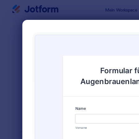
Dialog Start
Mein Workspace
Formularvo
Spa 
SORTIEREN NACH
Beliebt
44 Vorlage
FORMULARLAYOUT
Klassisch
KATEGORIEN
BRANCHEN
Werbeformulare
31