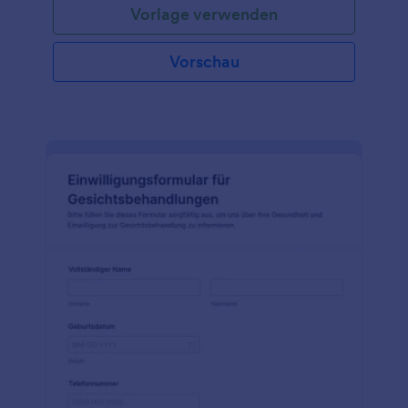
Vorlage verwenden
Zweck, die Risiken und die Vorteile der Spa-
Behandlung. Außerdem sichert es dem Kunden zu,
die Behandlung vertraulich zu behandeln. Diese
Vorschau
Formularvorlage enthält mehrere Ankreuzoptionen,
denen der Kunde zustimmen muss, um mit der
Behandlung fortzufahren. Darüber hinaus muss der
Kunde das Formular digital unterschreiben, d.h. er
erkennt die im Formular genannten Bedingungen
an. Mit dem Tool Absatz können Sie statische
Inhalte wie Anweisungen und andere wichtige
Informationen im Formular anzeigen. Diese
Formularvorlage verwendet das Tool Signatur, mit
dem der Formulareigentümer eine digitale
Unterschrift des Kunden erfassen kann. Sie können
dieses Formular über den Formulargenerator weiter
anpassen, indem Sie weitere Begriffe hinzufügen
und das Farbthema bearbeiten.