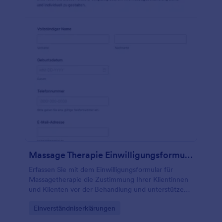
Massage Therapie Einwilligungsformular
Erfassen Sie mit dem Einwilligungsformular für
Massagetherapie die Zustimmung Ihrer Klientinnen
und Klienten vor der Behandlung und unterstützen
Sie eine verlässliche Datenerfassung in Praxis, Studio
Go to Category:
Einverständniserklärungen
oder bei Hausbesuchen mit Jotform.