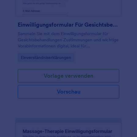
Einwilligungsformular Für Gesichtsbehandlungen
Sammeln Sie mit dem Einwilligungsformular für
Gesichtsbehandlungen Zustimmungen und wichtige
Vorabinformationen digital, ideal für
Kosmetikstudios, Spas und Praxen, die
Go to Category:
Einverständniserklärungen
Datenerfassung und Formular-Antworten mit
Jotform zentral verwalten möchten.
Vorlage verwenden
Vorschau