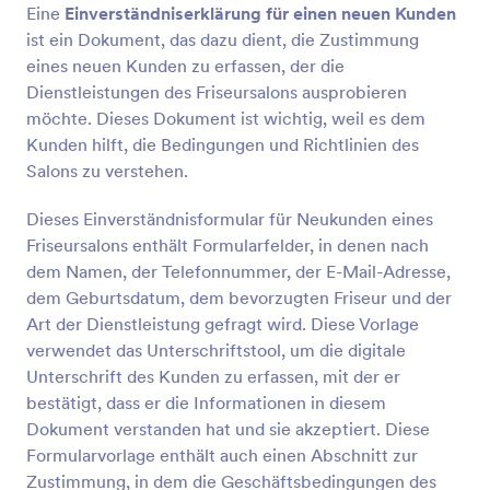
wie z.B. die Farbe und die Platzierung auf dem
Eine
Einverständniserklärung für einen neuen Kunden
Vorschau
Körper.Der Hauptzweck einer
ist ein Dokument, das dazu dient, die Zustimmung
Einverständniserklärung besteht darin, den Patienten
eines neuen Kunden zu erfassen, der die
oder Kunden umfassend über das Verfahren
Dienstleistungen des Friseursalons ausprobieren
aufzuklären, dem er sich unterziehen wird. Dies ist
möchte. Dieses Dokument ist wichtig, weil es dem
auch die Phase, in der der Kunde viele Fragen
stellen kann, um sich Klarheit zu verschaffen und
Kunden hilft, die Bedingungen und Richtlinien des
um sich zu beruhigen. Mit dieser tollen Vorlage für
Salons zu verstehen.
ein Einwilligungsformular für Tätowierungen können
Sie den Prozess der Einholung der Einwilligung des
Dieses Einverständnisformular für Neukunden eines
Kunden definitiv verbessern.Diese Formularvorlage
Friseursalons enthält Formularfelder, in denen nach
enthält Formularfelder, in denen Informationen über
dem Namen, der Telefonnummer, der E-Mail-Adresse,
den Kunden, eine wichtige Checkliste für die Zeit
vor dem Eingriff, die medizinischen Bedingungen,
dem Geburtsdatum, dem bevorzugten Friseur und der
die Krankengeschichte, die Einwilligung und die
Art der Dienstleistung gefragt wird. Diese Vorlage
Verzichtserklärung abgefragt werden. Dieses
verwendet das Unterschriftstool, um die digitale
Formular verwendet das E-Signatur-Widget, um die
Unterschrift des Kunden zu erfassen, mit der er
Unterschrift des Patienten digital zu erfassen, wenn
bestätigt, dass er die Informationen in diesem
er mit allen Bedingungen einverstanden ist.
Dokument verstanden hat und sie akzeptiert. Diese
Formularvorlage enthält auch einen Abschnitt zur
Zustimmung, in dem die Geschäftsbedingungen des