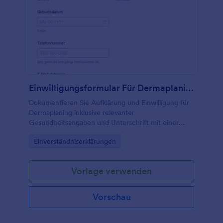
Einwilligungsformular Für Dermaplaning
Dokumentieren Sie Aufklärung und Einwilligung für
Dermaplaning inklusive relevanter
Gesundheitsangaben und Unterschrift mit einer
anpassbaren Formularvorlage in Jotform für digitale
Go to Category:
Einverständniserklärungen
Datenerfassung.
Vorlage verwenden
Vorschau