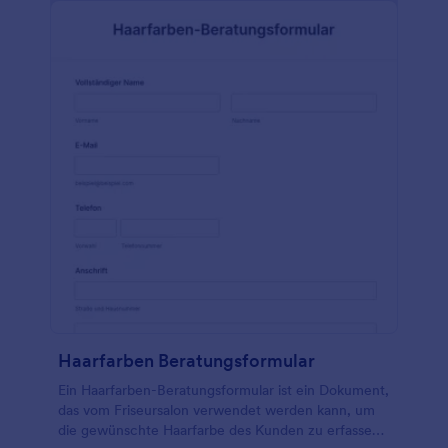
Haarprodukte zu erfassen, die der Kunde
verwendet. Dieses Widget fügt bei Bedarf
dynamisch ähnliche Felder ein, damit der Kunde
weitere Informationen hinzufügen kann. In diesem
Formular wird auch das Unterschriftstool
verwendet, um die digitale Unterschrift des Kunden
zu erfassen, nachdem er die Allgemeinen
Geschäftsbedingungen des Salons gelesen und
akzeptiert hat. Sie können diese Vorlage weiter
anpassen, indem Sie das Schriftformat und das
Layout ändern und mit dem Formulargenerator
Bilder hinzufügen.
Haarfarben Beratungsformular
Ein Haarfarben-Beratungsformular ist ein Dokument,
das vom Friseursalon verwendet werden kann, um
die gewünschte Haarfarbe des Kunden zu erfassen.