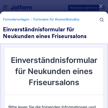
Dialog Start
Kostenlos registrieren
Formularvorlagen
Formulare für Kosmetikstudios
Einverständnisformular für
Neukunden eines Friseursalons
Formularvorlagen Kategorien
Formularvorlagen
Formulare für Kosmetikstudios
Spa Formulare
44 Vorlagen