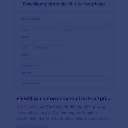
liegt, indem Sie auf die Verwendung von
Papierformularen verzichten. Dieses Formular ist
außerdem einfach zu verwalten, da Sie die
Datensätze auf Ihrer Seite für die Beantwortung
leicht suchen und sortieren können. Mit nur
wenigen Tastenanschlägen erhalten Sie die
benötigten Informationen und Ihre Ergebnisse fast
sofort. Nutzen Sie viele der anderen verfügbaren
Funktionen, die Jotform bietet. Kopieren Sie diese
Vorlage einfach in Ihr Konto und fangen Sie sofort
an, sie zu verwenden, oder nutzen Sie diese Vorlage
als Leitfaden für die Erstellung Ihres idealen
Einverständnisformulars für die Laser-
Haarentfernung.
Einwilligungsformular Für Die Hautpflege
Das Einwilligungsformular für die Hautpflege wird
verwendet, um die Zustimmung des Kunden
einzuholen, der sich dafür entscheidet, den Service
der Dermatologieklinik in Anspruch zu nehmen. In