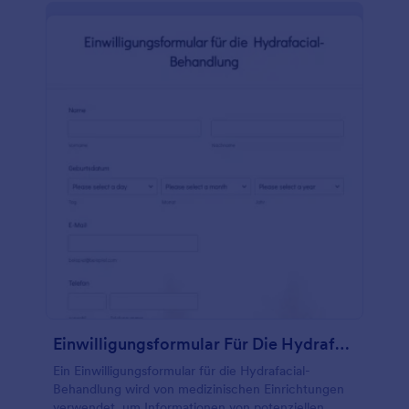
Beispiel für ein automatisch erstelltes, einfaches
Einwilligungsformular, das grundlegende Richtlinien
darüber enthält, was ein Einwilligungsformular im
Allgemeinen enthalten sollte. Sie können den Inhalt
des Formulars ändern, um eine gezieltere oder
detailliertere Einverständniserklärung zu erstellen,
indem Sie diese Vorlage in Ihr Jotform-Konto
kopieren. Sie können auch die Feldbezeichnungen
ändern, Felder hinzufügen oder die Farbe des
Formulars ändern. Sie können das Formular ganz
einfach in eine beliebige Seite einbetten oder als
eigenständiges Webformular auf ein mobiles oder
tragbares Gerät laden. Beginnen Sie mit der
Erstellung Ihres Einverständniserklärungsformulars
mit dieser Vorlage. Holen Sie sich diese Vorlage
kostenlos!
Einwilligungsformular Für Die Hydrafacial Behandlung
Ein Einwilligungsformular für die Hydrafacial-
Behandlung wird von medizinischen Einrichtungen
verwendet, um Informationen von potenziellen