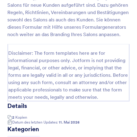
Salons für neue Kunden aufgeführt sind. Dazu gehören
Beratungsformular Für Haarverlängerungen
Regeln, Richtlinien, Vereinbarungen und Bestätigungen
Das Beratungsformular für Haarverlängerungen ist
sowohl des Salons als auch des Kunden. Sie können
ein Dokument, das ausgefüllt wird, bevor der Kunde
dieses Formular mit Hilfe unseres Formulargenerators
eine Haarverlängerung erhält. Anhand des Formulars
noch weiter an das Branding Ihres Salons anpassen.
wird festgelegt, welche Art von Dienstleistung oder
Go to Category:
Spa Formulare
Haarpflege dem Kunden angeboten werden soll.
Auf diese Weise lassen sich Komplikationen, die
Disclaimer: The form templates here are for
während oder nach der Behandlung auftreten
informational purposes only. Jotform is not providing
Vorlage verwenden
können, minimieren oder verhindern.Dieses
legal, financial, or other advice, or implying that the
Haarverlängerungs-Beratungsformular enthält
Formularfelder, in denen die Daten des Kunden wie
forms are legally valid in all or any jurisdictions. Before
Vorschau
Name, Alter, Geburtsdatum, Kontaktdaten und
using any such form, consult an attorney and/or other
Adresse abgefragt werden. Es verwendet auch das
applicable professionals to make sure that the form
Termin-Tool, mit dem der Kunde ein verfügbares
meets your needs, legally and otherwise.
Datum und eine Uhrzeit auswählen kann. Dieses
Details
Tool ist sehr leistungsfähig, denn es deaktiviert den
Termin automatisch, wenn er bereits vergeben ist
oder der vorherige Kunde ihn ausgewählt und
2
Kopien
Datum des letzten Updates:
11. Mai 2026
gesendet hat. Diese Formularvorlage fragt auch
Kategorien
nach dem Zustand der Haare wie Kopfhaut, Farbe
und Länge. Diese Formularvorlage verwendet auch