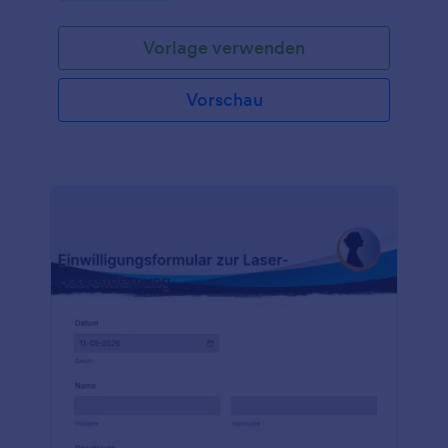
Kunden hilft, die Bedingungen und Richtlinien des
Salons zu verstehen.Dieses Einverständnisformular
Vorlage verwenden
für Neukunden eines Friseursalons enthält
Formularfelder, in denen nach dem Namen, der
Telefonnummer, der E-Mail-Adresse, dem
Vorschau
Geburtsdatum, dem bevorzugten Friseur und der
Art der Dienstleistung gefragt wird. Diese Vorlage
verwendet das Unterschriftstool, um die digitale
Unterschrift des Kunden zu erfassen, mit der er
bestätigt, dass er die Informationen in diesem
Dokument verstanden hat und sie akzeptiert. Diese
Formularvorlage enthält auch einen Abschnitt zur
Zustimmung, in dem die Geschäftsbedingungen des
Salons für neue Kunden aufgeführt sind. Dazu
gehören Regeln, Richtlinien, Vereinbarungen und
Bestätigungen sowohl des Salons als auch des
Kunden. Sie können dieses Formular mit Hilfe
unseres Formulargenerators noch weiter an das
Branding Ihres Salons anpassen.