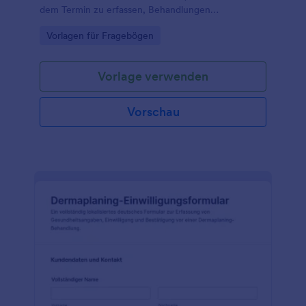
dem Termin zu erfassen, Behandlungen
vorzubereiten und formularantworten für eine
Go to Category:
Vorlagen für Fragebögen
reibungslose Kundenbetreuung in Jotform zu
verwalten.
Vorlage verwenden
Vorschau