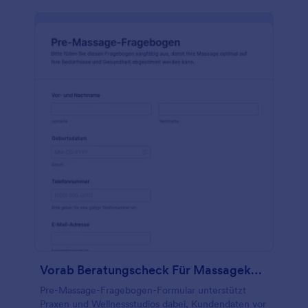
Beratungsformular verwenden, um Ihre Kunden
über Ihre Dienstleistungen zu informieren, ihre
Anliegen anzusprechen und Kontaktinformationen
zu sammeln. Laden Sie einfach unsere kostenlose
App für mobile Formulare herunter, damit Sie auch
unterwegs den Überblick behalten - und
konvertieren Sie die Antworten in eine PDF-Datei,
um sie sicher aufzubewahren. Wenn Sie ein
medizinisches oder Wellness-Zentrum sind,
verwenden Sie dieses Formular, um Ihre Kunden
über die von Ihnen angebotenen
Behandlungsmöglichkeiten zu informieren und
weitere Informationen von ihnen zu erfassen.
Wählen Sie eines unserer schönen Formulardesigns,
um es nach Ihren Wünschen zu gestalten - und
wenn Sie Ihre Meinung ändern, können Sie das
Formular mit unserem kostenlosen
Formulargenerator ganz einfach anpassen!
Vorab Beratungscheck Für Massagekunden Form
Pre-Massage-Fragebogen-Formular unterstützt
Praxen und Wellnessstudios dabei, Kundendaten vor