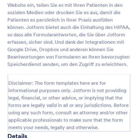
Website ein, teilen Sie es mit Ihren Patienten in den
Beratungsformular Für Haarverlängerungen
sozialen Medien oder drucken Sie es aus, damit die
Das Beratungsformular für Haarverlängerungen ist
Patienten es persönlich in Ihrer Praxis ausfüllen
ein Dokument, das ausgefüllt wird, bevor der Kunde
können. Jotform bietet auch die Einhaltung des HIPAA,
eine Haarverlängerung erhält. Anhand des Formulars
so dass alle Formularantworten, die Sie über Jotform
wird festgelegt, welche Art von Dienstleistung oder
erfassen, sicher sind. Und dank der Integrationen mit
Go to Category:
Spa Formulare
Haarpflege dem Kunden angeboten werden soll.
Google Drive, Dropbox und anderen können Sie
Auf diese Weise lassen sich Komplikationen, die
während oder nach der Behandlung auftreten
Beantwortungen von Formularen an Ihren bevorzugten
Vorlage verwenden
können, minimieren oder verhindern.Dieses
Speicherdienst senden, um den Zugriff zu erleichtern.
Haarverlängerungs-Beratungsformular enthält
Formularfelder, in denen die Daten des Kunden wie
Vorschau
Name, Alter, Geburtsdatum, Kontaktdaten und
Disclaimer: The form templates here are for
Adresse abgefragt werden. Es verwendet auch das
informational purposes only. Jotform is not providing
Termin-Tool, mit dem der Kunde ein verfügbares
legal, financial, or other advice, or implying that the
Datum und eine Uhrzeit auswählen kann. Dieses
forms are legally valid in all or any jurisdictions. Before
Tool ist sehr leistungsfähig, denn es deaktiviert den
Termin automatisch, wenn er bereits vergeben ist
using any such form, consult an attorney and/or other
oder der vorherige Kunde ihn ausgewählt und
applicable professionals to make sure that the form
gesendet hat. Diese Formularvorlage fragt auch
meets your needs, legally and otherwise.
nach dem Zustand der Haare wie Kopfhaut, Farbe
Details
und Länge. Diese Formularvorlage verwendet auch