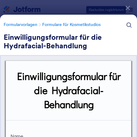
Dialog Start
Kostenlos registrieren
Formularvorlagen
Formulare für Kosmetikstudios
Einwilligungsformular für die
Hydrafacial-Behandlung
Formularvorlagen Kategorien
Formularvorlagen
Formulare für Kosmetikstudios
Spa Formulare
44 Vorlagen