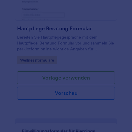
Hautpflege Beratung Formular
Bereiten Sie Hautpflegegespräche mit dem
Hautpflege-Beratung Formular vor und sammeln Sie
per Jotform online wichtige Angaben für
Kosmetikinstitute und Hautpflegepraxen, damit
Go to Category:
Wellnessformulare
Empfehlungen und Behandlungen gezielter geplant
werden können.
Vorlage verwenden
Vorschau