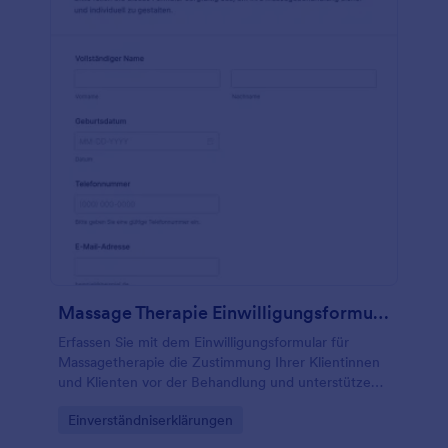
Massage Therapie Einwilligungsformular
Erfassen Sie mit dem Einwilligungsformular für
Massagetherapie die Zustimmung Ihrer Klientinnen
und Klienten vor der Behandlung und unterstützen
Sie eine verlässliche Datenerfassung in Praxis, Studio
Go to Category:
Einverständniserklärungen
oder bei Hausbesuchen mit Jotform.