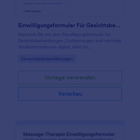
Einwilligungsformular Für Gesichtsbehandlungen
Sammeln Sie mit dem Einwilligungsformular für
Gesichtsbehandlungen Zustimmungen und wichtige
Vorabinformationen digital, ideal für
Kosmetikstudios, Spas und Praxen, die
Go to Category:
Einverständniserklärungen
Datenerfassung und Formular-Antworten mit
Jotform zentral verwalten möchten.
Vorlage verwenden
Vorschau