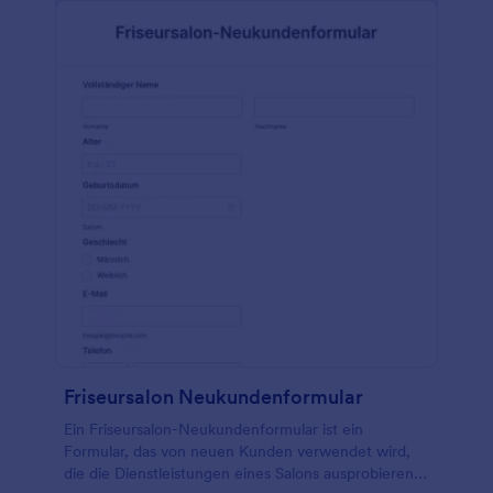
Hautbehandlung fortzufahren. Außerdem muss der
Kunde das Formular digital unterschreiben, womit
er/sie die im Formular genannten Bedingungen
anerkennt. Mit dem Tool Absatz können Sie
statische Inhalte wie Anweisungen und andere
wichtige Informationen im Formular anzeigen. Diese
Formularvorlage verwendet das Tool Signatur, mit
dem der Formulareigentümer eine digitale
Unterschrift des Kunden erfassen kann. Sie können
diese Vorlage weiter anpassen, indem Sie die
Elemente oder den Inhalt mit dem
Formulargenerator Ihren Wünschen entsprechend
ändern.
Friseursalon Neukundenformular
Ein Friseursalon-Neukundenformular ist ein
Formular, das von neuen Kunden verwendet wird,
die die Dienstleistungen eines Salons ausprobieren