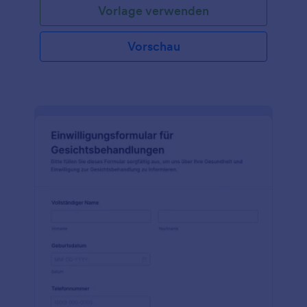
Vorlage verwenden
Zweck, die Risiken und die Vorteile der Spa-
Behandlung. Außerdem sichert es dem Kunden zu,
die Behandlung vertraulich zu behandeln. Diese
Vorschau
Formularvorlage enthält mehrere Ankreuzoptionen,
denen der Kunde zustimmen muss, um mit der
Behandlung fortzufahren. Darüber hinaus muss der
Kunde das Formular digital unterschreiben, d.h. er
erkennt die im Formular genannten Bedingungen
an. Mit dem Tool Absatz können Sie statische
Inhalte wie Anweisungen und andere wichtige
Informationen im Formular anzeigen. Diese
Formularvorlage verwendet das Tool Signatur, mit
dem der Formulareigentümer eine digitale
Unterschrift des Kunden erfassen kann. Sie können
dieses Formular über den Formulargenerator weiter
anpassen, indem Sie weitere Begriffe hinzufügen
und das Farbthema bearbeiten.