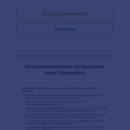
erfassen. Dieses Formular stellt sicher, dass die
Kunden ihre Zustimmung zum Piercing in Kenntnis
Vorlage verwenden
der Sachlage gegeben haben und ermöglicht es
Piercingkünstlern und Studiobesitzern, alle
relevanten Gesundheitsinformationen zu
Vorschau
dokumentieren, die sich auf das Verfahren
auswirken können. Durch die Verwendung dieses
Formulars können Piercing-Profis die Einwilligung
des Kunden und die Gesundheitsinformationen auf
optimierte und organisierte Weise aufzeichnen und
so die allgemeine Sicherheit und Professionalität
ihrer Dienstleistungen verbessern.Jotform bietet
einen benutzerfreundlichen Formulargenerator, mit
dem Piercingkünstler und Studiobesitzer
Einverständniserklärungen für Piercings einfach
erstellen und anpassen können. Mit seiner Drag &
Drop-Funktionalität und den umfangreichen
Feldoptionen gibt Jotform den Nutzern die
Möglichkeit, ein Formular zu entwerfen, das ihren
speziellen Anforderungen entspricht. Mit Jotform
Signatur, einer Lösung für die elektronische
Unterschrift, können Kunden ihre Zustimmung