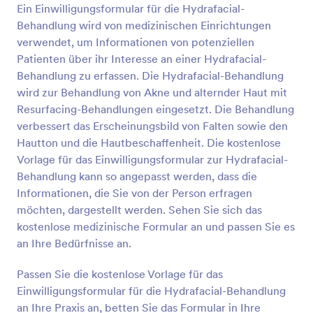
wie z.B. die Farbe und die Platzierung auf dem
Ein Einwilligungsformular für die Hydrafacial-
Vorschau
Körper.Der Hauptzweck einer
Behandlung wird von medizinischen Einrichtungen
Einverständniserklärung besteht darin, den Patienten
verwendet, um Informationen von potenziellen
oder Kunden umfassend über das Verfahren
Patienten über ihr Interesse an einer Hydrafacial-
aufzuklären, dem er sich unterziehen wird. Dies ist
Behandlung zu erfassen. Die Hydrafacial-Behandlung
auch die Phase, in der der Kunde viele Fragen
stellen kann, um sich Klarheit zu verschaffen und
wird zur Behandlung von Akne und alternder Haut mit
um sich zu beruhigen. Mit dieser tollen Vorlage für
Resurfacing-Behandlungen eingesetzt. Die Behandlung
ein Einwilligungsformular für Tätowierungen können
verbessert das Erscheinungsbild von Falten sowie den
Sie den Prozess der Einholung der Einwilligung des
Hautton und die Hautbeschaffenheit. Die kostenlose
Kunden definitiv verbessern.Diese Formularvorlage
Vorlage für das Einwilligungsformular zur Hydrafacial-
enthält Formularfelder, in denen Informationen über
den Kunden, eine wichtige Checkliste für die Zeit
Behandlung kann so angepasst werden, dass die
vor dem Eingriff, die medizinischen Bedingungen,
Informationen, die Sie von der Person erfragen
die Krankengeschichte, die Einwilligung und die
möchten, dargestellt werden. Sehen Sie sich das
Verzichtserklärung abgefragt werden. Dieses
kostenlose medizinische Formular an und passen Sie es
Formular verwendet das E-Signatur-Widget, um die
an Ihre Bedürfnisse an.
Unterschrift des Patienten digital zu erfassen, wenn
er mit allen Bedingungen einverstanden ist.
Passen Sie die kostenlose Vorlage für das
Einwilligungsformular für die Hydrafacial-Behandlung
an Ihre Praxis an, betten Sie das Formular in Ihre