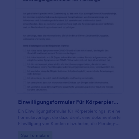
Einwilligungsformular Für Körperpiercings
Ein Einwilligungsformular für Körperpiercings ist eine
Formularvorlage, die dazu dient, eine dokumentierte
Einwilligung von Kunden einzuholen, die Piercing-
Dienste in Anspruch nehmen möchten und
Go to Category:
Spa Formulare
Informationen über deren Gesundheitszustand zu