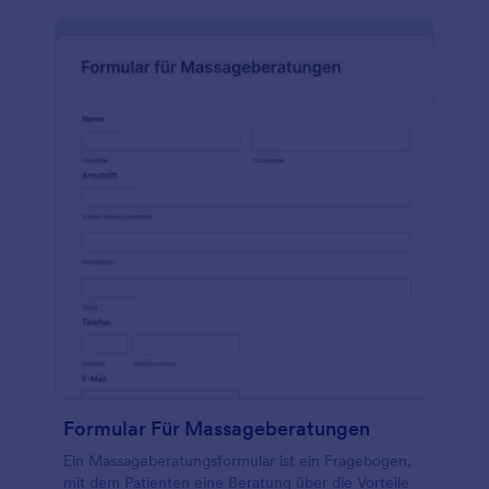
möchten, dargestellt werden. Sehen Sie sich das
kostenlose medizinische Formular an und passen Sie
es an Ihre Bedürfnisse an.Passen Sie die kostenlose
Vorlage für das Einwilligungsformular für die
Hydrafacial-Behandlung an Ihre Praxis an, betten Sie
das Formular in Ihre Website ein, teilen Sie es mit
Ihren Patienten in den sozialen Medien oder
drucken Sie es aus, damit die Patienten es
persönlich in Ihrer Praxis ausfüllen können. Jotform
bietet auch die Einhaltung des HIPAA, so dass alle
Formularantworten, die Sie über Jotform erfassen,
sicher sind. Und dank der Integrationen mit Google
Drive, Dropbox und anderen können Sie
Beantwortungen von Formularen an Ihren
bevorzugten Speicherdienst senden, um den Zugriff
zu erleichtern.
Formular Für Massageberatungen
Ein Massageberatungsformular ist ein Fragebogen,
mit dem Patienten eine Beratung über die Vorteile