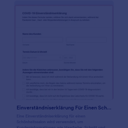
sehr leistungsfähig, denn es deaktiviert den Termin
automatisch, wenn er bereits von einem anderen
Kunden belegt ist, je nach der konfigurierten
Verfügbarkeit des Formularinhabers oder des Salons.
Dieses Formular verfügt auch über ein Feld zum
Hochladen von Dateien, in das die Kunden ein Foto
ihrer aktuellen und bevorzugten Frisur hochladen
können. Es verfügt auch über ein Unterschriftsfeld,
in dem der Kunde digital unterschreiben kann,
nachdem er die Geschäftsbedingungen des Salons
anerkannt hat.
Einverständniserklärung Für Einen Schönheitssalon
Eine Einverständniserklärung für einen
Schönheitssalon wird verwendet, um
Kundeninformationen wie Haarfarbe, Schnitt und