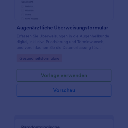
Augenärztliche Überweisungsformular
Erfassen Sie Überweisungen in die Augenheilkunde
digital, inklusive Priorisierung und Terminwunsch,
und vereinfachen Sie die Datenerfassung für
überweisende und augenärztliche Praxen mit
Go to Category:
Gesundheitsformulare
Jotform.
Vorlage verwenden
Vorschau