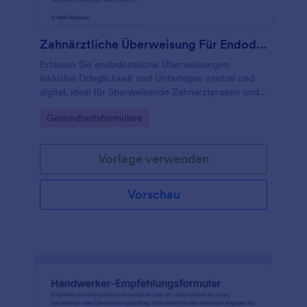
Zahnärztliche Überweisung Für Endodontie Fragebogen
Erfassen Sie endodontische Überweisungen
inklusive Dringlichkeit und Unterlagen zentral und
digital, ideal für überweisende Zahnarztpraxen und
endodontische Fachpraxen mit klarer
Go to Category:
Gesundheitsformulare
Datenerfassung in Jotform.
Vorlage verwenden
Vorschau