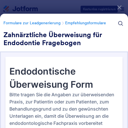
Dialog Start
Kostenlos registrieren
Formulare zur Leadgenerierung
Empfehlungsformulare
Zahnärztliche Überweisung für
Endodontie Fragebogen
Formularvorlagen Kategorien
Formulare zur Leadgenerierung
Empfehlungsformulare
Empfehlungsformulare
19 Vorlagen