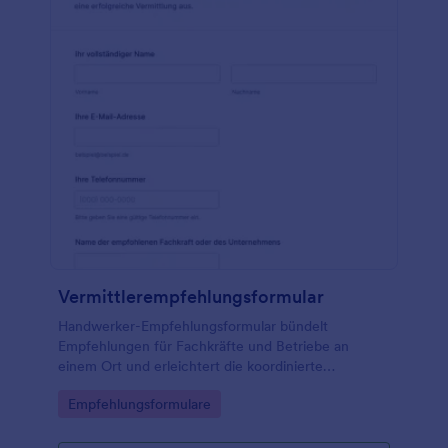
Vermittlerempfehlungsformular
Handwerker-Empfehlungsformular bündelt
Empfehlungen für Fachkräfte und Betriebe an
einem Ort und erleichtert die koordinierte
Kontaktaufnahme für Verwaltung, Bauprojekte oder
Go to Category:
Empfehlungsformulare
private Vorhaben über Jotform.