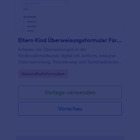
Eltern Kind Überweisungsformular Für Kinderzahnmedizin
Erfassen Sie Überweisungen in der
Kinderzahnheilkunde digital mit Jotform, inklusive
Datensammlung, Priorisierung und Terminwünschen,
damit überweisende Stellen und Praxisteams
Go to Category:
Gesundheitsformulare
Informationen schneller weitergeben und
bearbeiten können.
Vorlage verwenden
Vorschau