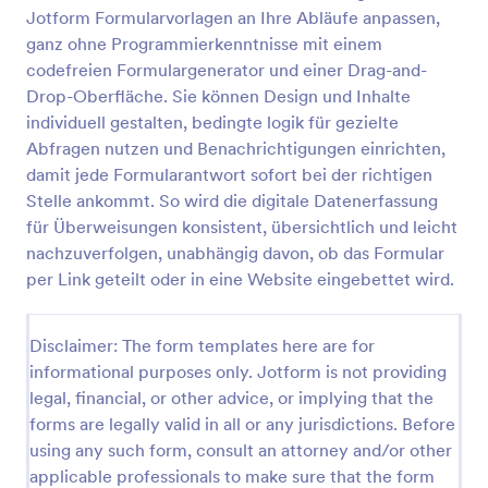
Jotform Formularvorlagen an Ihre Abläufe anpassen,
Formular Zur Zahnärztlichen Überweisung Für Oralchirurgie
ganz ohne Programmierkenntnisse mit einem
Überweisungsformular für die Mundchirurgie
codefreien Formulargenerator und einer Drag-and-
unterstützt Praxen bei der digitalen Datenerfassung
Drop-Oberfläche. Sie können Design und Inhalte
für oralchirurgische Überweisungen, damit
individuell gestalten, bedingte logik für gezielte
Informationen vollständig ankommen und Anfragen
Abfragen nutzen und Benachrichtigungen einrichten,
Go to Category:
Gesundheitsformulare
in Jotform als Formularantworten zentral bearbeitet
damit jede Formularantwort sofort bei der richtigen
werden können.
Stelle ankommt. So wird die digitale Datenerfassung
Vorlage verwenden
für Überweisungen konsistent, übersichtlich und leicht
nachzuverfolgen, unabhängig davon, ob das Formular
Vorschau
per Link geteilt oder in eine Website eingebettet wird.
Disclaimer: The form templates here are for
informational purposes only. Jotform is not providing
legal, financial, or other advice, or implying that the
forms are legally valid in all or any jurisdictions. Before
using any such form, consult an attorney and/or other
applicable professionals to make sure that the form