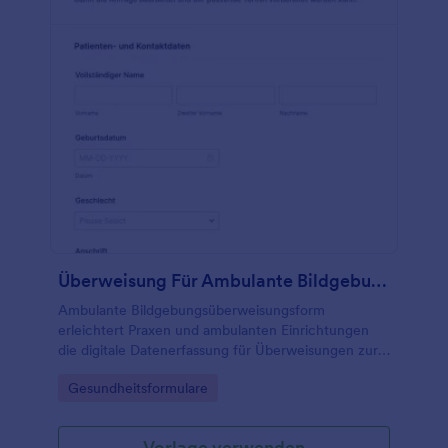
Überweisung Für Ambulante Bildgebung Formular
Ambulante Bildgebungsüberweisungsform
erleichtert Praxen und ambulanten Einrichtungen
die digitale Datenerfassung für Überweisungen zur
Bildgebung, inklusive Terminwunsch und
Go to Category:
Gesundheitsformulare
Rückmeldeweg, und sammelt Formularantworten
zentral mit Jotform.
Vorlage verwenden