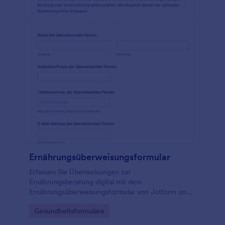
Ernährungsüberweisungsformular
Erfassen Sie Überweisungen zur
Ernährungsberatung digital mit dem
Ernährungsüberweisungsformular von Jotform und
vereinfachen Sie Datenerfassung, Erstkontakt und
Go to Category:
Gesundheitsformulare
interne Abstimmung für Praxen, Kliniken und
Beratungsstellen.