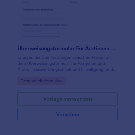
Überweisungsformular Für Ärztinnen Und Ärzte
Erfassen Sie Überweisungen zwischen Praxen mit
dem Überweisungsformular für Ärztinnen und
Ärzte, inklusive Dringlichkeit und Einwilligung, und
bündeln Sie die Datenerfassung sowie jede
Go to Category:
Gesundheitsformulare
Formulareinsendung zentral in Jotform.
Vorlage verwenden
Vorschau