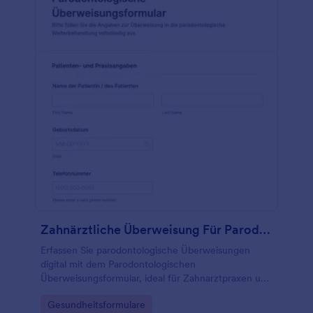
Zahnärztliche Überweisung Für Parodontologie Fragebogen
Erfassen Sie parodontologische Überweisungen
digital mit dem Parodontologischen
Überweisungsformular, ideal für Zahnarztpraxen und
Fachpraxen, inklusive Datenerfassung, Uploads und
Go to Category:
Gesundheitsformulare
klarer Weitergabe über Jotform Formularvorlagen.