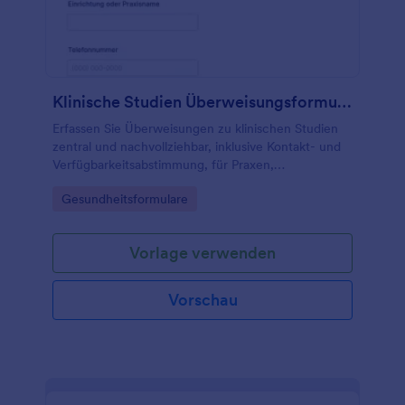
Klinische Studien Überweisungsformular
Erfassen Sie Überweisungen zu klinischen Studien
zentral und nachvollziehbar, inklusive Kontakt- und
Verfügbarkeitsabstimmung, für Praxen,
Studienzentren und medizinische Netzwerke mit
Go to Category:
Gesundheitsformulare
Jotform.
Vorlage verwenden
Vorschau