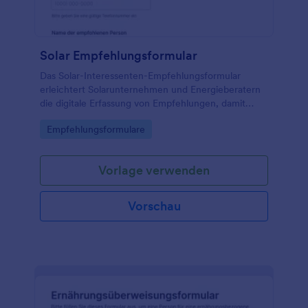
Solar Empfehlungsformular
Das Solar-Interessenten-Empfehlungsformular
erleichtert Solarunternehmen und Energieberatern
die digitale Erfassung von Empfehlungen, damit
neue Kontakte schneller qualifiziert, zugeordnet und
Go to Category:
Empfehlungsformulare
zur Beratung eingeladen werden können.
Vorlage verwenden
Vorschau