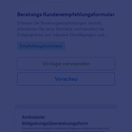
Beratungs Kundenempfehlungsformular
Erfassen Sie Beratungsempfehlungen zentral,
priorisieren Sie neue Kontakte und bereiten Sie
Erstgespräche vor, inklusive Einwilligungen und
Terminwünschen, mit dem Beratungs-
Go to Category:
Empfehlungsformulare
Kundenempfehlungsformular in Jotform.
Vorlage verwenden
Vorschau