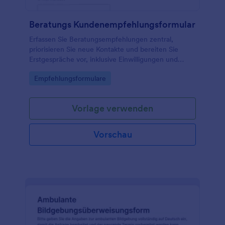
Beratungs Kundenempfehlungsformular
Erfassen Sie Beratungsempfehlungen zentral,
priorisieren Sie neue Kontakte und bereiten Sie
Erstgespräche vor, inklusive Einwilligungen und
Terminwünschen, mit dem Beratungs-
Go to Category:
Empfehlungsformulare
Kundenempfehlungsformular in Jotform.
Vorlage verwenden
Vorschau