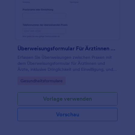
Überweisungsformular Für Ärztinnen Und Ärzte
Erfassen Sie Überweisungen zwischen Praxen mit
dem Überweisungsformular für Ärztinnen und
Ärzte, inklusive Dringlichkeit und Einwilligung, und
bündeln Sie die Datenerfassung sowie jede
Go to Category:
Gesundheitsformulare
Formulareinsendung zentral in Jotform.
Vorlage verwenden
Vorschau