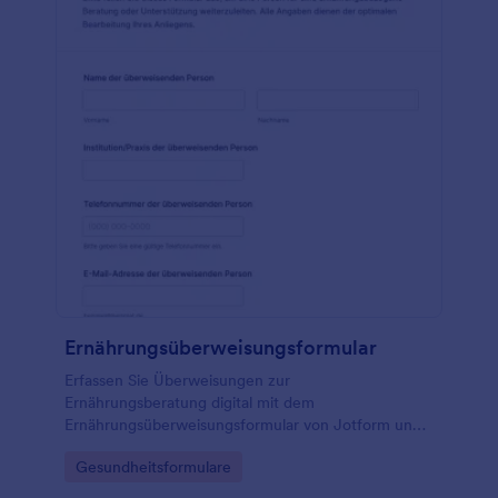
Ernährungsüberweisungsformular
Erfassen Sie Überweisungen zur
Ernährungsberatung digital mit dem
Ernährungsüberweisungsformular von Jotform und
vereinfachen Sie Datenerfassung, Erstkontakt und
Go to Category:
Gesundheitsformulare
interne Abstimmung für Praxen, Kliniken und
Beratungsstellen.