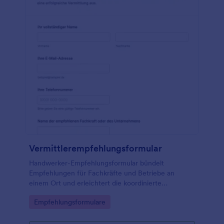
Vermittlerempfehlungsformular
Handwerker-Empfehlungsformular bündelt
Empfehlungen für Fachkräfte und Betriebe an
einem Ort und erleichtert die koordinierte
Kontaktaufnahme für Verwaltung, Bauprojekte oder
Go to Category:
Empfehlungsformulare
private Vorhaben über Jotform.