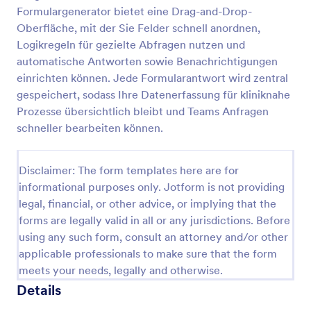
Formulargenerator bietet eine Drag-and-Drop-
Formular Zur Zahnärztlichen Überweisung Für Oralchirurgie
Oberfläche, mit der Sie Felder schnell anordnen,
Überweisungsformular für die Mundchirurgie
Logikregeln für gezielte Abfragen nutzen und
unterstützt Praxen bei der digitalen Datenerfassung
automatische Antworten sowie Benachrichtigungen
für oralchirurgische Überweisungen, damit
einrichten können. Jede Formularantwort wird zentral
Informationen vollständig ankommen und Anfragen
gespeichert, sodass Ihre Datenerfassung für kliniknahe
Go to Category:
Gesundheitsformulare
in Jotform als Formularantworten zentral bearbeitet
Prozesse übersichtlich bleibt und Teams Anfragen
werden können.
schneller bearbeiten können.
Vorlage verwenden
Disclaimer: The form templates here are for
Vorschau
informational purposes only. Jotform is not providing
legal, financial, or other advice, or implying that the
forms are legally valid in all or any jurisdictions. Before
using any such form, consult an attorney and/or other
applicable professionals to make sure that the form
meets your needs, legally and otherwise.
Details