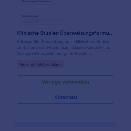
Klinische Studien Überweisungsformular
Erfassen Sie Überweisungen zu klinischen Studien
zentral und nachvollziehbar, inklusive Kontakt- und
Verfügbarkeitsabstimmung, für Praxen,
Studienzentren und medizinische Netzwerke mit
Go to Category:
Gesundheitsformulare
Jotform.
Vorlage verwenden
Vorschau