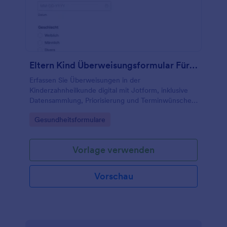
Eltern Kind Überweisungsformular Für Kinderzahnmedizin
Erfassen Sie Überweisungen in der
Kinderzahnheilkunde digital mit Jotform, inklusive
Datensammlung, Priorisierung und Terminwünschen,
damit überweisende Stellen und Praxisteams
Go to Category:
Gesundheitsformulare
Informationen schneller weitergeben und
bearbeiten können.
Vorlage verwenden
Vorschau