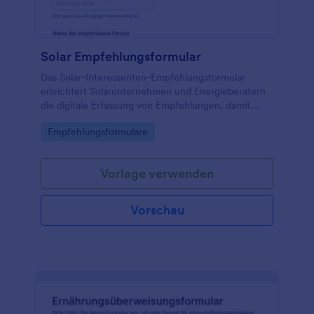
Solar Empfehlungsformular
Das Solar-Interessenten-Empfehlungsformular
erleichtert Solarunternehmen und Energieberatern
die digitale Erfassung von Empfehlungen, damit
neue Kontakte schneller qualifiziert, zugeordnet und
Go to Category:
Empfehlungsformulare
zur Beratung eingeladen werden können.
Vorlage verwenden
Vorschau