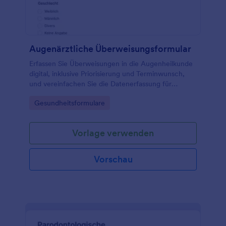
Augenärztliche Überweisungsformular
Erfassen Sie Überweisungen in die Augenheilkunde
digital, inklusive Priorisierung und Terminwunsch,
und vereinfachen Sie die Datenerfassung für
überweisende und augenärztliche Praxen mit
Go to Category:
Gesundheitsformulare
Jotform.
Vorlage verwenden
Vorschau