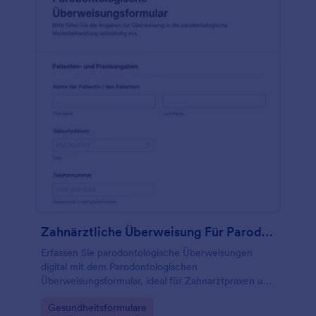
Zahnärztliche Überweisung Für Parodontologie Fragebogen
Erfassen Sie parodontologische Überweisungen
digital mit dem Parodontologischen
Überweisungsformular, ideal für Zahnarztpraxen und
Fachpraxen, inklusive Datenerfassung, Uploads und
Go to Category:
Gesundheitsformulare
klarer Weitergabe über Jotform Formularvorlagen.