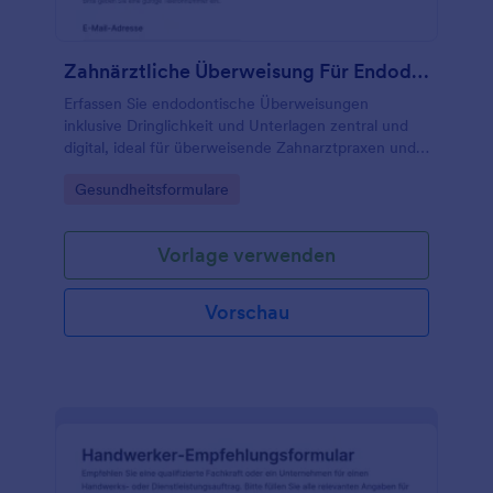
Zahnärztliche Überweisung Für Endodontie Fragebogen
Erfassen Sie endodontische Überweisungen
inklusive Dringlichkeit und Unterlagen zentral und
digital, ideal für überweisende Zahnarztpraxen und
endodontische Fachpraxen mit klarer
Go to Category:
Gesundheitsformulare
Datenerfassung in Jotform.
Vorlage verwenden
Vorschau