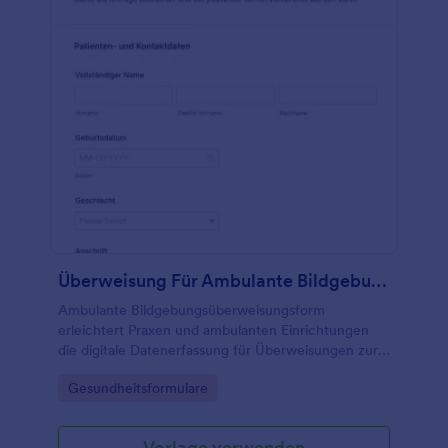
Überweisung Für Ambulante Bildgebung Formular
Ambulante Bildgebungsüberweisungsform
erleichtert Praxen und ambulanten Einrichtungen
die digitale Datenerfassung für Überweisungen zur
Bildgebung, inklusive Terminwunsch und
Go to Category:
Gesundheitsformulare
Rückmeldeweg, und sammelt Formularantworten
zentral mit Jotform.
Vorlage verwenden