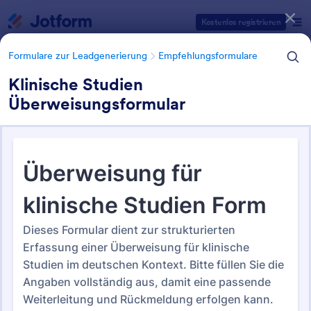
Dialog Start
Kostenlos registrieren
Formulare zur Leadgenerierung
Empfehlungsformulare
Klinische Studien
Überweisungsformular
Formularvorlagen Kategorien
Formulare zur Leadgenerierung
Empfehlungsformulare
Empfehlungsformulare
19 Vorlagen