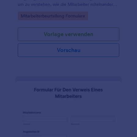
um zu verstehen, wie die Mitarbeiter miteinander
kommunizieren.
Go to Category:
Mitarbeiterbeurteilung Formulare
Vorlage verwenden
Vorschau