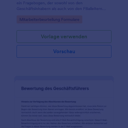
ein Fragebogen, der sowohl von den
Geschäftsinhabern als auch von den Filialleitern
selbst ausgefüllt werden kann.
Go to Category:
Mitarbeiterbeurteilung Formulare
Vorlage verwenden
Vorschau