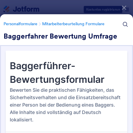
Dialog Start
Kostenlos registrieren
Personalformulare
Mitarbeiterbeurteilung Formulare
Baggerfahrer Bewertung Umfrage
Formularvorlagen Kategorien
Personalformulare
Mitarbeiterbeurteilung Formulare
Mitarbeiterbeurteilung
Formulare
88 Vorlagen