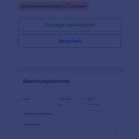
Go to Category:
Mitarbeiterbeurteilung Formulare
Vorlage verwenden
Vorschau