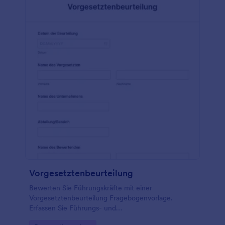
vervollständigen. Sie können aber auch zusätzliche
Fragen und Formularfelder hinzufügen und das
Design mit dem Drag & Drop Umfragenersteller von
Jotform anpassen. Und wenn Sie Bewertungen mit
anderen Konten synchronisieren möchten - wie
Google Drive, Dropbox, Google Tabellen und mehr -
tun Sie dies automatisch mit unseren über 100
kostenlosen Formularintegrationen. Seien Sie
effizienter und führen Sie Mitarbeiterbeurteilungen
nahtlos online durch - mit einem kostenlosen
Formular für Leistungsbeurteilungen.
Vorgesetztenbeurteilung
Bewerten Sie Führungskräfte mit einer
Vorgesetztenbeurteilung Fragebogenvorlage.
Erfassen Sie Führungs- und
Kommunikationsfähigkeiten sowie