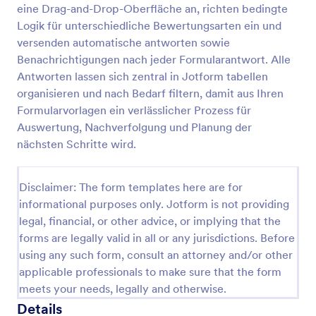
eine Drag-and-Drop-Oberfläche an, richten bedingte
Logik für unterschiedliche Bewertungsarten ein und
versenden automatische antworten sowie
Formular Probezeitbewertung
Benachrichtigungen nach jeder Formularantwort. Alle
Ein Probezeitbeurteilungsformular ist ein
Antworten lassen sich zentral in Jotform tabellen
Fragebogen, der von Arbeitgebern verwendet wird,
organisieren und nach Bedarf filtern, damit aus Ihren
um herauszufinden, wie sich neue Mitarbeiter an
einen neuen Arbeitsplatz und eine neue
Formularvorlagen ein verlässlicher Prozess für
Go to Category:
Mitarbeiterbeurteilung Formulare
Arbeitsumgebung anpassen.
Auswertung, Nachverfolgung und Planung der
nächsten Schritte wird.
Vorlage verwenden
Disclaimer: The form templates here are for
Vorschau
informational purposes only. Jotform is not providing
legal, financial, or other advice, or implying that the
forms are legally valid in all or any jurisdictions. Before
using any such form, consult an attorney and/or other
applicable professionals to make sure that the form
meets your needs, legally and otherwise.
Details