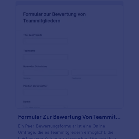
einfach den Wortlaut und die Reihenfolge der
Fragen aktualisieren, einen Fortschrittsbalken
hinzufügen, um die Antworten zu verfolgen, ein
Unterschriftsfeld hinzufügen, um die Online-
Übermittlung sicherer zu machen, und sogar Felder
deaktivieren, wenn Sie keine Informationen erfassen
müssen oder das Formular kürzer gestalten
möchten! Wenn Sie kein Papierformular benötigen
und ein Online-Bewertungsformular haben, können
Sie sich die Zwischenablage sparen und die
Bewertungen online erfassen - worauf warten Sie
noch?
Formular Zur Bewertung Von Teammitgliedern
Ein Peer-Bewertungsformular ist eine Online-
Umfrage, die es Teammitgliedern ermöglicht, die
Leistung von Kollegen zu bewerten. Dies wird häufig