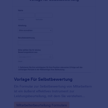
Vorlage Für Selbstbewertung
Ein Formular zur Selbstbewertung von Mitarbeitern
ist ein äußerst effektives Instrument zur
Leistungsbeurteilung, mit dem Sie verstehen
können, wie Mitarbeiter sich selbst und ihre
Go to Category:
Mitarbeiterbeurteilung Formulare
Beiträge bei der Arbeit sehen. Erstellen Sie Online-