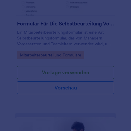
Formular Für Die Selbstbeurteilung Von Mitarbeitern
Ein Mitarbeiterbeurteilungsformular ist eine Art
Selbstbeurteilungsformular, das von Managern,
Vorgesetzten und Teamleitern verwendet wird, um
die Leistung der Mitarbeiter zu verfolgen und zu
Go to Category:
Mitarbeiterbeurteilung Formulare
bewerten.
Vorlage verwenden
Vorschau