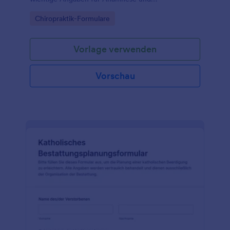
Datenerfassung, ideal für Chiropraktikerpraxen und
Go to Category:
Chiropraktik-Formulare
Behandlungszentren.
Vorlage verwenden
Vorschau