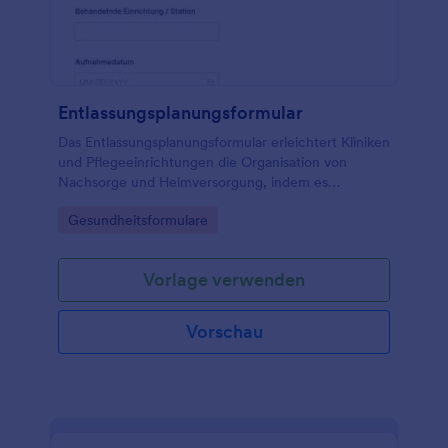
Entlassungsplanungsformular
Das Entlassungsplanungsformular erleichtert Kliniken
und Pflegeeinrichtungen die Organisation von
Nachsorge und Heimversorgung, indem es
Entlassungsabläufe digital koordiniert und Daten
Go to Category:
Gesundheitsformulare
sicher für die weitere Bearbeitung bereitstellt.
Vorlage verwenden
Vorschau