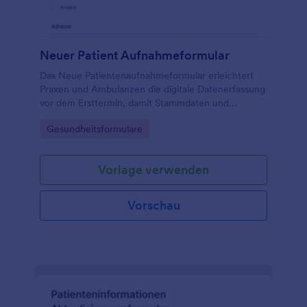
Neuer Patient Aufnahmeformular
Das Neue Patientenaufnahmeformular erleichtert
Praxen und Ambulanzen die digitale Datenerfassung
vor dem Ersttermin, damit Stammdaten und
wichtige Gesundheitsangaben frühzeitig vorliegen
Go to Category:
Gesundheitsformulare
und Formularantworten zentral verwaltet werden
können.
Vorlage verwenden
Vorschau