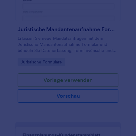
Juristische Mandantenaufnahme Formular
Erfassen Sie neue Mandatsanfragen mit dem
Juristische Mandantenaufnahme Formular und
bündeln Sie Datenerfassung, Terminwünsche und
Kontaktaufnahme in einer zentralen Lösung für
Go to Category:
Juristische Formulare
Kanzleien und juristische Beratungsstellen.
Vorlage verwenden
Vorschau