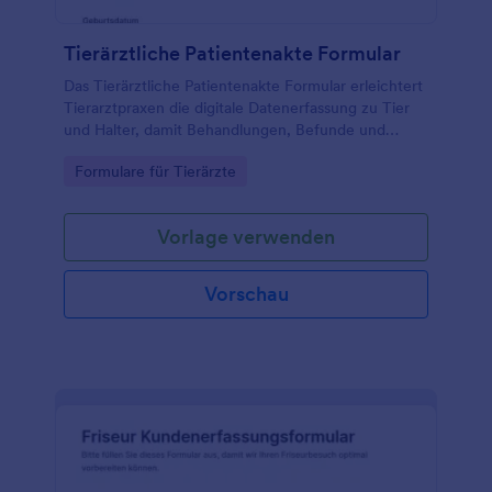
Tierärztliche Patientenakte Formular
Das Tierärztliche Patientenakte Formular erleichtert
Tierarztpraxen die digitale Datenerfassung zu Tier
und Halter, damit Behandlungen, Befunde und
Nachsorge über Jotform klar dokumentiert und als
Go to Category:
Formulare für Tierärzte
Formularantwort verwaltet werden können.
Vorlage verwenden
Vorschau