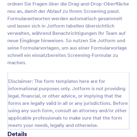
ordnen Sie Fragen über die Drag-and-Drop-Oberfläche
Reiki Anamneseformular
neu an, damit der Ablauf zu Ihrem Screening passt.
Formularantworten werden automatisch gesammelt
Erfassen Sie mit dem Reiki-Anamneseformular von
Jotform vor Reiki-Sitzungen wichtige Angaben und
und lassen sich in Jotform tabellen übersichtlich
Einwilligungen, um Vorgespräche vorzubereiten und
verwalten, während Benachrichtigungen Ihr Team auf
die Datenerfassung in Praxis, Studio oder
neue Eingänge hinweisen. So nutzen Sie Jotform und
Go to Category:
Vorlagen für Fragebögen
Einzelpraxis zu organisieren.
seine Formularvorlagen, um aus einer Formularvorlage
schnell ein einsatzbereites Screening-Formular zu
Vorlage verwenden
machen.
Vorschau
Disclaimer: The form templates here are for
informational purposes only. Jotform is not providing
legal, financial, or other advice, or implying that the
forms are legally valid in all or any jurisdictions. Before
using any such form, consult an attorney and/or other
applicable professionals to make sure that the form
meets your needs, legally and otherwise.
Details