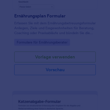
Ernährungsplan Formular
Erfassen Sie mit dem Ernährungsbetreuungsformular
Anliegen, Ziele und Essgewohnheiten für Beratung,
Coaching oder Praxisabläufe und bündeln Sie die
Datenerfassung in Jotform für eine schnelle
Go to Category:
Formulare für Ernährungsberater
Auswertung jeder Formularantwort.
Vorlage verwenden
Vorschau