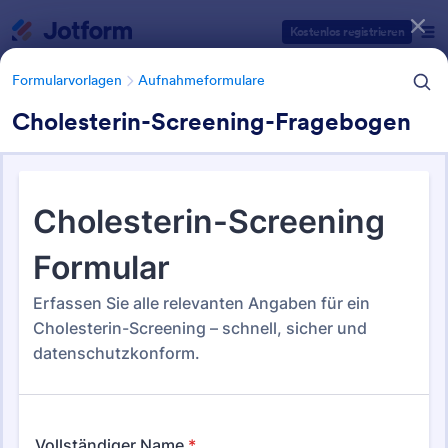
Dialog Start
Kostenlos registrieren
Formularvorlagen
Aufnahmeformulare
Cholesterin-Screening-Fragebogen
Formularvorlagen Kategorien
Formularvorlagen
Aufnahmeformulare
Aufnahmeformulare
211 Vorlagen