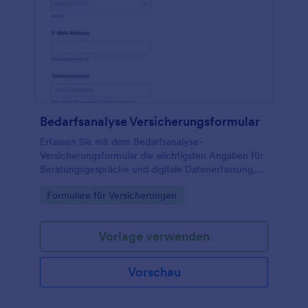
Bedarfsanalyse Versicherungsformular
Erfassen Sie mit dem Bedarfsanalyse-
Versicherungsformular die wichtigsten Angaben für
Beratungsgespräche und digitale Datenerfassung,
ideal für Vermittler, Agenturen und Finanzberater,
Go to Category:
Formulare für Versicherungen
die Formularvorlagen in Jotform nutzen.
Vorlage verwenden
Vorschau