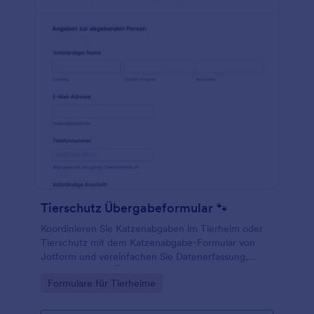
Tierschutz Übergabeformular 🐾
Koordinieren Sie Katzenabgaben im Tierheim oder
Tierschutz mit dem Katzenabgabe-Formular von
Jotform und vereinfachen Sie Datenerfassung,
Rückfragen und Übergabeplanung über ein Online-
Go to Category:
Formulare für Tierheime
Formular aus Formularvorlagen.