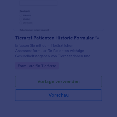
Tierarzt Patienten Historie Formular 🐾
Erfassen Sie mit dem Tierärztlichen
Anamneseformular für Patienten wichtige
Gesundheitsangaben von Tierhalterinnen und
Tierhaltern vor dem Praxisbesuch und vereinfachen
Go to Category:
Formulare für Tierärzte
Sie die digitale Datenerfassung in der Tierarztpraxis
mit Jotform.
Vorlage verwenden
Vorschau