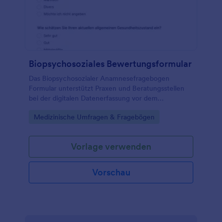
Biopsychosoziales Bewertungsformular
Das Biopsychosozialer Anamnesefragebogen
Formular unterstützt Praxen und Beratungsstellen
bei der digitalen Datenerfassung vor dem
Erstgespräch, damit Anliegen, Belastungen und
Go to Category:
Medizinische Umfragen & Fragebögen
Ressourcen frühzeitig sichtbar werden.
Vorlage verwenden
Vorschau