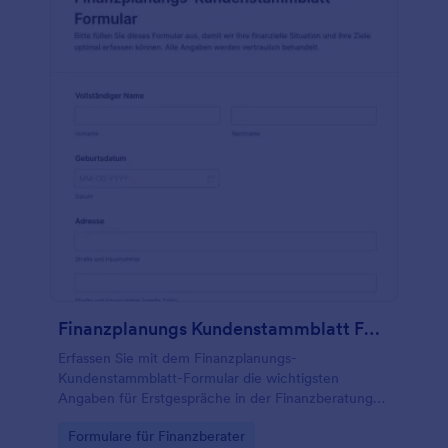
Finanzplanungs Kundenstammblatt Formular
Erfassen Sie mit dem Finanzplanungs-
Kundenstammblatt-Formular die wichtigsten
Angaben für Erstgespräche in der Finanzberatung
und organisieren Sie die Datenerfassung sowie jede
Go to Category:
Formulare für Finanzberater
Formularantwort zentral mit Jotform.