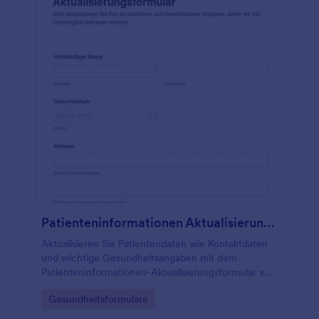
Patienteninformationen Aktualisierungsformular
Aktualisieren Sie Patientendaten wie Kontaktdaten
und wichtige Gesundheitsangaben mit dem
Patienteninformationen-Aktualisierungsformular von
Jotform für eine zuverlässige Datenerfassung in
Go to Category:
Gesundheitsformulare
Praxis und Klinik.