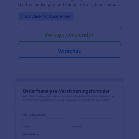
Hautbehandlungen und bündeln Sie Datenerfassung
und Formularantworten in Jotform für
Go to Category:
Formulare für Kosmetiker
Kosmetikstudios und Hautpflegepraxen.
Vorlage verwenden
Vorschau