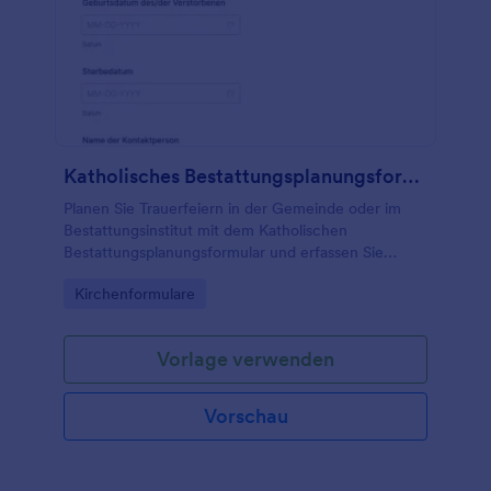
Katholisches Bestattungsplanungsformular
Planen Sie Trauerfeiern in der Gemeinde oder im
Bestattungsinstitut mit dem Katholischen
Bestattungsplanungsformular und erfassen Sie
Daten zur Organisation, Abstimmung und weiteren
Go to Category:
Kirchenformulare
Schritten als digitale Formularantwort.
Vorlage verwenden
Vorschau