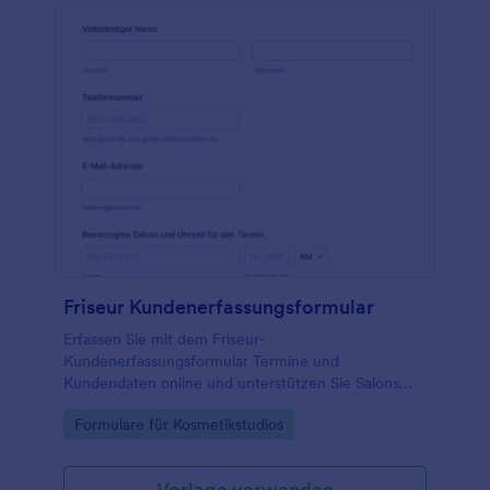
Friseur Kundenerfassungsformular
Erfassen Sie mit dem Friseur-
Kundenerfassungsformular Termine und
Kundendaten online und unterstützen Sie Salons
dabei, Behandlungen besser vorzubereiten und die
Go to Category:
Formulare für Kosmetikstudios
Datenerfassung sowie jede Formulareinreichung in
Jotform zentral zu verwalten.
Vorlage verwenden