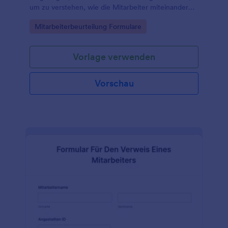
um zu verstehen, wie die Mitarbeiter miteinander
kommunizieren.
Go to Category:
Mitarbeiterbeurteilung Formulare
Vorlage verwenden
Vorschau