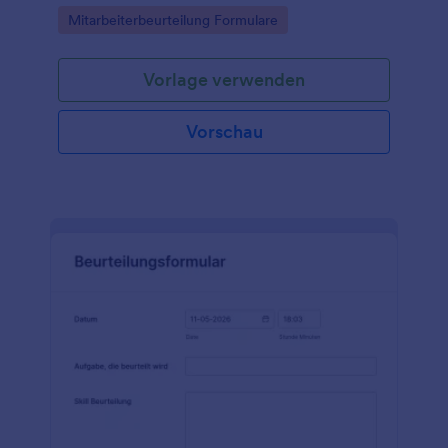
Go to Category:
Mitarbeiterbeurteilung Formulare
Vorlage verwenden
Vorschau