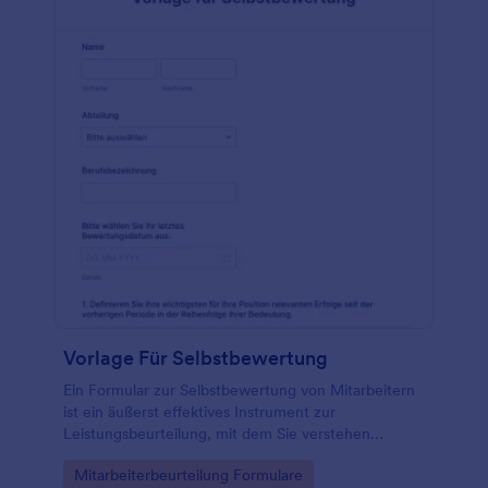
Vorlage Für Selbstbewertung
Ein Formular zur Selbstbewertung von Mitarbeitern
ist ein äußerst effektives Instrument zur
Leistungsbeurteilung, mit dem Sie verstehen
können, wie Mitarbeiter sich selbst und ihre
Go to Category:
Mitarbeiterbeurteilung Formulare
Beiträge bei der Arbeit sehen. Erstellen Sie Online-