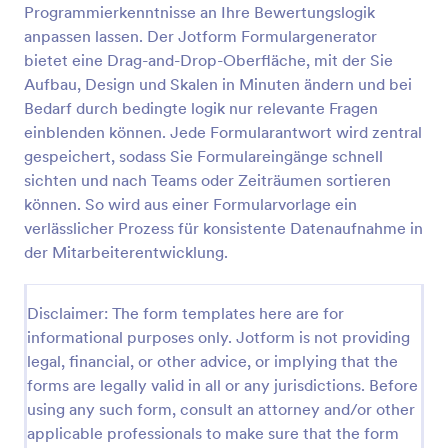
Programmierkenntnisse an Ihre Bewertungslogik
anpassen lassen. Der Jotform Formulargenerator
bietet eine Drag-and-Drop-Oberfläche, mit der Sie
Formular Probezeitbewertung
Aufbau, Design und Skalen in Minuten ändern und bei
Ein Probezeitbeurteilungsformular ist ein
Bedarf durch bedingte logik nur relevante Fragen
Fragebogen, der von Arbeitgebern verwendet wird,
einblenden können. Jede Formularantwort wird zentral
um herauszufinden, wie sich neue Mitarbeiter an
einen neuen Arbeitsplatz und eine neue
gespeichert, sodass Sie Formulareingänge schnell
Go to Category:
Mitarbeiterbeurteilung Formulare
Arbeitsumgebung anpassen.
sichten und nach Teams oder Zeiträumen sortieren
können. So wird aus einer Formularvorlage ein
verlässlicher Prozess für konsistente Datenaufnahme in
Vorlage verwenden
der Mitarbeiterentwicklung.
Vorschau
Disclaimer: The form templates here are for
informational purposes only. Jotform is not providing
legal, financial, or other advice, or implying that the
forms are legally valid in all or any jurisdictions. Before
using any such form, consult an attorney and/or other
applicable professionals to make sure that the form