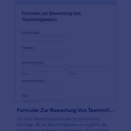
einfach den Wortlaut und die Reihenfolge der
Fragen aktualisieren, einen Fortschrittsbalken
hinzufügen, um die Antworten zu verfolgen, ein
Unterschriftsfeld hinzufügen, um die Online-
Übermittlung sicherer zu machen, und sogar Felder
deaktivieren, wenn Sie keine Informationen erfassen
müssen oder das Formular kürzer gestalten
möchten! Wenn Sie kein Papierformular benötigen
und ein Online-Bewertungsformular haben, können
Sie sich die Zwischenablage sparen und die
Bewertungen online erfassen - worauf warten Sie
noch?
Formular Zur Bewertung Von Teammitgliedern
Ein Peer-Bewertungsformular ist eine Online-
Umfrage, die es Teammitgliedern ermöglicht, die
Leistung von Kollegen zu bewerten. Dies wird häufig