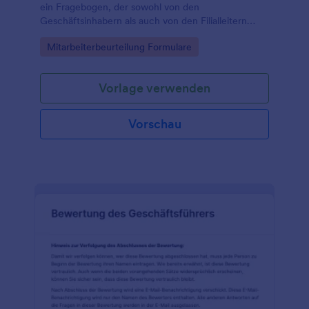
ein Fragebogen, der sowohl von den
Geschäftsinhabern als auch von den Filialleitern
selbst ausgefüllt werden kann.
Go to Category:
Mitarbeiterbeurteilung Formulare
Vorlage verwenden
Vorschau