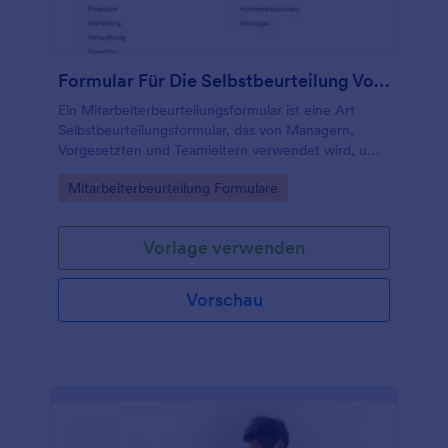
Formular Für Die Selbstbeurteilung Von Mitarbeitern
Ein Mitarbeiterbeurteilungsformular ist eine Art
Selbstbeurteilungsformular, das von Managern,
Vorgesetzten und Teamleitern verwendet wird, um
die Leistung der Mitarbeiter zu verfolgen und zu
Go to Category:
Mitarbeiterbeurteilung Formulare
bewerten.
Vorlage verwenden
Vorschau