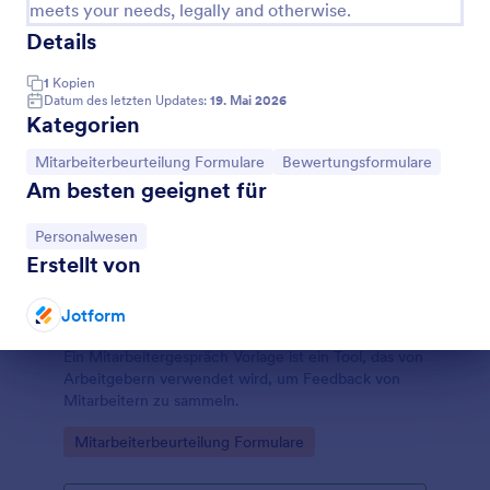
meets your needs, legally and otherwise.
Details
1
Kopien
Datum des letzten Updates:
19. Mai 2026
Kategorien
Zur Kategorie:
Zur Kategorie:
Mitarbeiterbeurteilung Formulare
Bewertungsformulare
Am besten geeignet für
Zur Kategorie:
Personalwesen
Erstellt von
Jotform
Mitarbeitergespräch Vorlage
Ein Mitarbeitergespräch Vorlage ist ein Tool, das von
Dialog Ende
Arbeitgebern verwendet wird, um Feedback von
Mitarbeitern zu sammeln.
Go to Category:
Mitarbeiterbeurteilung Formulare