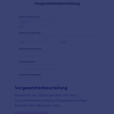
vervollständigen. Sie können aber auch zusätzliche
Fragen und Formularfelder hinzufügen und das
Design mit dem Drag & Drop Umfragenersteller von
Jotform anpassen. Und wenn Sie Bewertungen mit
anderen Konten synchronisieren möchten - wie
Google Drive, Dropbox, Google Tabellen und mehr -
tun Sie dies automatisch mit unseren über 100
kostenlosen Formularintegrationen. Seien Sie
effizienter und führen Sie Mitarbeiterbeurteilungen
nahtlos online durch - mit einem kostenlosen
Formular für Leistungsbeurteilungen.
Vorgesetztenbeurteilung
Bewerten Sie Führungskräfte mit einer
Vorgesetztenbeurteilung Fragebogenvorlage.
Erfassen Sie Führungs- und
Kommunikationsfähigkeiten sowie