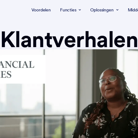
Voordelen
Functies
Oplossingen
Midd
Klantverhale