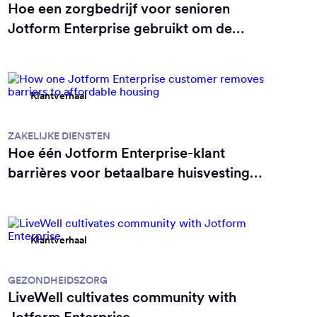
Hoe een zorgbedrijf voor senioren
Jotform Enterprise gebruikt om de
kwaliteit van de zorg te verbeteren
Klantverhaal
ZAKELIJKE DIENSTEN
Hoe één Jotform Enterprise-klant
barrières voor betaalbare huisvesting
wegneemt
Klantverhaal
GEZONDHEIDSZORG
LiveWell cultivates community with