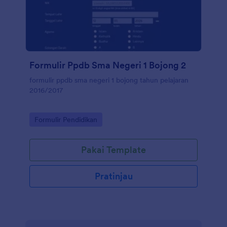
Formulir Ppdb Sma Negeri 1 Bojong 2
formulir ppdb sma negeri 1 bojong tahun pelajaran
2016/2017
Go to Category:
Formulir Pendidikan
Pakai Template
Pratinjau