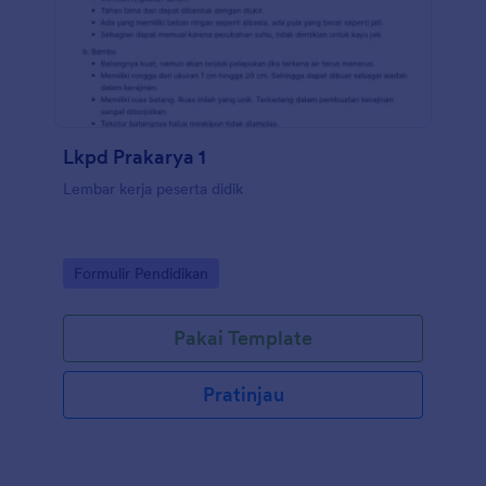
Lkpd Prakarya 1
Lembar kerja peserta didik
Go to Category:
Formulir Pendidikan
Pakai Template
Pratinjau