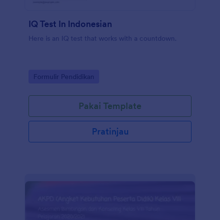
IQ Test In Indonesian
Here is an IQ test that works with a countdown.
Go to Category:
Formulir Pendidikan
Pakai Template
Pratinjau