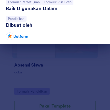
Buka Kategori:
Buka Kategori:
Formulir Persetujuan
Formulir Rilis Foto
Baik Digunakan Dalam
Buka Kategori:
Pendidikan
Dibuat oleh
Jotform
Akhir dialog
Absensi Siswa
coba
Go to Category:
Formulir Pendidikan
Pakai Template