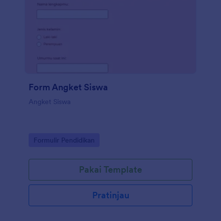
Form Angket Siswa
Angket Siswa
Go to Category:
Formulir Pendidikan
Pakai Template
Pratinjau