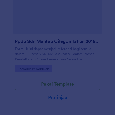
Ppdb Sdn Mantap Cilegon Tahun 2016 2017 Gelombang I
Formulir ini dapat menjadi referensi bagi semua
dalam PELAYANAN MASYARAKAT dalam Proses
Pendaftaran Online Penerimaan Siswa Baru
Go to Category:
Formulir Pendidikan
Pakai Template
Pratinjau