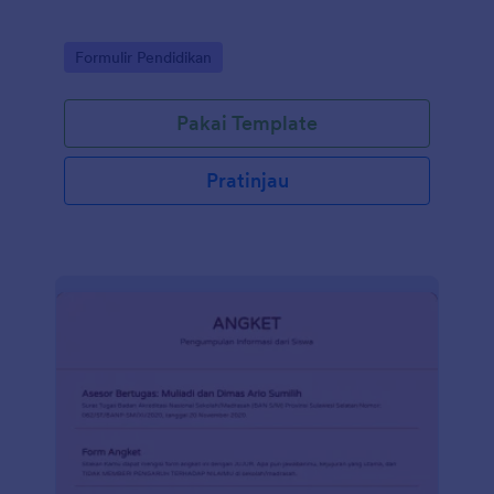
Go to Category:
Formulir Pendidikan
Pakai Template
Pratinjau