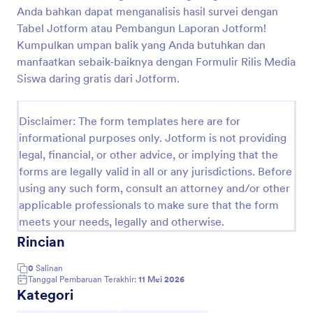
Anda bahkan dapat menganalisis hasil survei dengan
Formulir Ppdb Sma Negeri 1 Bojong
Tabel Jotform atau Pembangun Laporan Jotform!
A Formulir Ppdb Sma Negeri 1 Bojong adalah
Kumpulkan umpan balik yang Anda butuhkan dan
template formulir yang dirancang untuk proses
manfaatkan sebaik-baiknya dengan Formulir Rilis Media
pendaftaran siswa di SMA Negeri 1 Bojong. Mudah
Siswa daring gratis dari Jotform.
diisi dan membantu mengatasi masalah
Go to Category:
Formulir Pendidikan
pengumpulan informasi dengan cepat dan efisien.
Disclaimer: The form templates here are for
informational purposes only. Jotform is not providing
Pakai Template
legal, financial, or other advice, or implying that the
forms are legally valid in all or any jurisdictions. Before
Pratinjau
using any such form, consult an attorney and/or other
applicable professionals to make sure that the form
meets your needs, legally and otherwise.
Rincian
0
Salinan
Tanggal Pembaruan Terakhir:
11 Mei 2026
Kategori