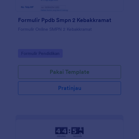
Formulir Ppdb Smpn 2 Kebakkramat
Formulir Online SMPN 2 Kebakkramat
Go to Category:
Formulir Pendidikan
Pakai Template
Pratinjau