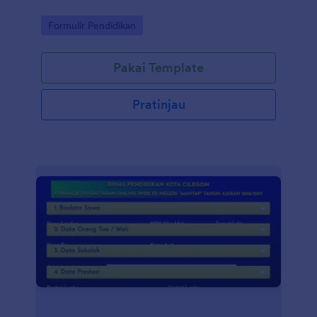
Go to Category:
Formulir Pendidikan
Pakai Template
Pratinjau