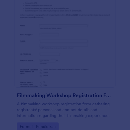
Filmmaking Workshop Registration Form In Indonesian
A filmmaking workshop registration form gathering
registrants' personal and contact details and
information regarding their filmmaking experience.
Go to Category:
Formulir Pendidikan