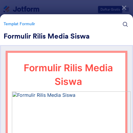
Dialog dimulai
Daftar Gratis
Templat Formulir
Formulir Rilis Media Siswa
Kategori Templat Formulir
Templat Formulir
Formulir Pendidikan
236 Template