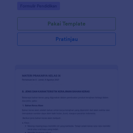
Go to Category:
Formulir Pendidikan
Pakai Template
Pratinjau