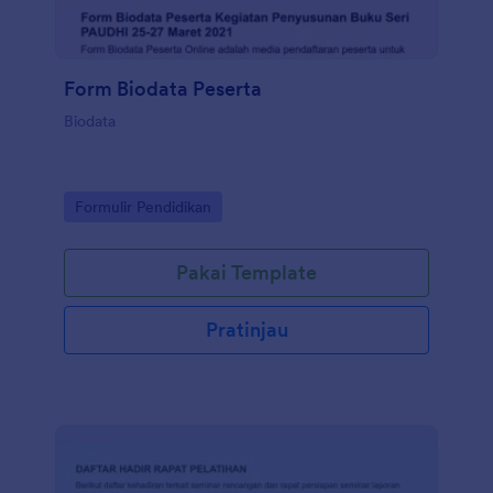
Form Biodata Peserta
Biodata
Go to Category:
Formulir Pendidikan
Pakai Template
Pratinjau