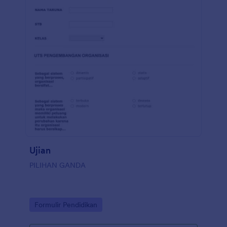
Ujian
PILIHAN GANDA
Go to Category:
Formulir Pendidikan