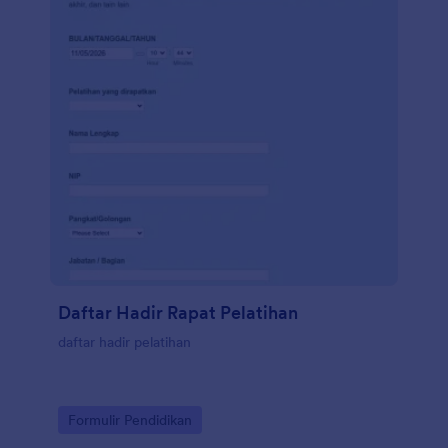
Daftar Hadir Rapat Pelatihan
daftar hadir pelatihan
Go to Category:
Formulir Pendidikan