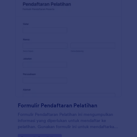
Pembuat Formulir seret dan lepas kami untuk
mengubah Formulir Pendaftaran Kursus sesuai
dengan kebutuhan Anda. Anda juga dapat
menyinkronkan kiriman tanggapan dan unggahan ke
akun Anda yang lain secara otomatis dengan 100+
integrasi formulir gratis kami, seperti Google Drive,
Dropbox, Slack, dan banyak lainnya. Salin formulir ini
dan gunakan segera di Jotform!
Formulir Pendaftaran Pelatihan
Formulir Pendaftaran Pelatihan ini mengumpulkan
informasi yang diperlukan untuk mendaftar ke
pelatihan. Gunakan formulir ini untuk mendaftarkan
peserta dan siswa yang mencari pelatihan tambahan