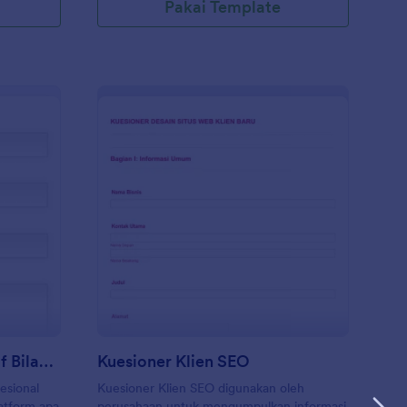
Pakai Template
rmulir Kontak Responsif Bilah Sisi WordPress
: Kuesioner Klien SEO
Pratinjau
Formulir Kontak Responsif Bilah Sisi WordPress
Kuesioner Klien SEO
esional
Kuesioner Klien SEO digunakan oleh
latform apa
perusahaan untuk mengumpulkan informasi