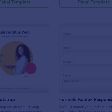
Pakai Template
Pakai Template
: Survei Bootstrap
: Fo
Pratinjau
Pratinjau
otstrap
trap adalah formulir yang
Formulir kontak yang terlihat prof
an pelanggan memberikan
untuk bilah sisi WordPress atau p