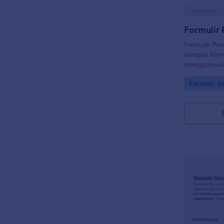
Formulir Pe
templat form
mengumpulka
proyek desai
Go to Cate
Formulir D