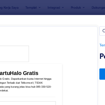
g Kerja Saya
Templat
Integrasi
Produk
Dukunga
rmulir
ulir Desain Web
e
Tem
P
: Registrasi Internet Gayuh.net
: Sa
Pratinjau
Pratinjau