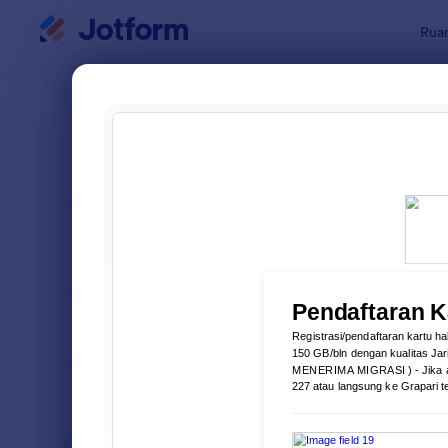
Dialog dimulai
Ruan
Templat Fo
Form
URUTKAN DARI
Populer
17 Templat
TATA LETAK
Klasik
FORMULIR
TIPE
INDUSTRI