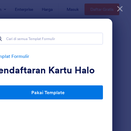
n
Enterprise
Harga
Masuk
Daftar Gratis
plat Formulir
endaftaran Kartu Halo
Pakai Template
les Report Activity Harian
: Form Data Calon Pen
Pratinjau