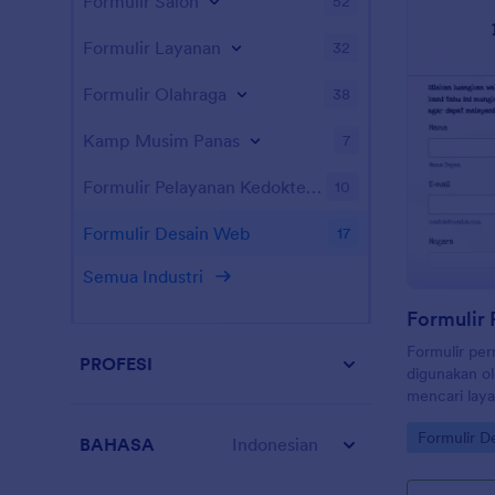
Formulir Salon
yang lain se
52
integrasi for
Google Drive
Formulir Layanan
32
lainnya. Sali
gunakan di 
Formulir Olahraga
38
Kamp Musim Panas
7
Formulir Pelayanan Kedokteran Hewan
10
Formulir Desain Web
17
Semua Industri
Formulir per
PROFESI
digunakan ol
mencari lay
permintaan 
Go to Cate
Formulir D
BAHASA
Indonesian