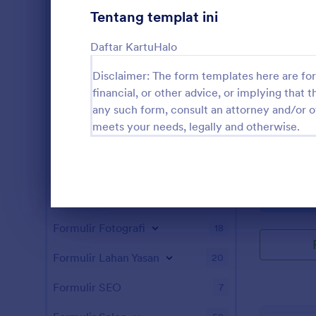
Tentang templat ini
Formulir Permainan
1
Daftar KartuHalo
Formulir Perawatan Kesehatan
179
Disclaimer: The form templates here are for 
Formulir Sumber Daya Manusia
115
financial, or other advice, or implying that th
Formulir TI
any such form, consult an attorney and/or o
27
Formulir 
meets your needs, legally and otherwise.
Formulir Asuransi
9
Dapatkan ump
web Anda d
Formulir Manufaktur
2
Formulir Peni
dari awal m
Formulir Pemasaran
23
Go to Cate
Formulir D
gratis Jotf
Akhir dialog
dan lepas u
Formulir Fotografi
18
menyesuaika
Formulir ser
Formulir Lahan Yasan
20
mengubah Fo
Saya sesuai
Formulir SEO
7
juga dapat 
tanggapan d