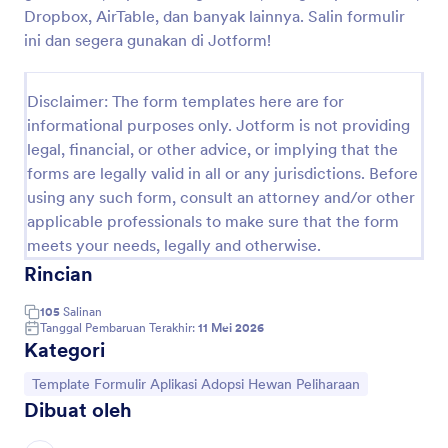
Dropbox, AirTable, dan banyak lainnya. Salin formulir
hewan tertentu. Dengan menstandarkan proses
aplikasi, formulir ini membantu organisasi menyaring
ini dan segera gunakan di Jotform!
pelamar secara efisien, memastikan penempatan
hewan peliharaan secara bertanggung jawab, dan
menjaga catatan akurat untuk setiap kasus adopsi.
Disclaimer: The form templates here are for
Penggunaannya mencakup adopsi anjing dan kucing,
informational purposes only. Jotform is not providing
aplikasi mengasuh sementara, pendaftaran relawan,
legal, financial, or other advice, or implying that the
dan bahkan tindak lanjut pasca-adopsi.
forms are legally valid in all or any jurisdictions. Before
Dengan Jotform, pengguna dapat dengan mudah
using any such form, consult an attorney and/or other
menyesuaikan dan menerapkan Templat Formulir
Penerimaan Adopsi Hewan Peliharaan sesuai
applicable professionals to make sure that the form
kebutuhan mereka. Dengan memanfaatkan Pembuat
meets your needs, legally and otherwise.
Formulir seret dan lepas yang intuitif dari Jotform,
Rincian
organisasi dapat menambahkan atau memodifikasi
kolom, mengintegrasikan gateway pembayaran untuk
105
Salinan
biaya adopsi, dan mengotomatisasi notifikasi untuk staf
Tanggal Pembaruan Terakhir:
11 Mei 2026
dan pelamar. Pendekatan tanpa kode dari platform ini
Kategori
memungkinkan siapa saja membuat formulir
profesional dan bermerek dalam hitungan menit,
Buka Kategori:
Template Formulir Aplikasi Adopsi Hewan Peliharaan
sementara fitur canggih seperti logika bersyarat dan
Dibuat oleh
penyimpanan data waktu nyata di Jotform Tables
memastikan alur kerja yang lancar dari aplikasi hingga