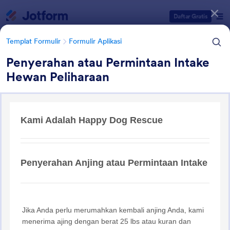
Dialog dimulai
Daftar Gratis
Templat Formulir
Formulir Aplikasi
Penyerahan atau Permintaan Intake
Hewan Peliharaan
Kategori Templat Formulir
Templat Formulir
Formulir Aplikasi
Template Formulir Aplikasi
Adopsi Hewan Peliharaan
1 Template