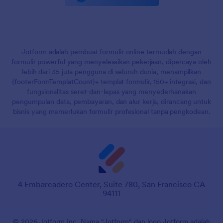
Jotform adalah pembuat formulir online termudah dengan
formulir powerful yang menyelesaikan pekerjaan, dipercaya oleh
lebih dari 35 juta pengguna di seluruh dunia, menampilkan
{footerFormTemplatCount}+ templat formulir, 150+ integrasi, dan
fungsionalitas seret-dan-lepas yang menyederhanakan
pengumpulan data, pembayaran, dan alur kerja, dirancang untuk
bisnis yang memerlukan formulir profesional tanpa pengkodean.
4 Embarcadero Center, Suite 780, San Francisco CA
94111
© 2026 Jotform Inc. Nama "Jotform" dan logo Jotform adalah