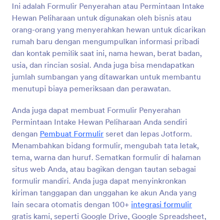
ditawarkan untuk membantu menutupi biaya
Ini adalah Formulir Penyerahan atau Permintaan Intake
pemeriksaan dan perawatan. Anda juga dapat
Hewan Peliharaan untuk digunakan oleh bisnis atau
membuat Formulir Penyerahan Permintaan Intake
Pratinjau
orang-orang yang menyerahkan hewan untuk dicarikan
Hewan Peliharaan Anda sendiri dengan Pembuat
Formulir seret dan lepas Jotform. Menambahkan
rumah baru dengan mengumpulkan informasi pribadi
bidang formulir, mengubah tata letak, tema, warna
dan kontak pemilik saat ini, nama hewan, berat badan,
dan huruf. Sematkan formulir di halaman situs web
usia, dan rincian sosial. Anda juga bisa mendapatkan
Anda, atau bagikan dengan tautan sebagai formulir
jumlah sumbangan yang ditawarkan untuk membantu
mandiri. Anda juga dapat menyinkronkan kiriman
menutupi biaya pemeriksaan dan perawatan.
tanggapan dan unggahan ke akun Anda yang lain
secara otomatis dengan 100+ integrasi formulir gratis
Tentang Template Formulir Aplikasi
kami, seperti Google Drive, Google Spreadsheet,
Anda juga dapat membuat Formulir Penyerahan
Adopsi Hewan Peliharaan
Dropbox, AirTable, dan banyak lainnya. Salin formulir
Permintaan Intake Hewan Peliharaan Anda sendiri
ini dan segera gunakan di Jotform!
dengan
Pembuat Formulir
seret dan lepas Jotform.
Templat Formulir Aplikasi Adopsi Hewan Peliharaan
Menambahkan bidang formulir, mengubah tata letak,
adalah formulir digital khusus yang dirancang untuk
tema, warna dan huruf. Sematkan formulir di halaman
memperlancar proses mencocokkan hewan peliharaan
situs web Anda, atau bagikan dengan tautan sebagai
dengan rumah selamanya yang ideal. Templat ini
digunakan oleh penampungan hewan, organisasi
formulir mandiri. Anda juga dapat menyinkronkan
penyelamat, dan lembaga adopsi hewan peliharaan
kiriman tanggapan dan unggahan ke akun Anda yang
untuk mengumpulkan informasi penting dari calon
lain secara otomatis dengan 100+
integrasi formulir
pengadopsi, seperti situasi tempat tinggal mereka,
gratis kami, seperti Google Drive, Google Spreadsheet,
pengalaman dengan hewan, dan preferensi untuk jenis