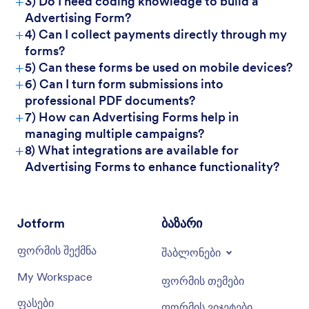
+
3) Do I need coding knowledge to build a
Advertising Form?
+
4) Can I collect payments directly through my
forms?
+
5) Can these forms be used on mobile devices?
+
6) Can I turn form submissions into
professional PDF documents?
+
7) How can Advertising Forms help in
managing multiple campaigns?
+
8) What integrations are available for
Advertising Forms to enhance functionality?
Jotform
ბაზარი
ფორმის შექმნა
შაბლონები
My Workspace
ფორმის თემები
ფასები
ფორმის ვიჯეტები