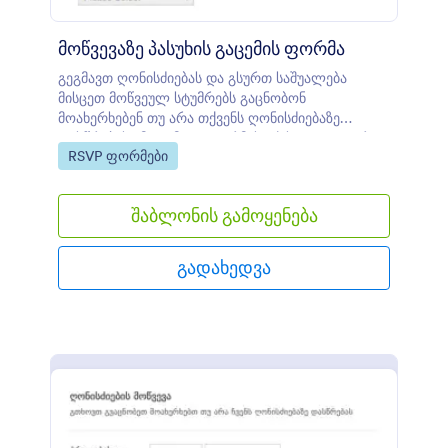
მოწვევაზე პასუხის გაცემის ფორმა
გეგმავთ ღონისძიებას და გსურთ საშუალება
მისცეთ მოწვეულ სტუმრებს გაცნობონ
მოახერხებენ თუ არა თქვენს ღონისძიებაზე
დასწრებას? მოცემულ ფორმას აქვს ყველაფერი
Go to Category:
RSVP ფორმები
თქვენთვის. ის აგროვებს სახელებს, იმეილებს,
დამსწრე პიროვნებების რაოდენობას და
კომენტარების ველს, სადაც შეუძლიათ
შაბლონის გამოყენება
წარმოადგინონ ნებისმიერი დამატებითი
ინფორმაცია.
გადახედვა