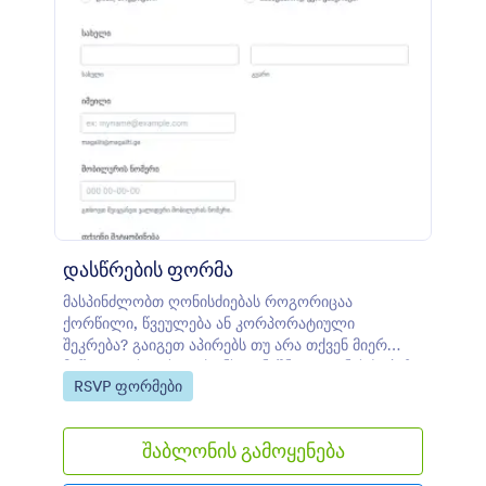
დასწრების ფორმა
მასპინძლობთ ღონისძიებას როგორიცაა
ქორწილი, წვეულება ან კორპორატიული
შეკრება? გაიგეთ აპირებს თუ არა თქვენ მიერ
მიწვეული ხალხი თქვენს აღნიშნულ ღონისძიებაზე
Go to Category:
RSVP ფორმები
დასწრებას მოცემული ფორმის გამოყენებით.
მოცემული ტიპის დასწრების ფორმა არის
საკმაოდ მარტივი და მოქნილი, რომელიც
შაბლონის გამოყენება
ეკითხება სტუმრებს სახელსა და იმეილის
მისამართს. თქვენ შეგიძლიათ ასევე ჰკითხოთ