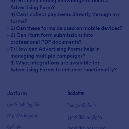
+
3) Do I need coding knowledge to build a
Advertising Form?
+
4) Can I collect payments directly through my
forms?
+
5) Can these forms be used on mobile devices?
+
6) Can I turn form submissions into
professional PDF documents?
+
7) How can Advertising Forms help in
managing multiple campaigns?
+
8) What integrations are available for
Advertising Forms to enhance functionality?
Jotform
ბაზარი
ფორმის შექმნა
შაბლონები
My Workspace
ფორმის თემები
ფასები
ფორმის ვიჯეტები