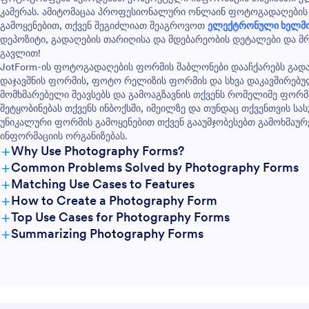
მეთოდები და ღირებულება. ფო
კამერას. ამიტომაცაა პროფესიონალური ონლაინ ფოტოგადაღების ფ
ასევე გააჩნია ელექტრონული
გამოყენებით, თქვენ შეგიძლიათ შეაგროვოთ
ელექტრონული ხელმ
ხელმოწერის ვიჯეტი რომელიც
დეპოზიტი, გადაღების თარიღისა და მდებარეობის დეტალები და 
საშუალებას აძლევს დამკვეთებ
გავლით!
წარმოადგინონ ხელშეკრულები
JotForm-ის ფოტოგადაღების ფორმის შაბლონები დააჩქარებს გადა
პირობებზე თანხმობა.
დაჯავშნის ფორმის, ფოტო რელიზის ფორმის და სხვა დაკავშირებუ
მომხმარებელი შეავსებს და გამოაგზავნის თქვენს რომელიმე ფორმ
შეტყობინებას თქვენს ინბოქსში, იმეილზე და თუნდაც თქვენთვის სა
უნიკალური ფორმის გამოყენებით თქვენ გააუმჯობესებთ გამოხმაურე
ინფორმაციის ორგანიზებას.
+
Why Use Photography Forms?
+
Common Problems Solved by Photography Forms
+
Matching Use Cases to Features
+
How to Create a Photography Form
+
Top Use Cases for Photography Forms
+
Summarizing Photography Forms
For Managers
For Teams