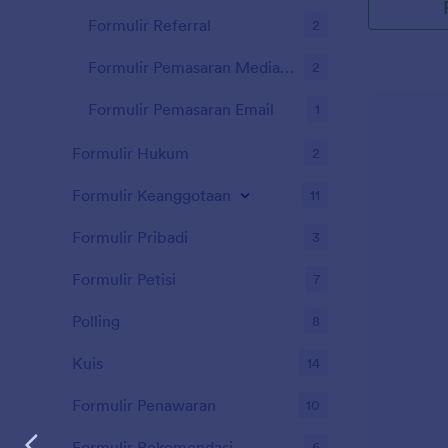
Informasi Kl
Formulir Referral
2
umpan balik 
Formulir Info
Formulir Pemasaran Media Sosial
2
dapat menye
menambahkan
Formulir Pemasaran Email
1
mendapatkan 
statistik da
Cukup bagik
Formulir Hukum
2
untuk meng
butuhkan!Ta
Formulir Keanggotaan
11
latar belaka
Anda membut
Formulir Pribadi
3
untuk menya
untuk menjel
Formulir Petisi
7
dengan jelas
mengisi Form
Polling
8
Jadikan Formu
menjadi mili
Kuis
14
menyesuaika
dan warna, 
Formulir Penawaran
10
untuk mengu
cara yang be
Formulir Rekomendasi
6