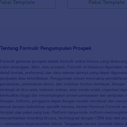
Pakai Template
Pakai Template
ien ini untuk mendapatkan
untuk mengubah templat formulir 
dari klien Anda. Dengan
sesuai dengan kebutuhan Anda.
rmasi Klien gratis ini, Anda
formulir di halaman situs web And
suaikan kolom formulir,
bagikan dengan tautan sebagai fo
 logo dan gambar Anda, dan
mandiri di email dan media sosial
akses instan ke hasil dan
dapat menyinkronkan kiriman ta
ri tanggapan yang dikumpulkan.
akun Anda yang lain secara otoma
an dengan tautan dan kirimkan
dengan 100+ integrasi formulir gra
Tentang Formulir Pengumpulan Prospek
umpulkan apa yang Anda
seperti Google Spreadsheet, AirT
mbahkan logo Anda, sesuaikan
Dropbox, dan banyak lainnya. Sali
ng, dan tambahkan menu jika
ini dan segera gunakan di Jotfor
Formulir generasi prospek adalah formulir online khusus yang diranca
uhkan lebih banyak ruang
calon pelanggan, klien, atau prospek. Formulir ini biasanya digunakan 
mpaikan pesan Anda. Ingatlah
detail kontak, preferensi, dan data relevan lainnya yang dapat digun
askan kebijakan privasi Anda
penjualan atau keterlibatan. Penggunaan umum mencakup pendaftaran bu
 kepada klien yang akan
penawaran, pemesanan demo, dan unduhan konten berbayar. Dengan m
ulir Informasi Klien Anda.
strategis di situs web, halaman arahan, atau media sosial, organisasi 
lir Informasi Klien gratis ini
berkualitas tinggi dan merampingkan proses pemasaran dan penjualan 
k Anda sendiri dengan
Dengan Jotform, pengguna dapat dengan mudah membuat dan menyesu
n pertanyaan, mengubah font
sesuai dengan kebutuhan spesifik mereka, berkat Pembuat Formulir sere
atau menambahkan widget
templat siap pakai yang luas. Platform tanpa kode Jotform memungkink
mpulkan informasi dengan
menambahkan branding khusus, berintegrasi dengan CRM atau alat pema
rbeda. Jika Anda ingin
— semuanya tanpa keahlian teknis. Tanggapan secara otomatis diatur 