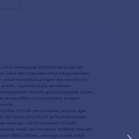
ini agar
 Sematkan
a, atau
rmulir
. Anda juga
nggapan ke
tis
tis kami,
able,
n formulir
m!
ng untuk menangkap informasi berharga dari
oleh bisnis dan organisasi untuk mengumpulkan
akan untuk memelihara prospek dan mendorong
letin, registrasi acara, permintaan
enempatkan formulir generasi prospek secara
dapat secara efisien mengumpulkan prospek
mereka.
aikan formulir pengumpulan prospek agar
t dan lepas yang intuitif serta perpustakaan
an siapa pun untuk mendesain formulir,
saran email, dan mengatur notifikasi otomatis
dalam Tabel Jotform, sehingga mudah untuk