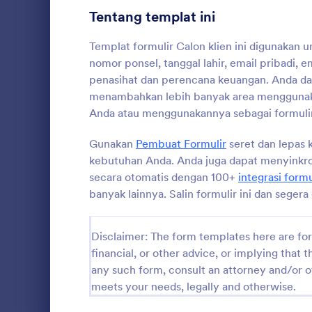
ini dan sege
Tentang templat ini
Formulir Pendaftaran
8
Templat formulir Calon klien ini digunakan
Pemungutan Suara
8
nomor ponsel, tanggal lahir, email pribadi, e
penasihat dan perencana keuangan. Anda da
Formulir Abstrak
10
menambahkan lebih banyak area menggunaka
Anda atau menggunakannya sebagai formulir
Formulir Penilaian
1
Registras
Audit
Gunakan
Pembuat Formulir
10
seret dan lepas 
Cara mudah 
mendaftar k
kebutuhan Anda. Anda juga dapat menyinkro
Formulir Penghargaan
7
Pengguna da
secara otomatis dengan 100+
integrasi formu
telepon dan 
banyak lainnya. Salin formulir ini dan seger
Go to Cate
Formulir P
Perhitungan Formulir
bahkan kete
8
sesuaikan fo
kebutuhan A
Formulir Daftar Periksa
5
Disclaimer: The form templates here are for 
Anda atau b
financial, or other advice, or implying that th
tinjau aplik
Formulir Pelatihan
4
any such form, consult an attorney and/or o
aman - muda
pun. Gunaka
meets your needs, legally and otherwise.
Formulir Konsultasi
4
lepas kami 