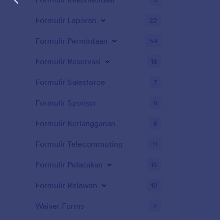
mengirim ta
lain — seper
Formulir Laporan
22
atau Airtabl
dengan 100+ 
bahkan dapa
Formulir Permintaan
59
formulir And
Pembuat Lap
Formulir Reservasi
18
informasi y
manfaatkan 
Formulir Salesforce
7
Informasi Kli
Formulir Sponsor
8
Formulir Berlangganan
8
Formulir Telecommuting
11
Formulir Pelacakan
15
Formulir Relawan
19
Waiver Forms
2