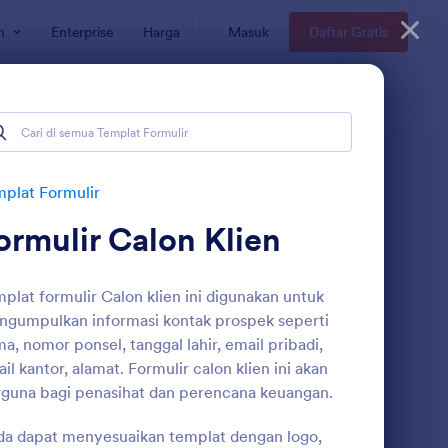
n
Enterprise
Harga
Masuk
Daftar Gratis
plat Formulir
ormulir Calon Klien
plat formulir Calon klien ini digunakan untuk
gumpulkan informasi kontak prospek seperti
a, nomor ponsel, tanggal lahir, email pribadi,
il kantor, alamat. Formulir calon klien ini akan
rmulir Calon Klien
: Formulir Permintaan
Pratinjau
guna bagi penasihat dan perencana keuangan.
a dapat menyesuaikan templat dengan logo,