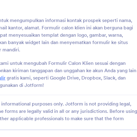
ra gunakan di Jotform!
formulir gratis kami, seperti Goog
Dropbox, Slack, dan banyak lainny
: Registrasi Kamp Pelatihan
: Fo
Pratinjau
Pratinjau
formulir ini dan segera gunakan d
 untuk mengumpulkan informasi kontak prospek seperti nama,
mail kantor, alamat. Formulir calon klien ini akan berguna bagi
pat menyesuaikan templat dengan logo, gambar, warna,
n banyak widget lain dan menyematkan formulir ke situs
 mandiri.
i Kamp Pelatihan
Formulir Penjaringan Pr
kami untuk mengubah Formulir Calon Klien sesuai dengan
bagi pengguna untuk
Formulir penjaringan prospek
e Kamp Pelatihan Kebugaran.
mengumpulkan informasi kontak 
nkan kiriman tanggapan dan unggahan ke akun Anda yang lain
pat meninggalkan email,
prospek melalui formulir pendafta
lir
gratis kami, seperti Google Drive, Dropbox, Slack, dan
informasi pribadi mereka dan
situs web, blog, email, atau taut
a gunakan di Jotform!
gory:
Go to Category:
engumpulan Prospek
Formulir Pengumpulan Prospek
rangan kebugaran fisik. Cukup
Sesuaikan dan bagikan secara dar
rmulir agar sesuai dengan
nda, sematkan di situs web
informational purposes only. Jotform is not providing legal,
Pakai Template
Pakai Template
agikan dengan tautan, dan
e forms are legally valid in all or any jurisdictions. Before usin
asi di akun Jotform Anda dengan
ther applicable professionals to make sure that the form
h diakses di perangkat apa
n Pembuat Formulir seret dan
untuk mengubah Formulir