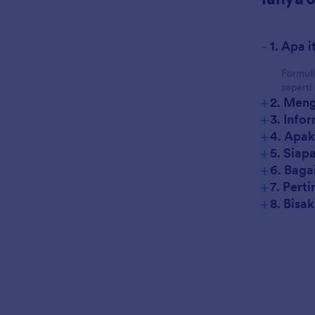
-
1. Apa 
Formuli
seperti
+
2. Meng
+
3. Info
+
4. Apak
+
5. Siap
+
6. Baga
+
7. Pert
+
8. Bisa