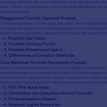
nggapan ke akun Anda yang
mengelola, memfilter, dan menindaklanjuti prospek. Baik jika Anda pemil
ti Google Drive, Dropbox, Box,
profit, Jotform memberdayakan Anda untuk mengoptimalkan proses 
e — lakukan secara otomatis
pertumbuhan Anda.
integrasi gratis Jotform. Anda
Penggunaan Formulir Generasi Prospek
t menganalisis tanggapan
Formulir pengumpulan prospek dapat disesuaikan untuk berbagai industri
a dengan Tabel Jotform atau
menjadikannya alat penting untuk menangkap minat dan membangun h
oran Jotform! Dapatkan
adalah cara penggunaannya, siapa yang diuntungkan, dan bagaimana s
ang Anda butuhkan dan
+
1. Possible Use Cases:
sebaik-baiknya dengan Formulir
+
2. Problem Solving Points:
en online gratis dari Jotform.
+
3. Possible Owners and Users:
+
4. Differences of Creation Methods:
Cara Membuat Formulir Pembuatan Prospek
Membuat formulir pengumpulan prospek yang efektif dengan Jotform 
disesuaikan dengan tujuan spesifik Anda, baik untuk mengumpulkan deta
prospek untuk tim penjualan Anda. Berikut adalah panduan langkah 
menyesuaikan, dan mengelola formulir pengumpulan prospek Anda unt
+
1. Pilih Titik Awal Anda:
+
2. Tambahkan dan Sesuaikan Kolom Formulir:
+
3. Personalisasikan Desain:
+
4. Siapkan Logika Bersyarat: