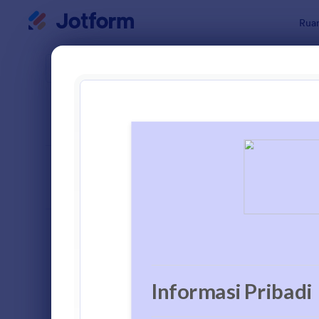
Dialog dimulai
Ruan
Templat Fo
Form
URUTKAN DARI
Populer
17 Templat
TATA LETAK
Klasik
FORMULIR
TIPE
Formulir Pemesanan
57
Formulir Pendaftaran
140