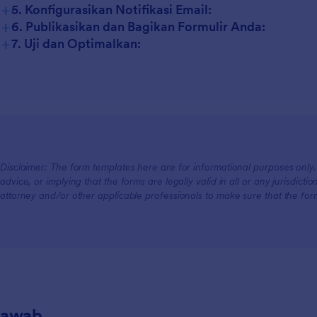
+
5. Konfigurasikan Notifikasi Email:
+
6. Publikasikan dan Bagikan Formulir Anda:
+
7. Uji dan Optimalkan:
Disclaimer: The form templates here are for informational purposes only. J
advice, or implying that the forms are legally valid in all or any jurisdict
attorney and/or other applicable professionals to make sure that the fo
Jawab