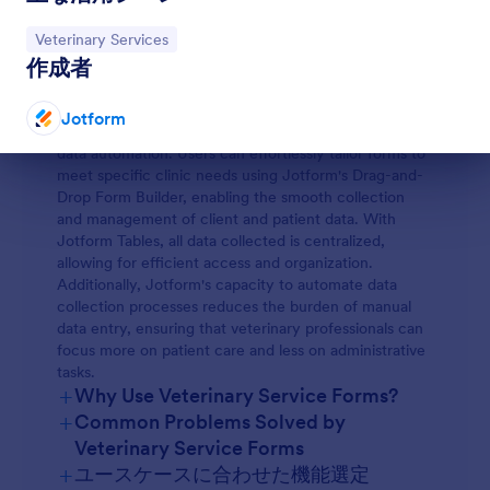
client communication, and optimize clinic workflows.
Whether it's a small animal clinic or a large veterinary
カテゴリーへ移動：
Veterinary Services
hospital, these forms are integral to efficient practice
作成者
management.
Jotform stands out as the leading online form builder
for creating Veterinary Service Forms, offering a
Jotform
seamless and intuitive platform for customization and
data automation. Users can effortlessly tailor forms to
終了
meet specific clinic needs using Jotform's Drag-and-
Drop Form Builder, enabling the smooth collection
and management of client and patient data. With
Jotform Tables, all data collected is centralized,
allowing for efficient access and organization.
Additionally, Jotform's capacity to automate data
collection processes reduces the burden of manual
data entry, ensuring that veterinary professionals can
focus more on patient care and less on administrative
tasks.
+
Why Use Veterinary Service Forms?
+
Common Problems Solved by
Veterinary Service Forms
+
ユースケースに合わせた機能選定