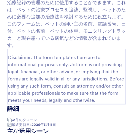
治療記録の管理のために使用することができます。これ
プレビュー
は、ペットの治療プロセスを追跡、監視し、ペットのた
めに必要な追加の治療法を検討するために役立ちます。
このフォームは、ペットの飼い主の名前、電話番号、日
付、ペットの名前、ペットの体重、モニタリングトラッ
カーと現在患っている病気などの情報が含まれていま
す。
獣医サービスフォームについて
Disclaimer: The form templates here are for
informational purposes only. Jotform is not providing
Veterinary Service Forms are specialized digital forms
legal, financial, or other advice, or implying that the
designed to streamline the operations of veterinary
forms are legally valid in all or any jurisdictions. Before
clinics and animal care facilities. These forms serve a
using any such form, consult an attorney and/or other
wide range of purposes, including patient intake,
treatment consent, appointment scheduling, and
applicable professionals to make sure that the form
feedback collection. In a typical veterinary practice,
meets your needs, legally and otherwise.
operational workflows often involve managing patient
詳細
records, processing payments, and ensuring
compliance with health regulations. By digitizing these
31
件の
クローン
processes, Veterinary Service Forms help veterinary
最終更新日:
2026年5月11日
professionals maintain accurate records, improve
主な活用シーン