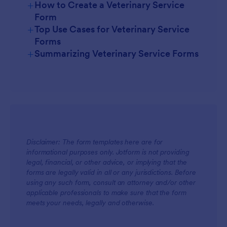
+
How to Create a Veterinary Service
Form
+
Top Use Cases for Veterinary Service
Forms
+
Summarizing Veterinary Service Forms
For Managers
Disclaimer: The form templates here are for
informational purposes only. Jotform is not providing
legal, financial, or other advice, or implying that the
forms are legally valid in all or any jurisdictions. Before
using any such form, consult an attorney and/or other
For Teams
applicable professionals to make sure that the form
meets your needs, legally and otherwise.