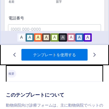
テンプレートを使用する
動物病院向け診療フォーム
動物病院向け診療フォームは、主に動物病院でペッ
トの治療記録の管理のために使用することができま
概要
す。これは、ペットの治療プロセスを追跡、監視
し、ペットのために必要な追加の治療法を検討する
Go to Category:
獣医サービスフォーム
ために役立ちます。このフォームは、ペットの飼い
主の名前、電話番号、日付、ペットの名前、ペット
このテンプレートについて
の体重、モニタリングトラッカーと現在患っている
テンプレートを使用する
病気などの情報が含まれています。
動物病院向け診療フォームは、主に動物病院でペットの