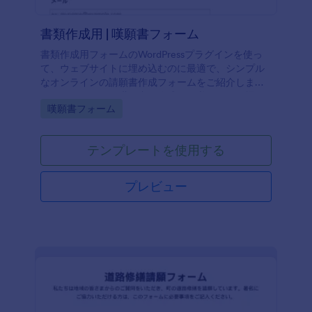
書類作成用 | 嘆願書フォーム
書類作成用フォームのWordPressプラグインを使っ
て、ウェブサイトに埋め込むのに最適で、シンプル
なオンラインの請願書作成フォームをご紹介しま
す。もしあなたが嘆願書を作成する必要がある場
Go to Category:
嘆願書フォーム
合、このフォームを使ってとても簡単に嘆願書を作
成することができます。このフォームを使ってユー
ザーが請願に参加するために必要なすべての情報を
テンプレートを使用する
収集することができます。この嘆願書生成フォーム
をあなたの請願内容に応じてカスタマイズして、今
すぐ送信を受け取ることができます。
プレビュー