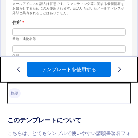
テンプレートを使用する
オンライン嘆願書 (署名機能付き)
世界を変えるためのオンライン署名を始めましょ
う！この電子署名フォームなら、参加者がマウスで
概要
簡単に署名でき、集めた署名をHTMLレポートとし
てサイトに埋め込むこともできます。誰でも気軽に
Go to Category:
嘆願書フォーム
署名して参加できるオンライン嘆願書です。
このテンプレートについて
テンプレートを使用する
こちらは、とてもシンプルで使いやすい請願書署名フォ