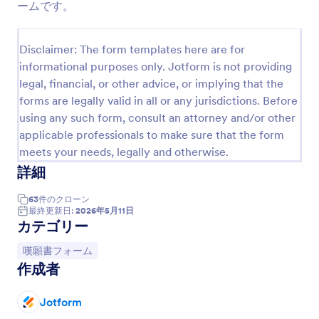
ームです。
プレビュー
Disclaimer: The form templates here are for
informational purposes only. Jotform is not providing
legal, financial, or other advice, or implying that the
forms are legally valid in all or any jurisdictions. Before
using any such form, consult an attorney and/or other
applicable professionals to make sure that the form
meets your needs, legally and otherwise.
詳細
63
件の
クローン
最終更新日:
2026年5月11日
カテゴリー
カテゴリーへ移動：
嘆願書フォーム
作成者
Jotform