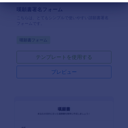
終了
嘆願書署名フォーム
こちらは、とてもシンプルで使いやすい請願書署名
フォームです。
Go to Category:
嘆願書フォーム
テンプレートを使用する
プレビュー