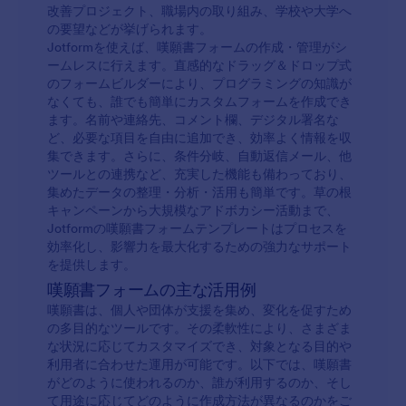
改善プロジェクト、職場内の取り組み、学校や大学へ
の要望などが挙げられます。
Jotformを使えば、嘆願書フォームの作成・管理がシ
ームレスに行えます。直感的なドラッグ＆ドロップ式
のフォームビルダーにより、プログラミングの知識が
なくても、誰でも簡単にカスタムフォームを作成でき
ます。名前や連絡先、コメント欄、デジタル署名な
ど、必要な項目を自由に追加でき、効率よく情報を収
集できます。さらに、条件分岐、自動返信メール、他
ツールとの連携など、充実した機能も備わっており、
集めたデータの整理・分析・活用も簡単です。草の根
キャンペーンから大規模なアドボカシー活動まで、
Jotformの嘆願書フォームテンプレートはプロセスを
効率化し、影響力を最大化するための強力なサポート
を提供します。
嘆願書フォームの主な活用例
嘆願書は、個人や団体が支援を集め、変化を促すため
の多目的なツールです。その柔軟性により、さまざま
な状況に応じてカスタマイズでき、対象となる目的や
利用者に合わせた運用が可能です。以下では、嘆願書
がどのように使われるのか、誰が利用するのか、そし
て用途に応じてどのように作成方法が異なるのかをご