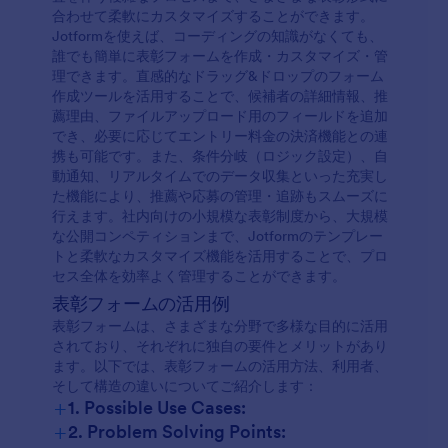
合わせて柔軟にカスタマイズすることができます。
Jotformを使えば、コーディングの知識がなくても、
誰でも簡単に表彰フォームを作成・カスタマイズ・管
理できます。直感的なドラッグ&ドロップのフォーム
作成ツールを活用することで、候補者の詳細情報、推
薦理由、ファイルアップロード用のフィールドを追加
でき、必要に応じてエントリー料金の決済機能との連
携も可能です。また、条件分岐（ロジック設定）、自
動通知、リアルタイムでのデータ収集といった充実し
た機能により、推薦や応募の管理・追跡もスムーズに
行えます。社内向けの小規模な表彰制度から、大規模
な公開コンペティションまで、Jotformのテンプレー
トと柔軟なカスタマイズ機能を活用することで、プロ
セス全体を効率よく管理することができます。
表彰フォームの活用例
表彰フォームは、さまざまな分野で多様な目的に活用
されており、それぞれに独自の要件とメリットがあり
ます。以下では、表彰フォームの活用方法、利用者、
そして構造の違いについてご紹介します：
+
1. Possible Use Cases:
+
2. Problem Solving Points: