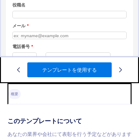
テンプレートを使用する
従業員表彰の推薦書フォーム
社内における従業員の表彰は、従業員の参加意欲を
高めるのに大変有効です。また、そのようなニーズ
概要
に応えるために、従業員表彰の推薦書フォームを使
用することで、従業員の推薦を収集することができ
Go to Category:
アワードフォーム
ます。この従業員表彰の推薦書フォームのテンプレ
ートには、推薦される従業員に関する情報を提供す
このテンプレートについて
るためのフィールドが設けられています。また、従
テンプレートを使用する
業員表彰の推薦書フォームのテンプレートには、推
あなたの業界や会社にて表彰を行う予定などがあります
薦された候補者の業績や、チームで業務を行う際に