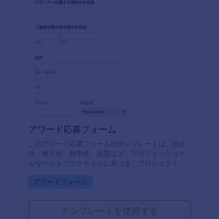
アワード応募フォーム
このアワード応募フォームのテンプレートは、統合
性、耐久性、効率性、品質など、プロフェッショナ
ルなベストプラクティスに基づき、プロジェクトが
アワードを受賞するのに適しているかを選択するた
Go to Category:
アワードフォーム
めに使用できる優れたツールです。連絡先や、プロ
ジェクトにどのような効率化戦略が取り入れられた
か、プロジェクトに資源保全活動を導入するために
テンプレートを使用する
どのような手順が取られたかといった、プロジェク