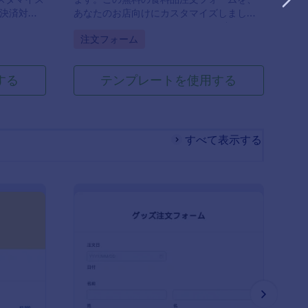
決済対
あなたのお店向けにカスタマイズしましょ
。
う。 コーディングは不要です。配達スタッ
Go to Category:
注文フォーム
フとも簡単に共有できます。
する
テンプレートを使用する
すべて表示する
 夏用Tシャツ注文フォーム
: グッズ注文フォーム
プレビュー