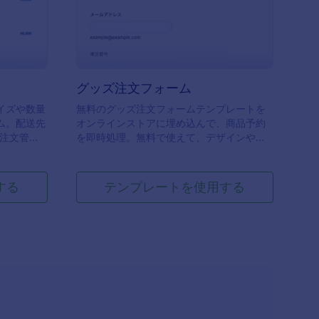
グッズ注文フォーム
イズや数量
無料のグッズ注文フォームテンプレートを
無
ム。配送先
オンラインストアに埋め込んで、商品予約
で
注文管理
を即時処理。無料で使えて、デザインや項
や
目も簡単にカスタマイズできます。
応
する
テンプレートを使用する