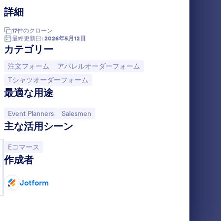
詳細
 無地Tシャツ注文フォーム
: 飲食店注文フォーム
プレビュー
17
件の
クローン
最終更新日:
2026年5月12日
カテゴリー
カテゴリーへ移動：
カテゴリーへ移動：
注文フォーム
アパレルオーダーフォーム
カテゴリーへ移動：
Tシャツオーダーフォーム
飲食店注文フォーム
最適な用途
で簡単に受
飲食店注文フォームは、ウェブサイト上で
イズし
料理の注文を受け付けることができ、テイ
カテゴリーへ移動：
カテゴリーへ移動：
Event Planners
Salesmen
ン決済に
クアウトや配達の注文受付、オンライン決
主な活用シーン
済にも対応しています。
Go to Category:
注文フォーム
カテゴリーへ移動：
Eコマース
作成者
g
する
テンプレートを使用する
Jotform