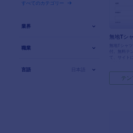
すべてのカテゴリー
業界
無地Tシ
無地Tシャ
職業
付。無料テ
て、サイト
も対応でき
言語
日本語
テン