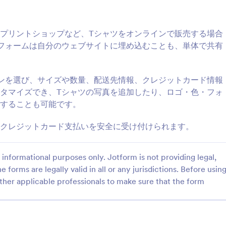
: シンプル注文フォーム
:
プレビュー
プレビュー
プリントショップなど、Tシャツをオンラインで販売する場合
フォームは自分のウェブサイトに埋め込むことも、単体で共有
ンを選び、サイズや数量、配送先情報、クレジットカード情報
注文フォーム
無地Tシャツ注文フォーム
タマイズでき、Tシャツの写真を追加したり、ロゴ・色・フォ
することも可能です。
注文フォームでは、商品ID・
無地Tシャツの注文をオンライン
指示のみで複数の商品を簡単に
付。無料テンプレートをカスタマ
す。管理用の在庫発注フォーム
て、サイトに埋め込み、オンライ
クレジットカード支払いを安全に受け付けられます。
用可能です。
も対応できます。
gory:
Go to Category:
フォーム
注文フォーム
informational purposes only. Jotform is not providing legal,
e forms are legally valid in all or any jurisdictions. Before usin
プレートを使用する
テンプレートを使用
ther applicable professionals to make sure that the form