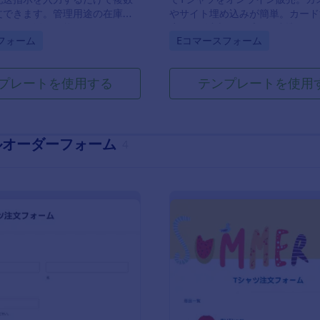
文できます。管理用途の在庫発
やサイト埋め込みが簡単。カード
としても活用可能です。
応・130以上のアプリと連携
gory:
Go to Category:
フォーム
Eコマースフォーム
プレートを使用する
テンプレートを使用
ルオーダーフォーム
4
: 無地Tシャツ注文フォーム
:
プレビュー
プレビュー