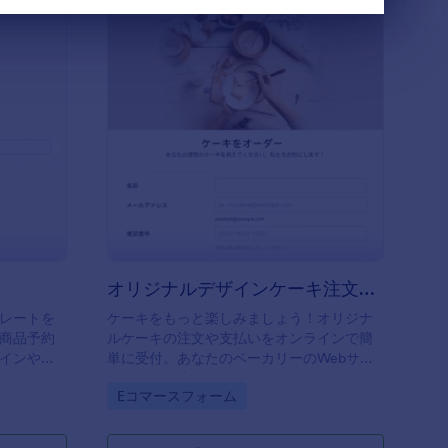
 グッズ注文フォーム
: オリジナルデザイ
プレビュー
オリジナルデザインケーキ注文フォーム
レートを
ケーキをもっと楽しみましょう！オリジナ
商品予約
ルケーキの注文や支払いをオンラインで簡
インや項
単に受付。あなたのベーカリーのWebサイ
。
トに、この注文フォームを無料でカスタマ
Go to Category:
Eコマースフォーム
イズ、統合、埋め込みできます。