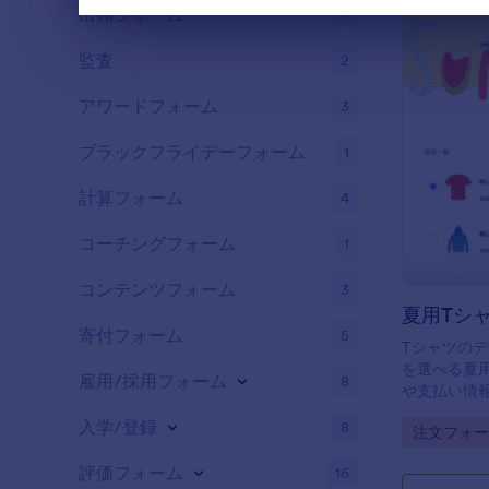
出席フォーム
1
終了
監査
2
アワードフォーム
3
ブラックフライデーフォーム
1
計算フォーム
4
コーチングフォーム
1
コンテンツフォーム
3
夏用Tシ
寄付フォーム
5
Tシャツの
を選べる夏
雇用/採用フォーム
8
や支払い情
をスムーズ
入学/登録
8
Go to Cate
注文フォー
評価フォーム
16