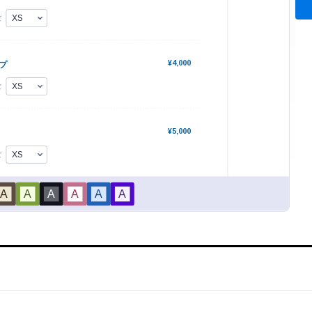
フォーム
モバイル対応の商品注文
ライン商品注文フォームテンプ
モバイル対応の注文フォームをお
すぐに販売開始。直感的で使い
か？注文フォームのテンプレート
客の関心を引くデザインで売上
ポンシブデザインのものが求めら
ポートします。
す。Jotformカードを使って作
gory:
Go to Category:
フォーム
注文フォーム
文フォームは、両方の良いところ
る場合に最適です。レスポンシブ
の注文フォームでは、Square決
プレートを使用する
テンプレートを使用
を使って注文を処理し、顧客の連
求先、配送先、商品の詳細を収集