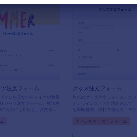
: 夏用Tシャツ注文フォーム
:
プレビュー
プレビュー
ャツ注文フォーム
グッズ注文フォーム
デザインを見ながらサイズや数量
無料のグッズ注文フォームテンプ
用Tシャツ注文フォーム。配送先
オンラインストアに埋め込んで、
報の入力にも対応し、注文管理
を即時処理。無料で使えて、デザ
に。
目も簡単にカスタマイズできます
gory:
Go to Category:
ム
アパレルオーダーフォーム