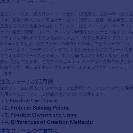
注文フォームについて
注文フォームは、購入リクエストの受付、決済処理、在庫やサービス注
です。顧客が購入したい商品やサービスを指定し、数量、配送希望、支
直接注文できる仕組みを提供しています。注文フォームは、オンライン
ケット販売、卸売、コンサルティングや修理などのサービス業まで、幅
フラインを問わず活用できる柔軟性があり、顧客と事業者の双方にとっ
Jotformを使えば、注文フォームの作成から管理までをスムーズに行
ルダーにより、コーディング不要で、用途に合わせた注文フォームを自
て使える決済サービスとの連携、動的な価格設定を実現する条件分岐、
簡単に設定できます。注文データはJotformテーブルに自動で整理さ
効率的です。個人事業主から大企業まで、Jotformの注文フォームは
します。
注文フォームの活用例
注文フォームは幅広いビジネスニーズに対応でき、それぞれ異なる要件
利用できる人・フォーム構成の違いについて説明します。
+
1. Possible Use Cases:
+
2. Problem Solving Points:
+
3. Possible Owners and Users:
+
4. Differences of Creation Methods:
商品販売：
注文フォームの作成方法