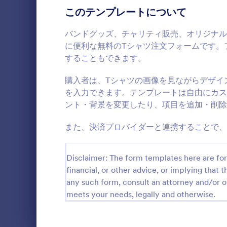
このテンプレートについて
ご予約フォーム
23
バンドグッズ、チャリティ販売、オリジナル
アンケートテンプレート
50
に便利な無料のTシャツ注文フォームです。
することもできます。
同意書/承諾書フォーム
7
購入者は、Tシャツの画像を見ながらデザイ
RSVPフォーム
7
シンプル
を入力できます。テンプレートは自由にカス
ント・背景を変更したり、項目を追加・削除
お問い合わせフォーム
このシンプル
9
数量・配送
注文できま
また、決済プロバイダーと連携することで、
アンケートテンプレート
4
としても利
Go to Cate
Eコマース
サインアップフォーム
2
Disclaimer: The form templates here are for 
投票/多数決
financial, or other advice, or implying that th
3
テン
any such form, consult an attorney and/or o
サマリー/要約フォーム
1
meets your needs, legally and otherwise.
評価フォーム
1