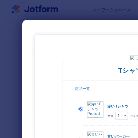
開始
マイワークスペース
フォームテ
注文
並び替え
人気
Jotfor
フォームレイアウ
クラシッ
ト
ク
種類
注文フォーム
27
アパレルオーダーフォーム
4