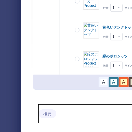
Tシャツオーダーフォーム
3
商品注文フォーム
3
商品注文
無料のオン
フード＆ドリンクオーダーフォーム
2
レートで、
やすく、顧
ベーカリーオーダーフォーム
1
アップをサ
Go to Cate
Eコマース
ケーキオーダーフォーム
1
業務依頼フォーム
テン
1
登録フォーム
32
イベント参加登録フォーム
15
お支払いフォーム
8
概要
応募フォーム
15
ファイルアップロードフォーム
6