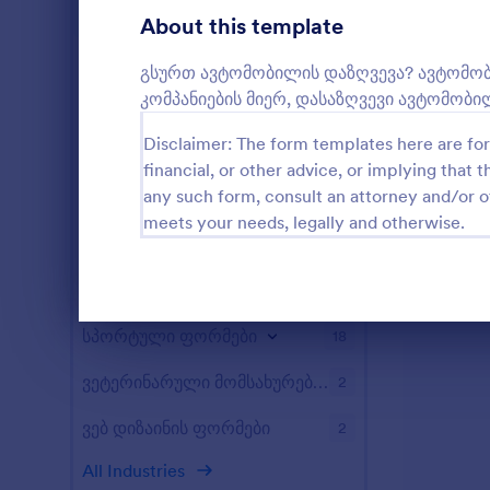
დაზღვევის ფორმები
3
About this template
მარკეტინგის ფორმები
3
გსურთ ავტომობილის დაზღვევა? ავტომობ
კომპანიების მიერ, დასაზღვევი ავტომობი
ფოტოგრაფიის ფორმები
6
Disclaimer: The form templates here are for 
უძრავი ქონების ფორმები
7
financial, or other advice, or implying that th
any such form, consult an attorney and/or o
SEO ფორმები
5
meets your needs, legally and otherwise.
სალონის ფორმები
18
მომსახურების ფორმები
4
Dialog end
სპორტული ფორმები
18
ვეტერინარული მომსახურების ფორმები
2
ვებ დიზაინის ფორმები
2
All Industries