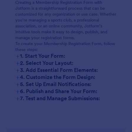
Nonprofits and Community Groups:
Creating a Membership Registration Form with
Professional Associations:
Jotform is a straightforward process that can be
Educational Institutions:
customized for any organization or use case. Whether
you’re managing a sports club, a professional
Nonprofits:
Online Communities and Subscription
association, or an online community, Jotform’s
Services:
intuitive tools make it easy to design, publish, and
manage your registration forms.
Online Communities:
To create your Membership Registration Form, follow
these steps:
+
1. Start Your Form:
+
2. Select Your Layout:
+
3. Add Essential Form Elements:
+
4. Customize the Form Design:
+
5. Set Up Email Notifications:
+
6. Publish and Share Your Form:
+
7. Test and Manage Submissions: