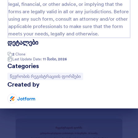
legal, financial, or other advice, or implying that the
სისტემასთან - Jotform გთავაზობთ 30-ზე მეტ
გადახდის ინტერგაციას, მათ შორის Square და
forms are legally valid in all or any jurisdictions. Before
PayPal. მას შემდეგ რაც გამოაქვეყნებთ თქვენი
using any such form, consult an attorney and/or other
წევრობის რეგისტრაციის ფორმა
კლუბის ვებსაიტზე, თქვენი წევრთა რეგისტრაციის
applicable professionals to make sure that the form
ფორმა გაგიმარტივებთ რეგისტრაციის პროცესს,
ეს არის PayPal-ის ღილაკის მქონე წევრობის
meets your needs, legally and otherwise.
წევრთა მიზიდვასა და რეგისტრაციების
რეგისტრაციის ფორმა. თქვენ შეგიძლიათ
დეტალები
რაოდენობა - ყველაფერი ერთდროულად!
შეაგროვოთ სახელი, მისამართი, იმეილი,
მობილურის ნომერი და სხვა სასურველი
Go to Category:
წევრობის რეგისტრაციის ფორმები
დეტალები. გამოიყენეთ ფორმის მშენებელი და
2
Clone
Last Update Date:
11 მაისი, 2026
შეიტანეთ სასურველი ცვლილებები
Categories
მომენტალურად.
შაბლონის გამოყენება
Go to Category:
წევრობის რეგისტრაციის ფორმები
Created by
გადახედვა
Jotform
Dialog end