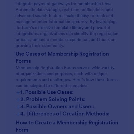
integrate payment gateways for membership fees.
Automatic data storage, real-time notifications, and
advanced search features make it easy to track and
manage member information securely. By leveraging
Jotform’s extensive template library and powerful
integrations, organizations can simplify the registration
process, enhance member experience, and focus on
growing their community.
Use Cases of Membership Registration
Forms
Membership Registration Forms serve a wide variety
of organizations and purposes, each with unique
requirements and challenges. Here’s how these forms
can be adapted to different scenarios:
+
1. Possible Use Cases:
+
2. Problem Solving Points:
Sports Clubs and Fitness Centers:
+
3. Possible Owners and Users:
+
4. Differences of Creation Methods:
Professional Associations:
Sports Clubs:
How to Create a Membership Registration
Form