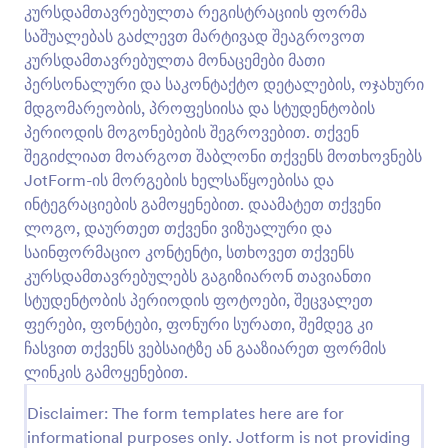
დააჩქარებს პროცესს და წაახალისებს ახალი
კურსდამთავრებულთა რეგისტრაციის ფორმა
წევრების რეგისტრაციას. მარტივად მოარგეთ
საშუალებას გაძლევთ მარტივად შეაგროვოთ
მოცემული ფორმა თქვენი კლუბის მოთხოვნებს,
გადახედვა
კურსდამთავრებულთა მონაცემები მათი
გამოაქვეყნეთ ონლაინ და მომენტალურად
მიიღეთ ახალი წევრები! რეგისტრაციის
პერსონალური და საკონტაქტო დეტალების, ოჯახური
მონაცემები გაიგზავნება თქვენს დაცულ Jotform
მდგომარეობის, პროფესიისა და სტუდენტობის
ანგარიშში, მარტივად წვდომადი ნებისმიერი
პერიოდის მოგონებების შეგროვებით. თქვენ
მოწყობილობიდან. თქვენი კლუბი არის ისეთივე
შეგიძლიათ მოარგოთ შაბლონი თქვენს მოთხოვნებს
უნიკალური როგორც მისი ყველა წევრი, ასე რომ
JotForm-ის მორგების ხელსაწყოებისა და
გახადეთ თქვენი კლუბის წევრობის რეგისტრაციის
ფორმაც უნიკალური. ჩვენი ინტუიციური ფორმის
ინტეგრაციების გამოყენებით. დაამატეთ თქვენი
მშენებელი საშუალებას გაძლევთ დაამატოთ
ლოგო, დაურთეთ თქვენი ვიზუალური და
ფორმის ველები, შეცვალოთ შაბლონის დიზაინი,
საინფორმაციო კონტენტი, სთხოვეთ თქვენს
ფონტები და ფერები, და ატვირთოთ თქვენი
კურსდამთავრებულებს გაგიზიარონ თავიანთი
კლუბის ლოგო ნებისმიერი სახის კოდის წერის
სტუდენტობის პერიოდის ფოტოები, შეცვალეთ
გარეშე. თქვენ ასევე შეგიძლიათ ფორმის
ინტეგრირება თქვენს ფავორიტ ონლაინ
ფერები, ფონტები, ფონური სურათი, შემდეგ კი
აპლიკაციებთან როგორიცაა Google Drive,
ჩასვით თქვენს ვებსაიტზე ან გააზიარეთ ფორმის
Dropbox და Slack რათა მომენტალურად
ლინკის გამოყენებით.
გაუგზავნოთ ფორმის მონაცემები აღნიშნულ
ანგარიშებს. გჭირდებათ მიიღოთ წევრობის
Disclaimer: The form templates here are for
საფასური? უბრალოდ დააკავშირეთ თქვენი
informational purposes only. Jotform is not providing
ფორმა თქვენთვის სასურველ გადახდის