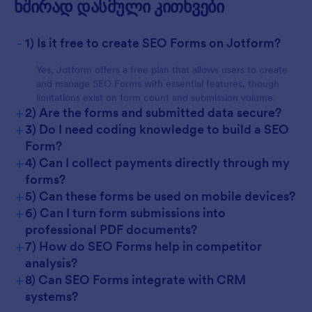
For Customers
ხშირად დასმული კითხვები
-
1) Is it free to create SEO Forms on Jotform?
Yes, Jotform offers a free plan that allows users to create
and manage SEO Forms with essential features, though
limitations exist on form count and submission volume.
+
2) Are the forms and submitted data secure?
+
3) Do I need coding knowledge to build a SEO
Form?
+
4) Can I collect payments directly through my
forms?
+
5) Can these forms be used on mobile devices?
+
6) Can I turn form submissions into
professional PDF documents?
+
7) How do SEO Forms help in competitor
analysis?
+
8) Can SEO Forms integrate with CRM
systems?