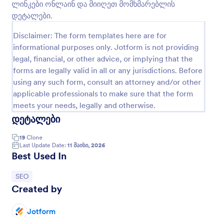
ლინკები ონლაინ და მიიღეთ მომხმარებლის
გადახედვა
დეტალები.
Disclaimer: The form templates here are for
informational purposes only. Jotform is not providing
legal, financial, or other advice, or implying that the
forms are legally valid in all or any jurisdictions. Before
using any such form, consult an attorney and/or other
applicable professionals to make sure that the form
meets your needs, legally and otherwise.
დეტალები
19
Clone
Last Update Date:
11 მაისი, 2026
Best Used In
Go to Category:
SEO
Created by
Jotform