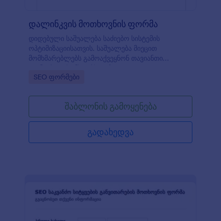
დალინკვის მოთხოვნის ფორმა
დიდებული საშუალება საძიებო სისტემის
ოპტიმიზაციისათვის. საშუალება მიეცით
მომხმარებლებს გამოაქვეყნონ თავიანთი
ლინკები თქვენს ვებსაიტზე.
Go to Category:
SEO ფორმები
შაბლონის გამოყენება
გადახედვა